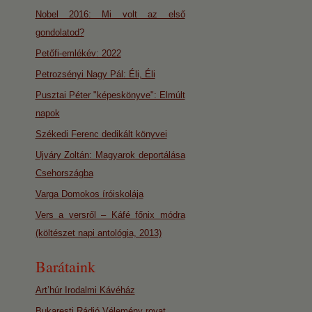
Nobel 2016: Mi volt az első
gondolatod?
Petőfi-emlékév: 2022
Petrozsényi Nagy Pál: Éli, Éli
Pusztai Péter "képeskönyve": Elmúlt
napok
Székedi Ferenc dedikált könyvei
Ujváry Zoltán: Magyarok deportálása
Csehországba
Varga Domokos íróiskolája
Vers a versről – Káfé főnix módra
(költészet napi antológia, 2013)
Barátaink
Art’húr Irodalmi Kávéház
Bukaresti Rádió Vélemény rovat