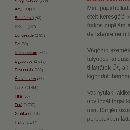
A régi Káféból
(339)
Mint papírhulladé
Ady(100)
(30)
ételt keresgélő k
Beszámoló
(98)
futkos pupillám 
Blőd Li
(382)
de Istenre nem t
Böngészde
(2 951)
Dal
(89)
Vágóhíd szemétgö
Dokumentum
(564)
tályogos koldus
Egyperces
(1 618)
ti láttátok Őt, ak
Elbeszélés
(235)
kigondolt benne
Énekelt vers
(33)
Esszé
(3 496)
Vadnyulak, akike
Film
(58)
úgy lóbál fogai k
Fotó
(9 707)
mint tömjénfüstö
Grafika
(1 851)
percetekben látt
Haiku
(1 147)