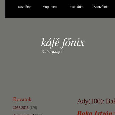
Kezdőlap
Magunkról
Postaláda
Szerzőink
káfé főnix
"kultúrpolip"
Rovatok
Ady(100): Bak
1956-2016
(129)
Baka István: