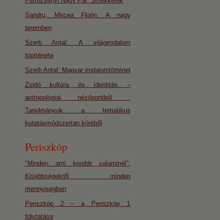
Petrozsényi Nagy Pál: Smekkerek
Şandru, Mircea Florin: A nagy
teremben
Szerb Antal: A világirodalom
töorténete
Szerb Antal: Magyar irodalomtörténet
Zsidó kultúra és identitás –
antropológiai nézőpontból :
Tanulmányok a tematikus
kutatásmódszertan köréből
Periszkóp
"Minden ami kisebb valaminél".
Kisebbségekről minden
mennyiségben
Periszkóp 2 – a Periszkóp 1
folytatása