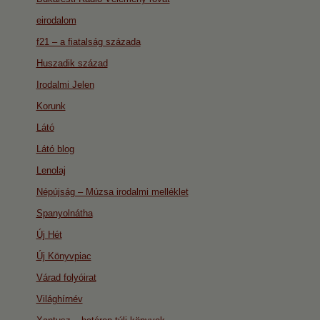
eirodalom
f21 – a fiatalság százada
Huszadik század
Irodalmi Jelen
Korunk
Látó
Látó blog
Lenolaj
Népújság – Múzsa irodalmi melléklet
Spanyolnátha
Új Hét
Új Könyvpiac
Várad folyóirat
Világhírnév