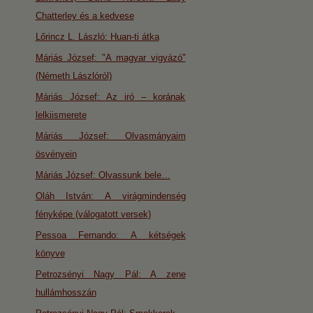
Chatterley és a kedvese
Lőrincz L. László: Huan-ti átka
Máriás József: "A magyar vigyázó"
(Németh Lászlóról)
Máriás József: Az iró – korának
lelkiismerete
Máriás József: Olvasmányaim
ösvényein
Máriás József: Olvassunk bele…
Oláh István: A virágmindenség
fényképe (válogatott versek)
Pessoa Fernando: A kétségek
könyve
Petrozsényi Nagy Pál: A zene
hullámhosszán