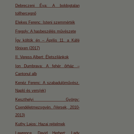
Debreczeni Éva: A boldogtalan
tollhercegnő
Elekes Ferenc: Isteni szemmérték
Fregoly: A hasbeszélés művészete
Így költök én – Április 11. a Káfé
főnixen (2017)
II. Veress Albert: Életszilánkok
Ion Dumbrava: A fehér őrház –
Cantonul alb
Kenéz Ferenc: A szabadulóművész.
Napló és vers(ek)
Keszthelyi György:
Csendéletmezsgyén. (Versek, 2010-
2013)
Kuthy Lajos: Hazai rejtelmek
Lawrence, David Herbert: Lady