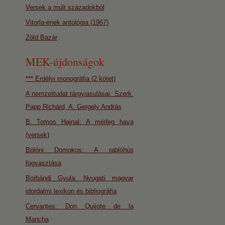
Versek a múlt századokból
Vitorla-ének antológia (1967)
Zöld Bazár
MEK-újdonságok
*** Erdélyi monográfia (2 kötet)
A nemzettudat tárgyiasulásai. Szerk.
Papp Richárd, A. Gergely András
B. Tomos Hajnal: A mérleg hava
(versek)
Bölöni Domokos: A rablóhús
fogyasztása
Borbándi Gyula: Nyugati magyar
idordalmi lexikon és bibliográfia
Cervantes: Don Quijote de la
Mancha