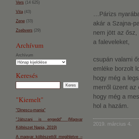
Vers
(14 625)
Vita
(43)
…Párizs nyarába
Zene
(33)
akár a Szajna-pa
Zsebvers
(29)
nem jött az ősz
a faleveleket,
Archívum
Archívum
csupán valami ő
emléke borzolt 
Keresés
hogy még a legs
merről üzent az 
hogy még a mess
"Kiemelt"
hol a hazám.
"Dinescu-mania"
"Játszani is engedd" (Magyar
2019. március 4.
Költészet Napja, 2019)
A magyar költészettől megihletve –