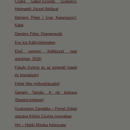
Cseke Gábor-Szonda Szabolcs:
Hajónapló József Attilával
Demény Péter / Ivan Karamazov/:
Kábé
Demény Péter. Operamesék
Egy kis Káfé-történelem
Első versem (költészet napi
antológia, 2016)
Faludy György és az esőerdő (napló
és breviárium)
Fehér Illés műfordításaiból
Gergely Tamás: A rút kiskasa
(Detektivtörténet)
Gyalogúton Zanglába – Pengő Zoltán
utazása Kőrösi Csoma nyomában
Hm – Hajdú Mónika fotórovata