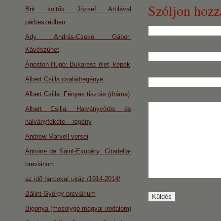
Szóljon hozz
Brit költők József Attilával
párbeszédben
Ady András-Cseke Gábor:
Kávészünet
Ágoston Hugó: Bukaresti élet, képek
Albert Csilla családregénye
Albert Csilla: Fényes tisztás (dráma)
Albert Csilla: Halványvörös és
halványfekete – regény
Andrew Marvell versei
Antoine de Saint-Exupéry: Citadella-
breviárium
az idő harcokat ujráz /1914-2014/
Bálint György breviárium
Bigonya (mosolygó magyar irodalom)