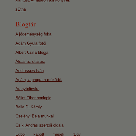
Xantusz – határon túli könyvek
zEtna
Blogtár
A jódeménység foka
Ádám Gyula fotói
Albert Csilla blogja
Áldás az utazóra
Andrassew Iván
Apám, a program működik
Aranytalicska
Bálint Tibor honlapja
Balla D. Károly
Cselényi Béla munkái
Csíki András szerzői oldala
Égből kapott mesék (Egy