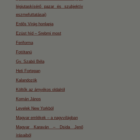
légiutaskísérő pazar és szubjektív
eszmefuttatásai)
Erdős Virág honlapja
Ezüst híd – Srebrni most
Feriforma
Fotótanú
Gy. Szabó Béla
Heti Fortepan
Kalandozók
Költők az árnyékos oldalról
Komán János
Levelek New Yorkból
Magyar emlékek – a nagyvilágban
Magyar Karaván – Dsida Jenő
írásaiból