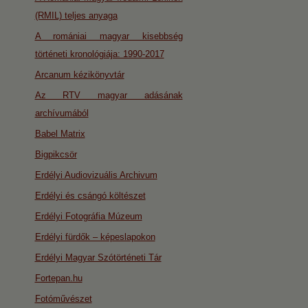
(RMIL) teljes anyaga
A romániai magyar kisebbség
történeti kronológiája: 1990-2017
Arcanum kézikönyvtár
Az RTV magyar adásának
archívumából
Babel Matrix
Bigpikcsör
Erdélyi Audiovizuális Archivum
Erdélyi és csángó költészet
Erdélyi Fotográfia Múzeum
Erdélyi fürdők – képeslapokon
Erdélyi Magyar Szótörténeti Tár
Fortepan.hu
Fotóművészet