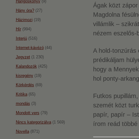
Hangoskönyv
(9)
Ágak közt zápor
Hány óra?
(27)
Magdolna fésülné
Házimozi
(19)
villámlik – szikr
Hír
(994)
nézem eszelős-b
Interjú
(516)
Internet-kávézó
(44)
A hold-tonzúrás 
Jegyzet
(1 230)
prédikáljam hüly
Kalandozók
(425)
hogy a Mennyek
kisregény
(19)
hol ponty-arkan
Körkérdés
(69)
Kritika
(65)
Futkos pupillám,
mondás
(3)
szemét közt turk
Mondott vers
(79)
papír, papír – I
Nincs kategorizálva
(1 569)
írom reád többé
Novella
(871)