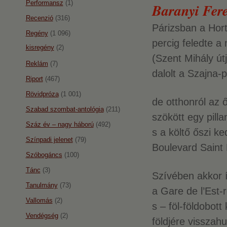
Performansz
(1)
Baranyi Fere
Recenzió
(316)
Párizsban a Hor
Regény
(1 096)
percig feledte a
kisregény
(2)
(Szent Mihály út
Reklám
(7)
dalolt a Szajna-p
Riport
(467)
Rövidpróza
(1 001)
de otthonról az 
Szabad szombat-antológia
(211)
szökött egy pilla
Száz év – nagy háború
(492)
s a költő őszi k
Színpadi jelenet
(79)
Boulevard Saint 
Szóbogáncs
(100)
Tánc
(3)
Szívében akkor í
Tanulmány
(73)
a Gare de l’Est-
Vallomás
(2)
s – föl-földobott
Vendégség
(2)
földjére visszahul