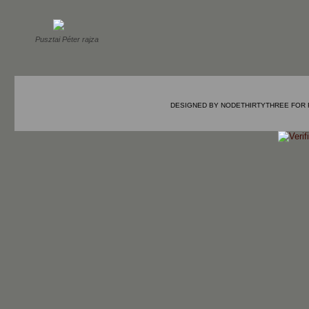
Pusztai Péter rajza
DESIGNED BY
NODETHIRTYTHREE
FOR