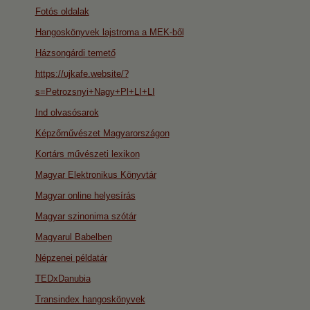
Fotós oldalak
Hangoskönyvek lajstroma a MEK-ből
Házsongárdi temető
https://ujkafe.website/?
s=Petrozsnyi+Nagy+Pl+LI+LI
Ind olvasósarok
Képzőművészet Magyarországon
Kortárs művészeti lexikon
Magyar Elektronikus Könyvtár
Magyar online helyesírás
Magyar szinonima szótár
Magyarul Babelben
Népzenei példatár
TEDxDanubia
Transindex hangoskönyvek