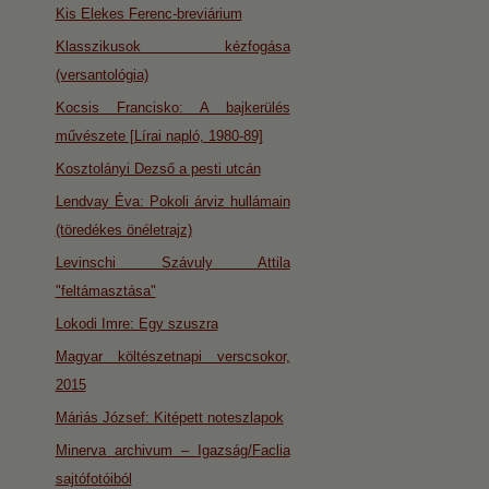
Kis Elekes Ferenc-breviárium
Klasszikusok kézfogása
(versantológia)
Kocsis Francisko: A bajkerülés
művészete [Lírai napló, 1980-89]
Kosztolányi Dezső a pesti utcán
Lendvay Éva: Pokoli árviz hullámain
(töredékes önéletrajz)
Levinschi Szávuly Attila
"feltámasztása"
Lokodi Imre: Egy szuszra
Magyar költészetnapi verscsokor,
2015
Máriás József: Kitépett noteszlapok
Minerva archivum – Igazság/Faclia
sajtófotóiból