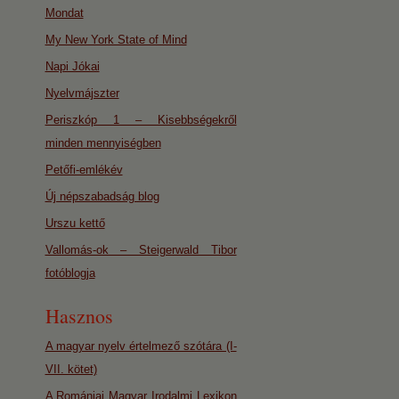
Mondat
My New York State of Mind
Napi Jókai
Nyelvmájszter
Periszkóp 1 – Kisebbségekről
minden mennyiségben
Petőfi-emlékév
Új népszabadság blog
Urszu kettő
Vallomás-ok – Steigerwald Tibor
fotóblogja
Hasznos
A magyar nyelv értelmező szótára (I-
VII. kötet)
A Romániai Magyar Irodalmi Lexikon