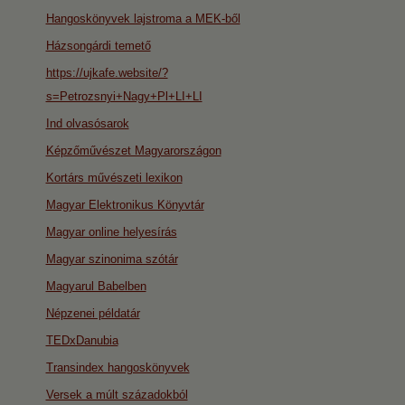
Hangoskönyvek lajstroma a MEK-ből
Házsongárdi temető
https://ujkafe.website/?
s=Petrozsnyi+Nagy+Pl+LI+LI
Ind olvasósarok
Képzőművészet Magyarországon
Kortárs művészeti lexikon
Magyar Elektronikus Könyvtár
Magyar online helyesírás
Magyar szinonima szótár
Magyarul Babelben
Népzenei példatár
TEDxDanubia
Transindex hangoskönyvek
Versek a múlt századokból