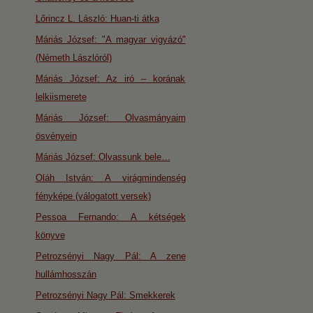
Lőrincz L. László: Huan-ti átka
Máriás József: "A magyar vigyázó"
(Németh Lászlóról)
Máriás József: Az iró – korának
lelkiismerete
Máriás József: Olvasmányaim
ösvényein
Máriás József: Olvassunk bele…
Oláh István: A virágmindenség
fényképe (válogatott versek)
Pessoa Fernando: A kétségek
könyve
Petrozsényi Nagy Pál: A zene
hullámhosszán
Petrozsényi Nagy Pál: Smekkerek