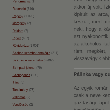
Performansz
(1)
akkor új volt. Í
Recenzió
(316)
kipirult az arc
Regény
(1 096)
készült, mert m
kisregény
(2)
neki, hogy a ká
Reklám
(7)
ezt nyakonöntik
Riport
(467)
az alkoholos ita
Rövidpróza
(1 001)
rám, megkért, 
Szabad szombat-antológia
(211)
visszavágyik eb
Száz év – nagy háború
(492)
Színpadi jelenet
(79)
Pálinka vagy c
Szóbogáncs
(100)
Tánc
(3)
Az egyik román 
Tanulmány
(73)
csak a neve kezd
Vallomás
(2)
gazdasági lapot
Vendégség
(2)