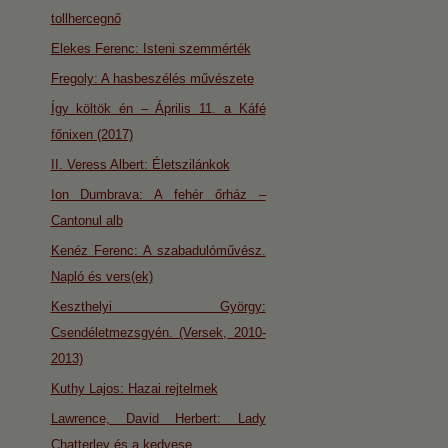
tollhercegnő
Elekes Ferenc: Isteni szemmérték
Fregoly: A hasbeszélés művészete
Így költök én – Április 11. a Káfé
főnixen (2017)
II. Veress Albert: Életszilánkok
Ion Dumbrava: A fehér őrház –
Cantonul alb
Kenéz Ferenc: A szabadulóművész.
Napló és vers(ek)
Keszthelyi György:
Csendéletmezsgyén. (Versek, 2010-
2013)
Kuthy Lajos: Hazai rejtelmek
Lawrence, David Herbert: Lady
Chatterley és a kedvese