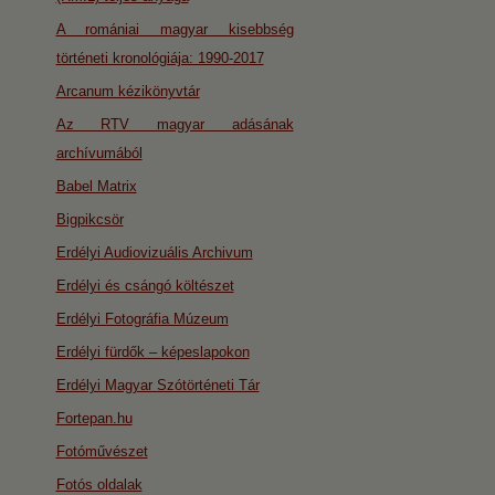
A romániai magyar kisebbség
történeti kronológiája: 1990-2017
Arcanum kézikönyvtár
Az RTV magyar adásának
archívumából
Babel Matrix
Bigpikcsör
Erdélyi Audiovizuális Archivum
Erdélyi és csángó költészet
Erdélyi Fotográfia Múzeum
Erdélyi fürdők – képeslapokon
Erdélyi Magyar Szótörténeti Tár
Fortepan.hu
Fotóművészet
Fotós oldalak