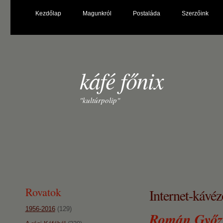
Kezdőlap
Magunkról
Postaláda
Szerzőink
káfé főnix
"kultúrpolip"
Rovatok
Internet-káv
1956-2016
(129)
Román Győző