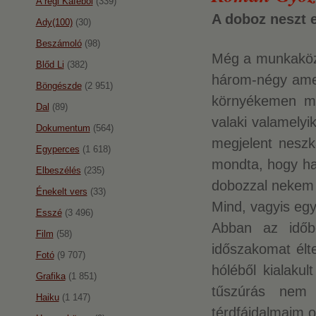
A régi Káféból
(339)
A doboz neszt 
Ady(100)
(30)
Beszámoló
(98)
Még a munkaközb
Blőd Li
(382)
három-négy amer
Böngészde
(2 951)
környékemen mi
Dal
(89)
valaki valamelyi
Dokumentum
(564)
megjelent neszk
Egyperces
(1 618)
mondta, hogy ha
Elbeszélés
(235)
dobozzal nekem 
Énekelt vers
(33)
Mind, vagyis eg
Esszé
(3 496)
Abban az időb
Film
(58)
időszakomat élt
Fotó
(9 707)
hóléből kialakul
Grafika
(1 851)
tűszúrás nem
Haiku
(1 147)
térdfájdalmaim o