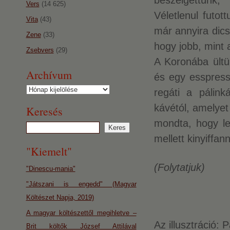
beszélgettünk,
Vers
(14 625)
Véletlenul futot
Vita
(43)
már annyira dics
Zene
(33)
hogy jobb, mint 
Zsebvers
(29)
A Koronába ültün
Archívum
és egy esspres
Archívum
regáti a pálink
kávétól, amelyet 
Keresés
mondta, hogy l
mellett kinyiffann
"Kiemelt"
(Folytatjuk)
"Dinescu-mania"
"Játszani is engedd" (Magyar
Költészet Napja, 2019)
A magyar költészettől megihletve –
Az illusztráció: 
Brit költők József Attilával