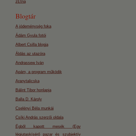
zEtna
Blogtár
A jódeménység foka
Ádám Gyula fotói
Albert Csilla blogja
Áldás az utazóra
Andrassew Iván
Apám, a program működik
Aranytalicska
Bálint Tibor honlapja
Balla D. Károly
Cselényi Béla munkái
Csíki András szerzői oldala
Égből kapott mesék (Egy
légiutaskísérő pazar és szubjektív