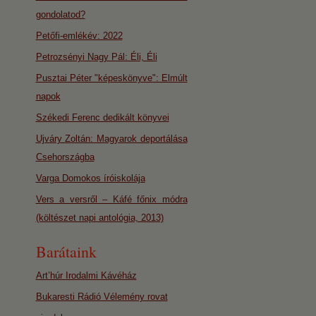
gondolatod?
Petőfi-emlékév: 2022
Petrozsényi Nagy Pál: Éli, Éli
Pusztai Péter "képeskönyve": Elmúlt
napok
Székedi Ferenc dedikált könyvei
Ujváry Zoltán: Magyarok deportálása
Csehországba
Varga Domokos íróiskolája
Vers a versről – Káfé főnix módra
(költészet napi antológia, 2013)
Barátaink
Art’húr Irodalmi Kávéház
Bukaresti Rádió Vélemény rovat