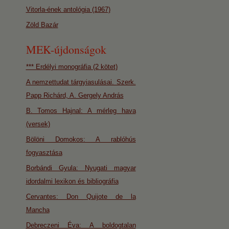
Vitorla-ének antológia (1967)
Zöld Bazár
MEK-újdonságok
*** Erdélyi monográfia (2 kötet)
A nemzettudat tárgyiasulásai. Szerk.
Papp Richárd, A. Gergely András
B. Tomos Hajnal: A mérleg hava
(versek)
Bölöni Domokos: A rablóhús
fogyasztása
Borbándi Gyula: Nyugati magyar
idordalmi lexikon és bibliográfia
Cervantes: Don Quijote de la
Mancha
Debreczeni Éva: A boldogtalan