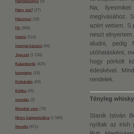
Hangoskönyv
(9)
Na, ilyesmike
Hány óra?
(27)
megívásához. S
Házimozi
(19)
azért vettem. S 
Hír
(994)
neszt elnyertem.
Interjú
(516)
aludni, pedig
Internet-kávézó
(44)
utóhatásként, m
Jegyzet
(1 230)
hogy pörkölt k
Kalandozók
(425)
édeskével. Mind
kisregény
(19)
rendelek.
Körkérdés
(69)
Kritika
(65)
Tényleg whisky
mondás
(3)
Mondott vers
(79)
Stanik István Bu
Nincs kategorizálva
(1 569)
nyíltak az iris
Novella
(871)
Pub. Meghívtam 