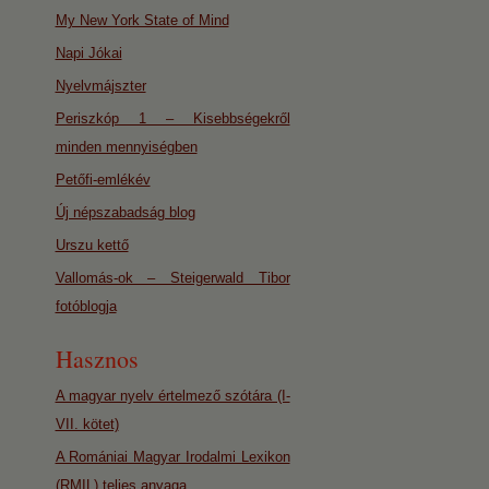
My New York State of Mind
Napi Jókai
Nyelvmájszter
Periszkóp 1 – Kisebbségekről
minden mennyiségben
Petőfi-emlékév
Új népszabadság blog
Urszu kettő
Vallomás-ok – Steigerwald Tibor
fotóblogja
Hasznos
A magyar nyelv értelmező szótára (I-
VII. kötet)
A Romániai Magyar Irodalmi Lexikon
(RMIL) teljes anyaga