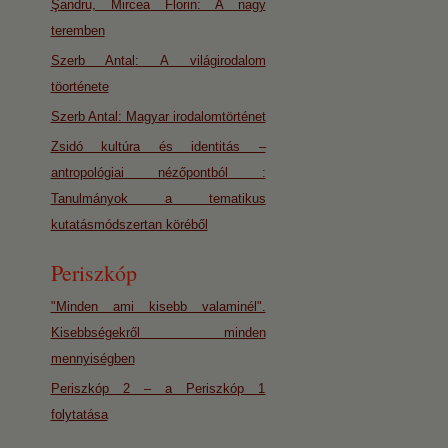
Şandru, Mircea Florin: A nagy
teremben
Szerb Antal: A világirodalom
töorténete
Szerb Antal: Magyar irodalomtörténet
Zsidó kultúra és identitás –
antropológiai nézőpontból :
Tanulmányok a tematikus
kutatásmódszertan köréből
Periszkóp
"Minden ami kisebb valaminél".
Kisebbségekről minden
mennyiségben
Periszkóp 2 – a Periszkóp 1
folytatása