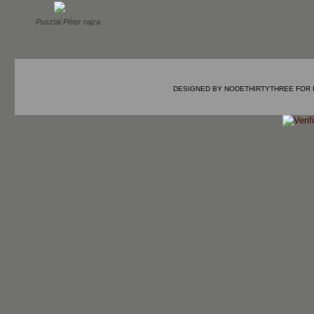
Pusztai Péter rajza
DESIGNED BY
NODETHIRTYTHREE
FOR