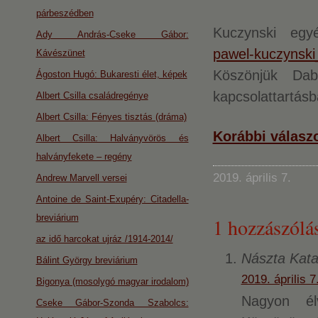
párbeszédben
Kuczynski egy
Ady András-Cseke Gábor:
pawel-kuczynski
Kávészünet
Köszönjük Dab
Ágoston Hugó: Bukaresti élet, képek
kapcsolattartás
Albert Csilla családregénye
Albert Csilla: Fényes tisztás (dráma)
Korábbi válasz
Albert Csilla: Halványvörös és
halványfekete – regény
2019. április 7.
Andrew Marvell versei
Antoine de Saint-Exupéry: Citadella-
breviárium
1 hozzászólás
az idő harcokat ujráz /1914-2014/
Nászta Kata
Bálint György breviárium
2019. április 7
Bigonya (mosolygó magyar irodalom)
Nagyon él
Cseke Gábor-Szonda Szabolcs: