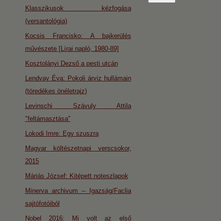
Klasszikusok kézfogása
(versantológia)
Kocsis Francisko: A bajkerülés
művészete [Lírai napló, 1980-89]
Kosztolányi Dezső a pesti utcán
Lendvay Éva: Pokoli árviz hullámain
(töredékes önéletrajz)
Levinschi Szávuly Attila
"feltámasztása"
Lokodi Imre: Egy szuszra
Magyar költészetnapi verscsokor,
2015
Máriás József: Kitépett noteszlapok
Minerva archivum – Igazság/Faclia
sajtófotóiból
Nobel 2016: Mi volt az első