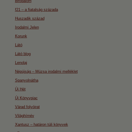
eirodalom
f21 – a fiatalság százada
Huszadik század
Irodalmi Jelen
Korunk
Látó
Látó blog
Lenolaj
Népújság – Múzsa irodalmi melléklet
Spanyolnátha
Új Hét
Új Könyvpiac
Várad folyóirat
Világhírnév
Xantusz – határon túli könyvek