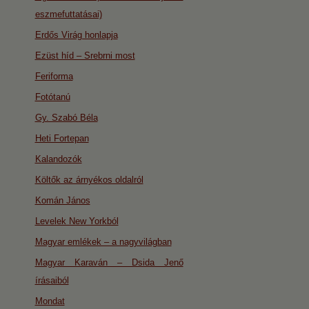
eszmefuttatásai)
Erdős Virág honlapja
Ezüst híd – Srebrni most
Feriforma
Fotótanú
Gy. Szabó Béla
Heti Fortepan
Kalandozók
Költők az árnyékos oldalról
Komán János
Levelek New Yorkból
Magyar emlékek – a nagyvilágban
Magyar Karaván – Dsida Jenő
írásaiból
Mondat