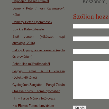
Köszönöm,
Hajónapló József Attilával
Demény Péter / Ivan Karamazov/:
Szóljon hozz
Kábé
Demény Péter. Operamesék
Egy kis Káfé-történelem
Első versem (költészet napi
antológia, 2016)
Faludy György és az esőerdő (napló
és breviárium)
Fehér Illés műfordításaiból
Gergely Tamás: A rút kiskasa
(Detektivtörténet)
Gyalogúton Zanglába – Pengő Zoltán
utazása Kőrösi Csoma nyomában
Hm – Hajdú Mónika fotórovata
Kis Elekes Ferenc-breviárium