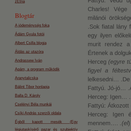
Fattyú: Vedd úg
zEtna
Charles! Vége
Blogtár
milánói örökség
A jódeménység foka
.Sok fiatal lány
Ádám Gyula fotói
egy ilyen elők
Albert Csilla blogja
murit rendez 
Áldás az utazóra
Értenek a dolgu
Andrassew Iván
Herceg
(egyre t
Apám, a program működik
figyel a féltestv
Aranytalicska
lelkesedni… .De
Bálint Tibor honlapja
Fattyú. Jó-jó… .
Balla D. Károly
Herceg: Igen… .N
Cselényi Béla munkái
Fattyú: Átkozott
Csíki András szerzői oldala
Herceg: Igen 
Égből kapott mesék (Egy
mennem….
.(el
)
légiutaskísérő pazar és szubjektív