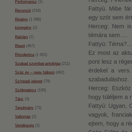
Performansz
(1)
Fattyú. Mibe fá
Recenzió
(316)
egy szót sem ér
Regény
(1 096)
Herceg: Nem is
kisregény
(2)
témára sem….
Reklám
(7)
Fattyú: Téma?… 
Riport
(467)
Ez most az aktu
Rövidpróza
(1 001)
pont lesz a rége
Szabad szombat-antológia
(211)
érdekel a vers
Száz év – nagy háború
(492)
szabaduláshoz.
Színpadi jelenet
(79)
Herceg: Eszköz
Szóbogáncs
(100)
hogy túléljem a
Tánc
(3)
Fattyú: Ugyan, Ch
Tanulmány
(73)
vagyok, franci
Vallomás
(2)
ejtem, hogy a r
Vendégség
(2)