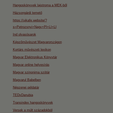
Hangoskönyvek lajstroma a MEK-ből
Házsongárdi temető
https://ujkafe.website/?
s=Petrozsnyi+Nagy+Pl+LI+LI
Ind olvasósarok
Képzőművészet Magyarországon
Kortárs művészeti lexikon
Magyar Elektronikus Könyvtár
Magyar online helyesírás
Magyar szinonima szótár
Magyarul Babelben
Népzenei példatár
TEDxDanubia
Transindex hangoskönyvek
Versek a múlt századokból