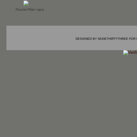
Pusztai Péter rajza
DESIGNED BY
NODETHIRTYTHREE
FOR