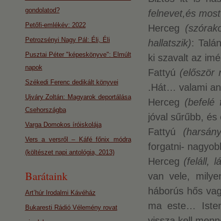
gondolatod?
felnevet,és most
Petőfi-emlékév: 2022
Herceg
(szórak
Petrozsényi Nagy Pál: Éli, Éli
hallatszik)
: Talá
Pusztai Péter "képeskönyve": Elmúlt
ki szavalt az im
napok
Fattyú
(először n
Székedi Ferenc dedikált könyvei
.Hát… valami a
Ujváry Zoltán: Magyarok deportálása
Herceg
(befelé 
Csehországba
jóval sűrűbb, és
Varga Domokos íróiskolája
Fattyú
(harsány
Vers a versről – Káfé főnix módra
forgatni- nagyobb
(költészet napi antológia, 2013)
Herceg
(feláll, 
Barátaink
van vele, milye
háborús hős vag
Art’húr Irodalmi Kávéház
ma este… Iste
Bukaresti Rádió Vélemény rovat
vissza kell men