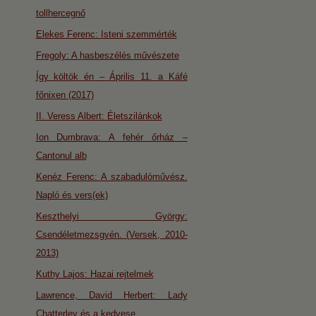
tollhercegnő
Elekes Ferenc: Isteni szemmérték
Fregoly: A hasbeszélés művészete
Így költök én – Április 11. a Káfé
főnixen (2017)
II. Veress Albert: Életszilánkok
Ion Dumbrava: A fehér őrház –
Cantonul alb
Kenéz Ferenc: A szabadulóművész.
Napló és vers(ek)
Keszthelyi György:
Csendéletmezsgyén. (Versek, 2010-
2013)
Kuthy Lajos: Hazai rejtelmek
Lawrence, David Herbert: Lady
Chatterley és a kedvese