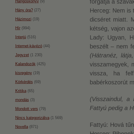
forgatja a szav
Hangoskönyv
(9)
Herceg: Nem is t
Hány óra?
(27)
dicséret miatt.
Házimozi
(19)
kétség, vajon az
Hír
(994)
Lady: Ugyan, He
Interjú
(516)
beszélt – nem fe
Internet-kávézó
(44)
(Hátranéz, látja
Jegyzet
(1 230)
visszamegyek, m
Kalandozók
(425)
vissza, ha fel
kisregény
(19)
babérkoszorút m
Körkérdés
(69)
Kritika
(65)
(Visszaindul, a
mondás
(3)
Fattyú pedig a H
Mondott vers
(79)
Nincs kategorizálva
(1 569)
Fattyú: Hová tűn
Novella
(871)
Herceg: Pihenek