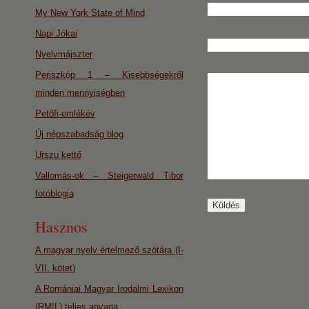
My New York State of Mind
Napi Jókai
Nyelvmájszter
Periszkóp 1 – Kisebbségekről
minden mennyiségben
Petőfi-emlékév
Új népszabadság blog
Urszu kettő
Vallomás-ok – Steigerwald Tibor
fotóblogja
Hasznos
A magyar nyelv értelmező szótára (I-
VII. kötet)
A Romániai Magyar Irodalmi Lexikon
(RMIL) teljes anyaga