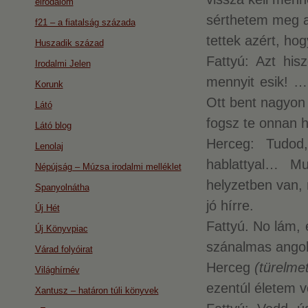
eirodalom
sérthetem meg a
f21 – a fiatalság százada
tettek azért, ho
Huszadik század
Fattyú: Azt his
Irodalmi Jelen
mennyit esik! …
Korunk
Ott bent nagyon 
Látó
fogsz te onnan h
Látó blog
Herceg: Tudod
Lenolaj
hablattyal… M
Népújság – Múzsa irodalmi melléklet
helyzetben van,
Spanyolnátha
jó hírre.
Új Hét
Fattyú. No lám, 
Új Könyvpiac
szánalmas angol 
Várad folyóirat
Herceg
(türelmet
Világhírnév
ezentúl életem v
Xantusz – határon túli könyvek