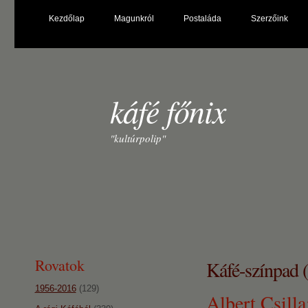
Kezdőlap
Magunkról
Postaláda
Szerzőink
káfé főnix
"kultúrpolip"
Rovatok
Káfé-színpad 
1956-2016
(129)
Albert Csill