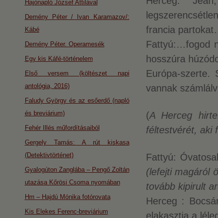
Herceg: Jean
Hajónapló József Attilával
legszerencsétl
Demény Péter / Ivan Karamazov/:
francia partoka
Kábé
Fattyú:…fogod n
Demény Péter. Operamesék
hosszúra húzódo
Egy kis Káfé-történelem
Európa-szerte. 
Első versem (költészet napi
antológia, 2016)
vannak számlálv
Faludy György és az esőerdő (napló
és breviárium)
(
A Herceg hirte
Fehér Illés műfordításaiból
féltestvérét, aki 
Gergely Tamás: A rút kiskasa
(Detektivtörténet)
Fattyú: Óvatosa
Gyalogúton Zanglába – Pengő Zoltán
(lefejti magáról
utazása Kőrösi Csoma nyomában
tovább kipirult ar
Hm – Hajdú Mónika fotórovata
Herceg : Bocsá
Kis Elekes Ferenc-breviárium
elakasztja a lé