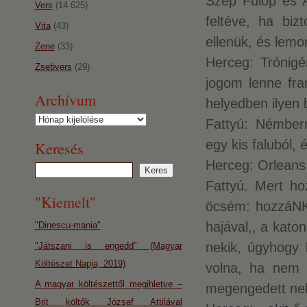
Szép Fülöp és Ar
Vers
(14 625)
feltéve, ha biz
Vita
(43)
ellenük, és lemo
Zene
(33)
Herceg: Trónigé
Zsebvers
(29)
jogom lenne fr
Archívum
helyedben ilyen 
Archívum
Fattyú: Némberr
egy kis faluból,
Keresés
Herceg: Orleans
Fattyú. Mert ho
"Kiemelt"
öcsém: hozzáNK,
hajával,, a kato
"Dinescu-mania"
nekik, úgyhogy
"Játszani is engedd" (Magyar
Költészet Napja, 2019)
volna, ha nem á
A magyar költészettől megihletve –
megengedett neki
Brit költők József Attilával