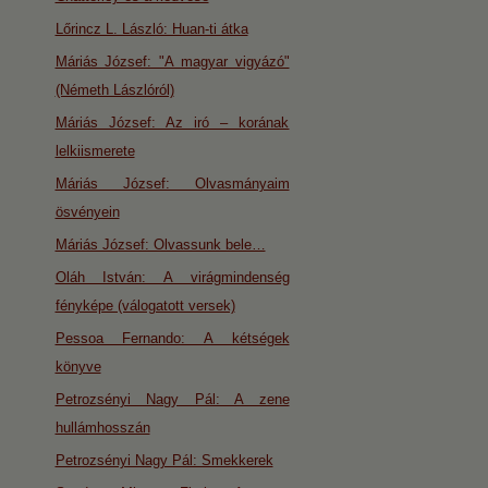
Lőrincz L. László: Huan-ti átka
Máriás József: "A magyar vigyázó"
(Németh Lászlóról)
Máriás József: Az iró – korának
lelkiismerete
Máriás József: Olvasmányaim
ösvényein
Máriás József: Olvassunk bele…
Oláh István: A virágmindenség
fényképe (válogatott versek)
Pessoa Fernando: A kétségek
könyve
Petrozsényi Nagy Pál: A zene
hullámhosszán
Petrozsényi Nagy Pál: Smekkerek