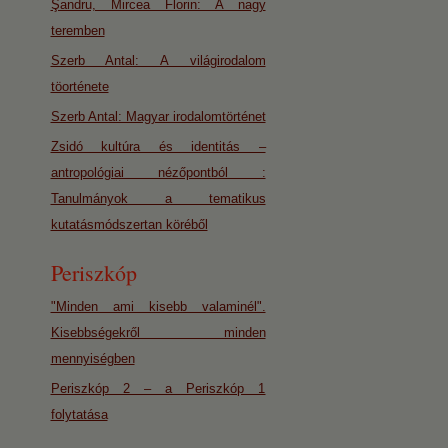
Şandru, Mircea Florin: A nagy
teremben
Szerb Antal: A világirodalom
töorténete
Szerb Antal: Magyar irodalomtörténet
Zsidó kultúra és identitás –
antropológiai nézőpontból :
Tanulmányok a tematikus
kutatásmódszertan köréből
Periszkóp
"Minden ami kisebb valaminél".
Kisebbségekről minden
mennyiségben
Periszkóp 2 – a Periszkóp 1
folytatása