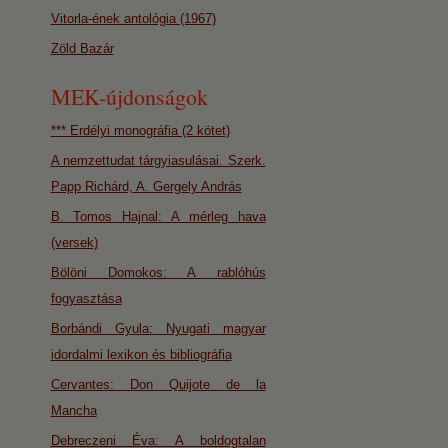
Vitorla-ének antológia (1967)
Zöld Bazár
MEK-újdonságok
*** Erdélyi monográfia (2 kötet)
A nemzettudat tárgyiasulásai. Szerk.
Papp Richárd, A. Gergely András
B. Tomos Hajnal: A mérleg hava
(versek)
Bölöni Domokos: A rablóhús
fogyasztása
Borbándi Gyula: Nyugati magyar
idordalmi lexikon és bibliográfia
Cervantes: Don Quijote de la
Mancha
Debreczeni Éva: A boldogtalan