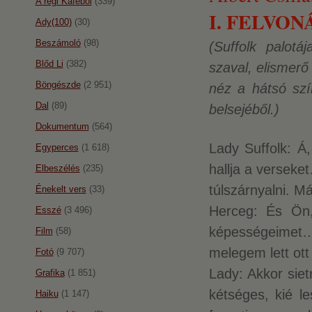
A régi Káféból
(339)
I. FELVONÁS
Ady(100)
(30)
Beszámoló
(98)
(Suffolk palotá
Blőd Li
(382)
szaval, elismerő
Böngészde
(2 951)
néz a hátsó szín
Dal
(89)
belsejéből.)
Dokumentum
(564)
Lady Suffolk: Á
Egyperces
(1 618)
hallja a versek
Elbeszélés
(235)
túlszárnyalni. M
Énekelt vers
(33)
Herceg: És Ön,
Esszé
(3 496)
képességeimet
Film
(58)
melegem lett ott
Fotó
(9 707)
Lady: Akkor sie
Grafika
(1 851)
kétséges, kié 
Haiku
(1 147)