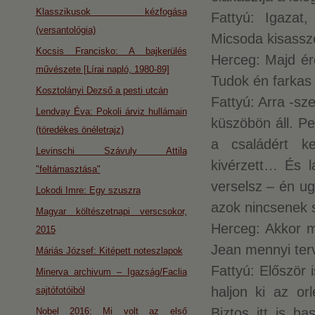
Klasszikusok kézfogása
Fattyú: Igaza
(versantológia)
Micsoda kisasszo
Kocsis Francisko: A bajkerülés
Herceg: Majd ér
művészete [Lírai napló, 1980-89]
Tudok én farkas i
Kosztolányi Dezső a pesti utcán
Fattyú: Arra -s
Lendvay Éva: Pokoli árviz hullámain
küszöbön áll. Pe
(töredékes önéletrajz)
a családért k
Levinschi Szávuly Attila
kivérzett… És lá
"feltámasztása"
verselsz – én u
Lokodi Imre: Egy szuszra
azok nincsenek 
Magyar költészetnapi verscsokor,
Herceg: Akkor m
2015
Jean mennyi ter
Máriás József: Kitépett noteszlapok
Fattyú: Először i
Minerva archivum – Igazság/Faclia
haljon ki az o
sajtófotóiból
Biztos itt is h
Nobel 2016: Mi volt az első