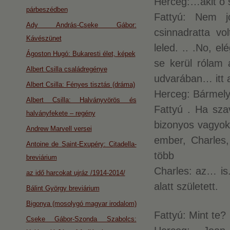
Herceg:…akit ő s
párbeszédben
Fattyú: Nem j
Ady András-Cseke Gábor:
csinnadratta vo
Kávészünet
leled. .. .No, e
Ágoston Hugó: Bukaresti élet, képek
se kerül rólam 
Albert Csilla családregénye
udvarában… itt 
Albert Csilla: Fényes tisztás (dráma)
Herceg: Bármelyi
Albert Csilla: Halványvörös és
Fattyú . Ha sza
halványfekete – regény
bizonyos vagyok
Andrew Marvell versei
ember, Charles,
Antoine de Saint-Exupéry: Citadella-
több
breviárium
Charles: az… is.
az idő harcokat ujráz /1914-2014/
alatt született.
Bálint György breviárium
Bigonya (mosolygó magyar irodalom)
Fattyú: Mint te?
Cseke Gábor-Szonda Szabolcs: