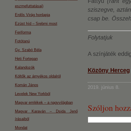
Fattyú
(ránt egy
eszmefuttatásai)
sziszegve, aztán
Erdős Virág honlapja
csap be. Összeh
Ezüst híd – Srebrni most
Feriforma
Folytatjuk
Fotótanú
Gy. Szabó Béla
A színjáték eddigi
Heti Fortepan
Kalandozók
Közöny Herceg
Költők az árnyékos oldalról
Komán János
2019. június 8.
Levelek New Yorkból
Magyar emlékek – a nagyvilágban
Szóljon hozz
Magyar Karaván – Dsida Jenő
írásaiból
Mondat