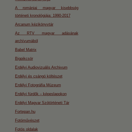
A romániai magyar kisebbség
történeti kronológiája: 1990-2017
Arcanum kézikönyvtár
Az RTV magyar adásának
archívumából
Babel Matrix
Bigpikcsör
Erdélyi Audiovizuális Archivum
Erdélyi és csángó költészet
Erdélyi Fotográfia Múzeum
Erdélyi fürdők – képeslapokon
Erdélyi Magyar Szótörténeti Tár
Fortepan.hu
Fotóművészet
Fotós oldalak