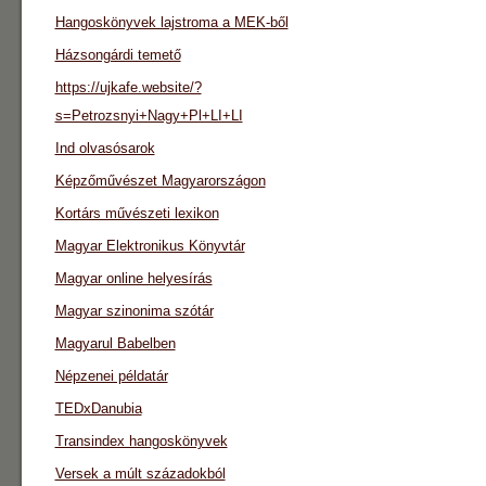
Hangoskönyvek lajstroma a MEK-ből
Házsongárdi temető
https://ujkafe.website/?
s=Petrozsnyi+Nagy+Pl+LI+LI
Ind olvasósarok
Képzőművészet Magyarországon
Kortárs művészeti lexikon
Magyar Elektronikus Könyvtár
Magyar online helyesírás
Magyar szinonima szótár
Magyarul Babelben
Népzenei példatár
TEDxDanubia
Transindex hangoskönyvek
Versek a múlt századokból