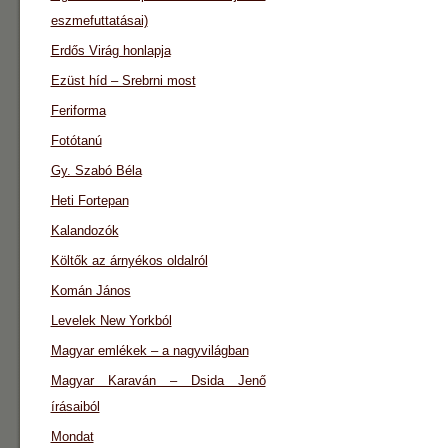
eszmefuttatásai)
Erdős Virág honlapja
Ezüst híd – Srebrni most
Feriforma
Fotótanú
Gy. Szabó Béla
Heti Fortepan
Kalandozók
Költők az árnyékos oldalról
Komán János
Levelek New Yorkból
Magyar emlékek – a nagyvilágban
Magyar Karaván – Dsida Jenő
írásaiból
Mondat