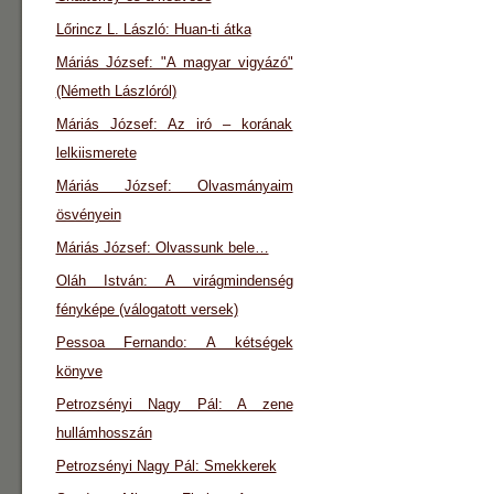
Lőrincz L. László: Huan-ti átka
Máriás József: "A magyar vigyázó"
(Németh Lászlóról)
Máriás József: Az iró – korának
lelkiismerete
Máriás József: Olvasmányaim
ösvényein
Máriás József: Olvassunk bele…
Oláh István: A virágmindenség
fényképe (válogatott versek)
Pessoa Fernando: A kétségek
könyve
Petrozsényi Nagy Pál: A zene
hullámhosszán
Petrozsényi Nagy Pál: Smekkerek