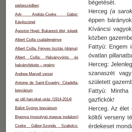
bégetését.
párbeszédben
Herceg
(a sarok
Ady András-Cseke Gábor:
éppen bárányok
Kávészünet
Kíváncsi vagyok,
Ágoston Hugó: Bukaresti élet, képek
közben gazember.
Albert Csilla családregénye
Fattyú: Engem i
Albert Csilla: Fényes tisztás (dráma)
óvatlan pillanatb
Albert Csilla: Halványvörös és
Herceg: Jelenleg
halványfekete – regény
szanaszét vagy
Andrew Marvell versei
született gazem
Antoine de Saint-Exupéry: Citadella-
Fattyú: Mintha
breviárium
gazfickók!
az idő harcokat ujráz /1914-2014/
Herceg. Az élet
Bálint György breviárium
költői verseny t
Bigonya (mosolygó magyar irodalom)
érdekeset monda
Cseke Gábor-Szonda Szabolcs: