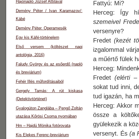
Hajónapló József Attilával
Fattyú: Mi?
Demény Péter / Ivan Karamazov/:
Herceg: Így h
Kábé
szemeivel Fredet
Demény Péter. Operamesék
versenyre?
Egy kis Káfé-történelem
Fredet
(kezét tö
Első versem (költészet napi
izgalommal várj
antológia, 2016)
a műértő fülek ha
Faludy György és az esőerdő (napló
Herceg: Mindenk
és breviárium)
Fredet
(elérti – 
Fehér Illés műfordításaiból
sokat tud inni, d
Gergely Tamás: A rút kiskasa
tud igazán, ha m
(Detektivtörténet)
Herceg: Akkor m
Gyalogúton Zanglába – Pengő Zoltán
össze a költők
utazása Kőrösi Csoma nyomában
gyülekezik a köz
Hm – Hajdú Mónika fotórovata
versenyt. És
(a 
Kis Elekes Ferenc-breviárium