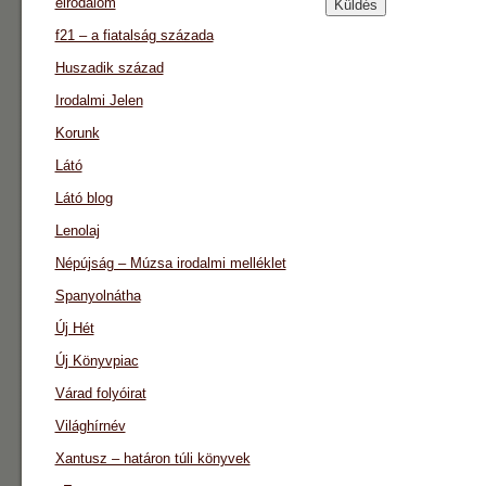
eirodalom
f21 – a fiatalság százada
Huszadik század
Irodalmi Jelen
Korunk
Látó
Látó blog
Lenolaj
Népújság – Múzsa irodalmi melléklet
Spanyolnátha
Új Hét
Új Könyvpiac
Várad folyóirat
Világhírnév
Xantusz – határon túli könyvek