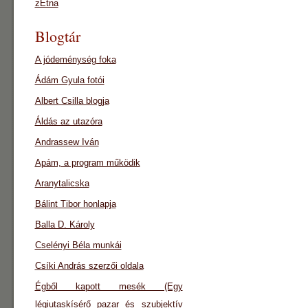
zEtna
Blogtár
A jódeménység foka
Ádám Gyula fotói
Albert Csilla blogja
Áldás az utazóra
Andrassew Iván
Apám, a program működik
Aranytalicska
Bálint Tibor honlapja
Balla D. Károly
Cselényi Béla munkái
Csíki András szerzői oldala
Égből kapott mesék (Egy
légiutaskísérő pazar és szubjektív