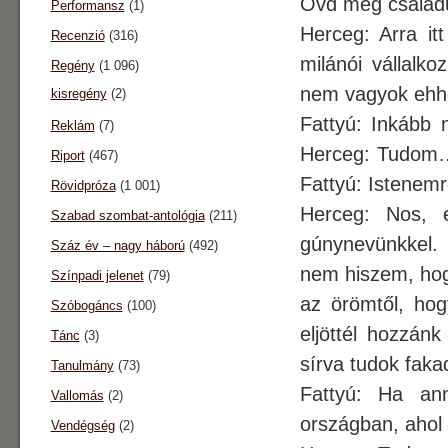
Óvd meg családu
Performansz
(1)
Herceg: Arra it
Recenzió
(316)
milánói vállal
Regény
(1 096)
nem vagyok ehhe
kisregény
(2)
Fattyú: Inkább
Reklám
(7)
Herceg: Tudom…
Riport
(467)
Fattyú: Istenemr
Rövidpróza
(1 001)
Herceg: Nos, 
Szabad szombat-antológia
(211)
gúnynevünkkel.
Száz év – nagy háború
(492)
nem hiszem, hog
Színpadi jelenet
(79)
az örömtől, hog
Szóbogáncs
(100)
eljöttél hozzán
Tánc
(3)
sírva tudok fak
Tanulmány
(73)
Fattyú: Ha ann
Vallomás
(2)
országban, ahol 
Vendégség
(2)