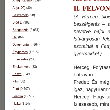
A régi Káféból
(339)
II. FELVONÁ
Ady(100)
(30)
Beszámoló
(98)
(A Herceg bloi
Blőd Li
(382)
beszélgetés – 
Böngészde
(2 951)
nevetve hajol e
Dal
(89)
látványosan fel
Dokumentum
(564)
asztalnál a Fat
Egyperces
(1 618)
gyermekkel.)
Elbeszélés
(235)
Herceg: Folytas
Énekelt vers
(33)
hátravan.
Esszé
(3 496)
Fredet: És még 
Film
(58)
igaz, nagyuram
Fotó
(9 707)
Herceg: Hogy u
Grafika
(1 851)
ízlésesebb, min
Haiku
(1 147)