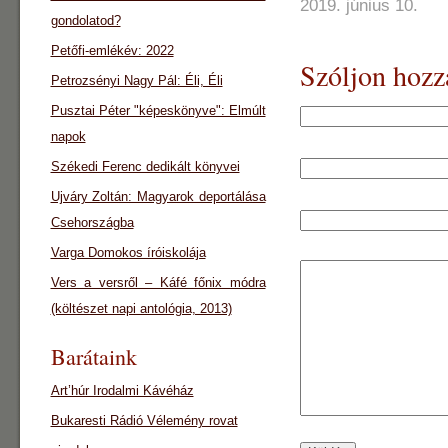
2019. június 10.
gondolatod?
Petőfi-emlékév: 2022
Szóljon hozz
Petrozsényi Nagy Pál: Éli, Éli
Pusztai Péter "képeskönyve": Elmúlt
napok
Székedi Ferenc dedikált könyvei
Ujváry Zoltán: Magyarok deportálása
Csehországba
Varga Domokos íróiskolája
Vers a versről – Káfé főnix módra
(költészet napi antológia, 2013)
Barátaink
Art’húr Irodalmi Kávéház
Bukaresti Rádió Vélemény rovat