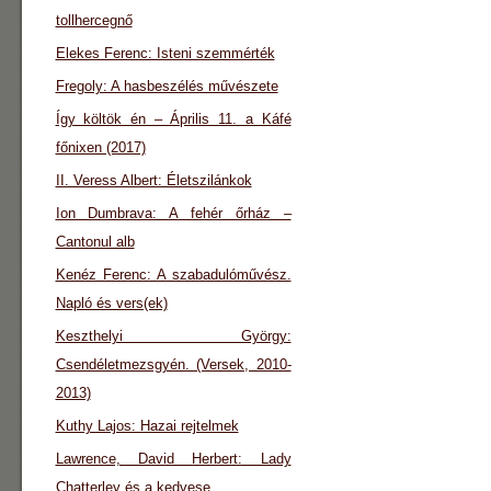
tollhercegnő
Elekes Ferenc: Isteni szemmérték
Fregoly: A hasbeszélés művészete
Így költök én – Április 11. a Káfé
főnixen (2017)
II. Veress Albert: Életszilánkok
Ion Dumbrava: A fehér őrház –
Cantonul alb
Kenéz Ferenc: A szabadulóművész.
Napló és vers(ek)
Keszthelyi György:
Csendéletmezsgyén. (Versek, 2010-
2013)
Kuthy Lajos: Hazai rejtelmek
Lawrence, David Herbert: Lady
Chatterley és a kedvese