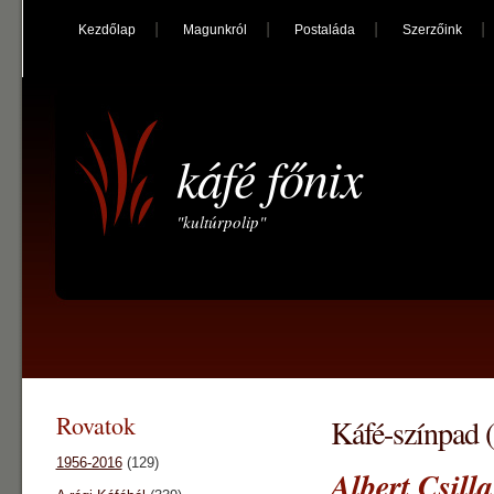
Kezdőlap
Magunkról
Postaláda
Szerzőink
káfé főnix
"kultúrpolip"
Rovatok
Káfé-színpad 
1956-2016
(129)
Albert Csill