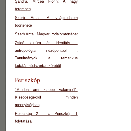
Şandru, Mircea Florin: A nagy
teremben
Szerb Antal: A világirodalom
töorténete
Szerb Antal: Magyar irodalomtörténet
Zsidó kultúra és identitás –
antropológiai nézőpontból :
Tanulmányok a tematikus
kutatásmódszertan köréből
Periszkóp
"Minden ami kisebb valaminél".
Kisebbségekről minden
mennyiségben
Periszkóp 2 – a Periszkóp 1
folytatása