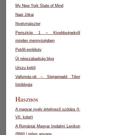
My New York State of Mind
Napi Jókai
Nyelvmájszter
Periszkóp 1 – Kisebbségekről
minden mennyiségben
Petőfi-emlékév
Új népszabadság blog
Urszu kettő
Vallomás-ok – Steigerwald Tibor
fotóblogja
Hasznos
A magyar nyelv értelmező szótára (I-
VII. kötet)
A Romániai Magyar Irodalmi Lexikon
(RMIL) teljes anyaga