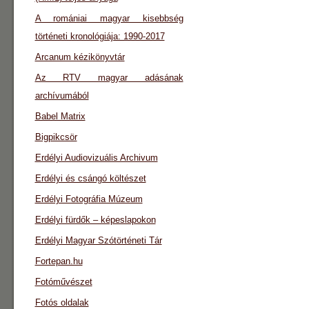
A romániai magyar kisebbség
történeti kronológiája: 1990-2017
Arcanum kézikönyvtár
Az RTV magyar adásának
archívumából
Babel Matrix
Bigpikcsör
Erdélyi Audiovizuális Archivum
Erdélyi és csángó költészet
Erdélyi Fotográfia Múzeum
Erdélyi fürdők – képeslapokon
Erdélyi Magyar Szótörténeti Tár
Fortepan.hu
Fotóművészet
Fotós oldalak