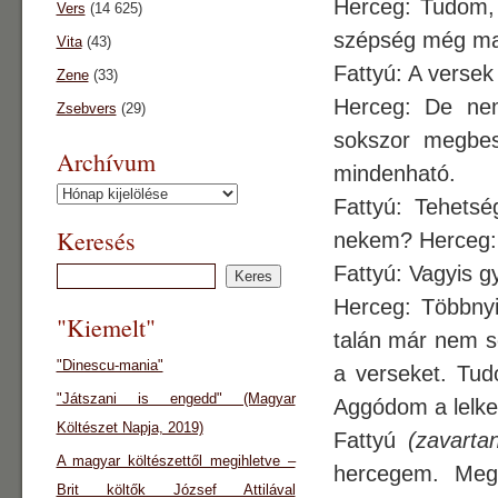
Herceg: Tudom, r
Vers
(14 625)
szépség még ma
Vita
(43)
Fattyú: A verse
Zene
(33)
Herceg: De nem
Zsebvers
(29)
sokszor megbes
Archívum
mindenható.
Archívum
Fattyú: Tehets
Keresés
nekem? Herceg: O
Fattyú: Vagyis gy
Herceg: Többnyi
"Kiemelt"
talán már nem s
"Dinescu-mania"
a verseket. Tu
"Játszani is engedd" (Magyar
Aggódom a lelke
Költészet Napja, 2019)
Fattyú
(zavarta
A magyar költészettől megihletve –
hercegem. Meg
Brit költők József Attilával