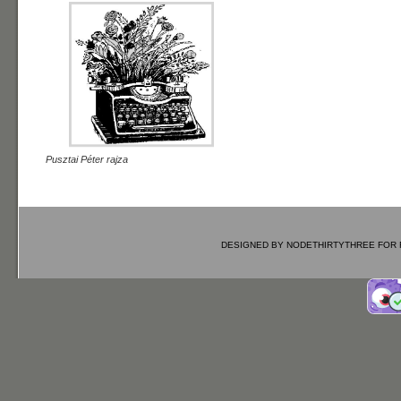
Pusztai Péter rajza
DESIGNED BY
NODETHIRTYTHREE
FOR