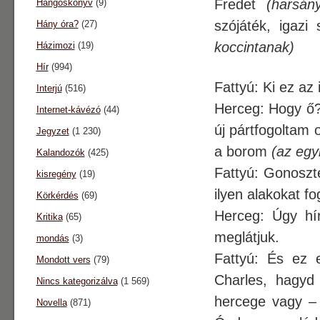
Fredet
(harsán
Hangoskönyv
(9)
szójáték, igazi
Hány óra?
(27)
koccintanak)
Házimozi
(19)
Hír
(994)
Fattyú: Ki ez az
Interjú
(516)
Herceg: Hogy ő?
Internet-kávézó
(44)
új pártfogoltam 
Jegyzet
(1 230)
a borom
(az egy
Kalandozók
(425)
Fattyú: Gonoszt
kisregény
(19)
ilyen alakokat f
Körkérdés
(69)
Herceg: Úgy hír
Kritika
(65)
meglátjuk.
mondás
(3)
Fattyú: És ez e
Mondott vers
(79)
Charles, hagyd 
Nincs kategorizálva
(1 569)
hercege vagy – t
Novella
(871)