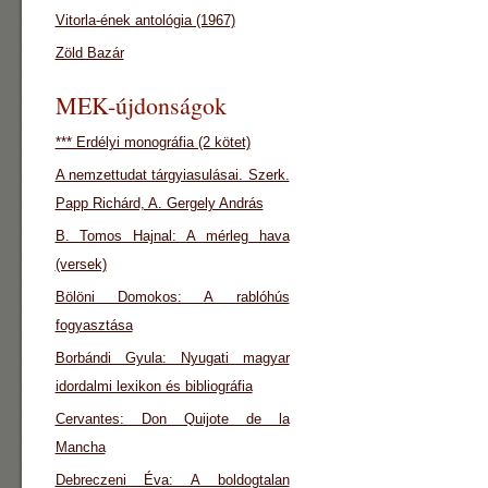
Vitorla-ének antológia (1967)
Zöld Bazár
MEK-újdonságok
*** Erdélyi monográfia (2 kötet)
A nemzettudat tárgyiasulásai. Szerk.
Papp Richárd, A. Gergely András
B. Tomos Hajnal: A mérleg hava
(versek)
Bölöni Domokos: A rablóhús
fogyasztása
Borbándi Gyula: Nyugati magyar
idordalmi lexikon és bibliográfia
Cervantes: Don Quijote de la
Mancha
Debreczeni Éva: A boldogtalan