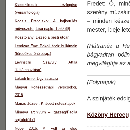
Fredet: Ó, min
Klasszikusok kézfogása
szerény múzsái
(versantológia)
– minden késze
Kocsis Francisko: A bajkerülés
művészete [Lírai napló, 1980-89]
mester, ideje let
Kosztolányi Dezső a pesti utcán
(Hátranéz a Her
Lendvay Éva: Pokoli árviz hullámain
(töredékes önéletrajz)
bágyadtan bólin
Levinschi Szávuly Attila
megvilágítja az 
"feltámasztása"
Lokodi Imre: Egy szuszra
(Folytatjuk)
Magyar költészetnapi verscsokor,
2015
A színjáték eddigi
Máriás József: Kitépett noteszlapok
Minerva archivum – Igazság/Faclia
Közöny Herceg
sajtófotóiból
Nobel 2016: Mi volt az első