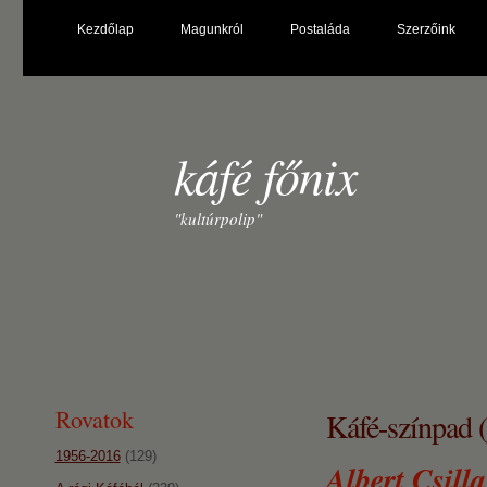
Kezdőlap
Magunkról
Postaláda
Szerzőink
káfé főnix
"kultúrpolip"
Rovatok
Káfé-színpad 
1956-2016
(129)
Albert Csill