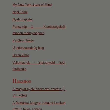
My New York State of Mind
Napi Jókai
Nyelvmájszter
Periszkóp 1 – Kisebbségekről
minden mennyiségben
Petőfi-emlékév
Új népszabadság blog
Urszu kettő
Vallomás-ok – Steigerwald Tibor
fotóblogja
Hasznos
A magyar nyelv értelmező szótára (I-
VII. kötet)
A Romániai Magyar Irodalmi Lexikon
(RMIL) teljes anyaga