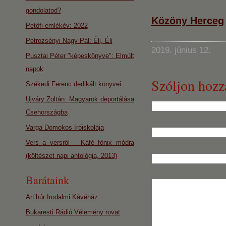
gondolatod?
Közöny Herceg
Petőfi-emlékév: 2022
Petrozsényi Nagy Pál: Éli, Éli
2019. június 12.
Pusztai Péter "képeskönyve": Elmúlt
napok
Szóljon hozz
Székedi Ferenc dedikált könyvei
Ujváry Zoltán: Magyarok deportálása
Csehországba
Varga Domokos íróiskolája
Vers a versről – Káfé főnix módra
(költészet napi antológia, 2013)
Barátaink
Art’húr Irodalmi Kávéház
Bukaresti Rádió Vélemény rovat