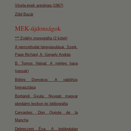
Vitorla-ének antológia (1967)
Zöld Bazár
MEK-újdonságok
*** Erdélyi monográfia (2 kötet)
A nemzettudat tárgyiasulásai. Szerk.
Papp Richárd, A. Gergely András
B. Tomos Hajnal: A mérleg hava
(versek)
Bölöni Domokos: A rablóhús
fogyasztása
Borbándi Gyula: Nyugati magyar
idordalmi lexikon és bibliográfia
Cervantes: Don Quijote de la
Mancha
Debreczeni Éva: A boldogtalan