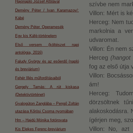
Hajónapló József Attilával
szívbe nem mar
Demény Péter / Ivan Karamazov/:
Villon: Mért is k
Kábé
Herceg: Nem tud
Demény Péter. Operamesék
markolnia a ve
Egy kis Káfé-történelem
udvaromat.
Első versem (költészet napi
Villon: Én nem 
antológia, 2016)
Herceg
(hangot v
Faludy György és az esőerdő (napló
fog az első útja
és breviárium)
Villon: Bocsás
Fehér Illés műfordításaiból
ám!
Gergely Tamás: A rút kiskasa
Herceg: Tudo
(Detektivtörténet)
dörzsöltnek tűn
Gyalogúton Zanglába – Pengő Zoltán
alakoskodásra. N
utazása Kőrösi Csoma nyomában
ígérjen meg, szo
Hm – Hajdú Mónika fotórovata
Villon: No, az
Kis Elekes Ferenc-breviárium