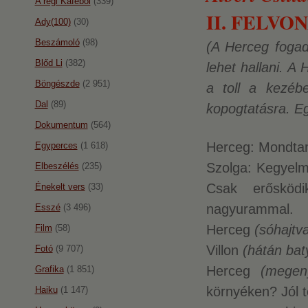
A régi Káféból
(339)
II. FELVONÁ
Ady(100)
(30)
Beszámoló
(98)
(A Herceg fogad
Blőd Li
(382)
lehet hallani. A
Böngészde
(2 951)
a toll a kezébe
Dal
(89)
kopogtatásra. Eg
Dokumentum
(564)
Herceg: Mondtam
Egyperces
(1 618)
Szolga: Kegyelm
Elbeszélés
(235)
Csak erősköd
Énekelt vers
(33)
nagyurammal.
Esszé
(3 496)
Herceg
(sóhajtv
Film
(58)
Villon
(hátán bat
Fotó
(9 707)
Herceg
(megeny
Grafika
(1 851)
környéken? Jól t
Haiku
(1 147)