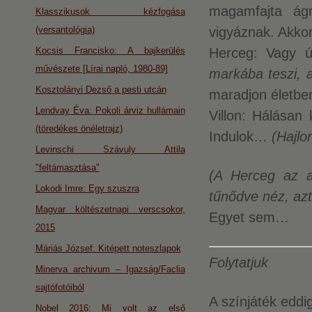
magamfajta ág
Klasszikusok kézfogása
(versantológia)
vigyáznak. Akk
Kocsis Francisko: A bajkerülés
Herceg: Vagy
művészete [Lírai napló, 1980-89]
markába teszi, a
Kosztolányi Dezső a pesti utcán
maradjon életben
Lendvay Éva: Pokoli árviz hullámain
Villon: Hálásan
(töredékes önéletrajz)
Indulok…
(Hajlo
Levinschi Szávuly Attila
"feltámasztása"
(A Herceg az ab
Lokodi Imre: Egy szuszra
tűnődve néz, az
Magyar költészetnapi verscsokor,
Egyet sem…
2015
Máriás József: Kitépett noteszlapok
Folytatjuk
Minerva archivum – Igazság/Faclia
sajtófotóiból
A színjáték eddigi
Nobel 2016: Mi volt az első