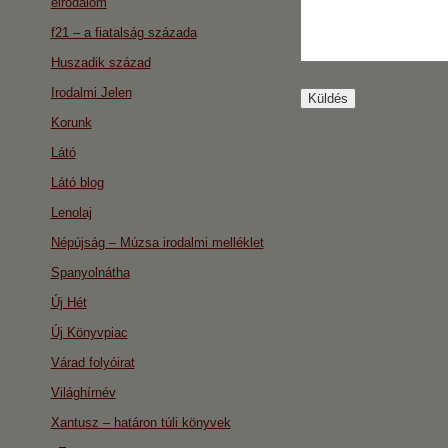
eirodalom
f21 – a fiatalság százada
Huszadik század
Irodalmi Jelen
Korunk
Látó
Látó blog
Lenolaj
Népújság – Múzsa irodalmi melléklet
Spanyolnátha
Új Hét
Új Könyvpiac
Várad folyóirat
Világhírnév
Xantusz – határon túli könyvek