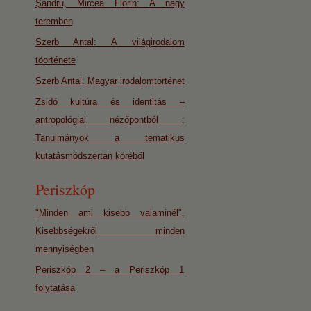
Şandru, Mircea Florin: A nagy
teremben
Szerb Antal: A világirodalom
töorténete
Szerb Antal: Magyar irodalomtörténet
Zsidó kultúra és identitás –
antropológiai nézőpontból :
Tanulmányok a tematikus
kutatásmódszertan köréből
Periszkóp
"Minden ami kisebb valaminél".
Kisebbségekről minden
mennyiségben
Periszkóp 2 – a Periszkóp 1
folytatása