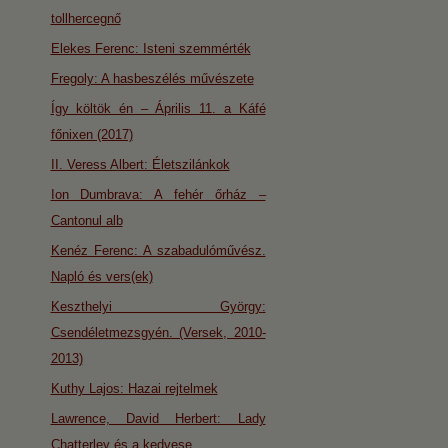
tollhercegnő
Elekes Ferenc: Isteni szemmérték
Fregoly: A hasbeszélés művészete
Így költök én – Április 11. a Káfé
főnixen (2017)
II. Veress Albert: Életszilánkok
Ion Dumbrava: A fehér őrház –
Cantonul alb
Kenéz Ferenc: A szabadulóművész.
Napló és vers(ek)
Keszthelyi György:
Csendéletmezsgyén. (Versek, 2010-
2013)
Kuthy Lajos: Hazai rejtelmek
Lawrence, David Herbert: Lady
Chatterley és a kedvese