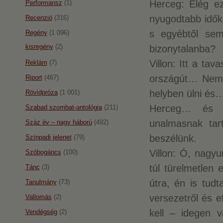
Herceg: Elég e
Performansz
(1)
nyugodtabb idők
Recenzió
(316)
s egyébtől sem
Regény
(1 096)
kisregény
(2)
bizonytalanba?
Villon: Itt a ta
Reklám
(7)
országút… Nem 
Riport
(467)
helyben ülni és
Rövidpróza
(1 001)
Herceg… és v
Szabad szombat-antológia
(211)
unalmasnak tart
Száz év – nagy háború
(492)
beszélünk.
Színpadi jelenet
(79)
Villon: Ó, nagy
Szóbogáncs
(100)
túl türelmetlen 
Tánc
(3)
útra, én is tud
Tanulmány
(73)
versezetről és e
Vallomás
(2)
kell – idegen 
Vendégség
(2)