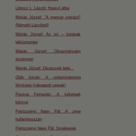
Lőrincz L. László: Huan-ti átka
Máriás József: "A magyar vigyázó"
(Németh Lászlóról)
Máriás József: Az iró – korának
lelkiismerete
Máriás József: Olvasmányaim
ösvényein
Máriás József: Olvassunk bele…
Oláh István: A virágmindenség
fényképe (válogatott versek)
Pessoa Fernando: A kétségek
könyve
Petrozsényi Nagy Pál: A zene
hullámhosszán
Petrozsényi Nagy Pál: Smekkerek