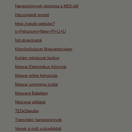
Hangoskönyvek lajstroma a MEK-ből
Házsongárdi temető
https://ujkafe.website/?
s=Petrozsnyi+Nagy+Pl+LI+LI
Ind olvasósarok
Képzőművészet Magyarországon
Kortárs művészeti lexikon
Magyar Elektronikus Könyvtár
Magyar online helyesírás
Magyar szinonima szótár
Magyarul Babelben
Népzenei példatár
TEDxDanubia
Transindex hangoskönyvek
Versek a múlt századokból