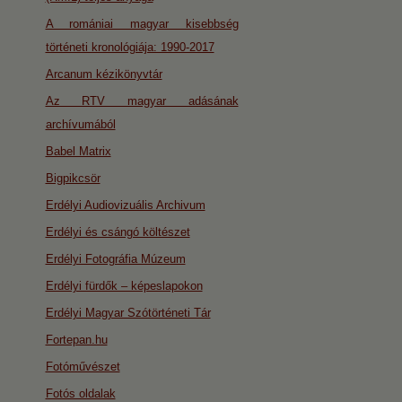
A romániai magyar kisebbség
történeti kronológiája: 1990-2017
Arcanum kézikönyvtár
Az RTV magyar adásának
archívumából
Babel Matrix
Bigpikcsör
Erdélyi Audiovizuális Archivum
Erdélyi és csángó költészet
Erdélyi Fotográfia Múzeum
Erdélyi fürdők – képeslapokon
Erdélyi Magyar Szótörténeti Tár
Fortepan.hu
Fotóművészet
Fotós oldalak