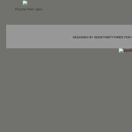
Pusztai Péter rajza
DESIGNED BY
NODETHIRTYTHREE
FOR