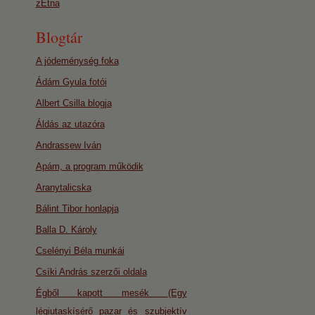
zEtna
Blogtár
A jódeménység foka
Ádám Gyula fotói
Albert Csilla blogja
Áldás az utazóra
Andrassew Iván
Apám, a program működik
Aranytalicska
Bálint Tibor honlapja
Balla D. Károly
Cselényi Béla munkái
Csíki András szerzői oldala
Égből kapott mesék (Egy
légiutaskísérő pazar és szubjektív