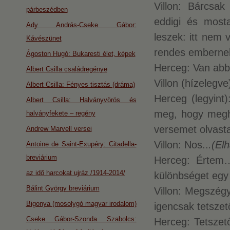
Villon: Bárcsa
párbeszédben
eddigi és mosta
Ady András-Cseke Gábor:
leszek: itt nem
Kávészünet
rendes embern
Ágoston Hugó: Bukaresti élet, képek
Herceg: Van abbó
Albert Csilla családregénye
Villon (hízeleg
Albert Csilla: Fényes tisztás (dráma)
Herceg (legyint
Albert Csilla: Halványvörös és
meg, hogy meghá
halványfekete – regény
versemet olvasta
Andrew Marvell versei
Villon: Nos..
.(Elh
Antoine de Saint-Exupéry: Citadella-
breviárium
Herceg: Értem
az idő harcokat ujráz /1914-2014/
különbséget egy
Bálint György breviárium
Villon: Megszégy
Bigonya (mosolygó magyar irodalom)
igencsak tetszető
Cseke Gábor-Szonda Szabolcs:
Herceg: Tetszet