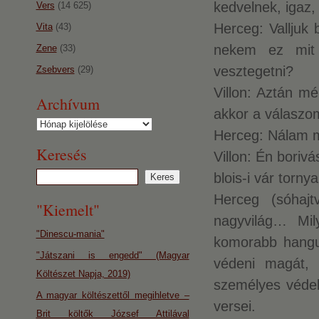
kedvelnek, igaz,
Vers
(14 625)
Herceg: Valljuk
Vita
(43)
nekem ez mit 
Zene
(33)
vesztegetni?
Zsebvers
(29)
Villon: Aztán m
Archívum
akkor a válaszo
Archívum
Herceg: Nálam mé
Keresés
Villon: Én boriv
blois-i vár tornyai
Herceg (sóhajt
"Kiemelt"
nagyvilág… Mi
"Dinescu-mania"
komorabb hangu
"Játszani is engedd" (Magyar
védeni magát, 
Költészet Napja, 2019)
személyes védel
A magyar költészettől megihletve –
versei.
Brit költők József Attilával