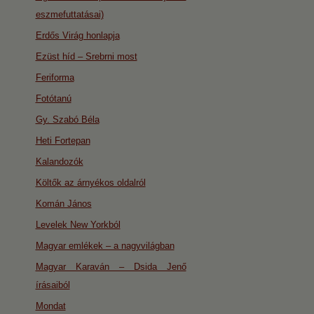
eszmefuttatásai)
Erdős Virág honlapja
Ezüst híd – Srebrni most
Feriforma
Fotótanú
Gy. Szabó Béla
Heti Fortepan
Kalandozók
Költők az árnyékos oldalról
Komán János
Levelek New Yorkból
Magyar emlékek – a nagyvilágban
Magyar Karaván – Dsida Jenő
írásaiból
Mondat