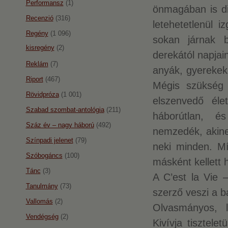
Performansz
(1)
önmagában is di
Recenzió
(316)
letehetetlenül 
Regény
(1 096)
sokan járnak b
kisregény
(2)
derekától napjai
Reklám
(7)
anyák, gyerekek,
Riport
(467)
Mégis szükség 
Rövidpróza
(1 001)
elszenvedő él
Szabad szombat-antológia
(211)
háborútlan, é
Száz év – nagy háború
(492)
nemzedék, akinek
Színpadi jelenet
(79)
neki minden. M
Szóbogáncs
(100)
másként kellett h
Tánc
(3)
A C’est la Vie 
Tanulmány
(73)
szerző veszi a b
Vallomás
(2)
Olvasmányos, l
Vendégség
(2)
Kivívja tisztel