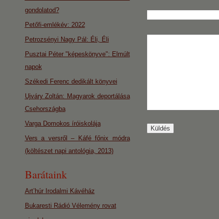
gondolatod?
Petőfi-emlékév: 2022
Petrozsényi Nagy Pál: Éli, Éli
Pusztai Péter "képeskönyve": Elmúlt
napok
Székedi Ferenc dedikált könyvei
Ujváry Zoltán: Magyarok deportálása
Csehországba
Varga Domokos íróiskolája
Vers a versről – Káfé főnix módra
(költészet napi antológia, 2013)
Barátaink
Art’húr Irodalmi Kávéház
Bukaresti Rádió Vélemény rovat