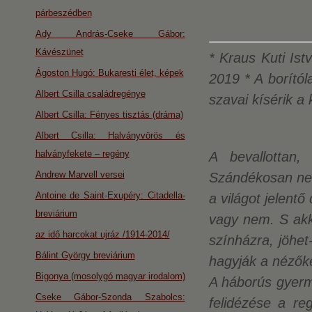
párbeszédben
Ady András-Cseke Gábor:
Kávészünet
* Kraus Kuti Ist
Ágoston Hugó: Bukaresti élet, képek
2019 * A borítól
Albert Csilla családregénye
szavai kísérik a 
Albert Csilla: Fényes tisztás (dráma)
Albert Csilla: Halványvörös és
halványfekete – regény
A bevallottan, 
Andrew Marvell versei
Szándékosan nem
Antoine de Saint-Exupéry: Citadella-
a világot jelentő
breviárium
vagy nem. S akk
az idő harcokat ujráz /1914-2014/
színházra, jöhet
Bálint György breviárium
hagyják a nézőket
Bigonya (mosolygó magyar irodalom)
A háborús gyerme
Cseke Gábor-Szonda Szabolcs:
felidézése a re