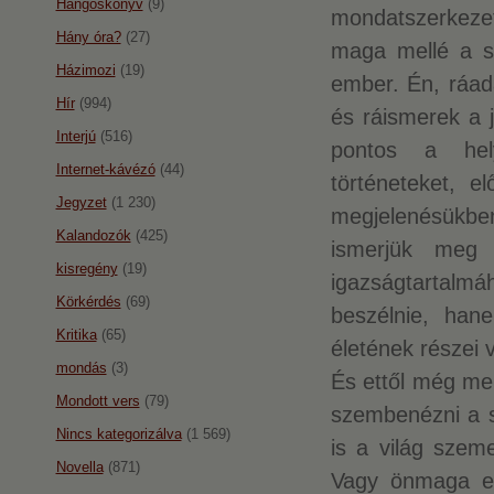
Hangoskönyv
(9)
mondatszerkezet
Hány óra?
(27)
maga mellé a sz
Házimozi
(19)
ember. Én, ráad
Hír
(994)
és ráismerek a j
Interjú
(516)
pontos a hely
Internet-kávézó
(44)
történeteket, e
Jegyzet
(1 230)
megjelenésükbe
Kalandozók
(425)
ismerjük meg 
kisregény
(19)
igazságtartalmá
Körkérdés
(69)
beszélnie, hane
Kritika
(65)
életének részei 
mondás
(3)
És ettől még me
Mondott vers
(79)
szembenézni a s
Nincs kategorizálva
(1 569)
is a világ szem
Novella
(871)
Vagy önmaga elő