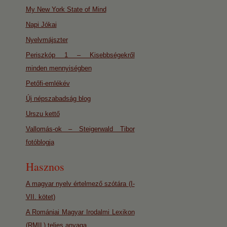
My New York State of Mind
Napi Jókai
Nyelvmájszter
Periszkóp 1 – Kisebbségekről
minden mennyiségben
Petőfi-emlékév
Új népszabadság blog
Urszu kettő
Vallomás-ok – Steigerwald Tibor
fotóblogja
Hasznos
A magyar nyelv értelmező szótára (I-
VII. kötet)
A Romániai Magyar Irodalmi Lexikon
(RMIL) teljes anyaga