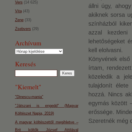
Vers
(14 625)
állni úgy, ahog
Vita
(43)
akiknek sorsa u
Zene
(33)
színházból kiker
Zsebvers
(29)
azzal kezdeni
lehetőségeket é
Archívum
kell elolvasni.
Archívum
Könyvének első 
Keresés
írtam, rendezet
közeledik a jel
tulajdonít élet
"Kiemelt"
hozzá. Nincs ak
"Dinescu-mania"
egymás között –
"Játszani is engedd" (Magyar
erőssége. Minden
Költészet Napja, 2019)
Szeretnék még ol
A magyar költészettől megihletve –
Brit költők József Attilával