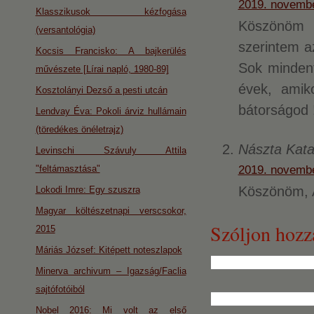
2019. novembe
Klasszikusok kézfogása
Köszönöm K
(versantológia)
szerintem a
Kocsis Francisko: A bajkerülés
Sok mindent
művészete [Lírai napló, 1980-89]
évek, amik
Kosztolányi Dezső a pesti utcán
bátorságod !
Lendvay Éva: Pokoli árviz hullámain
(töredékes önéletrajz)
Nászta Kata
Levinschi Szávuly Attila
2019. novembe
"feltámasztása"
Köszönöm, A
Lokodi Imre: Egy szuszra
Magyar költészetnapi verscsokor,
Szóljon hozz
2015
Máriás József: Kitépett noteszlapok
Minerva archivum – Igazság/Faclia
sajtófotóiból
Nobel 2016: Mi volt az első