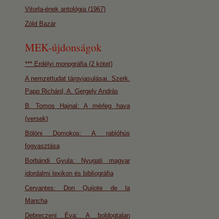
Vitorla-ének antológia (1967)
Zöld Bazár
MEK-újdonságok
*** Erdélyi monográfia (2 kötet)
A nemzettudat tárgyiasulásai. Szerk.
Papp Richárd, A. Gergely András
B. Tomos Hajnal: A mérleg hava
(versek)
Bölöni Domokos: A rablóhús
fogyasztása
Borbándi Gyula: Nyugati magyar
idordalmi lexikon és bibliográfia
Cervantes: Don Quijote de la
Mancha
Debreczeni Éva: A boldogtalan