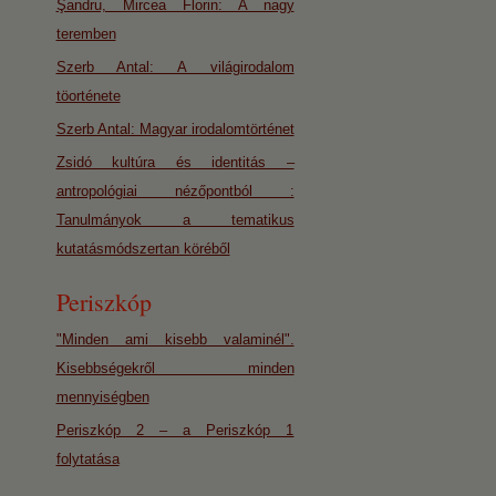
Şandru, Mircea Florin: A nagy
teremben
Szerb Antal: A világirodalom
töorténete
Szerb Antal: Magyar irodalomtörténet
Zsidó kultúra és identitás –
antropológiai nézőpontból :
Tanulmányok a tematikus
kutatásmódszertan köréből
Periszkóp
"Minden ami kisebb valaminél".
Kisebbségekről minden
mennyiségben
Periszkóp 2 – a Periszkóp 1
folytatása