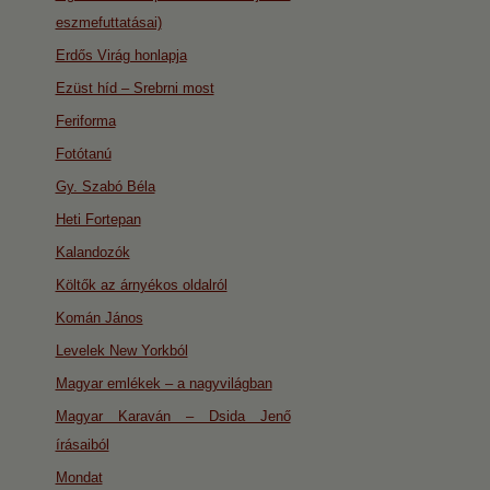
eszmefuttatásai)
Erdős Virág honlapja
Ezüst híd – Srebrni most
Feriforma
Fotótanú
Gy. Szabó Béla
Heti Fortepan
Kalandozók
Költők az árnyékos oldalról
Komán János
Levelek New Yorkból
Magyar emlékek – a nagyvilágban
Magyar Karaván – Dsida Jenő
írásaiból
Mondat