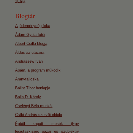
zEtna
Blogtár
A jódeménység foka
Ádám Gyula fotói
Albert Csilla blogja
Áldás az utazóra
Andrassew Iván
Apám, a program működik
Aranytalicska
Bálint Tibor honlapja
Balla D. Károly
Cselényi Béla munkái
Csíki András szerzői oldala
Égből kapott mesék (Egy
légiutaskísérő pazar és szubjektív