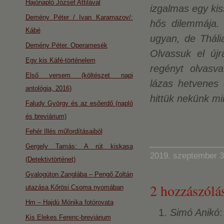
Hajónapló József Attilával
izgalmas egy kis
Demény Péter / Ivan Karamazov/:
hős dilemmája. 
Kábé
ugyan, de Tháli
Demény Péter. Operamesék
Olvassuk el újr
Egy kis Káfé-történelem
regényt olvasv
Első versem (költészet napi
lázas hetvenes
antológia, 2016)
hittük nekünk mi
Faludy György és az esőerdő (napló
és breviárium)
Fehér Illés műfordításaiból
Gergely Tamás: A rút kiskasa
2019. szeptember 3
(Detektivtörténet)
Gyalogúton Zanglába – Pengő Zoltán
2 hozzászólás
utazása Kőrösi Csoma nyomában
Hm – Hajdú Mónika fotórovata
Simó Anikó
:
Kis Elekes Ferenc-breviárium