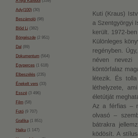
A régi Káféból
(339)
Ady(100)
(30)
Kuti (Kraus) Is
Beszámoló
(98)
a Szentgyörgyi 
Blőd Li
(382)
került. 1972-be
Böngészde
(2 951)
Különleges könyv
Dal
(89)
regényben. Úgy
Dokumentum
(564)
néven nevezi 
Egyperces
(1 618)
köntörfalaz magá
Elbeszélés
(235)
létezik.
És tolla
Énekelt vers
(33)
léthelyzete, a
Esszé
(3 496)
életútját meghat
Film
(58)
Az a férfias – 
Fotó
(9 707)
olvasó – szemb
Grafika
(1 851)
bátrakra jellem
Haiku
(1 147)
ködösít. A stíl