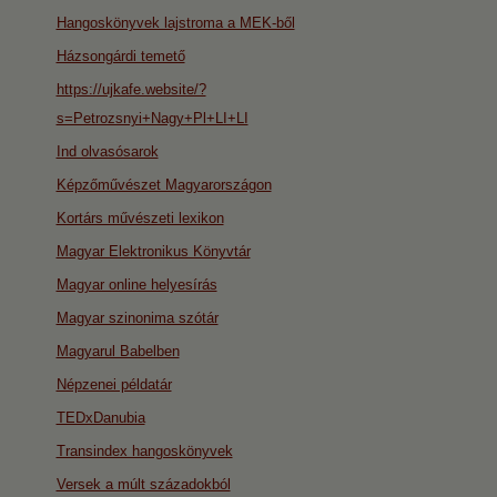
Hangoskönyvek lajstroma a MEK-ből
Házsongárdi temető
https://ujkafe.website/?
s=Petrozsnyi+Nagy+Pl+LI+LI
Ind olvasósarok
Képzőművészet Magyarországon
Kortárs művészeti lexikon
Magyar Elektronikus Könyvtár
Magyar online helyesírás
Magyar szinonima szótár
Magyarul Babelben
Népzenei példatár
TEDxDanubia
Transindex hangoskönyvek
Versek a múlt századokból