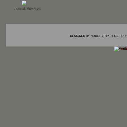
Pusztai Péter rajza
DESIGNED BY
NODETHIRTYTHREE
FOR