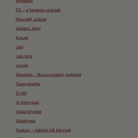
eirodalom
f21 – a fiatalság százada
Huszadik század
Irodalmi Jelen
Korunk
Látó
Látó blog
Lenolaj
Népújság – Múzsa irodalmi melléklet
Spanyolnátha
Új Hét
Új Könyvpiac
Várad folyóirat
Világhírnév
Xantusz – határon túli könyvek