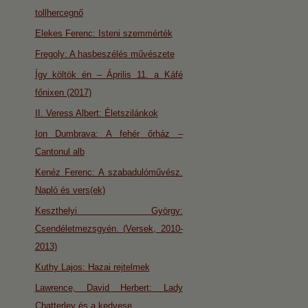
tollhercegnő
Elekes Ferenc: Isteni szemmérték
Fregoly: A hasbeszélés művészete
Így költök én – Április 11. a Káfé
főnixen (2017)
II. Veress Albert: Életszilánkok
Ion Dumbrava: A fehér őrház –
Cantonul alb
Kenéz Ferenc: A szabadulóművész.
Napló és vers(ek)
Keszthelyi György:
Csendéletmezsgyén. (Versek, 2010-
2013)
Kuthy Lajos: Hazai rejtelmek
Lawrence, David Herbert: Lady
Chatterley és a kedvese