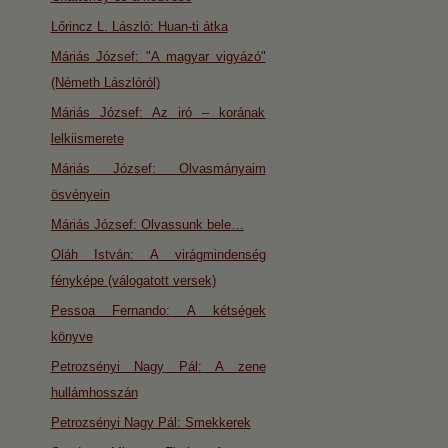
Lőrincz L. László: Huan-ti átka
Máriás József: "A magyar vigyázó"
(Németh Lászlóról)
Máriás József: Az iró – korának
lelkiismerete
Máriás József: Olvasmányaim
ösvényein
Máriás József: Olvassunk bele…
Oláh István: A virágmindenség
fényképe (válogatott versek)
Pessoa Fernando: A kétségek
könyve
Petrozsényi Nagy Pál: A zene
hullámhosszán
Petrozsényi Nagy Pál: Smekkerek