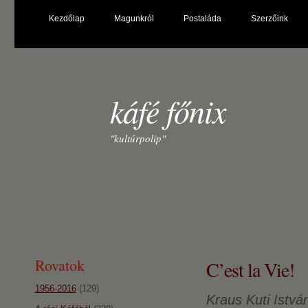
Kezdőlap
Magunkról
Postaláda
Szerzőink
káfé főnix
"kultúrpolip"
Rovatok
C’est la Vie!
1956-2016
(129)
Kraus Kuti Istvá