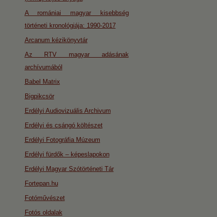
A romániai magyar kisebbség
történeti kronológiája: 1990-2017
Arcanum kézikönyvtár
Az RTV magyar adásának
archívumából
Babel Matrix
Bigpikcsör
Erdélyi Audiovizuális Archivum
Erdélyi és csángó költészet
Erdélyi Fotográfia Múzeum
Erdélyi fürdők – képeslapokon
Erdélyi Magyar Szótörténeti Tár
Fortepan.hu
Fotóművészet
Fotós oldalak