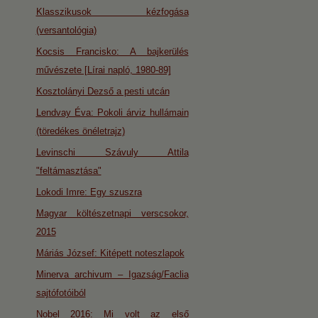
Klasszikusok kézfogása
(versantológia)
Kocsis Francisko: A bajkerülés
művészete [Lírai napló, 1980-89]
Kosztolányi Dezső a pesti utcán
Lendvay Éva: Pokoli árviz hullámain
(töredékes önéletrajz)
Levinschi Szávuly Attila
"feltámasztása"
Lokodi Imre: Egy szuszra
Magyar költészetnapi verscsokor,
2015
Máriás József: Kitépett noteszlapok
Minerva archivum – Igazság/Faclia
sajtófotóiból
Nobel 2016: Mi volt az első