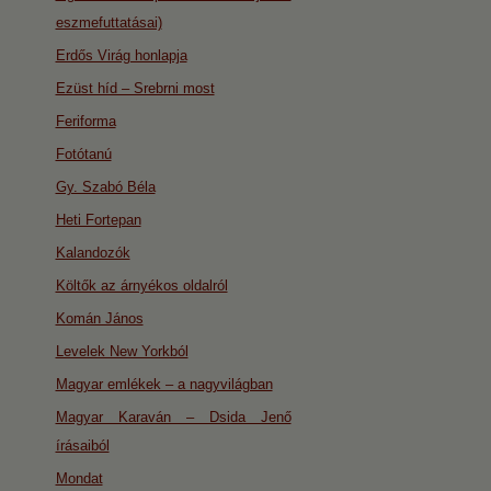
eszmefuttatásai)
Erdős Virág honlapja
Ezüst híd – Srebrni most
Feriforma
Fotótanú
Gy. Szabó Béla
Heti Fortepan
Kalandozók
Költők az árnyékos oldalról
Komán János
Levelek New Yorkból
Magyar emlékek – a nagyvilágban
Magyar Karaván – Dsida Jenő
írásaiból
Mondat