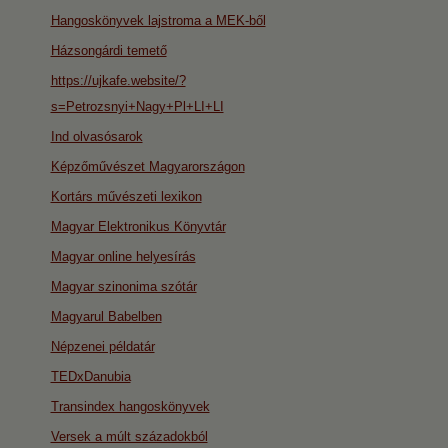
Hangoskönyvek lajstroma a MEK-ből
Házsongárdi temető
https://ujkafe.website/?
s=Petrozsnyi+Nagy+Pl+LI+LI
Ind olvasósarok
Képzőművészet Magyarországon
Kortárs művészeti lexikon
Magyar Elektronikus Könyvtár
Magyar online helyesírás
Magyar szinonima szótár
Magyarul Babelben
Népzenei példatár
TEDxDanubia
Transindex hangoskönyvek
Versek a múlt századokból