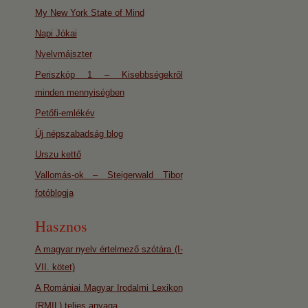
My New York State of Mind
Napi Jókai
Nyelvmájszter
Periszkóp 1 – Kisebbségekről
minden mennyiségben
Petőfi-emlékév
Új népszabadság blog
Urszu kettő
Vallomás-ok – Steigerwald Tibor
fotóblogja
Hasznos
A magyar nyelv értelmező szótára (I-
VII. kötet)
A Romániai Magyar Irodalmi Lexikon
(RMIL) teljes anyaga