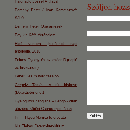
Hajónapló József Attilával
Szóljon hozz
Demény Péter / Ivan Karamazov/:
Kábé
Demény Péter. Operamesék
Egy kis Káfé-történelem
Első versem (költészet napi
antológia, 2016)
Faludy György és az esőerdő (napló
és breviárium)
Fehér Illés műfordításaiból
Gergely Tamás: A rút kiskasa
(Detektivtörténet)
Gyalogúton Zanglába – Pengő Zoltán
utazása Kőrösi Csoma nyomában
Hm – Hajdú Mónika fotórovata
Kis Elekes Ferenc-breviárium