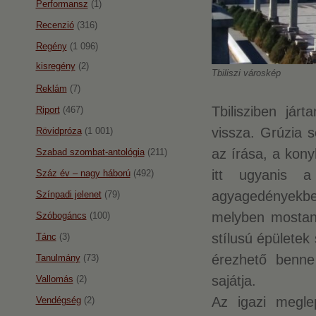
Performansz
(1)
Recenzió
(316)
Regény
(1 096)
kisregény
(2)
Tbiliszi városkép
Reklám
(7)
Tbilisziben já
Riport
(467)
vissza. Grúzia 
Rövidpróza
(1 001)
az írása, a kony
Szabad szombat-antológia
(211)
itt ugyanis 
Száz év – nagy háború
(492)
agyagedényekben 
Színpadi jelenet
(79)
melyben mostaná
Szóbogáncs
(100)
stílusú épületek
Tánc
(3)
érezhető benne
Tanulmány
(73)
sajátja.
Vallomás
(2)
Az igazi megl
Vendégség
(2)