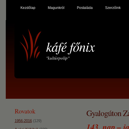
Kezdőlap
Magunkról
Postaláda
Szerzőink
káfé főnix
"kultúrpolip"
Rovatok
Gyalogúton Za
1956-2016
(129)
143. nap – j