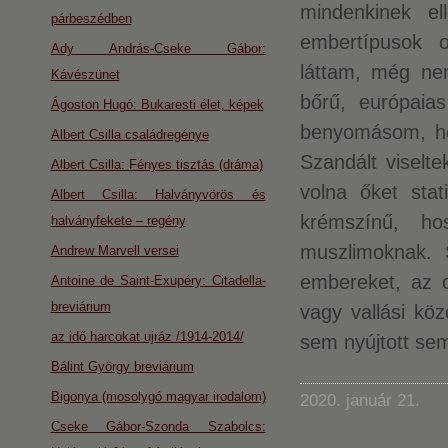
mindenkinek el
párbeszédben
embertípusok o
Ady András-Cseke Gábor:
láttam, még ne
Kávészünet
bőrű, európaias
Ágoston Hugó: Bukaresti élet, képek
benyomásom, hog
Albert Csilla családregénye
Szandált viselte
Albert Csilla: Fényes tisztás (dráma)
volna őket stat
Albert Csilla: Halványvörös és
krémszínű, ho
halványfekete – regény
muszlimoknak. 
Andrew Marvell versei
embereket, az 
Antoine de Saint-Exupéry: Citadella-
breviárium
vagy vallási kö
az idő harcokat ujráz /1914-2014/
sem nyújtott se
Bálint György breviárium
Bigonya (mosolygó magyar irodalom)
2020. január 21.
Cseke Gábor-Szonda Szabolcs: