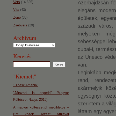
Azerbajdzsán főv
Vers
(14 625)
elegáns moderns
Vita
(43)
épületek, egyen
Zene
(33)
századi város, 
Zsebvers
(29)
melyeken még 
Archívum
sebességgel lehe
Archívum
dubai-i, termész
Keresés
az Unesco védel
van.
Leginkább mégis
"Kiemelt"
rend, rendezet
"Dinescu-mania"
akármelyik közé
"Játszani is engedd" (Magyar
egységnyi közte
Költészet Napja, 2019)
szerintem a vilá
A magyar költészettől megihletve –
láttam egy egyen
Brit költők József Attilával