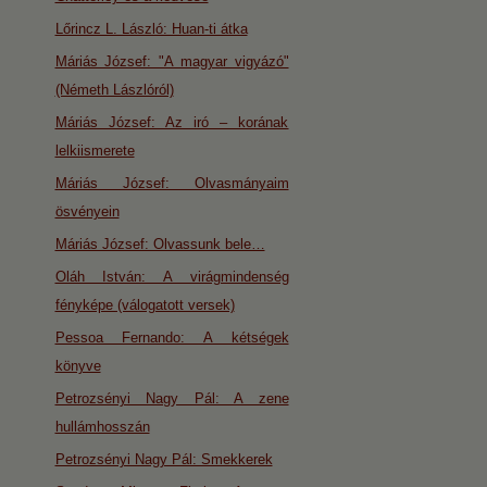
Lőrincz L. László: Huan-ti átka
Máriás József: "A magyar vigyázó"
(Németh Lászlóról)
Máriás József: Az iró – korának
lelkiismerete
Máriás József: Olvasmányaim
ösvényein
Máriás József: Olvassunk bele…
Oláh István: A virágmindenség
fényképe (válogatott versek)
Pessoa Fernando: A kétségek
könyve
Petrozsényi Nagy Pál: A zene
hullámhosszán
Petrozsényi Nagy Pál: Smekkerek