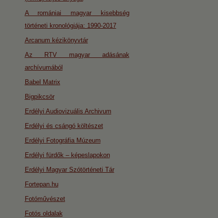
A romániai magyar kisebbség
történeti kronológiája: 1990-2017
Arcanum kézikönyvtár
Az RTV magyar adásának
archívumából
Babel Matrix
Bigpikcsör
Erdélyi Audiovizuális Archivum
Erdélyi és csángó költészet
Erdélyi Fotográfia Múzeum
Erdélyi fürdők – képeslapokon
Erdélyi Magyar Szótörténeti Tár
Fortepan.hu
Fotóművészet
Fotós oldalak