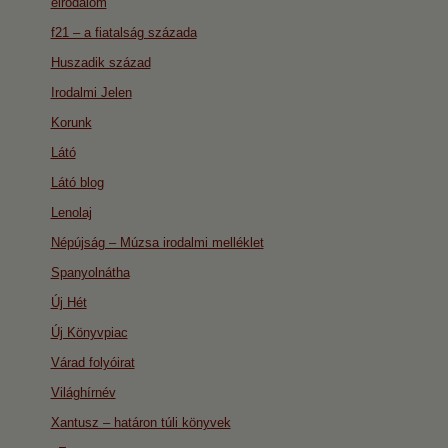
eirodalom
f21 – a fiatalság százada
Huszadik század
Irodalmi Jelen
Korunk
Látó
Látó blog
Lenolaj
Népújság – Múzsa irodalmi melléklet
Spanyolnátha
Új Hét
Új Könyvpiac
Várad folyóirat
Világhírnév
Xantusz – határon túli könyvek