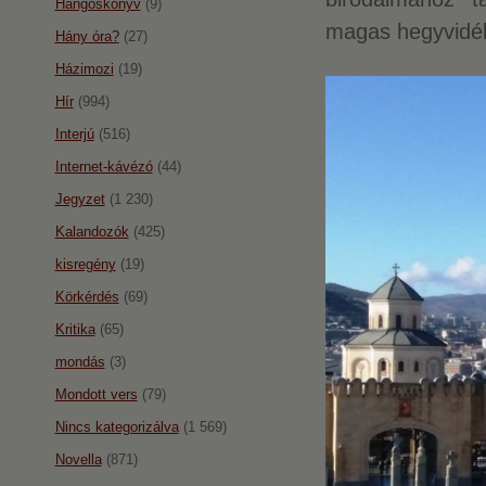
Hangoskönyv
(9)
magas hegyvidék 
Hány óra?
(27)
Házimozi
(19)
Hír
(994)
Interjú
(516)
Internet-kávézó
(44)
Jegyzet
(1 230)
Kalandozók
(425)
kisregény
(19)
Körkérdés
(69)
Kritika
(65)
mondás
(3)
Mondott vers
(79)
Nincs kategorizálva
(1 569)
Novella
(871)