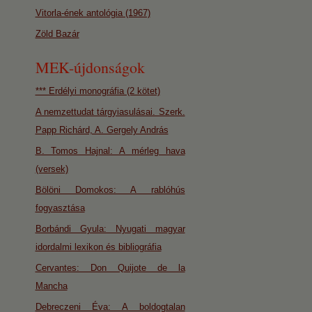
Vitorla-ének antológia (1967)
Zöld Bazár
MEK-újdonságok
*** Erdélyi monográfia (2 kötet)
A nemzettudat tárgyiasulásai. Szerk.
Papp Richárd, A. Gergely András
B. Tomos Hajnal: A mérleg hava
(versek)
Bölöni Domokos: A rablóhús
fogyasztása
Borbándi Gyula: Nyugati magyar
idordalmi lexikon és bibliográfia
Cervantes: Don Quijote de la
Mancha
Debreczeni Éva: A boldogtalan