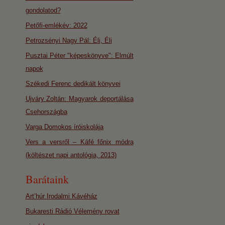
gondolatod?
Petőfi-emlékév: 2022
Petrozsényi Nagy Pál: Éli, Éli
Pusztai Péter "képeskönyve": Elmúlt
napok
Székedi Ferenc dedikált könyvei
Ujváry Zoltán: Magyarok deportálása
Csehországba
Varga Domokos íróiskolája
Vers a versről – Káfé főnix módra
(költészet napi antológia, 2013)
Barátaink
Art’húr Irodalmi Kávéház
Bukaresti Rádió Vélemény rovat