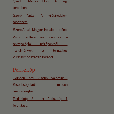
Şandru, Mircea Florin: A nagy
teremben
Szerb Antal: A világirodalom
töorténete
Szerb Antal: Magyar irodalomtörténet
Zsidó kultúra és identitás –
antropológiai nézőpontból :
Tanulmányok a tematikus
kutatásmódszertan köréből
Periszkóp
"Minden ami kisebb valaminél".
Kisebbségekről minden
mennyiségben
Periszkóp 2 – a Periszkóp 1
folytatása