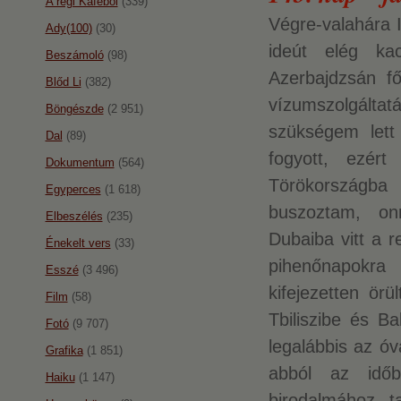
A régi Káféból
(339)
Végre-valahára 
Ady(100)
(30)
ideút elég kac
Beszámoló
(98)
Azerbajdzsán fő
Blőd Li
(382)
vízumszolgálta
Böngészde
(2 951)
szükségem lett
Dal
(89)
fogyott, ezér
Dokumentum
(564)
Törökországba 
Egyperces
(1 618)
buszoztam, o
Elbeszélés
(235)
Dubaiba vitt a r
Énekelt vers
(33)
pihenőnapokr
Esszé
(3 496)
kifejezetten örü
Film
(58)
Tbiliszibe és Ba
Fotó
(9 707)
legalábbis az óv
Grafika
(1 851)
abból az időb
Haiku
(1 147)
birodalmához t