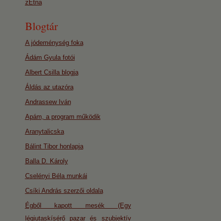
zEtna
Blogtár
A jódeménység foka
Ádám Gyula fotói
Albert Csilla blogja
Áldás az utazóra
Andrassew Iván
Apám, a program működik
Aranytalicska
Bálint Tibor honlapja
Balla D. Károly
Cselényi Béla munkái
Csíki András szerzői oldala
Égből kapott mesék (Egy
légiutaskísérő pazar és szubjektív