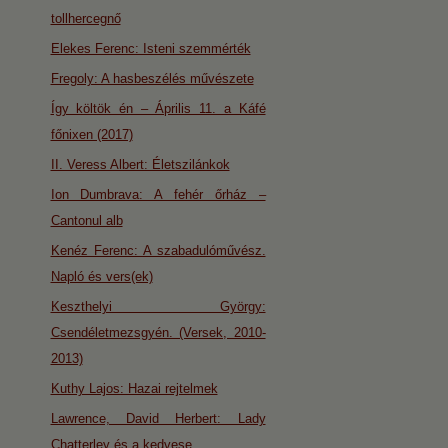
tollhercegnő
Elekes Ferenc: Isteni szemmérték
Fregoly: A hasbeszélés művészete
Így költök én – Április 11. a Káfé
főnixen (2017)
II. Veress Albert: Életszilánkok
Ion Dumbrava: A fehér őrház –
Cantonul alb
Kenéz Ferenc: A szabadulóművész.
Napló és vers(ek)
Keszthelyi György:
Csendéletmezsgyén. (Versek, 2010-
2013)
Kuthy Lajos: Hazai rejtelmek
Lawrence, David Herbert: Lady
Chatterley és a kedvese