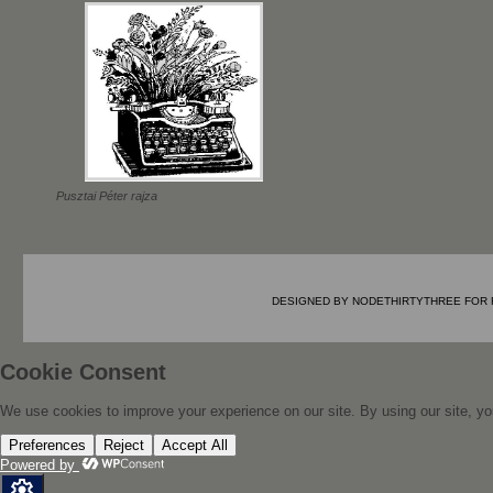
Pusztai Péter rajza
DESIGNED BY
NODETHIRTYTHREE
FOR