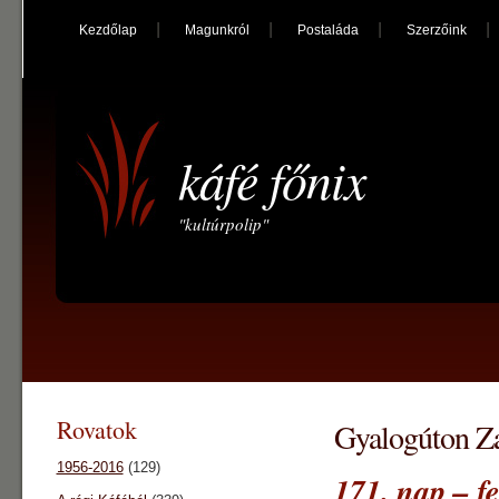
Kezdőlap
Magunkról
Postaláda
Szerzőink
káfé főnix
"kultúrpolip"
Rovatok
Gyalogúton Za
1956-2016
(129)
171. nap – f