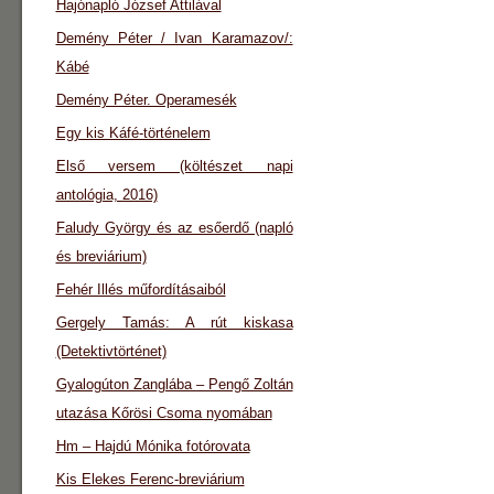
Hajónapló József Attilával
Demény Péter / Ivan Karamazov/:
Kábé
Demény Péter. Operamesék
Egy kis Káfé-történelem
Első versem (költészet napi
antológia, 2016)
Faludy György és az esőerdő (napló
és breviárium)
Fehér Illés műfordításaiból
Gergely Tamás: A rút kiskasa
(Detektivtörténet)
Gyalogúton Zanglába – Pengő Zoltán
utazása Kőrösi Csoma nyomában
Hm – Hajdú Mónika fotórovata
Kis Elekes Ferenc-breviárium