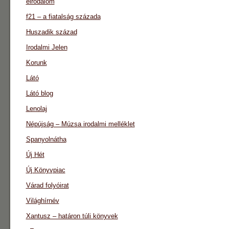
eirodalom
f21 – a fiatalság százada
Huszadik század
Irodalmi Jelen
Korunk
Látó
Látó blog
Lenolaj
Népújság – Múzsa irodalmi melléklet
Spanyolnátha
Új Hét
Új Könyvpiac
Várad folyóirat
Világhírnév
Xantusz – határon túli könyvek