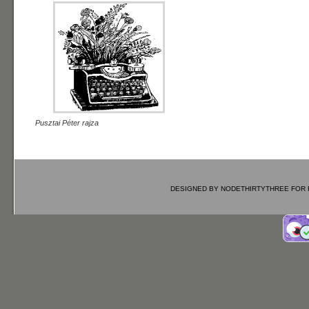
Pusztai Péter rajza
DESIGNED BY
NODETHIRTYTHREE
FOR