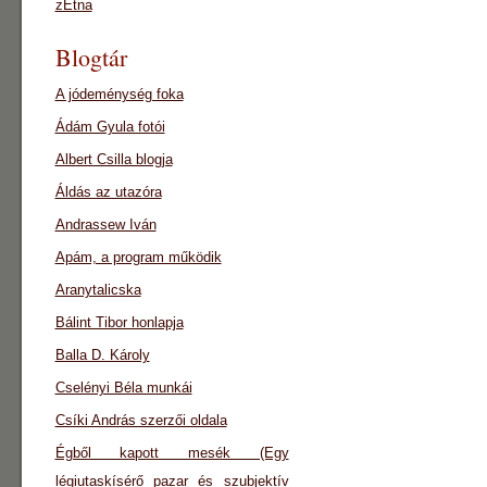
zEtna
Blogtár
A jódeménység foka
Ádám Gyula fotói
Albert Csilla blogja
Áldás az utazóra
Andrassew Iván
Apám, a program működik
Aranytalicska
Bálint Tibor honlapja
Balla D. Károly
Cselényi Béla munkái
Csíki András szerzői oldala
Égből kapott mesék (Egy
légiutaskísérő pazar és szubjektív