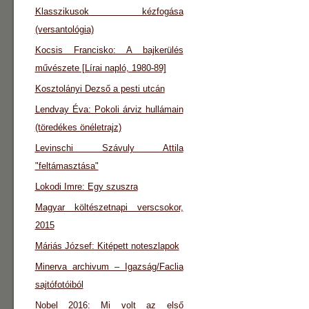
Klasszikusok kézfogása
(versantológia)
Kocsis Francisko: A bajkerülés
művészete [Lírai napló, 1980-89]
Kosztolányi Dezső a pesti utcán
Lendvay Éva: Pokoli árviz hullámain
(töredékes önéletrajz)
Levinschi Szávuly Attila
"feltámasztása"
Lokodi Imre: Egy szuszra
Magyar költészetnapi verscsokor,
2015
Máriás József: Kitépett noteszlapok
Minerva archivum – Igazság/Faclia
sajtófotóiból
Nobel 2016: Mi volt az első