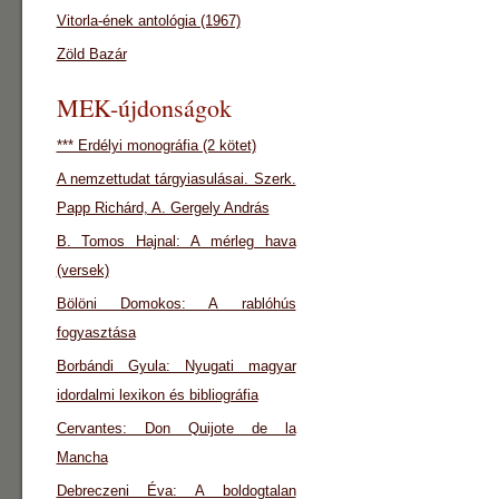
Vitorla-ének antológia (1967)
Zöld Bazár
MEK-újdonságok
*** Erdélyi monográfia (2 kötet)
A nemzettudat tárgyiasulásai. Szerk.
Papp Richárd, A. Gergely András
B. Tomos Hajnal: A mérleg hava
(versek)
Bölöni Domokos: A rablóhús
fogyasztása
Borbándi Gyula: Nyugati magyar
idordalmi lexikon és bibliográfia
Cervantes: Don Quijote de la
Mancha
Debreczeni Éva: A boldogtalan