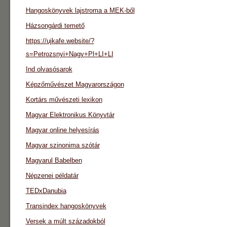
Hangoskönyvek lajstroma a MEK-ből
Házsongárdi temető
https://ujkafe.website/?
s=Petrozsnyi+Nagy+Pl+LI+LI
Ind olvasósarok
Képzőművészet Magyarországon
Kortárs művészeti lexikon
Magyar Elektronikus Könyvtár
Magyar online helyesírás
Magyar szinonima szótár
Magyarul Babelben
Népzenei példatár
TEDxDanubia
Transindex hangoskönyvek
Versek a múlt századokból