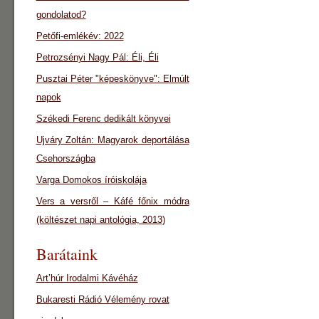
gondolatod?
Petőfi-emlékév: 2022
Petrozsényi Nagy Pál: Éli, Éli
Pusztai Péter "képeskönyve": Elmúlt
napok
Székedi Ferenc dedikált könyvei
Ujváry Zoltán: Magyarok deportálása
Csehországba
Varga Domokos íróiskolája
Vers a versről – Káfé főnix módra
(költészet napi antológia, 2013)
Barátaink
Art’húr Irodalmi Kávéház
Bukaresti Rádió Vélemény rovat