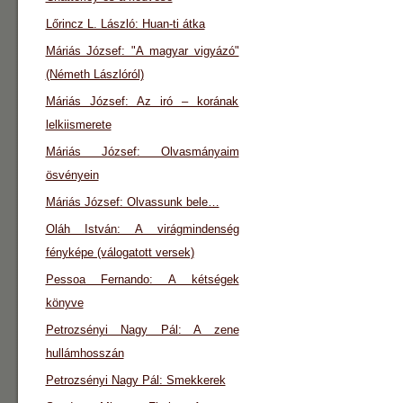
Lőrincz L. László: Huan-ti átka
Máriás József: "A magyar vigyázó"
(Németh Lászlóról)
Máriás József: Az iró – korának
lelkiismerete
Máriás József: Olvasmányaim
ösvényein
Máriás József: Olvassunk bele…
Oláh István: A virágmindenség
fényképe (válogatott versek)
Pessoa Fernando: A kétségek
könyve
Petrozsényi Nagy Pál: A zene
hullámhosszán
Petrozsényi Nagy Pál: Smekkerek