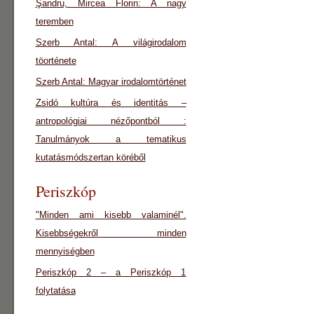
Şandru, Mircea Florin: A nagy
teremben
Szerb Antal: A világirodalom
töorténete
Szerb Antal: Magyar irodalomtörténet
Zsidó kultúra és identitás –
antropológiai nézőpontból :
Tanulmányok a tematikus
kutatásmódszertan köréből
Periszkóp
"Minden ami kisebb valaminél".
Kisebbségekről minden
mennyiségben
Periszkóp 2 – a Periszkóp 1
folytatása