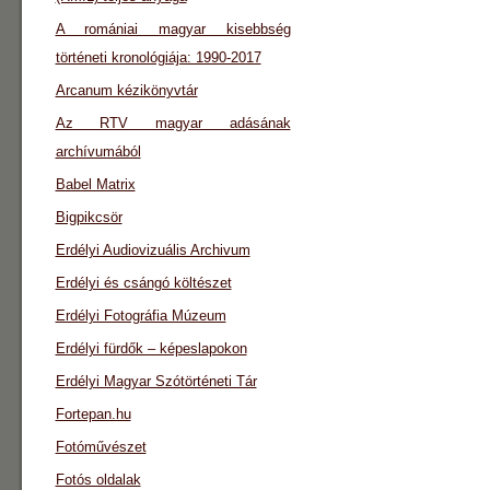
A romániai magyar kisebbség
történeti kronológiája: 1990-2017
Arcanum kézikönyvtár
Az RTV magyar adásának
archívumából
Babel Matrix
Bigpikcsör
Erdélyi Audiovizuális Archivum
Erdélyi és csángó költészet
Erdélyi Fotográfia Múzeum
Erdélyi fürdők – képeslapokon
Erdélyi Magyar Szótörténeti Tár
Fortepan.hu
Fotóművészet
Fotós oldalak