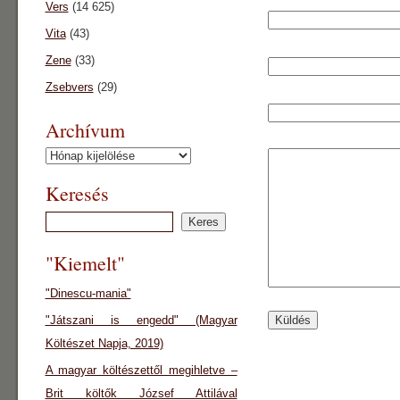
Vers
(14 625)
Vita
(43)
Zene
(33)
Zsebvers
(29)
Archívum
Archívum
Keresés
"Kiemelt"
"Dinescu-mania"
"Játszani is engedd" (Magyar
Költészet Napja, 2019)
A magyar költészettől megihletve –
Brit költők József Attilával