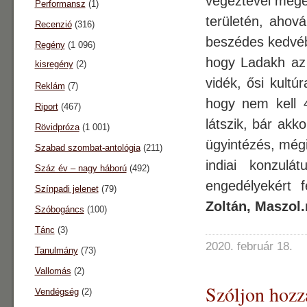
végeztével mege
Performansz
(1)
területén, ahová
Recenzió
(316)
beszédes kedvéb
Regény
(1 096)
hogy Ladakh az 
kisregény
(2)
vidék, ősi kultú
Reklám
(7)
hogy nem kell 
Riport
(467)
látszik, bár ak
Rövidpróza
(1 001)
ügyintézés, mé
Szabad szombat-antológia
(211)
indiai konzul
Száz év – nagy háború
(492)
engedélyekért 
Színpadi jelenet
(79)
Zoltán, Maszol.
Szóbogáncs
(100)
Tánc
(3)
2020. február 18.
Tanulmány
(73)
Vallomás
(2)
Szóljon hozz
Vendégség
(2)