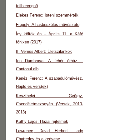
tollhercegnő
Elekes Ferenc: Isteni szemmérték
Fregoly: A hasbeszélés művészete
Így költök én – Április 11. a Káfé
főnixen (2017)
II. Veress Albert: Életszilánkok
Ion Dumbrava: A fehér őrház –
Cantonul alb
Kenéz Ferenc: A szabadulóművész.
Napló és vers(ek)
Keszthelyi György:
Csendéletmezsgyén. (Versek, 2010-
2013)
Kuthy Lajos: Hazai rejtelmek
Lawrence, David Herbert: Lady
Chatterley és a kedvese