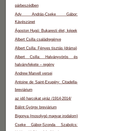
párbeszédben
Ady András-Cseke Gábor:
Kávészünet
Ágoston Hugó: Bukaresti élet, képek
Albert Csilla családregénye
Albert Csilla: Fényes tisztás (dráma)
Albert Csilla: Halványvörös és
halványfekete – regény
Andrew Marvell versei
Antoine de Saint-Exupéry: Citadella-
breviárium
az idő harcokat ujráz /1914-2014/
Bálint György breviárium
Bigonya (mosolygó magyar irodalom)
Cseke Gábor-Szonda Szabolcs: