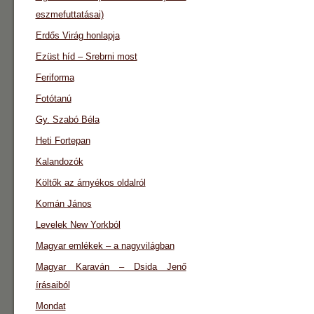
eszmefuttatásai)
Erdős Virág honlapja
Ezüst híd – Srebrni most
Feriforma
Fotótanú
Gy. Szabó Béla
Heti Fortepan
Kalandozók
Költők az árnyékos oldalról
Komán János
Levelek New Yorkból
Magyar emlékek – a nagyvilágban
Magyar Karaván – Dsida Jenő
írásaiból
Mondat