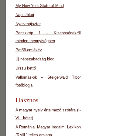
My New York State of Mind
Napi Jókai
Nyelvmájszter
Periszkóp 1 – Kisebbségekről
minden mennyiségben
Petőfi-emlékév
Új népszabadság blog
Urszu kettő
Vallomás-ok – Steigerwald Tibor
fotóblogja
Hasznos
A magyar nyelv értelmező szótára (I-
VII. kötet)
A Romániai Magyar Irodalmi Lexikon
(RMIL) teljes anyaga