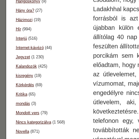
Hangoskönyv
(9)
Ladakhhal kapcs
Hány óra?
(27)
forrásból is az
Házimozi
(19)
újabban külön 
Hír
(994)
állítólag 40 nap
Interjú
(516)
feszülten állíto
Internet-kávézó
(44)
porcikám sem kí
Jegyzet
(1 230)
előadtam, hogy m
Kalandozók
(425)
az útlevelemet,
kisregény
(19)
vízumomat, majd
Körkérdés
(69)
engedélyre ninc
Kritika
(65)
útlevelem, aki
mondás
(3)
következtetésr
Mondott vers
(79)
telefonon egy,
Nincs kategorizálva
(1 568)
továbbították 
Novella
(871)