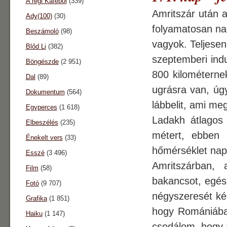
A régi Káféból
(339)
Amritszár után 
Ady(100)
(30)
folyamatosan na
Beszámoló
(98)
vagyok. Teljese
Blőd Li
(382)
szeptemberi indu
Böngészde
(2 951)
800 kilométerne
Dal
(89)
ugrásra van, úgy
Dokumentum
(564)
lábbelit, ami meg
Egyperces
(1 618)
Ladakh átlagos
Elbeszélés
(235)
métert, ebben
Énekelt vers
(33)
hőmérséklet nap
Esszé
(3 496)
Amritszárban, 
Film
(58)
bakancsot, egész
Fotó
(9 707)
négyszeresét kér
Grafika
(1 851)
hogy Romániában
Haiku
(1 147)
csodálom, hogy I