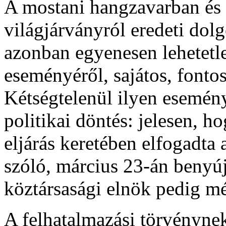
A mostani hangzavarban és
világjárványról eredeti dol
azonban egyenesen lehetetl
eseményéről, sajátos, fontos
Kétségtelenül ilyen esemén
politikai döntés: jelesen, 
eljárás keretében elfogadta 
szóló, március 23-án benyújt
köztársasági elnök pedig mé
A felhatalmazási törvénynek