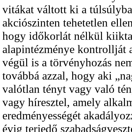
vitákat váltott ki a túlsúly
akciószinten tehetetlen elle
hogy időkorlát nélkül kiikt
alapintézménye kontrollját 
végül is a törvényhozás nem
továbbá azzal, hogy aki „na
valótlan tényt vagy való tén
vagy híresztel, amely alkal
eredményességét akadályozz
évig terjedő szabadságveszt