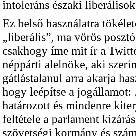
intoleráns északi liberálisok
Ez belső használatra tökéle
„liberális”, ma vörös poszt
csakhogy íme mit ír a Twitt
néppárti alelnöke, aki szeri
gátlástalanul arra akarja ha
hogy leépítse a jogállamot:
határozott és mindenre kit
feltétele a parlament kizárás
szövetségi kormány és szá