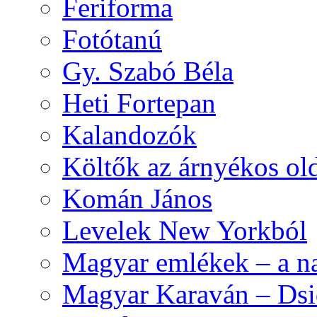
Feriforma
Fotótanú
Gy. Szabó Béla
Heti Fortepan
Kalandozók
Költők az árnyékos old
Komán János
Levelek New Yorkból
Magyar emlékek – a n
Magyar Karaván – Dsid