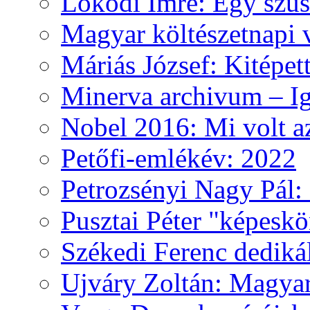
Lokodi Imre: Egy szus
Magyar költészetnapi 
Máriás József: Kitépet
Minerva archivum – Iga
Nobel 2016: Mi volt a
Petőfi-emlékév: 2022
Petrozsényi Nagy Pál: 
Pusztai Péter "képesk
Székedi Ferenc dediká
Ujváry Zoltán: Magyar