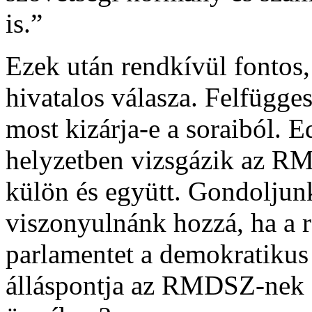
is.”
Ezek után rendkívül fontos
hivatalos válasza. Felfügges
most kizárja-e a soraiból. E
helyzetben vizsgázik az RM
külön és együtt. Gondoljunk
viszonyulnánk hozzá, ha a 
parlamentet a demokratikus
álláspontja az RMDSZ-nek a