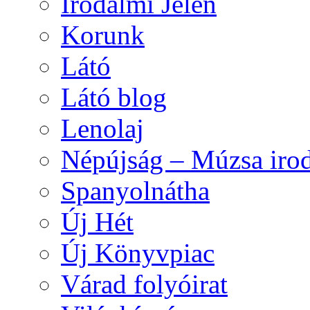
Irodalmi Jelen
Korunk
Látó
Látó blog
Lenolaj
Népújság – Múzsa irod
Spanyolnátha
Új Hét
Új Könyvpiac
Várad folyóirat