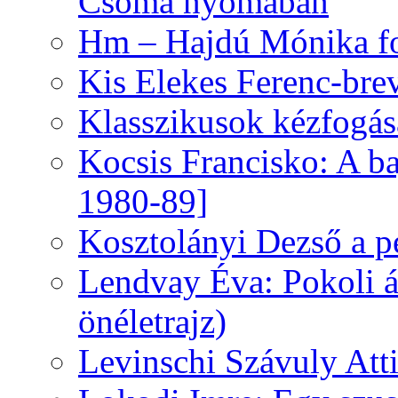
Csoma nyomában
Hm – Hajdú Mónika fo
Kis Elekes Ferenc-bre
Klasszikusok kézfogás
Kocsis Francisko: A ba
1980-89]
Kosztolányi Dezső a pe
Lendvay Éva: Pokoli á
önéletrajz)
Levinschi Szávuly Atti