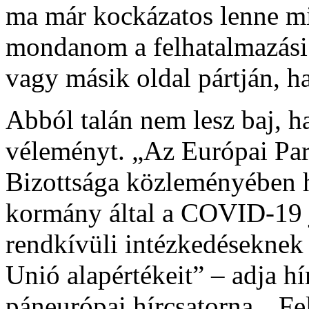
ma már kockázatos lenne mi
mondanom a felhatalmazási 
vagy másik oldal pártján, ha
Abból talán nem lesz baj, h
véleményt. „Az Európai Par
Bizottsága közleményében 
kormány által a COVID-19 j
rendkívüli intézkedéseknek t
Unió alapértékeit” – adja h
páneurópai hírcsatorna. „Fe