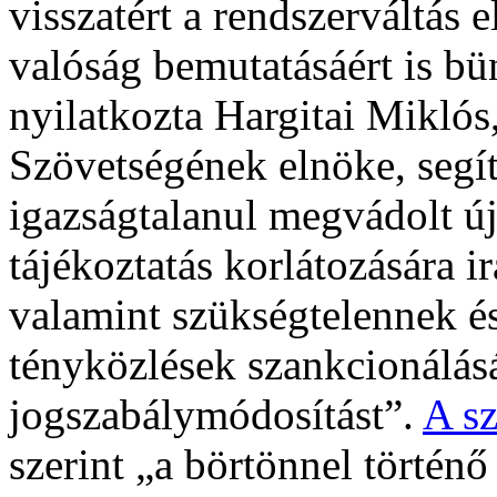
visszatért a rendszerváltás 
valóság bemutatásáért is bün
nyilatkozta Hargitai Mikló
Szövetségének elnöke, segít
igazságtalanul megvádolt 
tájékoztatás korlátozására i
valamint szükségtelennek és
tényközlések szankcionálásá
jogszabálymódosítást”.
A s
szerint „a börtönnel történő