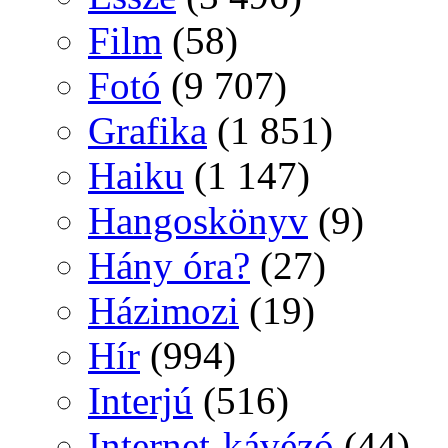
Film
(58)
Fotó
(9 707)
Grafika
(1 851)
Haiku
(1 147)
Hangoskönyv
(9)
Hány óra?
(27)
Házimozi
(19)
Hír
(994)
Interjú
(516)
Internet-kávézó
(44)