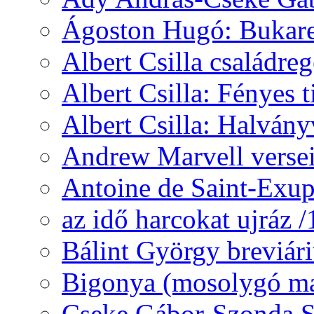
Ágoston Hugó: Bukares
Albert Csilla családre
Albert Csilla: Fényes t
Albert Csilla: Halvány
Andrew Marvell verse
Antoine de Saint-Exup
az idő harcokat ujráz 
Bálint György breviár
Bigonya (mosolygó ma
Cseke Gábor-Szonda S