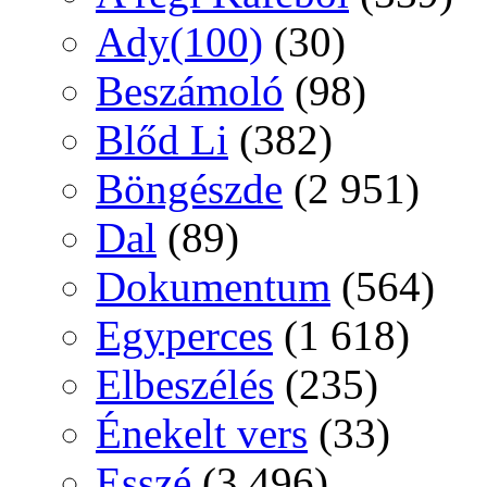
Ady(100)
(30)
Beszámoló
(98)
Blőd Li
(382)
Böngészde
(2 951)
Dal
(89)
Dokumentum
(564)
Egyperces
(1 618)
Elbeszélés
(235)
Énekelt vers
(33)
Esszé
(3 496)