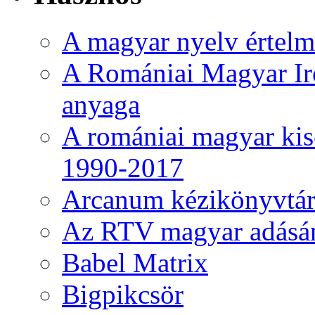
A magyar nyelv értelme
A Romániai Magyar Ir
anyaga
A romániai magyar kise
1990-2017
Arcanum kézikönyvtá
Az RTV magyar adásá
Babel Matrix
Bigpikcsör