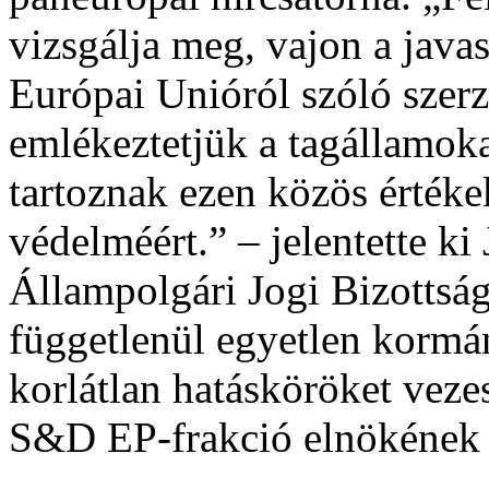
vizsgálja meg, vajon a java
Európai Unióról szóló szerz
emlékeztetjük a tagállamoka
tartoznak ezen közös értékek
védelméért.” – jelentette k
Állampolgári Jogi Bizottsá
függetlenül egyetlen korm
korlátlan hatásköröket vezes
S&D EP-frakció elnökének á