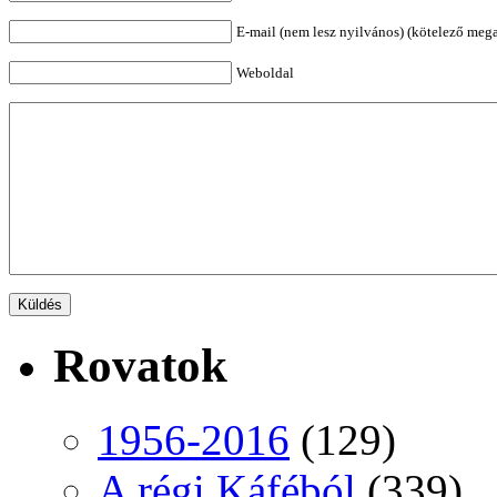
E-mail (nem lesz nyilvános) (kötelező meg
Weboldal
Rovatok
1956-2016
(129)
A régi Káféból
(339)