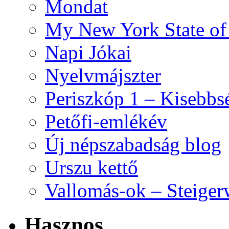
Mondat
My New York State o
Napi Jókai
Nyelvmájszter
Periszkóp 1 – Kisebb
Petőfi-emlékév
Új népszabadság blog
Urszu kettő
Vallomás-ok – Steiger
Hasznos