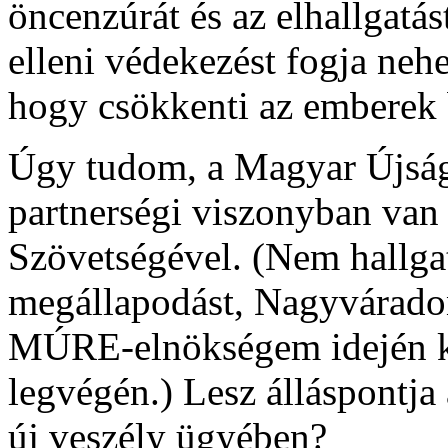
öncenzúrát és az elhallgatás
elleni védekezést fogja neh
hogy csökkenti az emberek 
Úgy tudom, a Magyar Újság
partnerségi viszonyban van
Szövetségével. (Nem hallga
megállapodást, Nagyvárado
MÚRE-elnökségem idején kö
legvégén.) Lesz álláspontj
új veszély ügyében?