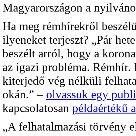
Magyarországon a nyilváno
Ha meg rémhírekről beszélün
ilyeneket terjeszt? „Pár he
beszélt arról, hogy a koron
az igazi probléma. Rémhír.
kiterjedő vég nélküli felhat
okán.” –
olvassuk egy publi
kapcsolatosan
példaértékű 
„A felhatalmazási törvény 