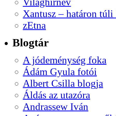
Világhírnév
Xantusz – határon túl
zEtna
Blogtár
A jódeménység foka
Ádám Gyula fotói
Albert Csilla blogja
Áldás az utazóra
Andrassew Iván