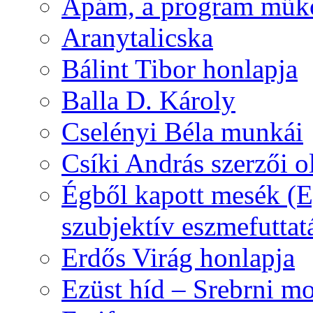
Apám, a program műk
Aranytalicska
Bálint Tibor honlapja
Balla D. Károly
Cselényi Béla munkái
Csíki András szerzői o
Égből kapott mesék (Eg
szubjektív eszmefuttat
Erdős Virág honlapja
Ezüst híd – Srebrni mo