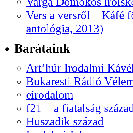
Varga Domokos íróisk
Vers a versről – Káfé 
antológia, 2013)
Barátaink
Art’húr Irodalmi Kávé
Bukaresti Rádió Vélem
eirodalom
f21 – a fiatalság száza
Huszadik század