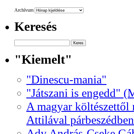
Archívum
Keresés
"Kiemelt"
"Dinescu-mania"
"Játszani is engedd" (
A magyar költészettől 
Attilával párbeszédben
Ady András-Cseke Gáb