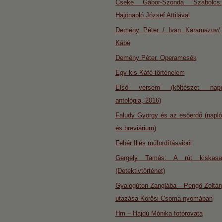
Cseke Gábor-Szonda Szabolcs:
Hajónapló József Attilával
Demény Péter / Ivan Karamazov/:
Kábé
Demény Péter. Operamesék
Egy kis Káfé-történelem
Első versem (költészet napi
antológia, 2016)
Faludy György és az esőerdő (napló
és breviárium)
Fehér Illés műfordításaiból
Gergely Tamás: A rút kiskasa
(Detektivtörténet)
Gyalogúton Zanglába – Pengő Zoltán
utazása Kőrösi Csoma nyomában
Hm – Hajdú Mónika fotórovata