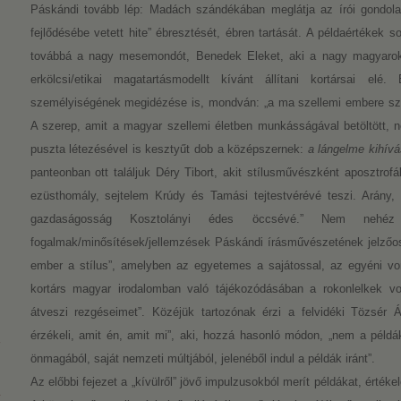
Páskándi tovább lép: Madách szándékában meglátja az írói gondolat
fejlődésébe vetett hite” ébresztését, ébren tartását. A példaértékek s
továbbá a nagy mesemondót, Benedek Eleket, aki a nagy magyarok
erkölcsi/etikai magatartásmodellt kívánt állítani kortársai el
személyiségének megidézése is, mondván: „a ma szellemi embere szá
A szerep, amit a magyar szellemi életben munkásságával betöltött,
puszta létezésével is kesztyűt dob a középszernek:
a lángelme kihívá
panteonban ott találjuk Déry Tibort, akit stílusművészként aposztrofá
ezüsthomály, sejtelem Krúdy és Tamási tejtestvérévé teszi. Arány, 
gazdaságosság Kosztolányi édes öccsévé.” Nem nehéz
fogalmak/minősítések/jellemzések Páskándi írásművészetének jelzőosz
ember a stílus”, amelyben az egyetemes a sajátossal, az egyéni vo
kortárs magyar irodalomban való tájékozódásában a rokonlelkek v
átveszi rezgéseimet”. Közéjük tartozónak érzi a felvidéki Tözsér Á
érzékeli, amit én, amit mi”, aki, hozzá hasonló módon, „nem a péld
önmagából, saját nemzeti múltjából, jelenéből indul a példák iránt”.
Az előbbi fejezet a „kívülről” jövő impulzusokból merít példákat, értéke