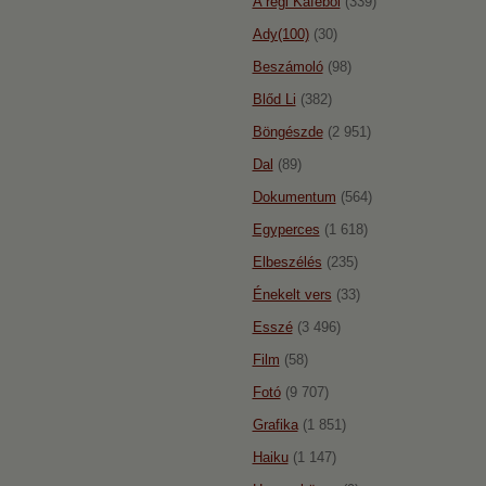
A régi Káféból
(339)
Ady(100)
(30)
Beszámoló
(98)
Blőd Li
(382)
Böngészde
(2 951)
Dal
(89)
Dokumentum
(564)
Egyperces
(1 618)
Elbeszélés
(235)
Énekelt vers
(33)
Esszé
(3 496)
Film
(58)
Fotó
(9 707)
Grafika
(1 851)
Haiku
(1 147)