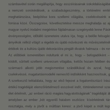
számbavétel során megállapítja, hogy esszéírásainak sokoldalúságában 
a nemzeti sorskérdések, a szabadságeszmény, a történelmi emlé
meghatározása, beépítése kora szellemi világába, cselekvéseink er
forrásai közé. Összegzése, következtetése messze meghaladja az ajá
magyar nyelvű irodalmi megértése fájdalmasan szegényebb lenne Páská
érvényességére, időtálló üzeneteire utalva írja, hogy a belőle felsug
árnyékok nélkül világít a régebbi és újabb művészeti és művészetelmélet
értékek és a kultúra újabb dekorációira pingált divatok halmaza – és ro
Az előbbiek ismeretében indultunk el mi is, hogy – befogadóként –
kódolt, sűrített szellemi univerzum világába, kettős hozam hitében 
származó alkotó jobb megismerése szándékával és azzal, hog
cselekvéssé, magatartásmodellé nemesítő indítékként hasznosítsuk,
A szerkesztő telitalálata, hogy az első fejezet a fogalomtisztázó ír
értékű tragédiáját elemző/értelmező esszével indít, történelemmel sz
élet értelmét, „az emberi ráció magára hagyatottságának” tragédiáját áll
amelyben az ember „két egyenlő hatalom eszköze: kísérletének tárg
nosztalgia, mely a jövőt a múltban keresi: a jövő képét a múlt legs