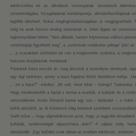
erkölcs/etika és az alkotások viszonyának összetevői labirintus
ismeretvilágába. Vizsgálatának kiindulópontja, alkotásfilozófiájának or
legfőbb idézhető, fizikai megfoghatatlanságában is megjegyezhető. F
még ha ezek hosszú évekig tartanának is. Isten éppen az univerzum
legkönnyebben tetten.” Nem állandó, hanem folytonosan változó jelensé
vetésforgója figyelhető meg”, a „szóművek műalkotás–jellege” jelzi az i
„…a szavakban sűrítetten ott van a megismerés szokása, a megisme
hasznos észjárásnak mondanak.”
Páskándi Géza esszéit át– meg átszövik a személyes élmények, tapas
egy régi tankönyv, amely a haza fogalma fölötti tűnődésre indítja. „H
„…mi a haza?” –kérdezi. „Mi volt, mivé lehet – holnap? Tudomány, 
Hogy mindenekelőtt a hazát s benne a munkát, a kultúrát és a civiliz
nemzedéknek. Aztán fölmerül benne egy szó – bűntudat –, s máris m
költői attitűdről, az őt körülvevő világ bűneivel szembeni viszonyulá
Swift műve –, hogy elgondolkozzon azon, hogy „a nagyobb társadalmi 
kultúrák, szellemiségek elpusztítása árán?” A válasz mély humánu
tanúskodik: „Egy fejlődés csak abban az esetben erkölcsös, emberies, 