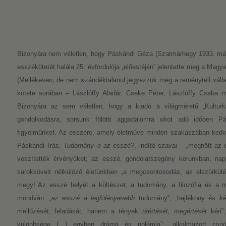
Bizonyára nem véletlen, hogy Páskándi Géza (Szatmárhegy 1933. máj
esszékötetét halála 25. évfordulója „előestéjén” jelentette meg a Magya
(Mellékesen, de nem szándéktalanul jegyezzük meg a reményteli váll
kötete sorában – Lászlóffy Aladár, Cseke Péter, Lászlóffy Csaba me
Bizonyára az sem véletlen, hogy a kiadó a világméretű „Kultur
gondolkodásra, sorsunk fölötti aggodalomra okot adó időben Pá
figyelmünket. Az esszére, amely életműve minden szakaszában kedve
Páskándi–írás,
Tudomány–e az esszé?
, indító szavai – „megnőtt az
veszítették érvényüket; az esszé, gondolatszegény korunkban, napja
sarokköveit nélkülöző életünkben „a megcsontosodás, az elszürkülés 
megy! Az esszé helyét a költészet, a tudomány, a filozófia és a mű
mondván:
„az esszé a legfölényesebb
tudomány”, „hajlékony és
ké
mellőzését, feladását, hanem a tények
ráértését, megértését
kéri”
különbsége (…) egyben dráma és polémia”; „alkalmazott csodá