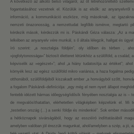
A következő az alkotó belső világáról, az őt létrehozó/éltető szellemi 
fogantatásához vezetnek el. Közülük is az elsők: az anyanyelvről
információ, a kommunikáció eszköze, míg másoknak, az igazaknak
nemzeti önazonosság, a nemzettudat legfőbb ismérve, megtartó pil
kérdezik mások, kérdezzük mi is. Páskándi Géza válasza: „Az a mag
lelkében az anyanyelv vére munkál, s ő általa lélegzik, hallgat és ügyel 
író szerint: „a nosztalgia földjén”, oly időben és térben , ah
»jogfolytonossága«” biztosít életteret létünkhöz a szülőföld, a család,
képviselik az »egészet«”; ahol „a hiány tudatosítja az értéket”; ahol
környék lesz az egész szülőföld mikro variánsa, a haza fogalma pedig 
otthonából, szülőföldjéből kiszakadt ember „a honvágyból szőtt, honvá
a fogalom Páskándi–definíciója: „egy még el nem nyert állapot meghód
fentebb idézett hármas időegység/idősík fényében nosztalgia az is – t
de megvalósíthatatlan, elérhetetlen világképben képzelünk el. Mi t
„testetlen ország (…) a senki földje és mindenkié”. Sok ember másod
a hétköznapok sivárságából, hogy az esszéíró indíttatásából magu
amelyben valóban jól érezzük magunkat, ahol/amelyben a szép, a jó, az 
felé vezető utat. A Dsida Jenő költői világát – melynek elismerteté