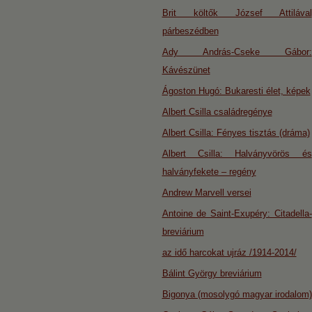
Brit költők József Attilával
párbeszédben
Ady András-Cseke Gábor:
Kávészünet
Ágoston Hugó: Bukaresti élet, képek
Albert Csilla családregénye
Albert Csilla: Fényes tisztás (dráma)
Albert Csilla: Halványvörös és
halványfekete – regény
Andrew Marvell versei
Antoine de Saint-Exupéry: Citadella-
breviárium
az idő harcokat ujráz /1914-2014/
Bálint György breviárium
Bigonya (mosolygó magyar irodalom)