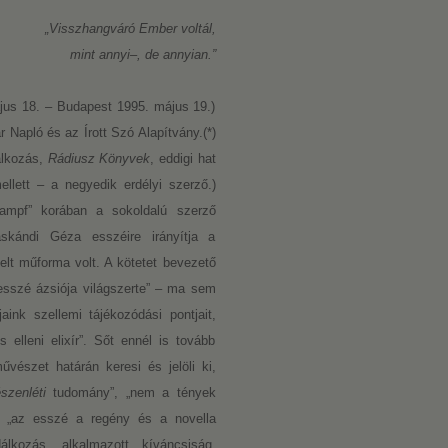
„Visszhangváró Ember voltál,
mint annyi–, de annyian.”
us 18. – Budapest 1995. május 19.)
r Napló és az Írott Szó Alapítvány.(*)
alkozás,
Rádiusz Könyvek
, eddigi hat
llett – a negyedik erdélyi szerző.)
kampf” korában a sokoldalú szerző
skándi Géza esszéire irányítja a
lt műforma volt. A kötetet bevezető
 esszé ázsiója világszerte” – ma sem
ink szellemi tájékozódási pontjait,
elleni elixír”. Sőt ennél is tovább
vészet határán keresi és jelöli ki,
szenléti
tudomány”, „nem a tények
; „az esszé a regény és a novella
lkozás, alkalmazott kíváncsiság,