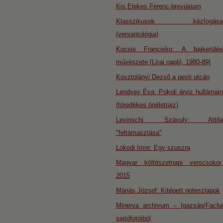
Kis Elekes Ferenc-breviárium
Klasszikusok kézfogása
(versantológia)
Kocsis Francisko: A bajkerülés
művészete [Lírai napló, 1980-89]
Kosztolányi Dezső a pesti utcán
Lendvay Éva: Pokoli árviz hullámain
(töredékes önéletrajz)
Levinschi Szávuly Attila
"feltámasztása"
Lokodi Imre: Egy szuszra
Magyar költészetnapi verscsokor,
2015
Máriás József: Kitépett noteszlapok
Minerva archivum – Igazság/Faclia
sajtófotóiból