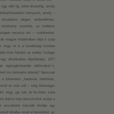
gy idilli táj, lehet díszlettáj, amely
litikai/társadalmi környezet, amely –
 társadalom idegen, emberellenes,
a körülmény mostoha, az irodalom
avigare necesse est – cselekednie,
azák magyar irodalmában látja a szép
azt, hogy mi is a kisebbségi sorsban
déki Gion Nándor, az erdélyí Szilágyi
gy alkotásában látja/láttatja, 1977
k legmegbízhatóbb előhírnökei”–t.
s kell írni történelmi drámát? Nemcsak
a történelem „hatalmas ihletforrás,
 mivel ez már volt – még lehetséges
rt, hogy „így volt, és ha lehet, soha
lmi dráma írója társszerzővé avatja a
 Az esszékötet második tömbje egy
benső titkaiba vezet el bennünket: az