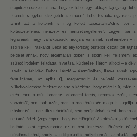
megidéző esszé utal arra, hogy ez lehet egy földrajzi tájegység, lehet e
„kiemeli, s egyben elszigeteli az embert”. Lehet továbbá egy rossz po
amint azt a költőnek is meg kellett tapasztalnia/élnie: „ez a
költészetellenes, nemzet– és nemzetiségellenes”. Legyen bár 
legjavának, nagy vállalkozások módjára és annak szellemében – n
szólnia kell. Páskándi Géza az anyaország testéből kiszakított tájh
példáját annak, hogy alkalmatlan időben is szólni kell, felismerni 
születő irodalom feladatra, hivatása, küldetése. Három alkotó – a délvi
István, a felvidéki Dobos László – életművében, illetve annak egy–e
februárjában, „az epika új, megpezsdült és felívelő korszakána
Műhelyvallomása feleletet ad arra a kérdésre, hogy miért is ír, miért i
ezért, mert a múlt ismerete önismereti forrás; nemcsak ezért, mert 
vonzóerő”; nemcsak azért, mert „a megtörténtség maga is sugallja:
máskor is”. …nem illusztrációként, nem perújrafelvételként, hanem azé
ne ismétlődjék (vagy éppen, hogy ismétlődjék)”. Alkotásával „a történe
históriát, ami egyszersmind az emberi természet története is”.
előadással zárul, amely az eddigieknél is mélyebbre ás, az alkotás leg