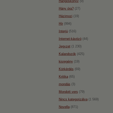
Hangoskönyv
(9)
Hány óra?
(27)
Házimozi
(19)
Hír
(994)
Interjú
(516)
Internet-kávézó
(44)
Jegyzet
(1 230)
Kalandozók
(425)
kisregény
(19)
Körkérdés
(69)
Kritika
(65)
mondás
(3)
Mondott vers
(79)
Nincs kategorizálva
(1 569)
Novella
(871)