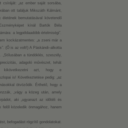
 csíráját: „az ember saját sorsába,
orában ott találjuk Mikszáth Kálmánt,
 életének bemutatásával követendő
é. Eszményképet kínál Bartók Béla
mára: a legpéldaadóbb értelmiségi”.
 nem kockázatmentes: „a zseni már a
s”
. (Ő is az volt!) A Páskándi–alkotta
l. „Stílusában a tündöklés, szeszély,
precizitás, adagoló művészet, tehát
 kikövetkezetni azt, hogy e
lopai is! Következtetése pedig: „az
násokkal ötvöződik. Érthető, hogy a
onzzák, „vágy a közeg után, amely
rpádot, aki „ugyanazt az időtéli és
ák felől közeledik önmagához, hanem
lést, befogadást rögzítő gondolatokat.