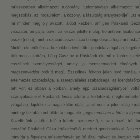
művészetben alkalmazott tudomány, tudományban alkalmazott m
megszokás, az irodauralom, a közöny, a fásultság aranyseprűje”; „az
mi minden még oly avatott, áldott kézben, amilyen Páskándi Géz
visszatér, árnyalja, bővíti az esszé jelölte műfaj, korántsem lexikon
esszé (néha), mint a szabad asszociáció beengedése a fogalmi írásba”
Mielőtt elmerülnénk a kezünkben levő kötet gondolatvilágában, tegyünk e
ítéli meg a kortárs, Láng Gusztáv a Páskándi–életmű e fontos szele
esszéinek személyességét, amely „a megszenvedett élmények
megszenvedést
örökíti meg”. Esszéinek folyton jelen levő témája
értelmezés szabadsága, a szerepvállalás szabadsága, az identitásőrz
tett volt ez abban a korban, amely épp „szabadsághiányos” voltá
szárnyalása elé! Páskándi Géza áttörte a korlátokat, megteremtett
világában, kijelölve a maga külön útját, „amit nem a jelen világ kíná
mintegy biztatásként állította maga elé:
„egyszemélyes a híd s a lépcső
Közelítsünk a kötet felé a kötetet szerkesztő, s az utószót író Já
esszéíró Páskándi Géza értékeléséből merített gondolatokkal. A sze
irányítja a figyelem reflektorfényét az író által művelt és kedvelt mű