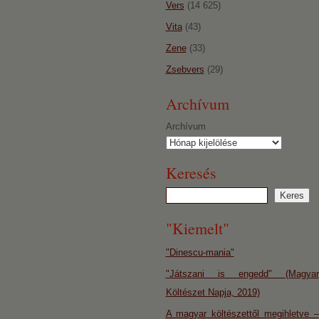
Vers
(14 625)
Vita
(43)
Zene
(33)
Zsebvers
(29)
Archívum
Archívum
Keresés
"Kiemelt"
"Dinescu-mania"
"Játszani is engedd" (Magyar
Költészet Napja, 2019)
A magyar költészettől megihletve –