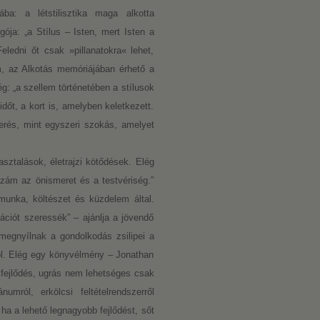
ába: a létstilisztika maga alkotta
igója: „a Stílus – Isten, mert Isten a
eledni őt csak »pillanatokra« lehet,
, az Alkotás memóriájában érhető a
g: „a szellem történetében a stílusok
dőt, a kort is, amelyben keletkezett.
rés, mint egyszeri szokás, amelyet
ztalások, életrajzi kötődések. Elég
azám az önismeret és a testvériség.”
munka, költészet és küzdelem által.
ációt szeressék” – ajánlja a jövendő
egnyílnak a gondolkodás zsilipei a
sról. Elég egy könyvélmény – Jonathan
fejlődés, ugrás nem lehetséges csak
mról, erkölcsi feltételrendszerről
ha a lehető legnagyobb fejlődést, sőt