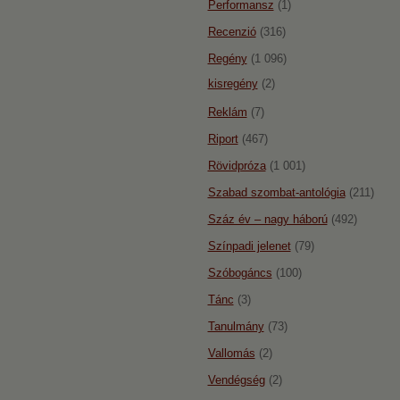
Performansz
(1)
Recenzió
(316)
Regény
(1 096)
kisregény
(2)
Reklám
(7)
Riport
(467)
Rövidpróza
(1 001)
Szabad szombat-antológia
(211)
Száz év – nagy háború
(492)
Színpadi jelenet
(79)
Szóbogáncs
(100)
Tánc
(3)
Tanulmány
(73)
Vallomás
(2)
Vendégség
(2)