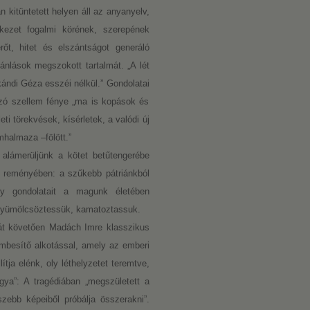
kitüntetett helyen áll az anyanyelv,
kezet fogalmi körének, szerepének
őt, hitet és elszántságot generáló
nlások megszokott tartalmát. „A lét
ndi Géza esszéi nélkül.” Gondolatai
árzó szellem fénye „ma is kopások és
i törekvések, kísérletek, a valódi új
mhalmaza –fölött.”
 alámerüljünk a kötet betűtengerébe
és reményében: a szűkebb pátriánkból
y gondolatait a magunk életében
 gyümölcsöztessük, kamatoztassuk.
ását követően Madách Imre klasszikus
embesítő alkotással, amely az emberi
ítja elénk, oly léthelyzetet teremtve,
ya”: A tragédiában „megszületett a
zebb képeiből próbálja összerakni”.