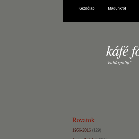
Kezdőlap
Magunkról
káfé f
"kultúrpolip"
Rovatok
1956-2016
(129)