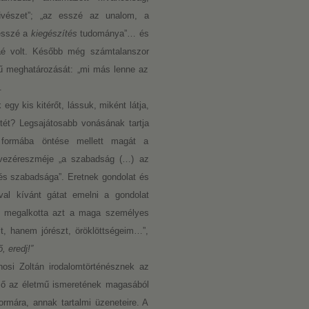
űvészet”; „az esszé az unalom, a
 esszé a
kiegészítés
tudománya”… és
áé volt. Később még számtalanszor
ízű meghatározását: „mi más lenne az
.
gy kis kitérőt, lássuk, miként látja,
tét? Legsajátosabb vonásának tartja
 formába öntése mellett magát a
, vezéreszméje „a szabadság (…) az
és szabadsága”. Eretnek gondolat és
val kívánt gátat emelni a gondolat
e, megalkotta azt a maga személyes
lt, hanem jórészt, öröklöttségeim…”,
, eredj!”
nosi Zoltán irodalomtörténésznek az
rző az életmű ismeretének magasából
formára, annak tartalmi üzeneteire. A