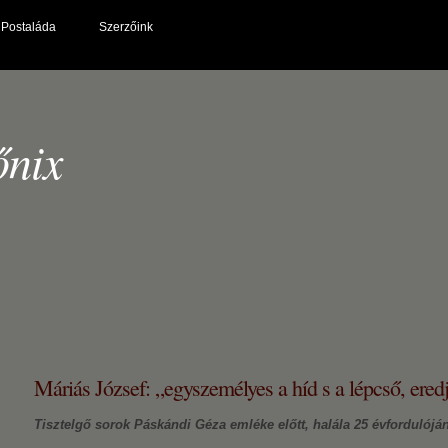
Postaláda
Szerzőink
őnix
Máriás József: „egyszemélyes a híd s a lépcső, eredj
Tisztelgő sorok Páskándi Géza emléke előtt, halála 25 évfordulójá