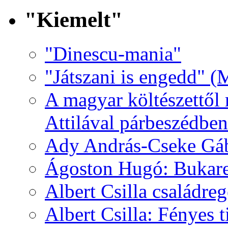
"Kiemelt"
"Dinescu-mania"
"Játszani is engedd" (
A magyar költészettől 
Attilával párbeszédben
Ady András-Cseke Gáb
Ágoston Hugó: Bukares
Albert Csilla családre
Albert Csilla: Fényes t