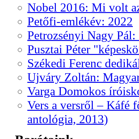
Nobel 2016: Mi volt a
Petőfi-emlékév: 2022
Petrozsényi Nagy Pál: 
Pusztai Péter "képesk
Székedi Ferenc dediká
Ujváry Zoltán: Magyar
Varga Domokos íróisk
Vers a versről – Káfé 
antológia, 2013)