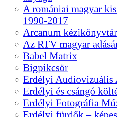
A romániai magyar kise
1990-2017
Arcanum kézikönyvtá
Az RTV magyar adásá
Babel Matrix
Bigpikcsör
Erdélyi Audiovizuális
Erdélyi és csángó költ
Erdélyi Fotográfia M
Erdélyi fürdők – képe