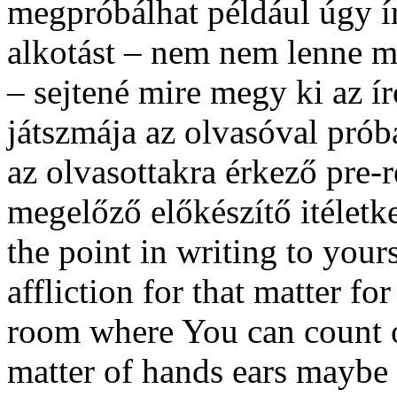
megpróbálhat például úgy ír
alkotást – nem nem lenne m
– sejtené mire megy ki az ír
játszmája az olvasóval prób
az olvasottakra érkező pre-
megelőző előkészítő itélet
the point in writing to your
affliction for that matter fo
room where You can count 
matter of hands ears maybe 