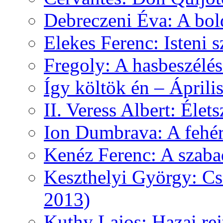
Debreczeni Éva: A bol
Elekes Ferenc: Isteni
Fregoly: A hasbeszélé
Így költök én – Áprili
II. Veress Albert: Élet
Ion Dumbrava: A fehér
Kenéz Ferenc: A szaba
Keszthelyi György: Cs
2013)
Kuthy Lajos: Hazai re