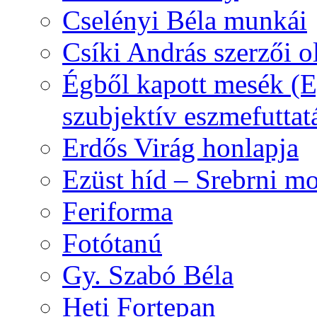
Cselényi Béla munkái
Csíki András szerzői o
Égből kapott mesék (Eg
szubjektív eszmefuttat
Erdős Virág honlapja
Ezüst híd – Srebrni mo
Feriforma
Fotótanú
Gy. Szabó Béla
Heti Fortepan