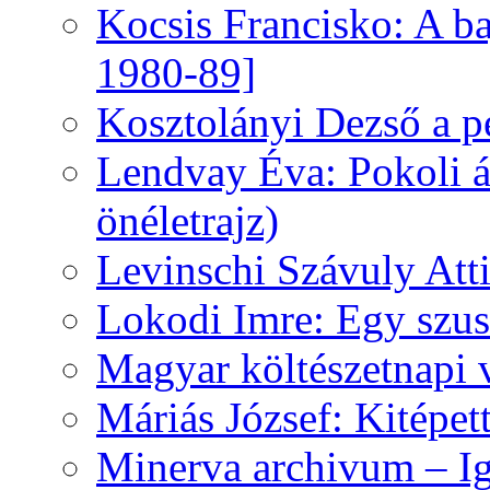
Kocsis Francisko: A ba
1980-89]
Kosztolányi Dezső a pe
Lendvay Éva: Pokoli á
önéletrajz)
Levinschi Szávuly Atti
Lokodi Imre: Egy szus
Magyar költészetnapi 
Máriás József: Kitépet
Minerva archivum – Iga