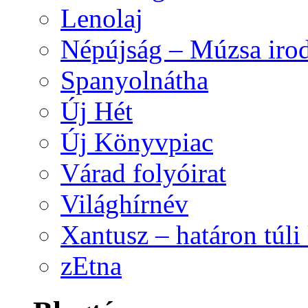
Lenolaj
Népújság – Múzsa irod
Spanyolnátha
Új Hét
Új Könyvpiac
Várad folyóirat
Világhírnév
Xantusz – határon túl
zEtna