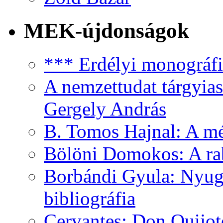
MEK-újdonságok
*** Erdélyi monográfia
A nemzettudat tárgyias
Gergely András
B. Tomos Hajnal: A mé
Bölöni Domokos: A ra
Borbándi Gyula: Nyuga
bibliográfia
Cervantes: Don Quijot