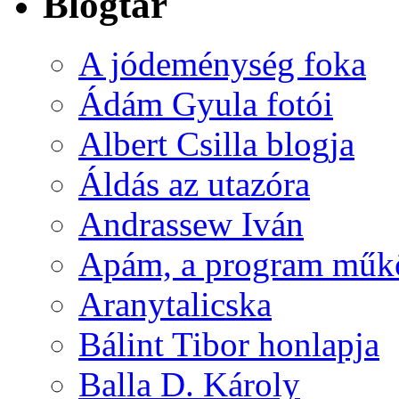
Blogtár
A jódeménység foka
Ádám Gyula fotói
Albert Csilla blogja
Áldás az utazóra
Andrassew Iván
Apám, a program műk
Aranytalicska
Bálint Tibor honlapja
Balla D. Károly