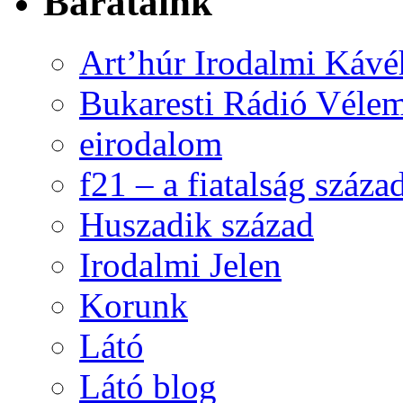
Barátaink
Art’húr Irodalmi Kávé
Bukaresti Rádió Vélem
eirodalom
f21 – a fiatalság száza
Huszadik század
Irodalmi Jelen
Korunk
Látó
Látó blog