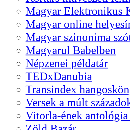
Magyar Elektronikus 
Magyar online helyesí
Magyar szinonima szó
Magyarul Babelben
Népzenei példatár
TEDxDanubia
Transindex hangoskö
Versek a múlt százado
Vitorla-ének antológia
Zöld Bazár