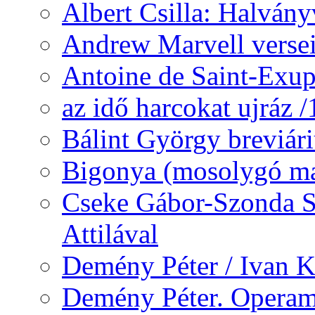
Albert Csilla: Halvány
Andrew Marvell verse
Antoine de Saint-Exup
az idő harcokat ujráz 
Bálint György breviár
Bigonya (mosolygó ma
Cseke Gábor-Szonda S
Attilával
Demény Péter / Ivan 
Demény Péter. Opera