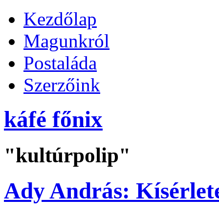
Kezdőlap
Magunkról
Postaláda
Szerzőink
káfé főnix
"kultúrpolip"
Ady András: Kísérlete