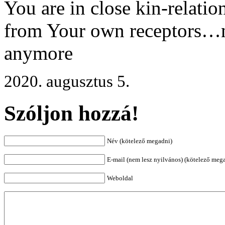
You are in close kin-relatio
from Your own receptors…n
anymore
2020. augusztus 5.
Szóljon hozzá!
Név (kötelező megadni)
E-mail (nem lesz nyilvános) (kötelező meg
Weboldal