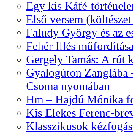
Egy kis Káfé-történel
Első versem (költészet
Faludy György és az e
Fehér Illés műfordítás
Gergely Tamás: A rút k
Gyalogúton Zanglába –
Csoma nyomában
Hm – Hajdú Mónika fo
Kis Elekes Ferenc-bre
Klasszikusok kézfogás