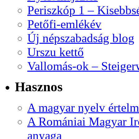
Periszkóp 1 – Kisebb
Petőfi-emlékév
Új népszabadság blog
Urszu kettő
Vallomás-ok – Steiger
Hasznos
A magyar nyelv értelme
A Romániai Magyar Ir
anyaga