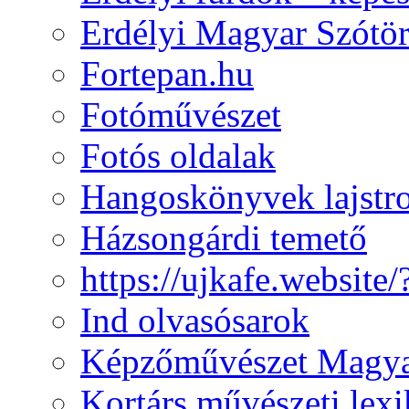
Erdélyi Magyar Szótör
Fortepan.hu
Fotóművészet
Fotós oldalak
Hangoskönyvek lajst
Házsongárdi temető
https://ujkafe.websit
Ind olvasósarok
Képzőművészet Magya
Kortárs művészeti lex