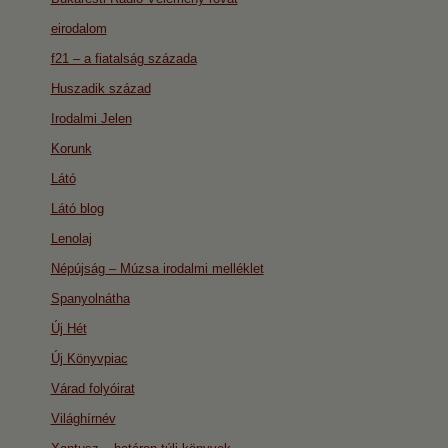
eirodalom
f21 – a fiatalság százada
Huszadik század
Irodalmi Jelen
Korunk
Látó
Látó blog
Lenolaj
Népújság – Múzsa irodalmi melléklet
Spanyolnátha
Új Hét
Új Könyvpiac
Várad folyóirat
Világhírnév