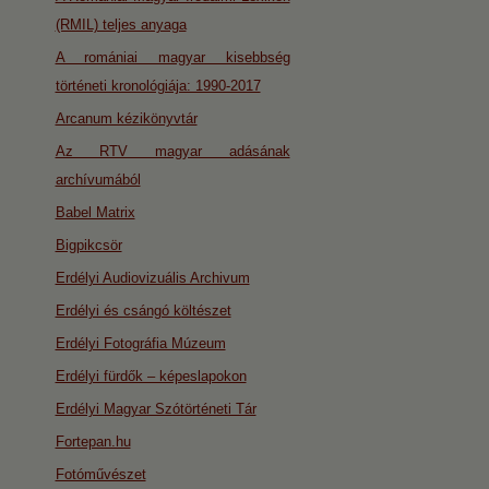
(RMIL) teljes anyaga
A romániai magyar kisebbség
történeti kronológiája: 1990-2017
Arcanum kézikönyvtár
Az RTV magyar adásának
archívumából
Babel Matrix
Bigpikcsör
Erdélyi Audiovizuális Archivum
Erdélyi és csángó költészet
Erdélyi Fotográfia Múzeum
Erdélyi fürdők – képeslapokon
Erdélyi Magyar Szótörténeti Tár
Fortepan.hu
Fotóművészet