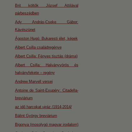
Brit költők József Attilával
párbeszédben
Ady András-Cseke Gábor:
Kávészünet
Ágoston Hugó: Bukaresti élet, képek
Albert Csilla családregénye
Albert Csilla: Fényes tisztás (dráma)
Albert Csilla: Halványvörös és
halványfekete – regény
Andrew Marvell versei
Antoine de Saint-Exupéry: Citadella-
breviárium
az idő harcokat ujráz /1914-2014/
Bálint György breviárium
Bigonya (mosolygó magyar irodalom)