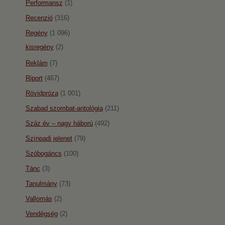
Performansz
(1)
Recenzió
(316)
Regény
(1 096)
kisregény
(2)
Reklám
(7)
Riport
(467)
Rövidpróza
(1 001)
Szabad szombat-antológia
(211)
Száz év – nagy háború
(492)
Színpadi jelenet
(79)
Szóbogáncs
(100)
Tánc
(3)
Tanulmány
(73)
Vallomás
(2)
Vendégség
(2)