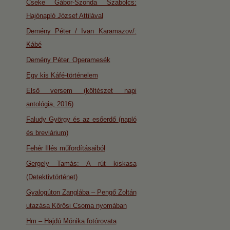
Cseke Gábor-Szonda Szabolcs:
Hajónapló József Attilával
Demény Péter / Ivan Karamazov/:
Kábé
Demény Péter. Operamesék
Egy kis Káfé-történelem
Első versem (költészet napi
antológia, 2016)
Faludy György és az esőerdő (napló
és breviárium)
Fehér Illés műfordításaiból
Gergely Tamás: A rút kiskasa
(Detektivtörténet)
Gyalogúton Zanglába – Pengő Zoltán
utazása Kőrösi Csoma nyomában
Hm – Hajdú Mónika fotórovata