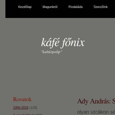
Kezdőlap
Magunkról
Postaláda
Szerzőink
káfé főnix
"kultúrpolip"
Rovatok
Ady András: Sé
1956-2016
(129)
olyan utcákon sé