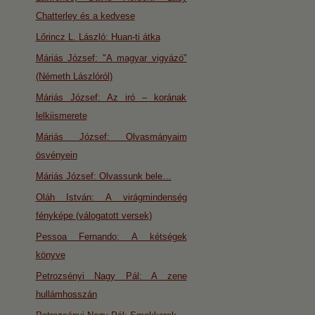
Chatterley és a kedvese
Lőrincz L. László: Huan-ti átka
Máriás József: "A magyar vigyázó"
(Németh Lászlóról)
Máriás József: Az iró – korának
lelkiismerete
Máriás József: Olvasmányaim
ösvényein
Máriás József: Olvassunk bele…
Oláh István: A virágmindenség
fényképe (válogatott versek)
Pessoa Fernando: A kétségek
könyve
Petrozsényi Nagy Pál: A zene
hullámhosszán