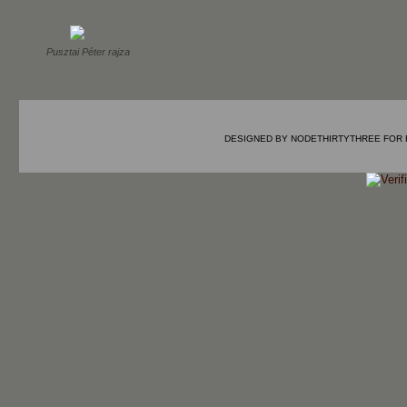
Pusztai Péter rajza
DESIGNED BY
NODETHIRTYTHREE
FOR