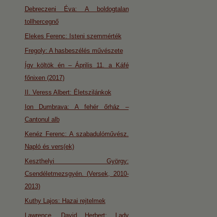
Debreczeni Éva: A boldogtalan
tollhercegnő
Elekes Ferenc: Isteni szemmérték
Fregoly: A hasbeszélés művészete
Így költök én – Április 11. a Káfé
főnixen (2017)
II. Veress Albert: Életszilánkok
Ion Dumbrava: A fehér őrház –
Cantonul alb
Kenéz Ferenc: A szabadulóművész.
Napló és vers(ek)
Keszthelyi György:
Csendéletmezsgyén. (Versek, 2010-
2013)
Kuthy Lajos: Hazai rejtelmek
Lawrence, David Herbert: Lady