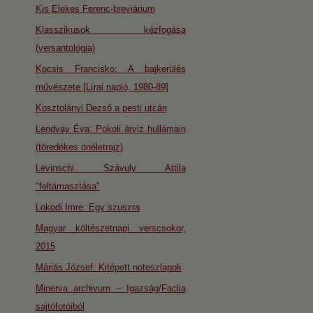
Kis Elekes Ferenc-breviárium
Klasszikusok kézfogása
(versantológia)
Kocsis Francisko: A bajkerülés
művészete [Lírai napló, 1980-89]
Kosztolányi Dezső a pesti utcán
Lendvay Éva: Pokoli árviz hullámain
(töredékes önéletrajz)
Levinschi Szávuly Attila
"feltámasztása"
Lokodi Imre: Egy szuszra
Magyar költészetnapi verscsokor,
2015
Máriás József: Kitépett noteszlapok
Minerva archivum – Igazság/Faclia
sajtófotóiból