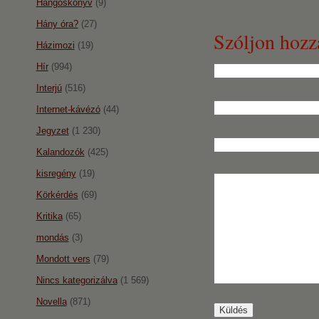
Hangoskönyv
(9)
Hány óra?
(27)
Szóljon hozz
Házimozi
(19)
Hír
(994)
Interjú
(516)
Internet-kávézó
(44)
Jegyzet
(1 230)
Kalandozók
(425)
kisregény
(19)
Körkérdés
(69)
Kritika
(65)
mondás
(3)
Mondott vers
(79)
Nincs kategorizálva
(1 569)
Novella
(871)