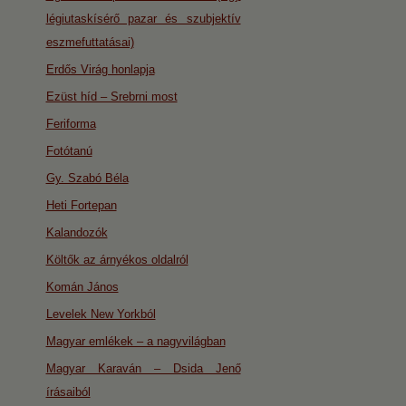
légiutaskísérő pazar és szubjektív
eszmefuttatásai)
Erdős Virág honlapja
Ezüst híd – Srebrni most
Feriforma
Fotótanú
Gy. Szabó Béla
Heti Fortepan
Kalandozók
Költők az árnyékos oldalról
Komán János
Levelek New Yorkból
Magyar emlékek – a nagyvilágban
Magyar Karaván – Dsida Jenő
írásaiból