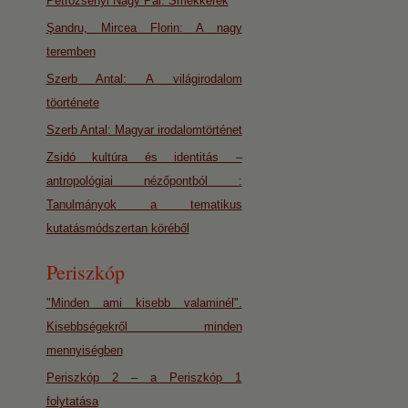
Petrozsényi Nagy Pál: Smekkerek
Şandru, Mircea Florin: A nagy
teremben
Szerb Antal: A világirodalom
töorténete
Szerb Antal: Magyar irodalomtörténet
Zsidó kultúra és identitás –
antropológiai nézőpontból :
Tanulmányok a tematikus
kutatásmódszertan köréből
Periszkóp
"Minden ami kisebb valaminél".
Kisebbségekről minden
mennyiségben
Periszkóp 2 – a Periszkóp 1
folytatása