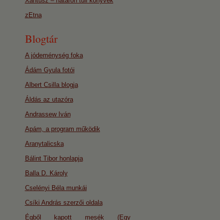
Xantusz – határon túli könyvek
zEtna
Blogtár
A jódeménység foka
Ádám Gyula fotói
Albert Csilla blogja
Áldás az utazóra
Andrassew Iván
Apám, a program működik
Aranytalicska
Bálint Tibor honlapja
Balla D. Károly
Cselényi Béla munkái
Csíki András szerzői oldala
Égből kapott mesék (Egy