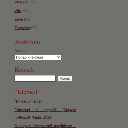
Vers
(14 625)
Vita
(43)
Zene
(33)
Zsebvers
(29)
Archívum
Archívum
Keresés
"Kiemelt"
"Dinescu-mania"
"Játszani is engedd" (Magyar
Költészet Napja, 2019)
A magyar költészettől megihletve –