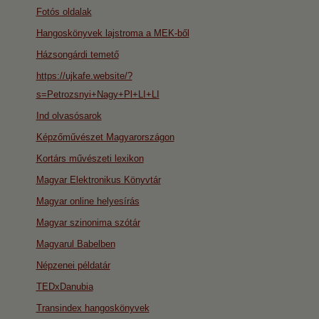
Fotós oldalak
Hangoskönyvek lajstroma a MEK-ből
Házsongárdi temető
https://ujkafe.website/?
s=Petrozsnyi+Nagy+Pl+LI+LI
Ind olvasósarok
Képzőművészet Magyarországon
Kortárs művészeti lexikon
Magyar Elektronikus Könyvtár
Magyar online helyesírás
Magyar szinonima szótár
Magyarul Babelben
Népzenei példatár
TEDxDanubia
Transindex hangoskönyvek