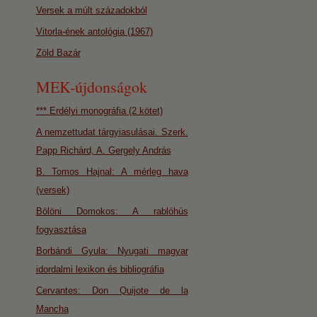
Versek a múlt századokból
Vitorla-ének antológia (1967)
Zöld Bazár
MEK-újdonságok
*** Erdélyi monográfia (2 kötet)
A nemzettudat tárgyiasulásai. Szerk.
Papp Richárd, A. Gergely András
B. Tomos Hajnal: A mérleg hava
(versek)
Bölöni Domokos: A rablóhús
fogyasztása
Borbándi Gyula: Nyugati magyar
idordalmi lexikon és bibliográfia
Cervantes: Don Quijote de la
Mancha