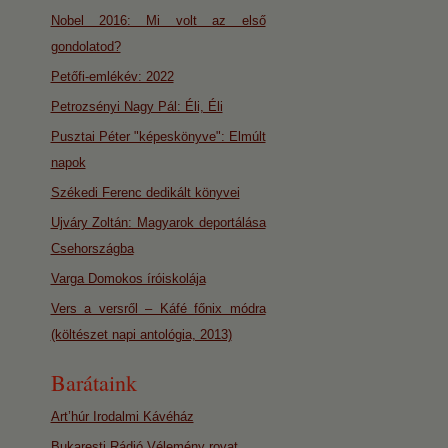
Nobel 2016: Mi volt az első
gondolatod?
Petőfi-emlékév: 2022
Petrozsényi Nagy Pál: Éli, Éli
Pusztai Péter "képeskönyve": Elmúlt
napok
Székedi Ferenc dedikált könyvei
Ujváry Zoltán: Magyarok deportálása
Csehországba
Varga Domokos íróiskolája
Vers a versről – Káfé főnix módra
(költészet napi antológia, 2013)
Barátaink
Art’húr Irodalmi Kávéház
Bukaresti Rádió Vélemény rovat