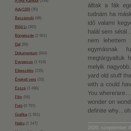
A régi Káféból
(339)
álltak a fák e
Ady(100)
(30)
tudnám ha másk
Beszámoló
(98)
idő valami kegy
Blőd Li
(382)
halál sem sétál
Böngészde
(2 951)
nem lehettem 
Dal
(89)
egymásnak fu
Dokumentum
(564)
megtárgyaltuk h
Egyperces
(1 618)
melyik nagyo
Elbeszélés
(235)
yard old stuff th
Énekelt vers
(33)
with a could ha
Esszé
(3 496)
You where/are…le
Film
(58)
wonder on wonder
Fotó
(9 707)
definite why…oh
Grafika
(1 851)
Haiku
(1 147)
2020. szeptember 8