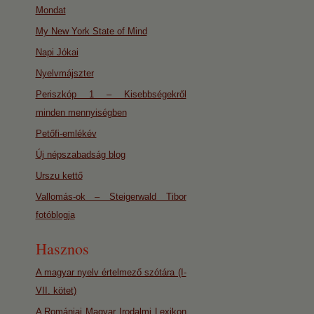
Mondat
My New York State of Mind
Napi Jókai
Nyelvmájszter
Periszkóp 1 – Kisebbségekről
minden mennyiségben
Petőfi-emlékév
Új népszabadság blog
Urszu kettő
Vallomás-ok – Steigerwald Tibor
fotóblogja
Hasznos
A magyar nyelv értelmező szótára (I-
VII. kötet)
A Romániai Magyar Irodalmi Lexikon