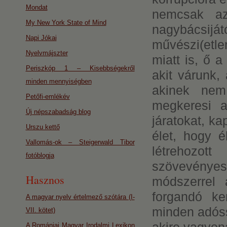
Mondat
nemcsak az
My New York State of Mind
nagybácsi
Napi Jókai
művészi(etl
Nyelvmájszter
miatt is, ő a
Periszkóp 1 – Kisebbségekről
akit várunk,
minden mennyiségben
akinek nem 
Petőfi-emlékév
megkeresi a
Új népszabadság blog
járatokat, k
Urszu kettő
élet, hogy é
Vallomás-ok – Steigerwald Tibor
létrehozot
fotóblogja
szövevényes
Hasznos
módszerrel 
forgandó ke
A magyar nyelv értelmező szótára (I-
minden adóss
VII. kötet)
A Romániai Magyar Irodalmi Lexikon