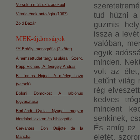
szeretetremé
Versek a múlt századokból
tud húzni a
Vitorla-ének antológia (1967)
guzmis hely
Zöld Bazár
issza a levét
MEK-újdonságok
valóban, mer
*** Erdélyi monográfia (2 kötet)
egyik adóssá
A nemzettudat tárgyiasulásai. Szerk.
minden. Nekü
Papp Richárd, A. Gergely András
volt az élet
B. Tomos Hajnal: A mérleg hava
Letűnt világ
(versek)
rég elveszet
Bölöni Domokos: A rablóhús
kedves tróge
fogyasztása
mindent ke
Borbándi Gyula: Nyugati magyar
senkinek, cs
idordalmi lexikon és bibliográfia
És amíg ez 
Cervantes: Don Quijote de la
életét, szor
Mancha