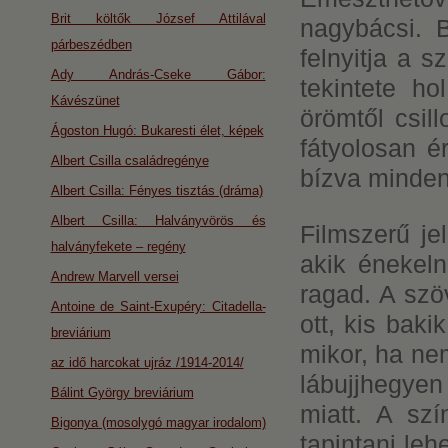
Brit költők József Attilával
nagybácsi. 
párbeszédben
felnyitja a 
Ady András-Cseke Gábor:
tekintete ho
Kávészünet
örömtől csil
Ágoston Hugó: Bukaresti élet, képek
fátyolosan é
Albert Csilla családregénye
bízva minden 
Albert Csilla: Fényes tisztás (dráma)
Albert Csilla: Halványvörös és
Filmszerű je
halványfekete – regény
akik énekel
Andrew Marvell versei
ragad. A szö
Antoine de Saint-Exupéry: Citadella-
ott, kis bak
breviárium
mikor, ha ne
az idő harcokat ujráz /1914-2014/
lábujjhegye
Bálint György breviárium
miatt. A szí
Bigonya (mosolygó magyar irodalom)
tapintani leh