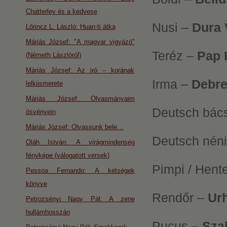
Chatterley és a kedvese
Nusi –
Dura 
Lőrincz L. László: Huan-ti átka
Máriás József: "A magyar vigyázó"
Teréz –
Pap 
(Németh Lászlóról)
Máriás József: Az iró – korának
Irma –
Debre
lelkiismerete
Máriás József: Olvasmányaim
Deutsch bác
ösvényein
Máriás József: Olvassunk bele…
Deutsch nén
Oláh István: A virágmindenség
fényképe (válogatott versek)
Pimpi / Hent
Pessoa Fernando: A kétségek
könyve
Rendőr –
Ur
Petrozsényi Nagy Pál: A zene
hullámhosszán
Pucus –
Sza