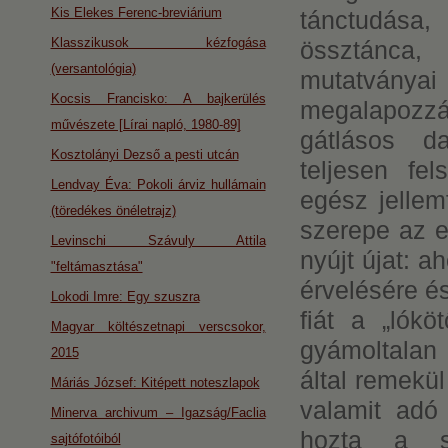
Kis Elekes Ferenc-breviárium
tánctudása
Klasszikusok kézfogása
össztánca,
(versantológia)
mutatvány
Kocsis Francisko: A bajkerülés
megalapozzá
művészete [Lírai napló, 1980-89]
gátlásos da
Kosztolányi Dezső a pesti utcán
teljesen fe
Lendvay Éva: Pokoli árviz hullámain
egész jellem
(töredékes önéletrajz)
szerepe az e
Levinschi Szávuly Attila
nyújt újat: 
"feltámasztása"
érvelésére é
Lokodi Imre: Egy szuszra
fiát a „lókö
Magyar költészetnapi verscsokor,
gyámoltalan 
2015
által remekül
Máriás József: Kitépett noteszlapok
valamit adó 
Minerva archivum – Igazság/Faclia
hozta a sz
sajtófotóiból