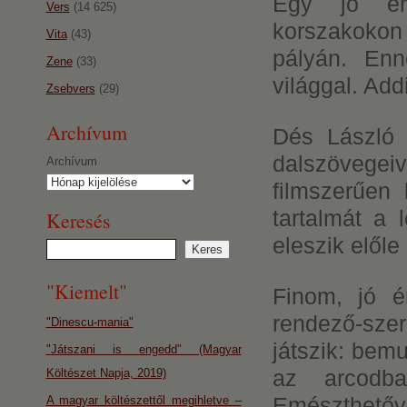
Egy jó érz
Vers
(14 625)
korszakokon 
Vita
(43)
pályán. Enn
Zene
(33)
világgal. Add
Zsebvers
(29)
Archívum
Dés László 
dalszövege
Archívum
filmszerűen 
tartalmát a 
Keresés
eleszik előle 
"Kiemelt"
Finom, jó é
rendező-szer
"Dinescu-mania"
játszik: bem
"Játszani is engedd" (Magyar
az arcodba
Költészet Napja, 2019)
Emészthetővé
A magyar költészettől megihletve –