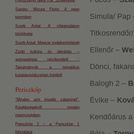
Petrozsényi Nagy Pál: Smekkerek
Şandru, Mircea Florin: A nagy
Simula/ Pap
teremben
Szerb Antal: A világirodalom
Titkosrendőr
töorténete
Szerb Antal: Magyar irodalomtörténet
Ellenőr –
We
Zsidó kultúra és identitás –
antropológiai nézőpontból :
Dönci, fakan
Tanulmányok a tematikus
kutatásmódszertan köréből
Balogh 2 –
B
Periszkóp
Évike –
Ková
"Minden ami kisebb valaminél".
Kisebbségekről minden
Kendőárus a 
mennyiségben
Periszkóp 2 – a Periszkóp 1
Béla –
Torny
folytatása