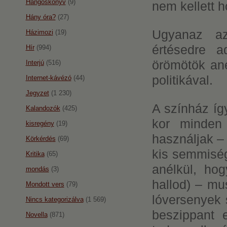
Hangoskönyv
(9)
nem kellett h
Hány óra?
(27)
Ugyanaz az
Házimozi
(19)
értésedre 
Hír
(994)
örömötök an
Interjú
(516)
politikával.
Internet-kávézó
(44)
Jegyzet
(1 230)
A színház íg
Kalandozók
(425)
kor minden
kisregény
(19)
használjak –
Körkérdés
(69)
kis semmiség
Kritika
(65)
anélkül, ho
mondás
(3)
hallod) – mu
Mondott vers
(79)
lóversenyek s
Nincs kategorizálva
(1 569)
beszippant 
Novella
(871)