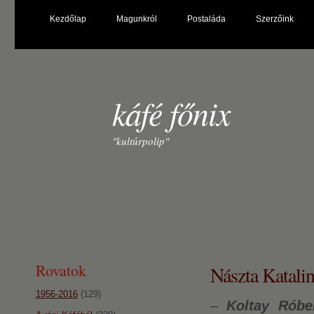
Kezdőlap
Magunkról
Postaláda
Szerzőink
káfé főnix
"kultúrpolip"
Rovatok
Nászta Katali
1956-2016
(129)
–
Koltay Róber