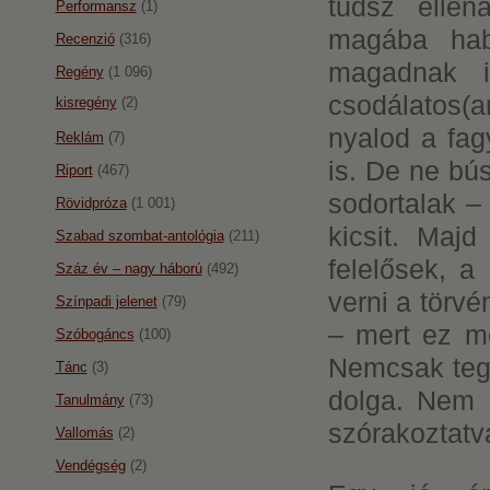
tudsz ellená
Performansz
(1)
magába haba
Recenzió
(316)
magadnak is
Regény
(1 096)
csodálatos(
kisregény
(2)
nyalod a fag
Reklám
(7)
is. De ne bú
Riport
(467)
sodortalak 
Rövidpróza
(1 001)
kicsit. Maj
Szabad szombat-antológia
(211)
felelősek, a
Száz év – nagy háború
(492)
verni a törvé
Színpadi jelenet
(79)
– mert ez me
Szóbogáncs
(100)
Nemcsak tegn
Tánc
(3)
dolga. Nem p
Tanulmány
(73)
szórakoztatv
Vallomás
(2)
Vendégség
(2)