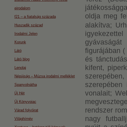
játékosságga
eirodalom
oldja meg fe
f21 – a fiatalság százada
alakítva; Ur
Huszadik század
igyekezett
Irodalmi Jelen
gyávaságát i
Korunk
figurájában 
Látó
és tánctudás
Látó blog
kifent, pipe
Lenolaj
szerepében, 
Népújság – Múzsa irodalmi melléklet
szerepében i
Spanyolnátha
vonalait; We
Új Hét
megvesztege
Új Könyvpiac
rendszer roml
Várad folyóirat
nagy futbal
Világhírnév