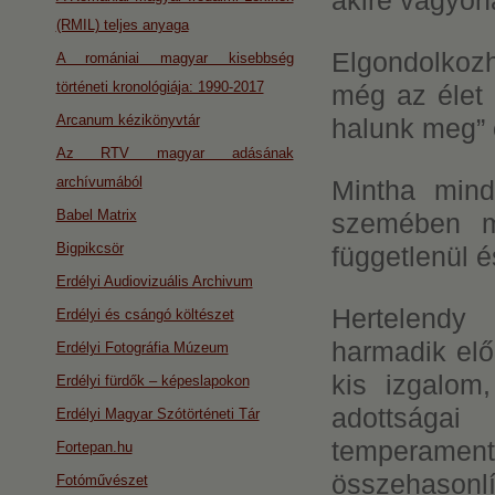
akire vagyon
(RMIL) teljes anyaga
Elgondolkoz
A romániai magyar kisebbség
történeti kronológiája: 1990-2017
még az élet 
Arcanum kézikönyvtár
halunk meg” e
Az RTV magyar adásának
archívumából
Mintha mind
Babel Matrix
szemében me
Bigpikcsör
függetlenül é
Erdélyi Audiovizuális Archivum
Hertelendy 
Erdélyi és csángó költészet
harmadik elő
Erdélyi Fotográfia Múzeum
kis izgalom
Erdélyi fürdők – képeslapokon
adottság
Erdélyi Magyar Szótörténeti Tár
temperamen
Fortepan.hu
összehasonlí
Fotóművészet