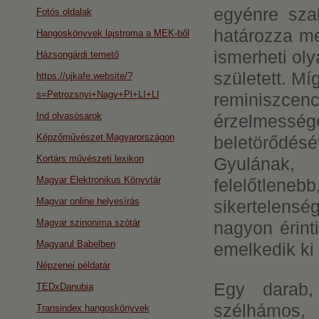
egyénre szab
Fotós oldalak
határozza m
Hangoskönyvek lajstroma a MEK-ből
ismerheti ol
Házsongárdi temető
született. Mí
https://ujkafe.website/?
s=Petrozsnyi+Nagy+Pl+LI+LI
reminiszcenci
Ind olvasósarok
érzelmess
Képzőművészet Magyarországon
beletörődés
Kortárs művészeti lexikon
Gyulának, 
Magyar Elektronikus Könyvtár
felelőtlene
Magyar online helyesírás
sikertelens
Magyar szinonima szótár
nagyon érinti
Magyarul Babelben
emelkedik ki
Népzenei példatár
Egy darab,
TEDxDanubia
szélhámos
Transindex hangoskönyvek