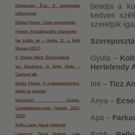
beadja a ku
Debreczeni Éva: A boldogtalan
kedves szél
tollhercegnő
szeretjük iga
Elekes Ferenc: Isteni szemmérték
Fregoly: A hasbeszélés művészete
Szereposztá
Így költök én – Április 11. a Káfé
főnixen (2017)
Gyula –
Kolt
II. Veress Albert: Életszilánkok
Hertelendy A
Ion Dumbrava: A fehér őrház –
Cantonul alb
Imi –
Ticz A
Kenéz Ferenc: A szabadulóművész.
Napló és vers(ek)
Anya –
Ecse
Keszthelyi György:
Csendéletmezsgyén. (Versek, 2010-
Apa –
Farka
2013)
Kuthy Lajos: Hazai rejtelmek
Boldi –
Bellu
Lawrence, David Herbert: Lady