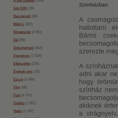
A régi Káféból
(339)
Színházban
Ady(100)
(30)
Beszámoló
(98)
A csomagolá
Blőd Li
(382)
hallottam e
Böngészde
(2 951)
Bármi csek
Dal
(89)
becsomagolt
Dokumentum
(564)
szerezte meg
Egyperces
(1 618)
Elbeszélés
(235)
A színháznak
Énekelt vers
(33)
adni akar ne
Esszé
(3 496)
hogy örömün
Film
(58)
színház nem 
Fotó
(9 707)
becsomagolj
Grafika
(1 851)
akiknek érten
Haiku
(1 147)
a virágnyelv