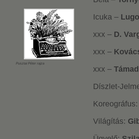
Icuka –
Lugo
xxx –
D. Va
xxx –
Kovács
Pusztai Péter rajza
xxx –
Támadi
Díszlet-Jelm
Koreográfus
Világítás:
Gib
Ügyelő:
Szila