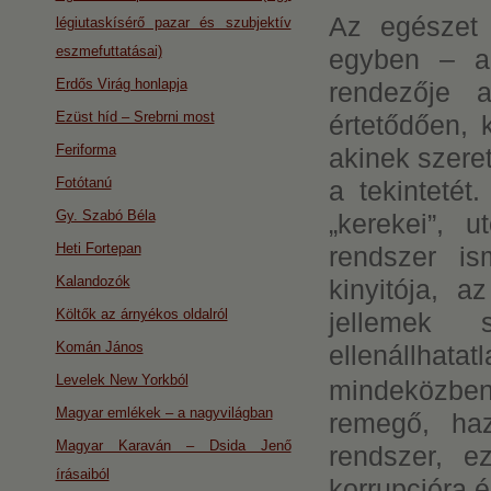
Az egészet 
légiutaskísérő pazar és szubjektív
eszmefuttatásai)
egyben – ak
Erdős Virág honlapja
rendezője a
Ezüst híd – Srebrni most
értetődően, 
Feriforma
akinek szeret
Fotótanú
a tekintetét.
Gy. Szabó Béla
„kerekei”, u
Heti Fortepan
rendszer is
Kalandozók
kinyitója, a
Költők az árnyékos oldalról
jellemek 
Komán János
ellenállhatat
Levelek New Yorkból
mindeközben
Magyar emlékek – a nagyvilágban
remegő, haz
Magyar Karaván – Dsida Jenő
rendszer, e
írásaiból
korrupcióra é