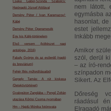
Cseke Gábor-Szonda Szabolcs:
nem látott, 
Hajónapló József Attilával
egymásba az
Demény Péter / Ivan Karamazov/:
hasonlat, de 
Kábé
estet jellem
Demény Péter. Operamesék
Inkább megerő
Egy kis Káfé-történelem
Első versem (költészet napi
Amikor szüle
antológia, 2016)
szól, derül k
Faludy György és az esőerdő (napló
– az író-rend
és breviárium)
színpadon me
Fehér Illés műfordításaiból
Sikert. Az E
Gergely Tamás: A rút kiskasa
(Detektivtörténet)
Dőreség vol
Gyalogúton Zanglába – Pengő Zoltán
utazása Kőrösi Csoma nyomában
ráadásul én
Hm – Hajdú Mónika fotórovata
Elragadó már