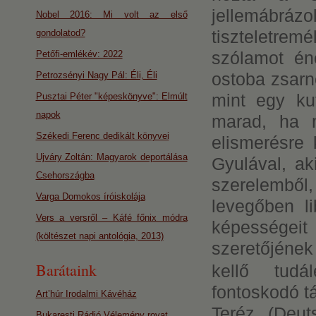
jellemábráz
Nobel 2016: Mi volt az első
tiszteletrem
gondolatod?
szólamot éne
Petőfi-emlékév: 2022
ostoba zsarn
Petrozsényi Nagy Pál: Éli, Éli
mint egy ku
Pusztai Péter "képeskönyve": Elmúlt
napok
marad, ha n
Székedi Ferenc dedikált könyvei
elismerésre k
Ujváry Zoltán: Magyarok deportálása
Gyulával, ak
Csehországba
szerelemből,
Varga Domokos íróiskolája
levegőben li
Vers a versről – Káfé főnix módra
képességeit
(költészet napi antológia, 2013)
szeretőjének
Barátaink
kellő tudá
fontoskodó t
Art’húr Irodalmi Kávéház
Teréz (Deut
Bukaresti Rádió Vélemény rovat