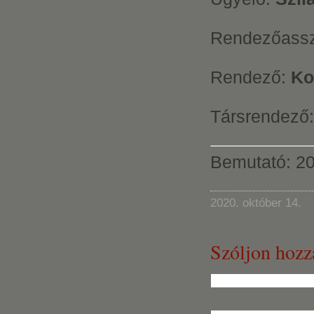
Rendezőassz
Rendező:
Ko
Társrendező
Bemutató: 20
2020. október 14.
Szóljon hozz