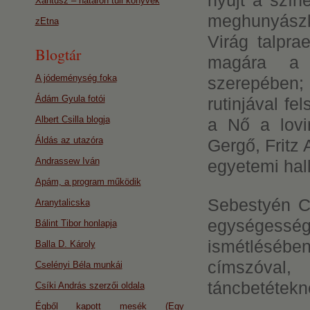
nyújt a szín
Xantusz – határon túli könyvek
meghunyász
zEtna
Virág talpra
Blogtár
magára a 
A jódeménység foka
szerepében;
Ádám Gyula fotói
rutinjával f
Albert Csilla blogja
a Nő a lovi
Áldás az utazóra
Gergő, Fritz A
Andrassew Iván
egyetemi hall
Apám, a program működik
Sebestyén Cs
Aranytalicska
egységess
Bálint Tibor honlapja
ismétlésében
Balla D. Károly
címszóval
Cselényi Béla munkái
táncbetétekn
Csíki András szerzői oldala
Égből kapott mesék (Egy