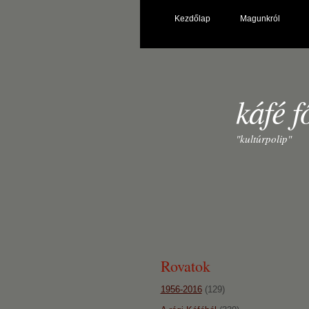
Kezdőlap
Magunkról
káfé f
"kultúrpolip"
Rovatok
1956-2016
(129)