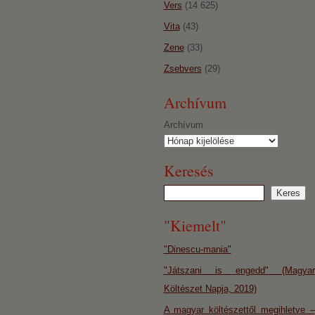
Vers
(14 625)
Vita
(43)
Zene
(33)
Zsebvers
(29)
Archívum
Archívum
Keresés
"Kiemelt"
"Dinescu-mania"
"Játszani is engedd" (Magyar
Költészet Napja, 2019)
A magyar költészettől megihletve –