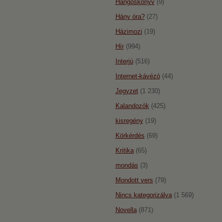
Hangoskönyv
(9)
Hány óra?
(27)
Házimozi
(19)
Hír
(994)
Interjú
(516)
Internet-kávézó
(44)
Jegyzet
(1 230)
Kalandozók
(425)
kisregény
(19)
Körkérdés
(69)
Kritika
(65)
mondás
(3)
Mondott vers
(79)
Nincs kategorizálva
(1 569)
Novella
(871)