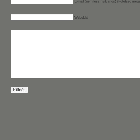
E-mail (nem lesz nyilvános) (kötelező mega
Weboldal