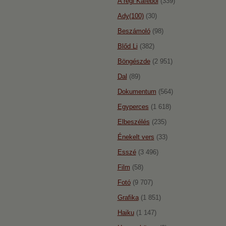
A régi Káféból
(339)
Ady(100)
(30)
Beszámoló
(98)
Blőd Li
(382)
Böngészde
(2 951)
Dal
(89)
Dokumentum
(564)
Egyperces
(1 618)
Elbeszélés
(235)
Énekelt vers
(33)
Esszé
(3 496)
Film
(58)
Fotó
(9 707)
Grafika
(1 851)
Haiku
(1 147)