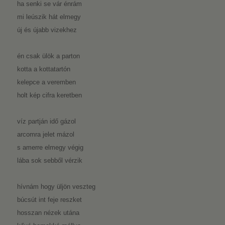
ha senki se vár énrám
mi leúszik hát elmegy
új és újabb vizekhez
én csak ülök a parton
kotta a kottatartón
kelepce a veremben
holt kép cifra keretben
víz partján idő gázol
arcomra jelet mázol
s amerre elmegy végig
lába sok sebből vérzik
hívnám hogy üljön veszteg
búcsút int feje reszket
hosszan nézek utána