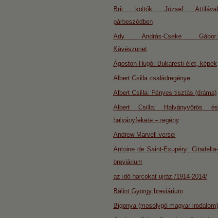
Brit költők József Attilával
párbeszédben
Ady András-Cseke Gábor:
Kávészünet
Ágoston Hugó: Bukaresti élet, képek
Albert Csilla családregénye
Albert Csilla: Fényes tisztás (dráma)
Albert Csilla: Halványvörös és
halványfekete – regény
Andrew Marvell versei
Antoine de Saint-Exupéry: Citadella-
breviárium
az idő harcokat ujráz /1914-2014/
Bálint György breviárium
Bigonya (mosolygó magyar irodalom)