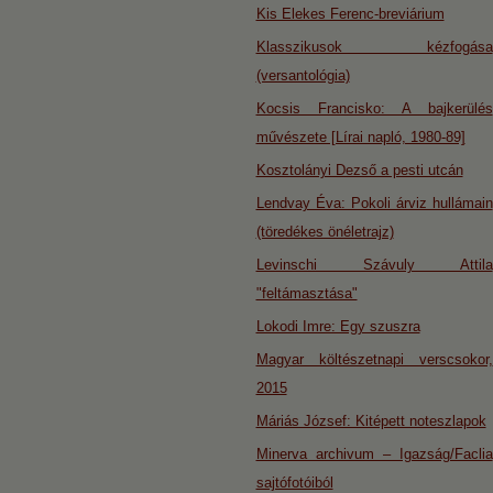
Kis Elekes Ferenc-breviárium
Klasszikusok kézfogása
(versantológia)
Kocsis Francisko: A bajkerülés
művészete [Lírai napló, 1980-89]
Kosztolányi Dezső a pesti utcán
Lendvay Éva: Pokoli árviz hullámain
(töredékes önéletrajz)
Levinschi Szávuly Attila
"feltámasztása"
Lokodi Imre: Egy szuszra
Magyar költészetnapi verscsokor,
2015
Máriás József: Kitépett noteszlapok
Minerva archivum – Igazság/Faclia
sajtófotóiból