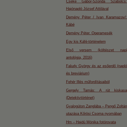
Cseke Gábor-Szonda Szabolcs:
Hajónapló József Attilával
Demény Péter / Ivan Karamazov/:
Kábé
Demény Péter. Operamesék
Egy kis Káfé-történelem
Első versem (költészet napi
antológia, 2016)
Faludy György és az esőerdő (napló
és breviárium)
Fehér Illés műfordításaiból
Gergely Tamás: A rút kiskasa
(Detektivtörténet)
Gyalogúton Zanglába – Pengő Zoltán
utazása Kőrösi Csoma nyomában
Hm – Hajdú Mónika fotórovata