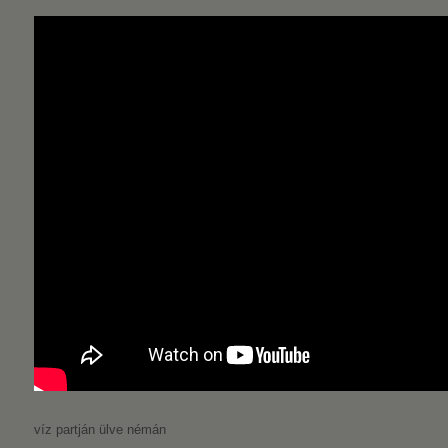
víz partján ülve némán