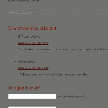
kővé homokká mállva
2020. december 18.
2 hozzászólás érkezett
B.Tomos Hajnal
:
2020. december 18. 03:27
Csodálatos, csodálatos ! És a zene, mint pont méretre talált k
Albert Csilla
:
2020. december 18. 05:48
” Milyen szép, zsongó sodródás- versben, zenében.
Szóljon hozzá!
Név (kötelező megadni)