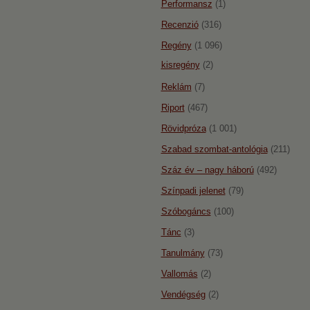
Performansz
(1)
Recenzió
(316)
Regény
(1 096)
kisregény
(2)
Reklám
(7)
Riport
(467)
Rövidpróza
(1 001)
Szabad szombat-antológia
(211)
Száz év – nagy háború
(492)
Színpadi jelenet
(79)
Szóbogáncs
(100)
Tánc
(3)
Tanulmány
(73)
Vallomás
(2)
Vendégség
(2)