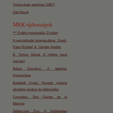
Vitorla-ének antológia (1967)
Zöld Bazár
MEK-újdonságok
*** Erdélyi monográfia (2 kötet)
A nemzettudat tárgyiasulásai. Szerk.
Papp Richárd, A. Gergely András
B. Tomos Hajnal: A mérleg hava
(versek)
Bölöni Domokos: A rablóhús
fogyasztása
Borbándi Gyula: Nyugati magyar
idordalmi lexikon és bibliográfia
Cervantes: Don Quijote de la
Mancha
Debreczeni Éva: A boldogtalan