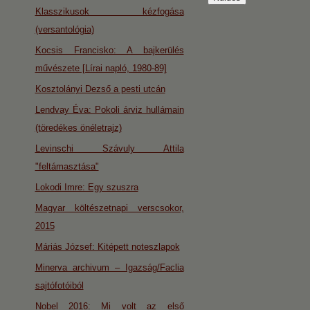
Klasszikusok kézfogása
(versantológia)
Kocsis Francisko: A bajkerülés
művészete [Lírai napló, 1980-89]
Kosztolányi Dezső a pesti utcán
Lendvay Éva: Pokoli árviz hullámain
(töredékes önéletrajz)
Levinschi Szávuly Attila
"feltámasztása"
Lokodi Imre: Egy szuszra
Magyar költészetnapi verscsokor,
2015
Máriás József: Kitépett noteszlapok
Minerva archivum – Igazság/Faclia
sajtófotóiból
Nobel 2016: Mi volt az első