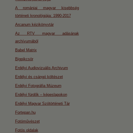
A romániai magyar kisebbség
történeti kronológiája: 1990-2017
Arcanum kézikönyvtár
Az RTV magyar adásának
archívumából
Babel Matrix
Bigpikcsör
Erdélyi Audiovizuális Archivum
Erdélyi és csángó költészet
Erdélyi Fotográfia Múzeum
Erdélyi fürdők – képeslapokon
Erdélyi Magyar Szótörténeti Tár
Fortepan.hu
Fotóművészet
Fotós oldalak