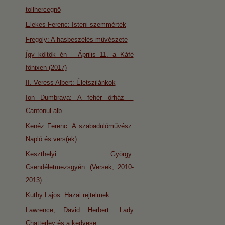
tollhercegnő
Elekes Ferenc: Isteni szemmérték
Fregoly: A hasbeszélés művészete
Így költök én – Április 11. a Káfé
főnixen (2017)
II. Veress Albert: Életszilánkok
Ion Dumbrava: A fehér őrház –
Cantonul alb
Kenéz Ferenc: A szabadulóművész.
Napló és vers(ek)
Keszthelyi György:
Csendéletmezsgyén. (Versek, 2010-
2013)
Kuthy Lajos: Hazai rejtelmek
Lawrence, David Herbert: Lady
Chatterley és a kedvese