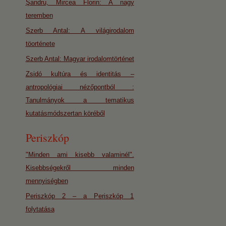
Şandru, Mircea Florin: A nagy
teremben
Szerb Antal: A világirodalom
töorténete
Szerb Antal: Magyar irodalomtörténet
Zsidó kultúra és identitás –
antropológiai nézőpontból :
Tanulmányok a tematikus
kutatásmódszertan köréből
Periszkóp
"Minden ami kisebb valaminél".
Kisebbségekről minden
mennyiségben
Periszkóp 2 – a Periszkóp 1
folytatása