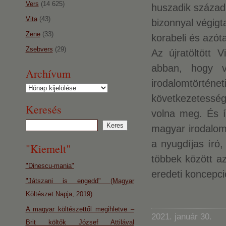
Vers
(14 625)
huszadik század
Vita
(43)
bizonnyal végig
Zene
(33)
korabeli és azót
Zsebvers
(29)
Az újratöltött 
abban, hogy v
Archívum
irodalomtört
Archívum
következetessége
Keresés
volna meg. És í
magyar irodalom
a nyugdíjas író,
"Kiemelt"
többek között a
"Dinescu-mania"
eredeti koncepci
"Játszani is engedd" (Magyar
Költészet Napja, 2019)
A magyar költészettől megihletve –
2021. január 30.
Brit költők József Attilával