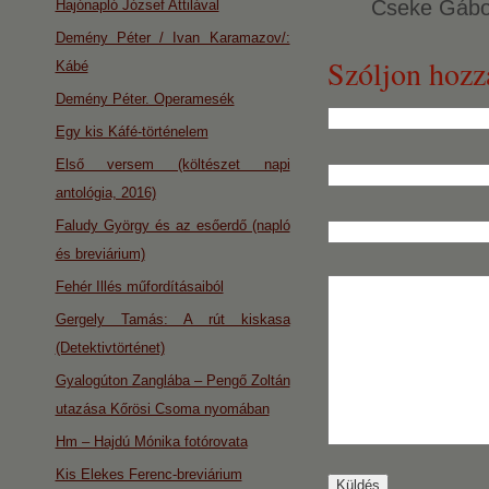
Cseke Gábo
Hajónapló József Attilával
Demény Péter / Ivan Karamazov/:
Szóljon hozz
Kábé
Demény Péter. Operamesék
Egy kis Káfé-történelem
Első versem (költészet napi
antológia, 2016)
Faludy György és az esőerdő (napló
és breviárium)
Fehér Illés műfordításaiból
Gergely Tamás: A rút kiskasa
(Detektivtörténet)
Gyalogúton Zanglába – Pengő Zoltán
utazása Kőrösi Csoma nyomában
Hm – Hajdú Mónika fotórovata
Kis Elekes Ferenc-breviárium