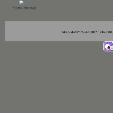
Pusztai Péter rajza
DESIGNED BY
NODETHIRTYTHREE
FOR