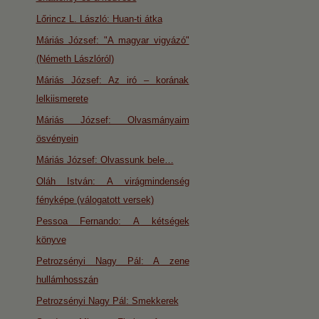
Lőrincz L. László: Huan-ti átka
Máriás József: "A magyar vigyázó"
(Németh Lászlóról)
Máriás József: Az iró – korának
lelkiismerete
Máriás József: Olvasmányaim
ösvényein
Máriás József: Olvassunk bele…
Oláh István: A virágmindenség
fényképe (válogatott versek)
Pessoa Fernando: A kétségek
könyve
Petrozsényi Nagy Pál: A zene
hullámhosszán
Petrozsényi Nagy Pál: Smekkerek