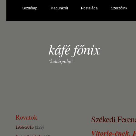
Kezdőlap
Magunkról
Postaláda
Szerzőink
káfé főnix
"kultúrpolip"
Rovatok
Székedi Ferenc
1956-2016
(129)
Vitorla-ének. F