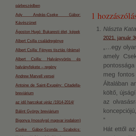
párbeszédben
1 hozzászólás
Ady András-Cseke Gábor:
Kávészünet
Nászta Kata
Ágoston Hugó: Bukaresti élet, képek
2021. január 3
Albert Csilla családregénye
„…egy olyan
Albert Csilla: Fényes tisztás (dráma)
amely Csek
Albert Csilla: Halványvörös és
pontossága 
halványfekete – regény
meg fontos 
Andrew Marvell versei
Általában a
Antoine de Saint-Exupéry: Citadella-
költő, újság
breviárium
az olvasásr
az idő harcokat ujráz /1914-2014/
koncepciójú
Bálint György breviárium
”
Bigonya (mosolygó magyar irodalom)
Hát ettől a
Cseke Gábor-Szonda Szabolcs: