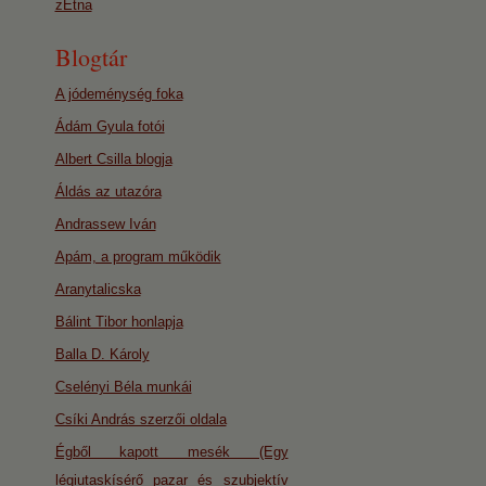
zEtna
Blogtár
A jódeménység foka
Ádám Gyula fotói
Albert Csilla blogja
Áldás az utazóra
Andrassew Iván
Apám, a program működik
Aranytalicska
Bálint Tibor honlapja
Balla D. Károly
Cselényi Béla munkái
Csíki András szerzői oldala
Égből kapott mesék (Egy
légiutaskísérő pazar és szubjektív