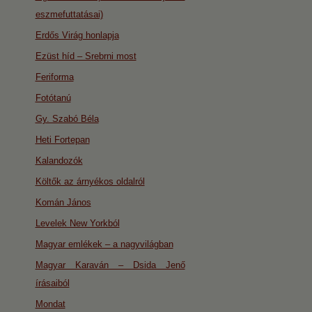
eszmefuttatásai)
Erdős Virág honlapja
Ezüst híd – Srebrni most
Feriforma
Fotótanú
Gy. Szabó Béla
Heti Fortepan
Kalandozók
Költők az árnyékos oldalról
Komán János
Levelek New Yorkból
Magyar emlékek – a nagyvilágban
Magyar Karaván – Dsida Jenő
írásaiból
Mondat