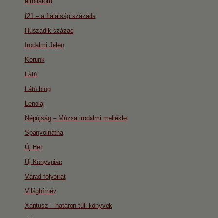
eirodalom
f21 – a fiatalság százada
Huszadik század
Irodalmi Jelen
Korunk
Látó
Látó blog
Lenolaj
Népújság – Múzsa irodalmi melléklet
Spanyolnátha
Új Hét
Új Könyvpiac
Várad folyóirat
Világhírnév
Xantusz – határon túli könyvek