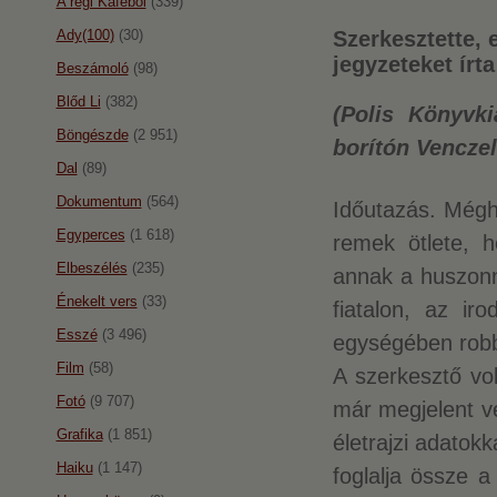
A régi Káféból
(339)
Ady(100)
(30)
Szerkesztette, 
jegyzeteket írt
Beszámoló
(98)
Blőd Li
(382)
(Polis Könyvki
Böngészde
(2 951)
borítón Venczel
Dal
(89)
Dokumentum
(564)
Időutazás. Mégh
Egyperces
(1 618)
remek ötlete, h
Elbeszélés
(235)
annak a huszonn
Énekelt vers
(33)
fiatalon, az ir
Esszé
(3 496)
egységében robb
Film
(58)
A szerkesztő vo
Fotó
(9 707)
már megjelent v
Grafika
(1 851)
életrajzi adato
Haiku
(1 147)
foglalja össze a