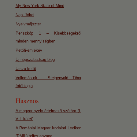
My New York State of Mind
Napi Jókai
Nyelvmájszter
Periszkóp 1 – Kisebbségekről
minden mennyiségben
Petőfi-emlékév
Új népszabadság blog
Urszu kettő
Vallomás-ok – Steigerwald Tibor
fotóblogja
Hasznos
A magyar nyelv értelmező szótára (I-
VII. kötet)
A Romániai Magyar Irodalmi Lexikon
(RMIL) teljes anyaga