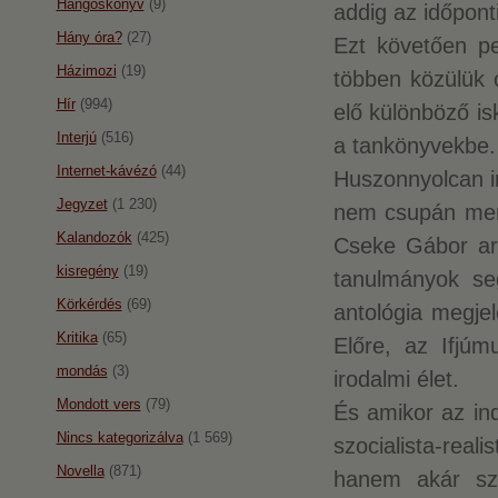
Hangoskönyv
(9)
addig az időpont
Hány óra?
(27)
Ezt követően pe
Házimozi
(19)
többen közülük 
Hír
(994)
elő különböző i
Interjú
(516)
a tankönyvekbe.
Internet-kávézó
(44)
Huszonnyolcan i
Jegyzet
(1 230)
nem csupán mem
Kalandozók
(425)
Cseke Gábor arr
kisregény
(19)
tanulmányok seg
Körkérdés
(69)
antológia megje
Kritika
(65)
Előre, az Ifjúm
mondás
(3)
irodalmi élet.
Mondott vers
(79)
És amikor az ind
Nincs kategorizálva
(1 569)
szocialista-real
Novella
(871)
hanem akár sz