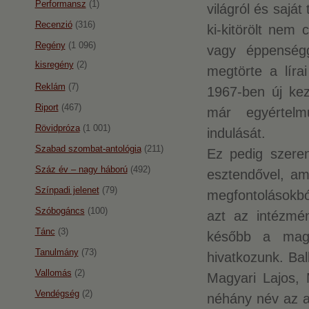
Performansz
(1)
világról és sajá
Recenzió
(316)
ki-kitörölt nem
Regény
(1 096)
vagy éppenségg
kisregény
(2)
megtörte a líra
Reklám
(7)
1967-ben új kez
Riport
(467)
már egyértel
Rövidpróza
(1 001)
indulását.
Szabad szombat-antológia
(211)
Ez pedig szere
Száz év – nagy háború
(492)
esztendővel, ami
Színpadi jelenet
(79)
megfontolásokból
Szóbogáncs
(100)
azt az intézmé
Tánc
(3)
később a magy
Tanulmány
(73)
hivatkozunk. Bal
Vallomás
(2)
Magyari Lajos,
Vendégség
(2)
néhány név az an