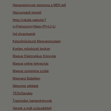
Hangoskönyvek lajstroma a MEK-ből
Házsongárdi temető
https://ujkafe.website/?
s=Petrozsnyi+Nagy+Pl+LI+LI
Ind olvasósarok
Képzőművészet Magyarországon
Kortárs művészeti lexikon
Magyar Elektronikus Könyvtár
Magyar online helyesírás
Magyar szinonima szótár
Magyarul Babelben
Népzenei példatár
TEDxDanubia
Transindex hangoskönyvek
Versek a múlt századokból