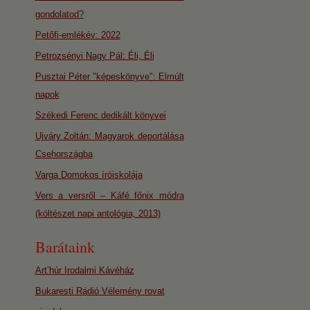
gondolatod?
Petőfi-emlékév: 2022
Petrozsényi Nagy Pál: Éli, Éli
Pusztai Péter "képeskönyve": Elmúlt
napok
Székedi Ferenc dedikált könyvei
Ujváry Zoltán: Magyarok deportálása
Csehországba
Varga Domokos íróiskolája
Vers a versről – Káfé főnix módra
(költészet napi antológia, 2013)
Barátaink
Art’húr Irodalmi Kávéház
Bukaresti Rádió Vélemény rovat