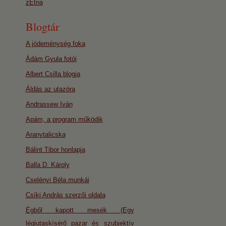
zEtna
Blogtár
A jódeménység foka
Ádám Gyula fotói
Albert Csilla blogja
Áldás az utazóra
Andrassew Iván
Apám, a program működik
Aranytalicska
Bálint Tibor honlapja
Balla D. Károly
Cselényi Béla munkái
Csíki András szerzői oldala
Égből kapott mesék (Egy
légiutaskísérő pazar és szubjektív