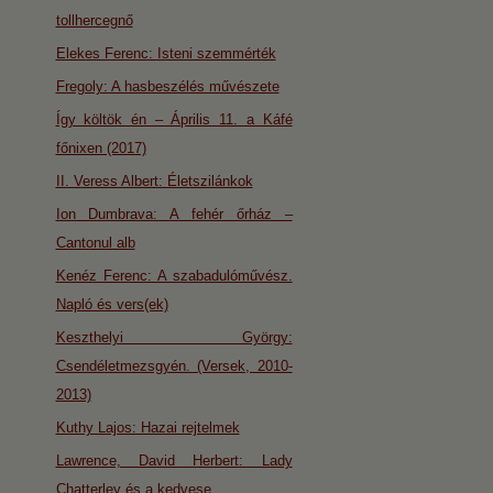
tollhercegnő
Elekes Ferenc: Isteni szemmérték
Fregoly: A hasbeszélés művészete
Így költök én – Április 11. a Káfé
főnixen (2017)
II. Veress Albert: Életszilánkok
Ion Dumbrava: A fehér őrház –
Cantonul alb
Kenéz Ferenc: A szabadulóművész.
Napló és vers(ek)
Keszthelyi György:
Csendéletmezsgyén. (Versek, 2010-
2013)
Kuthy Lajos: Hazai rejtelmek
Lawrence, David Herbert: Lady
Chatterley és a kedvese