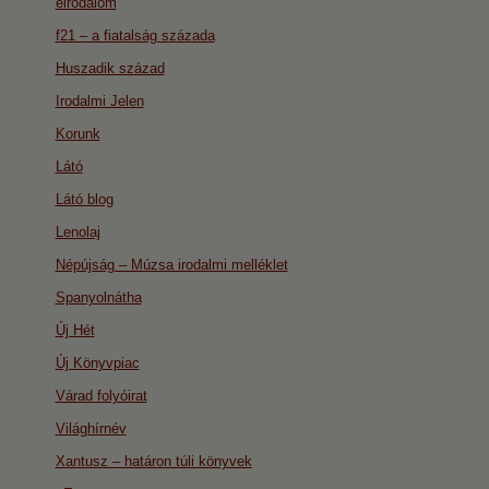
eirodalom
f21 – a fiatalság százada
Huszadik század
Irodalmi Jelen
Korunk
Látó
Látó blog
Lenolaj
Népújság – Múzsa irodalmi melléklet
Spanyolnátha
Új Hét
Új Könyvpiac
Várad folyóirat
Világhírnév
Xantusz – határon túli könyvek