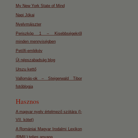
My New York State of Mind
Napi Jókai
Nyelvmájszter
Periszkóp 1 – Kisebbségekről
minden mennyiségben
Petőfi-emlékév
Új népszabadság blog
Urszu kettő
Vallomás-ok – Steigerwald Tibor
fotóblogja
Hasznos
A magyar nyelv értelmező szótára (I-
VII. kötet)
A Romániai Magyar Irodalmi Lexikon
(RMIL) teljes anyaga