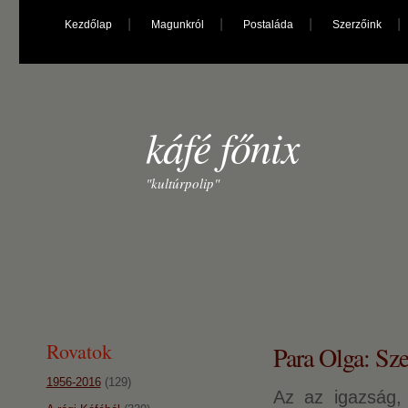
Kezdőlap
Magunkról
Postaláda
Szerzőink
káfé főnix
"kultúrpolip"
Rovatok
Para Olga: Sze
1956-2016
(129)
Az az igazság,