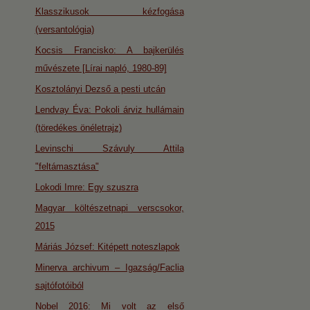
Klasszikusok kézfogása
(versantológia)
Kocsis Francisko: A bajkerülés
művészete [Lírai napló, 1980-89]
Kosztolányi Dezső a pesti utcán
Lendvay Éva: Pokoli árviz hullámain
(töredékes önéletrajz)
Levinschi Szávuly Attila
"feltámasztása"
Lokodi Imre: Egy szuszra
Magyar költészetnapi verscsokor,
2015
Máriás József: Kitépett noteszlapok
Minerva archivum – Igazság/Faclia
sajtófotóiból
Nobel 2016: Mi volt az első