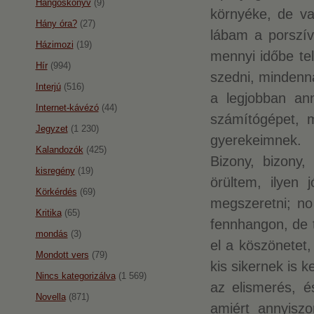
Hangoskönyv
(9)
környéke, de va
Hány óra?
(27)
lábam a porszív
Házimozi
(19)
mennyi időbe tel
Hír
(994)
szedni, mindenna
Interjú
(516)
a legjobban an
Internet-kávézó
(44)
számítógépet, m
Jegyzet
(1 230)
gyerekeimnek.
Kalandozók
(425)
Bizony, bizony
kisregény
(19)
örültem, ilyen 
Körkérdés
(69)
megszeretni; no
Kritika
(65)
fennhangon, de 
mondás
(3)
el a köszönetet
Mondott vers
(79)
kis sikernek is k
Nincs kategorizálva
(1 569)
az elismerés, é
Novella
(871)
amiért annyiszo