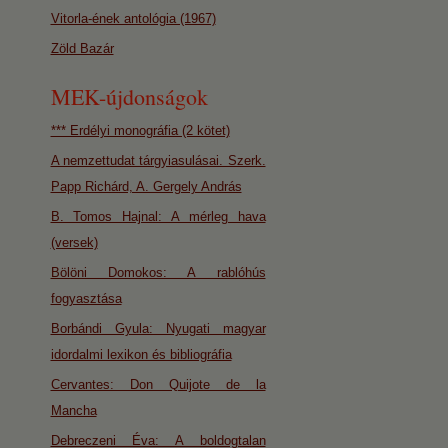
Vitorla-ének antológia (1967)
Zöld Bazár
MEK-újdonságok
*** Erdélyi monográfia (2 kötet)
A nemzettudat tárgyiasulásai. Szerk.
Papp Richárd, A. Gergely András
B. Tomos Hajnal: A mérleg hava
(versek)
Bölöni Domokos: A rablóhús
fogyasztása
Borbándi Gyula: Nyugati magyar
idordalmi lexikon és bibliográfia
Cervantes: Don Quijote de la
Mancha
Debreczeni Éva: A boldogtalan