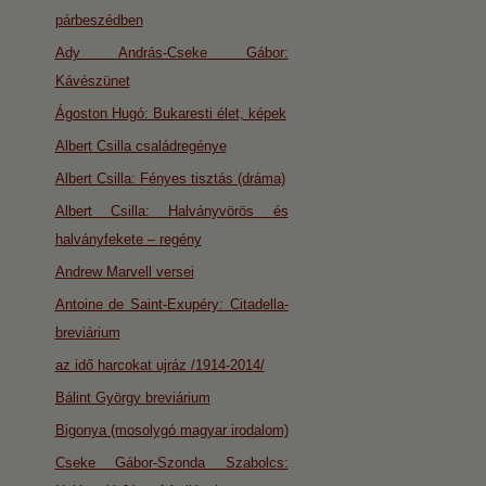
párbeszédben
Ady András-Cseke Gábor:
Kávészünet
Ágoston Hugó: Bukaresti élet, képek
Albert Csilla családregénye
Albert Csilla: Fényes tisztás (dráma)
Albert Csilla: Halványvörös és
halványfekete – regény
Andrew Marvell versei
Antoine de Saint-Exupéry: Citadella-
breviárium
az idő harcokat ujráz /1914-2014/
Bálint György breviárium
Bigonya (mosolygó magyar irodalom)
Cseke Gábor-Szonda Szabolcs: