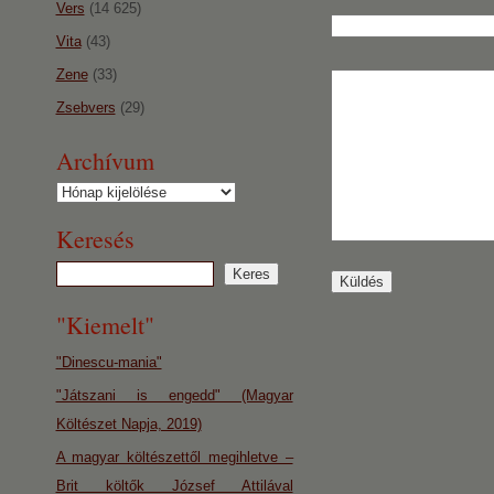
Vers
(14 625)
Vita
(43)
Zene
(33)
Zsebvers
(29)
Archívum
Archívum
Keresés
"Kiemelt"
"Dinescu-mania"
"Játszani is engedd" (Magyar
Költészet Napja, 2019)
A magyar költészettől megihletve –
Brit költők József Attilával