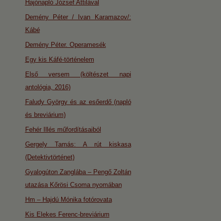
Hajónapló József Attilával
Demény Péter / Ivan Karamazov/:
Kábé
Demény Péter. Operamesék
Egy kis Káfé-történelem
Első versem (költészet napi
antológia, 2016)
Faludy György és az esőerdő (napló
és breviárium)
Fehér Illés műfordításaiból
Gergely Tamás: A rút kiskasa
(Detektivtörténet)
Gyalogúton Zanglába – Pengő Zoltán
utazása Kőrösi Csoma nyomában
Hm – Hajdú Mónika fotórovata
Kis Elekes Ferenc-breviárium