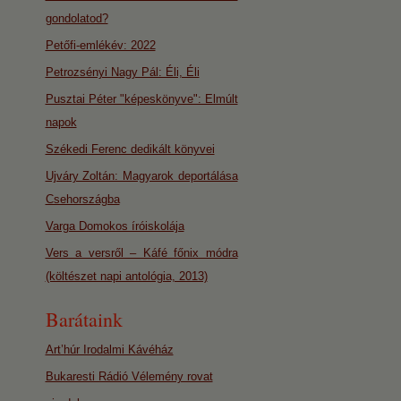
gondolatod?
Petőfi-emlékév: 2022
Petrozsényi Nagy Pál: Éli, Éli
Pusztai Péter "képeskönyve": Elmúlt
napok
Székedi Ferenc dedikált könyvei
Ujváry Zoltán: Magyarok deportálása
Csehországba
Varga Domokos íróiskolája
Vers a versről – Káfé főnix módra
(költészet napi antológia, 2013)
Barátaink
Art’húr Irodalmi Kávéház
Bukaresti Rádió Vélemény rovat