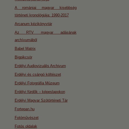
A romániai magyar kisebbség
történeti kronológiája: 1990-2017
Arcanum kézikönyvtár
Az RTV magyar adásának
archívumából
Babel Matrix
Bigpikcsör
Erdélyi Audiovizuális Archivum
Erdélyi és csángó költészet
Erdélyi Fotográfia Múzeum
Erdélyi fürdők – képeslapokon
Erdélyi Magyar Szótörténeti Tár
Fortepan.hu
Fotóművészet
Fotós oldalak