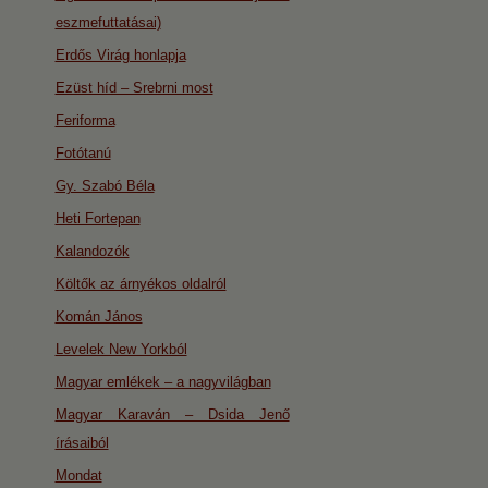
eszmefuttatásai)
Erdős Virág honlapja
Ezüst híd – Srebrni most
Feriforma
Fotótanú
Gy. Szabó Béla
Heti Fortepan
Kalandozók
Költők az árnyékos oldalról
Komán János
Levelek New Yorkból
Magyar emlékek – a nagyvilágban
Magyar Karaván – Dsida Jenő
írásaiból
Mondat