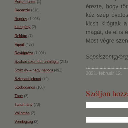
Performansz
(1)
érezte, hogy tör
Recenzió
(316)
kéz szép óvato
Regény
(1 096)
kicsit kilógtak
kisregény
(2)
magát, de el is 
Reklám
(7)
Most végre szen
Riport
(467)
Rövidpróza
(1 001)
Sepsiszentgyörgy
Szabad szombat-antológia
(211)
Száz év – nagy háború
(492)
2021. február 12.
Színpadi jelenet
(79)
Szóbogáncs
(100)
Szóljon hozz
Tánc
(3)
Tanulmány
(73)
Vallomás
(2)
Vendégség
(2)