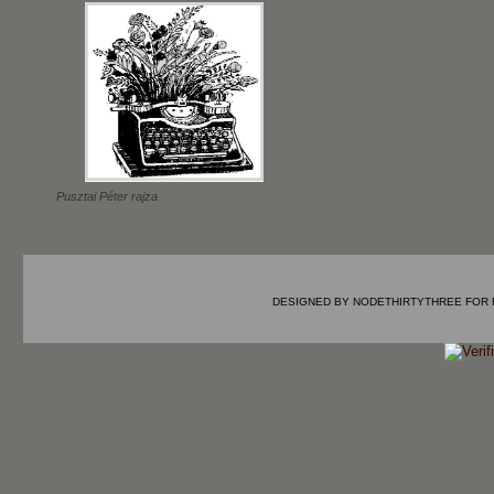
Pusztai Péter rajza
DESIGNED BY
NODETHIRTYTHREE
FOR