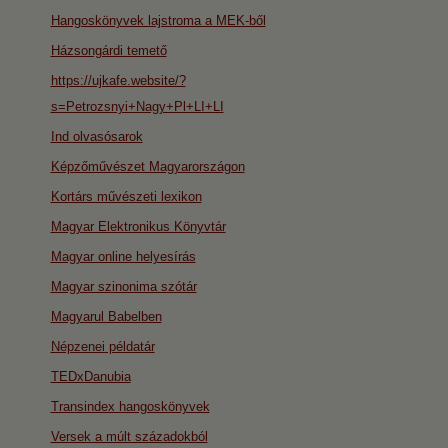
Hangoskönyvek lajstroma a MEK-ből
Házsongárdi temető
https://ujkafe.website/?
s=Petrozsnyi+Nagy+Pl+LI+LI
Ind olvasósarok
Képzőművészet Magyarországon
Kortárs művészeti lexikon
Magyar Elektronikus Könyvtár
Magyar online helyesírás
Magyar szinonima szótár
Magyarul Babelben
Népzenei példatár
TEDxDanubia
Transindex hangoskönyvek
Versek a múlt századokból