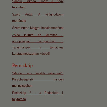
Şandru, Mircea Florin: A nagy
teremben
Szerb Antal: A világirodalom
töorténete
Szerb Antal: Magyar irodalomtörténet
Zsidó kultúra és identitás –
antropológiai nézőpontból :
Tanulmányok a tematikus
kutatásmódszertan köréből
Periszkóp
"Minden ami kisebb valaminél".
Kisebbségekről minden
mennyiségben
Periszkóp 2 – a Periszkóp 1
folytatása