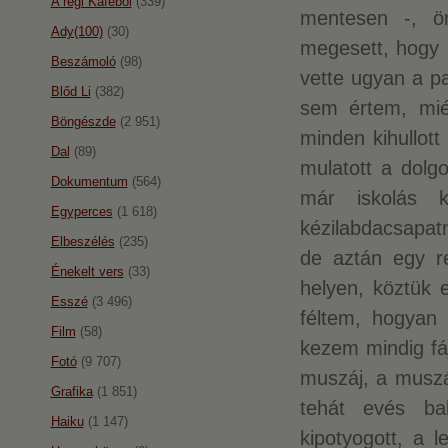
A régi Káféból
(339)
mentesen -, ö
Ady(100)
(30)
megesett, hogy 
Beszámoló
(98)
vette ugyan a p
Blőd Li
(382)
sem értem, miér
Böngészde
(2 951)
minden kihullot
Dal
(89)
mulatott a dolgo
Dokumentum
(564)
már iskolás k
Egyperces
(1 618)
kézilabdacsapatn
Elbeszélés
(235)
de aztán egy re
Énekelt vers
(33)
helyen, köztük 
Esszé
(3 496)
féltem, hogyan 
Film
(58)
kezem mindig fá
Fotó
(9 707)
muszáj, a muszáj
Grafika
(1 851)
tehát evés bal
Haiku
(1 147)
kipotyogott, a 