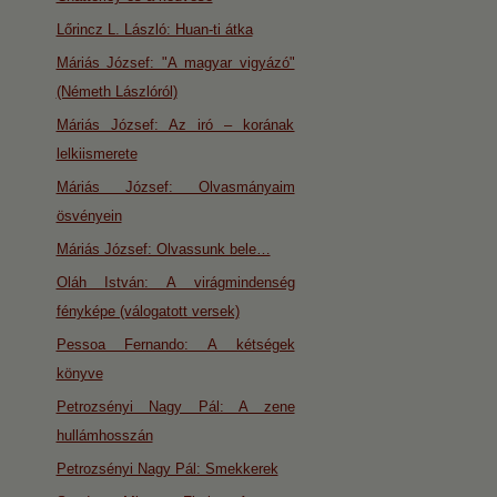
Lőrincz L. László: Huan-ti átka
Máriás József: "A magyar vigyázó"
(Németh Lászlóról)
Máriás József: Az iró – korának
lelkiismerete
Máriás József: Olvasmányaim
ösvényein
Máriás József: Olvassunk bele…
Oláh István: A virágmindenség
fényképe (válogatott versek)
Pessoa Fernando: A kétségek
könyve
Petrozsényi Nagy Pál: A zene
hullámhosszán
Petrozsényi Nagy Pál: Smekkerek