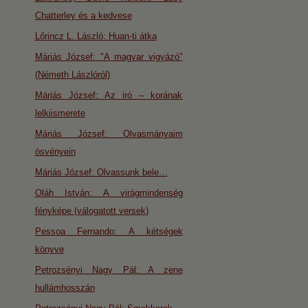
Chatterley és a kedvese
Lőrincz L. László: Huan-ti átka
Máriás József: "A magyar vigyázó"
(Németh Lászlóról)
Máriás József: Az iró – korának
lelkiismerete
Máriás József: Olvasmányaim
ösvényein
Máriás József: Olvassunk bele…
Oláh István: A virágmindenség
fényképe (válogatott versek)
Pessoa Fernando: A kétségek
könyve
Petrozsényi Nagy Pál: A zene
hullámhosszán