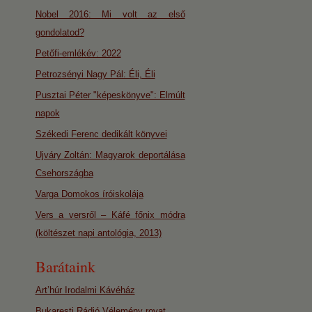
Nobel 2016: Mi volt az első
gondolatod?
Petőfi-emlékév: 2022
Petrozsényi Nagy Pál: Éli, Éli
Pusztai Péter "képeskönyve": Elmúlt
napok
Székedi Ferenc dedikált könyvei
Ujváry Zoltán: Magyarok deportálása
Csehországba
Varga Domokos íróiskolája
Vers a versről – Káfé főnix módra
(költészet napi antológia, 2013)
Barátaink
Art’húr Irodalmi Kávéház
Bukaresti Rádió Vélemény rovat