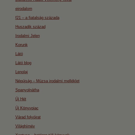
eirodalom
f21 – a fiatalság százada
Huszadik század
Irodalmi Jelen
Korunk
Látó
Látó blog
Lenolaj
Népújság – Múzsa irodalmi melléklet
Spanyolnátha
Új Hét
Új Könyvpiac
Várad folyóirat
Világhírnév