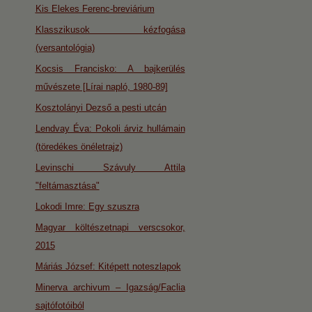
Kis Elekes Ferenc-breviárium
Klasszikusok kézfogása
(versantológia)
Kocsis Francisko: A bajkerülés
művészete [Lírai napló, 1980-89]
Kosztolányi Dezső a pesti utcán
Lendvay Éva: Pokoli árviz hullámain
(töredékes önéletrajz)
Levinschi Szávuly Attila
"feltámasztása"
Lokodi Imre: Egy szuszra
Magyar költészetnapi verscsokor,
2015
Máriás József: Kitépett noteszlapok
Minerva archivum – Igazság/Faclia
sajtófotóiból