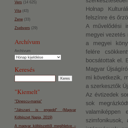
szerkesztésében
Vers
(14 625)
Holnap Kulturá
Vita
(43)
felszínre és őrz
Zene
(33)
A művelődési i
Zsebvers
(29)
megyei vezetés m
Archívum
a megyei könyv
Archívum
felére csökken
bocsátottak el. 
Keresés
Magyar Újságíró
mi következik, 
a szerkesztők Új
"Kiemelt"
Az évtizedek so
"Dinescu-mania"
sok megrázkód
"Játszani is engedd" (Magyar
valamiképpen e
Költészet Napja, 2019)
szimfonikusok,
A magyar költészettől megihletve –