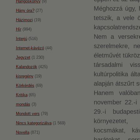
Hangoskönyv
(9)
Méghozzá úgy, h
Hány óra?
(27)
tetszik, a vele
Házimozi
(19)
kapcsolatrendsz
Hír
(994)
Nem a versekre
Interjú
(516)
szerelmekre, n
Internet-kávézó
(44)
életművét tükröz
Jegyzet
(1 230)
társadalmi v
Kalandozók
(425)
kultúrpolitika 
kisregény
(19)
alapján átszűrt 
Körkérdés
(69)
Hanem valóban
Kritika
(65)
november 22.-i 
mondás
(3)
29.-i budapest
Mondott vers
(79)
környezetet, 
Nincs kategorizálva
(1 569)
kocsmákat, káv
Novella
(871)
barátokat, sor