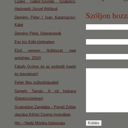
Cseke Gábor-Szonda Szabolcs:
Hajónapló József Attilával
Szóljon hozz
Demény Péter / Ivan Karamazov/:
Kábé
Demény Péter. Operamesék
Egy kis Káfé-történelem
Első versem (költészet napi
antológia, 2016)
Faludy György és az esőerdő (napló
és breviárium)
Fehér Illés műfordításaiból
Gergely Tamás: A rút kiskasa
(Detektivtörténet)
Gyalogúton Zanglába – Pengő Zoltán
utazása Kőrösi Csoma nyomában
Hm – Hajdú Mónika fotórovata