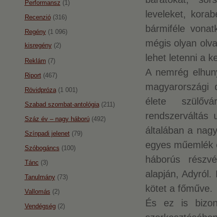
Performansz
(1)
leveleket, korab
Recenzió
(316)
bármiféle vonat
Regény
(1 096)
mégis olyan olv
kisregény
(2)
lehet letenni a 
Reklám
(7)
A nemrég elhuny
Riport
(467)
magyarországi dí
Rövidpróza
(1 001)
élete szülőv
Szabad szombat-antológia
(211)
rendszerváltás 
Száz év – nagy háború
(492)
általában a nagy
Színpadi jelenet
(79)
egyes műemlék ép
Szóbogáncs
(100)
háborús részvé
Tánc
(3)
alapján, Adyról
Tanulmány
(73)
kötet a főműve.
Vallomás
(2)
És ez is bizony
Vendégség
(2)