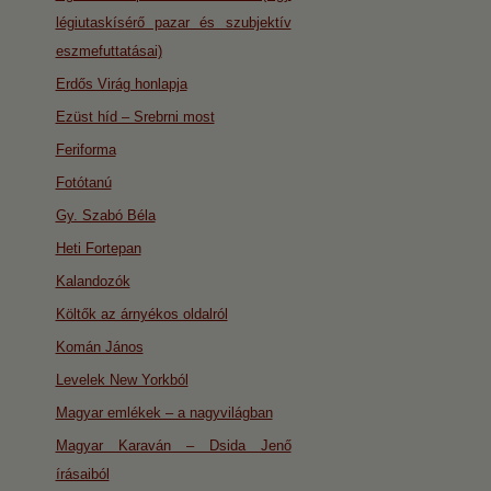
légiutaskísérő pazar és szubjektív
eszmefuttatásai)
Erdős Virág honlapja
Ezüst híd – Srebrni most
Feriforma
Fotótanú
Gy. Szabó Béla
Heti Fortepan
Kalandozók
Költők az árnyékos oldalról
Komán János
Levelek New Yorkból
Magyar emlékek – a nagyvilágban
Magyar Karaván – Dsida Jenő
írásaiból