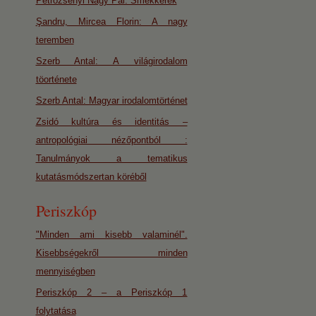
Petrozsényi Nagy Pál: Smekkerek
Şandru, Mircea Florin: A nagy
teremben
Szerb Antal: A világirodalom
töorténete
Szerb Antal: Magyar irodalomtörténet
Zsidó kultúra és identitás –
antropológiai nézőpontból :
Tanulmányok a tematikus
kutatásmódszertan köréből
Periszkóp
"Minden ami kisebb valaminél".
Kisebbségekről minden
mennyiségben
Periszkóp 2 – a Periszkóp 1
folytatása