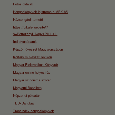
Fotós oldalak
Hangoskönyvek lajstroma a MEK-ből
Házsongárdi temető
https://ujkafe.website/?
s=Petrozsnyi+Nagy+Pl+LI+LI
Ind olvasósarok
Képzőművészet Magyarországon
Kortárs művészeti lexikon
Magyar Elektronikus Könyvtár
Magyar online helyesírás
Magyar szinonima szótár
Magyarul Babelben
Népzenei példatár
TEDxDanubia
Transindex hangoskönyvek