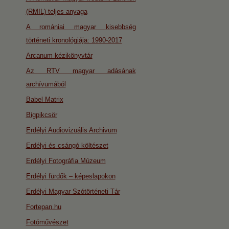
(RMIL) teljes anyaga
A romániai magyar kisebbség
történeti kronológiája: 1990-2017
Arcanum kézikönyvtár
Az RTV magyar adásának
archívumából
Babel Matrix
Bigpikcsör
Erdélyi Audiovizuális Archivum
Erdélyi és csángó költészet
Erdélyi Fotográfia Múzeum
Erdélyi fürdők – képeslapokon
Erdélyi Magyar Szótörténeti Tár
Fortepan.hu
Fotóművészet