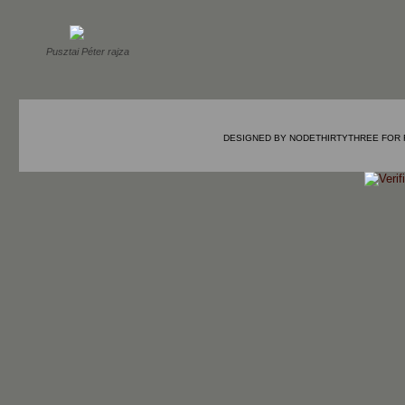
Pusztai Péter rajza
DESIGNED BY
NODETHIRTYTHREE
FOR