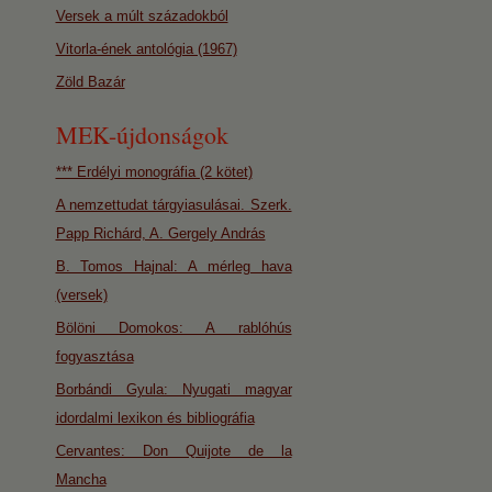
Versek a múlt századokból
Vitorla-ének antológia (1967)
Zöld Bazár
MEK-újdonságok
*** Erdélyi monográfia (2 kötet)
A nemzettudat tárgyiasulásai. Szerk.
Papp Richárd, A. Gergely András
B. Tomos Hajnal: A mérleg hava
(versek)
Bölöni Domokos: A rablóhús
fogyasztása
Borbándi Gyula: Nyugati magyar
idordalmi lexikon és bibliográfia
Cervantes: Don Quijote de la
Mancha