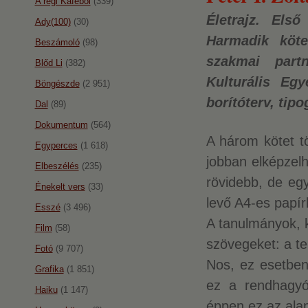
A régi Káféból
(339)
Életrajz. Első
Ady(100)
(30)
Harmadik köte
Beszámoló
(98)
szakmai part
Blőd Li
(382)
Kulturális Egy
Böngészde
(2 951)
borítóterv, tip
Dal
(89)
Dokumentum
(564)
A három kötet t
Egyperces
(1 618)
jobban elképzelh
Elbeszélés
(235)
rövidebb, de egy
Énekelt vers
(33)
levő A4-es papír
Esszé
(3 496)
A tanulmányok, 
Film
(58)
szövegeket: a te
Fotó
(9 707)
Nos, ez esetben 
Grafika
(1 851)
ez a rendhagyó
Haiku
(1 147)
éppen ez az ala