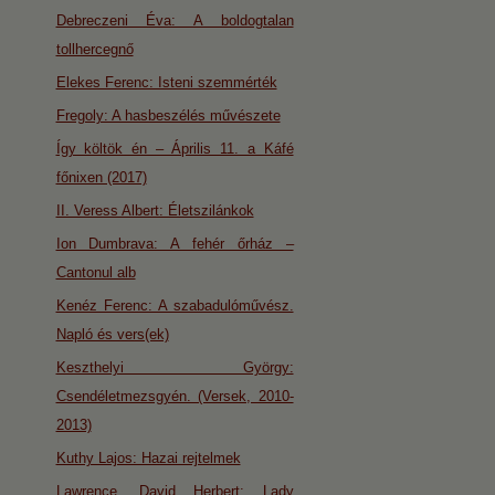
Debreczeni Éva: A boldogtalan
tollhercegnő
Elekes Ferenc: Isteni szemmérték
Fregoly: A hasbeszélés művészete
Így költök én – Április 11. a Káfé
főnixen (2017)
II. Veress Albert: Életszilánkok
Ion Dumbrava: A fehér őrház –
Cantonul alb
Kenéz Ferenc: A szabadulóművész.
Napló és vers(ek)
Keszthelyi György:
Csendéletmezsgyén. (Versek, 2010-
2013)
Kuthy Lajos: Hazai rejtelmek
Lawrence, David Herbert: Lady