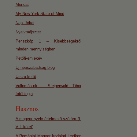
Mondat
My New York State of Mind
Napi Jókai
Nyelvmájszter
Periszkóp 1 – Kisebbségekről
minden mennyiségben
Petőfi-emlékév
Új népszabadság blog
Urszu kettő
Vallomás-ok – Steigerwald Tibor
fotóblogja
Hasznos
A magyar nyelv értelmező szótára (I-
VII. kötet)
A Romániai Magyar Irodalmi Lexikon