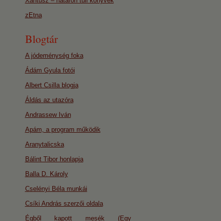
Xantusz – határon túli könyvek
zEtna
Blogtár
A jódeménység foka
Ádám Gyula fotói
Albert Csilla blogja
Áldás az utazóra
Andrassew Iván
Apám, a program működik
Aranytalicska
Bálint Tibor honlapja
Balla D. Károly
Cselényi Béla munkái
Csíki András szerzői oldala
Égből kapott mesék (Egy