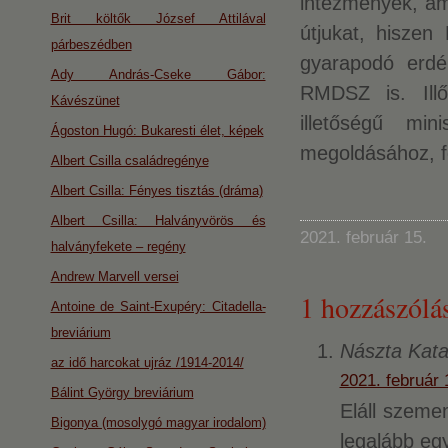
intézmények, ame
Brit költők József Attilával
útjukat, hisze
párbeszédben
gyarapodó erdé
Ady András-Cseke Gábor:
RMDSZ is. Ill
Kávészünet
illetőségű mi
Ágoston Hugó: Bukaresti élet, képek
megoldásához, f
Albert Csilla családregénye
Albert Csilla: Fényes tisztás (dráma)
Albert Csilla: Halványvörös és
2021. február 15.
halványfekete – regény
Andrew Marvell versei
1 hozzászólás
Antoine de Saint-Exupéry: Citadella-
breviárium
Nászta Kata
az idő harcokat ujráz /1914-2014/
2021. február 
Bálint György breviárium
Eláll szeme
Bigonya (mosolygó magyar irodalom)
legalább egy