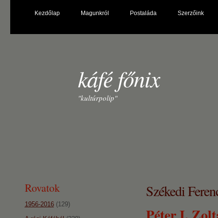
Kezdőlap
Magunkról
Postaláda
Szerzőink
káfé főnix
"kultúrpolip"
Rovatok
Székedi Ferenc
1956-2016
(129)
Péter I. Zol