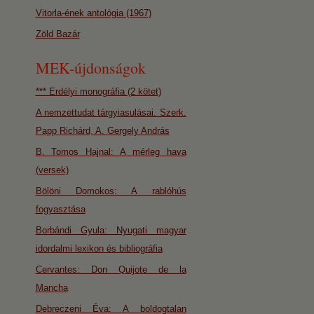
Vitorla-ének antológia (1967)
Zöld Bazár
MEK-újdonságok
*** Erdélyi monográfia (2 kötet)
A nemzettudat tárgyiasulásai. Szerk.
Papp Richárd, A. Gergely András
B. Tomos Hajnal: A mérleg hava
(versek)
Bölöni Domokos: A rablóhús
fogyasztása
Borbándi Gyula: Nyugati magyar
idordalmi lexikon és bibliográfia
Cervantes: Don Quijote de la
Mancha
Debreczeni Éva: A boldogtalan