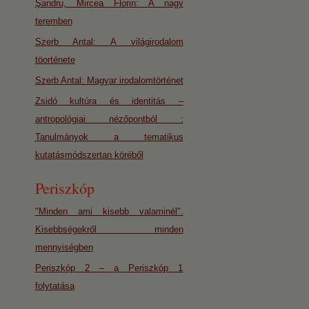
Şandru, Mircea Florin: A nagy
teremben
Szerb Antal: A világirodalom
töorténete
Szerb Antal: Magyar irodalomtörténet
Zsidó kultúra és identitás –
antropológiai nézőpontból :
Tanulmányok a tematikus
kutatásmódszertan köréből
Periszkóp
"Minden ami kisebb valaminél".
Kisebbségekről minden
mennyiségben
Periszkóp 2 – a Periszkóp 1
folytatása