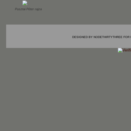
Pusztai Péter rajza
DESIGNED BY
NODETHIRTYTHREE
FOR