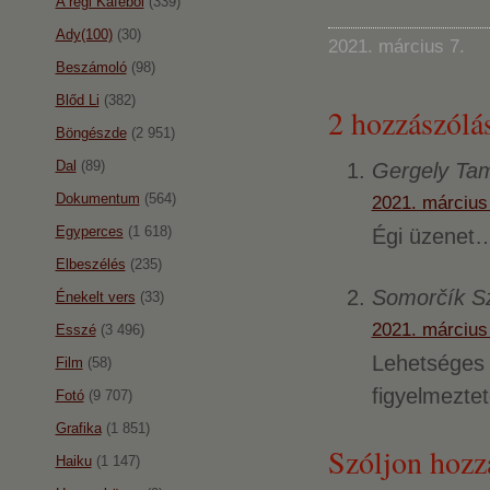
A régi Káféból
(339)
Ady(100)
(30)
2021. március 7.
Beszámoló
(98)
Blőd Li
(382)
2 hozzászólás
Böngészde
(2 951)
Dal
(89)
Gergely Ta
Dokumentum
(564)
2021. március
Egyperces
(1 618)
Égi üzenet…
Elbeszélés
(235)
Somorčík S
Énekelt vers
(33)
2021. március
Esszé
(3 496)
Lehetséges
Film
(58)
figyelmeztet
Fotó
(9 707)
Grafika
(1 851)
Szóljon hozz
Haiku
(1 147)