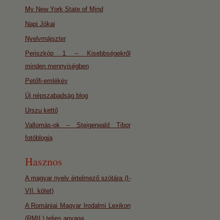
My New York State of Mind
Napi Jókai
Nyelvmájszter
Periszkóp 1 – Kisebbségekről
minden mennyiségben
Petőfi-emlékév
Új népszabadság blog
Urszu kettő
Vallomás-ok – Steigerwald Tibor
fotóblogja
Hasznos
A magyar nyelv értelmező szótára (I-
VII. kötet)
A Romániai Magyar Irodalmi Lexikon
(RMIL) teljes anyaga