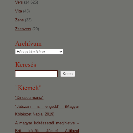
Vers
(14 625)
Vita
(43)
Zene
(33)
Zsebvers
(29)
Archívum
Archívum
Keresés
"Kiemelt"
"Dinescu-mania"
"Játszani is engedd" (Magyar
Költészet Napja, 2019)
A magyar költészettől megihletve –
Brit költők József Attilával