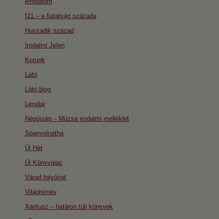
eirodalom
f21 – a fiatalság százada
Huszadik század
Irodalmi Jelen
Korunk
Látó
Látó blog
Lenolaj
Népújság – Múzsa irodalmi melléklet
Spanyolnátha
Új Hét
Új Könyvpiac
Várad folyóirat
Világhírnév
Xantusz – határon túli könyvek