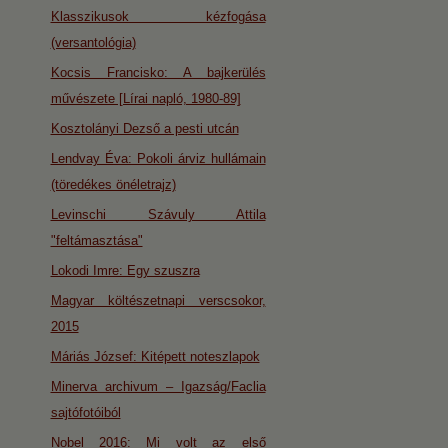
Klasszikusok kézfogása
(versantológia)
Kocsis Francisko: A bajkerülés
művészete [Lírai napló, 1980-89]
Kosztolányi Dezső a pesti utcán
Lendvay Éva: Pokoli árviz hullámain
(töredékes önéletrajz)
Levinschi Szávuly Attila
"feltámasztása"
Lokodi Imre: Egy szuszra
Magyar költészetnapi verscsokor,
2015
Máriás József: Kitépett noteszlapok
Minerva archivum – Igazság/Faclia
sajtófotóiból
Nobel 2016: Mi volt az első