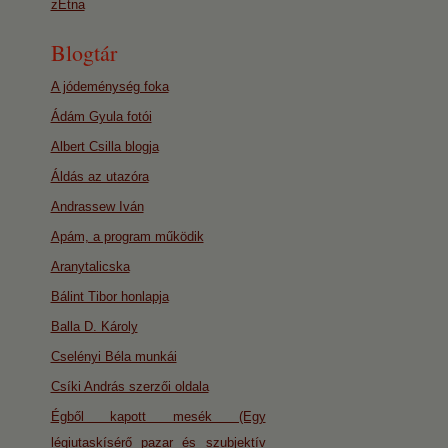
zEtna
Blogtár
A jódeménység foka
Ádám Gyula fotói
Albert Csilla blogja
Áldás az utazóra
Andrassew Iván
Apám, a program működik
Aranytalicska
Bálint Tibor honlapja
Balla D. Károly
Cselényi Béla munkái
Csíki András szerzői oldala
Égből kapott mesék (Egy
légiutaskísérő pazar és szubjektív