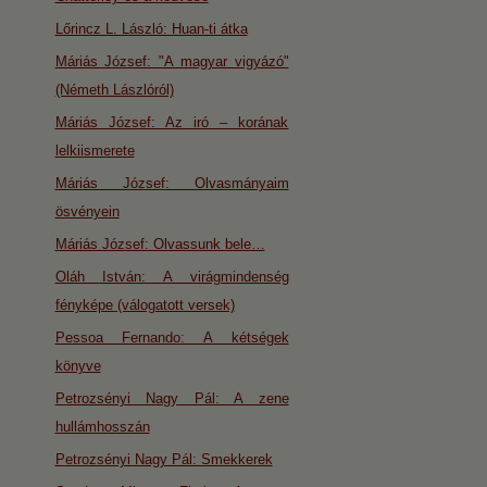
Lőrincz L. László: Huan-ti átka
Máriás József: "A magyar vigyázó"
(Németh Lászlóról)
Máriás József: Az iró – korának
lelkiismerete
Máriás József: Olvasmányaim
ösvényein
Máriás József: Olvassunk bele…
Oláh István: A virágmindenség
fényképe (válogatott versek)
Pessoa Fernando: A kétségek
könyve
Petrozsényi Nagy Pál: A zene
hullámhosszán
Petrozsényi Nagy Pál: Smekkerek