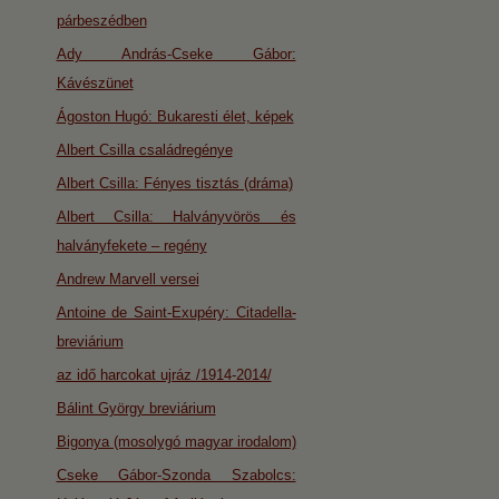
párbeszédben
Ady András-Cseke Gábor:
Kávészünet
Ágoston Hugó: Bukaresti élet, képek
Albert Csilla családregénye
Albert Csilla: Fényes tisztás (dráma)
Albert Csilla: Halványvörös és
halványfekete – regény
Andrew Marvell versei
Antoine de Saint-Exupéry: Citadella-
breviárium
az idő harcokat ujráz /1914-2014/
Bálint György breviárium
Bigonya (mosolygó magyar irodalom)
Cseke Gábor-Szonda Szabolcs: