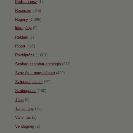
Performansz
(1)
Recenzió
(316)
Regény
(1 096)
kisregény
(2)
Reklám
(7)
Riport
(467)
Rövidpróza
(1 001)
Szabad szombat-antológia
(211)
Száz év – nagy háború
(492)
Színpadi jelenet
(79)
Szóbogáncs
(100)
Tánc
(3)
Tanulmány
(73)
Vallomás
(2)
Vendégség
(2)