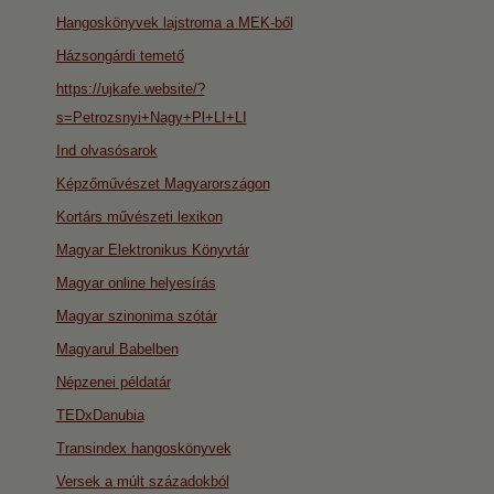
Hangoskönyvek lajstroma a MEK-ből
Házsongárdi temető
https://ujkafe.website/?
s=Petrozsnyi+Nagy+Pl+LI+LI
Ind olvasósarok
Képzőművészet Magyarországon
Kortárs művészeti lexikon
Magyar Elektronikus Könyvtár
Magyar online helyesírás
Magyar szinonima szótár
Magyarul Babelben
Népzenei példatár
TEDxDanubia
Transindex hangoskönyvek
Versek a múlt századokból