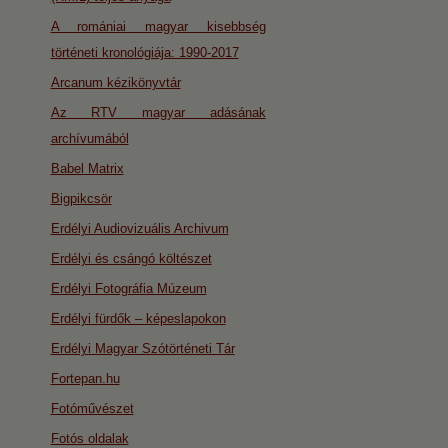
A romániai magyar kisebbség
történeti kronológiája: 1990-2017
Arcanum kézikönyvtár
Az RTV magyar adásának
archívumából
Babel Matrix
Bigpikcsör
Erdélyi Audiovizuális Archivum
Erdélyi és csángó költészet
Erdélyi Fotográfia Múzeum
Erdélyi fürdők – képeslapokon
Erdélyi Magyar Szótörténeti Tár
Fortepan.hu
Fotóművészet
Fotós oldalak