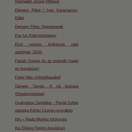
Hajónapló József Attilával
Demény Péter / Ivan Karamazov/:
Kábé
Demény Péter. Operamesék
Egy kis Káfé-történelem
Első versem (költészet napi
antológia, 2016)
Faludy György és az esőerdő (napló
és breviárium)
Fehér Illés műfordításaiból
Gergely Tamás: A rút kiskasa
(Detektivtörténet)
Gyalogúton Zanglába – Pengő Zoltán
utazása Kőrösi Csoma nyomában
Hm – Hajdú Mónika fotórovata
Kis Elekes Ferenc-breviárium