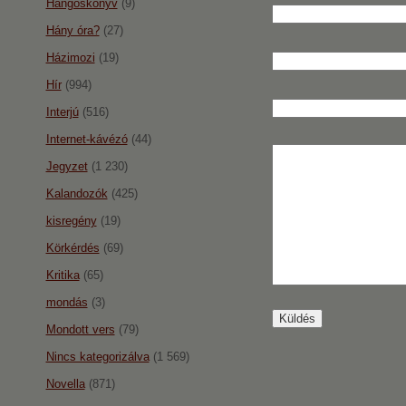
Hangoskönyv
(9)
Hány óra?
(27)
Házimozi
(19)
Hír
(994)
Interjú
(516)
Internet-kávézó
(44)
Jegyzet
(1 230)
Kalandozók
(425)
kisregény
(19)
Körkérdés
(69)
Kritika
(65)
mondás
(3)
Mondott vers
(79)
Nincs kategorizálva
(1 569)
Novella
(871)