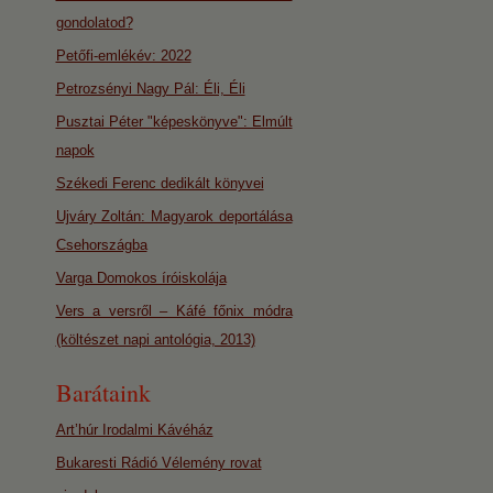
gondolatod?
Petőfi-emlékév: 2022
Petrozsényi Nagy Pál: Éli, Éli
Pusztai Péter "képeskönyve": Elmúlt
napok
Székedi Ferenc dedikált könyvei
Ujváry Zoltán: Magyarok deportálása
Csehországba
Varga Domokos íróiskolája
Vers a versről – Káfé főnix módra
(költészet napi antológia, 2013)
Barátaink
Art’húr Irodalmi Kávéház
Bukaresti Rádió Vélemény rovat