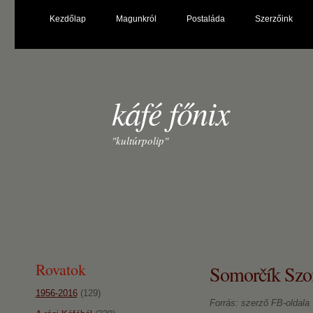
Kezdőlap
Magunkról
Postaláda
Szerzőink
káfé főnix
"kultúrpolip"
Rovatok
Somorčík Szom
1956-2016
(129)
Forrás: szerző FB-oldala