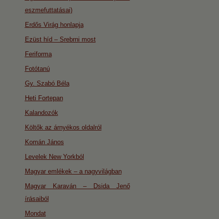
eszmefuttatásai)
Erdős Virág honlapja
Ezüst híd – Srebrni most
Feriforma
Fotótanú
Gy. Szabó Béla
Heti Fortepan
Kalandozók
Költők az árnyékos oldalról
Komán János
Levelek New Yorkból
Magyar emlékek – a nagyvilágban
Magyar Karaván – Dsida Jenő
írásaiból
Mondat