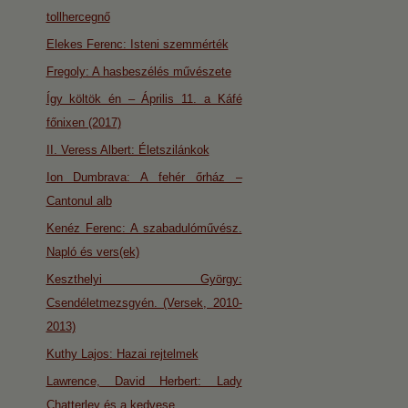
tollhercegnő
Elekes Ferenc: Isteni szemmérték
Fregoly: A hasbeszélés művészete
Így költök én – Április 11. a Káfé
főnixen (2017)
II. Veress Albert: Életszilánkok
Ion Dumbrava: A fehér őrház –
Cantonul alb
Kenéz Ferenc: A szabadulóművész.
Napló és vers(ek)
Keszthelyi György:
Csendéletmezsgyén. (Versek, 2010-
2013)
Kuthy Lajos: Hazai rejtelmek
Lawrence, David Herbert: Lady
Chatterley és a kedvese