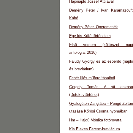
Hajónapló József Attilával
Demény Péter / Ivan Karamazov/:
Kábé
Demény Péter. Operamesék
Egy kis Káfé-történelem
Első versem (költészet napi
antológia, 2016)
Faludy György és az esőerdő (napló
és breviárium)
Fehér Illés műfordításaiból
Gergely Tamás: A rút kiskasa
(Detektivtörténet)
Gyalogúton Zanglába – Pengő Zoltán
utazása Kőrösi Csoma nyomában
Hm – Hajdú Mónika fotórovata
Kis Elekes Ferenc-breviárium