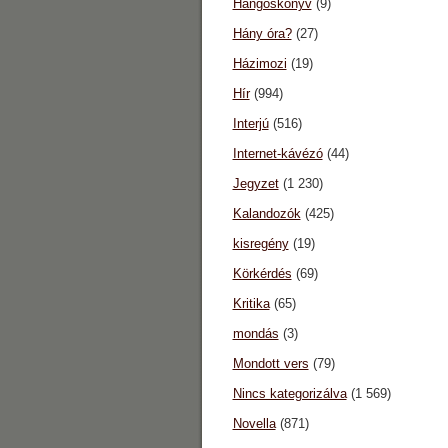
Hangoskönyv
(9)
Hány óra?
(27)
Házimozi
(19)
Hír
(994)
Interjú
(516)
Internet-kávézó
(44)
Jegyzet
(1 230)
Kalandozók
(425)
kisregény
(19)
Körkérdés
(69)
Kritika
(65)
mondás
(3)
Mondott vers
(79)
Nincs kategorizálva
(1 569)
Novella
(871)