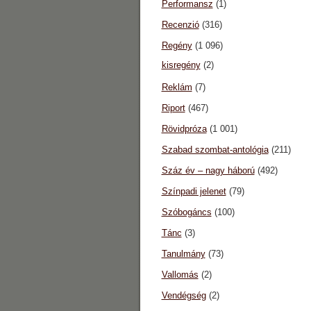
Performansz
(1)
Recenzió
(316)
Regény
(1 096)
kisregény
(2)
Reklám
(7)
Riport
(467)
Rövidpróza
(1 001)
Szabad szombat-antológia
(211)
Száz év – nagy háború
(492)
Színpadi jelenet
(79)
Szóbogáncs
(100)
Tánc
(3)
Tanulmány
(73)
Vallomás
(2)
Vendégség
(2)