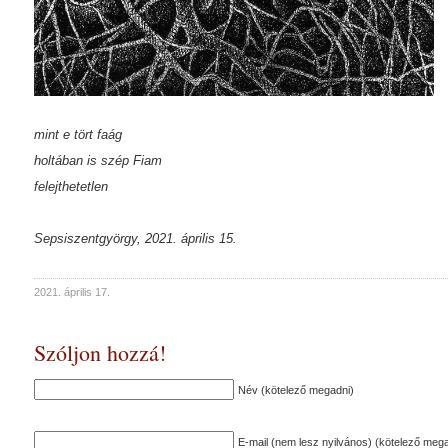
mint e tört faág
holtában is szép Fiam
felejthetetlen
Sepsiszentgyörgy, 2021. április 15.
2021. április 17.
Szóljon hozzá!
Név (kötelező megadni)
E-mail (nem lesz nyilvános) (kötelező mega