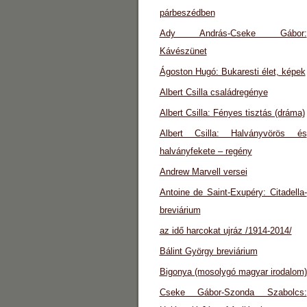
párbeszédben
Ady András-Cseke Gábor:
Kávészünet
Ágoston Hugó: Bukaresti élet, képek
Albert Csilla családregénye
Albert Csilla: Fényes tisztás (dráma)
Albert Csilla: Halványvörös és
halványfekete – regény
Andrew Marvell versei
Antoine de Saint-Exupéry: Citadella-
breviárium
az idő harcokat ujráz /1914-2014/
Bálint György breviárium
Bigonya (mosolygó magyar irodalom)
Cseke Gábor-Szonda Szabolcs: