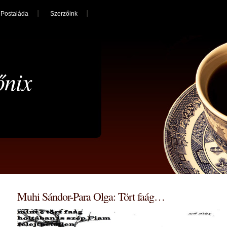
Postaláda
Szerzőink
őnix
Muhi Sándor-Para Olga: Tört faág…