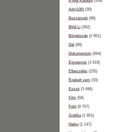
A régi Káféból
(339)
Ady(100)
(30)
Beszámoló
(98)
Blőd Li
(382)
Böngészde
(2 951)
Dal
(89)
Dokumentum
(564)
Egyperces
(1 618)
Elbeszélés
(235)
Énekelt vers
(33)
Esszé
(3 496)
Film
(58)
Fotó
(9 707)
Grafika
(1 851)
Haiku
(1 147)