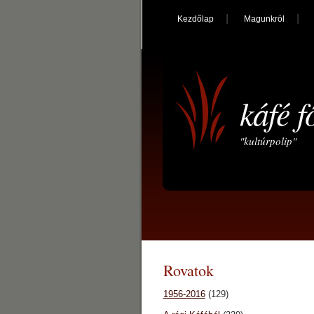
Kezdőlap
Magunkról
káfé f
"kultúrpolip"
Rovatok
1956-2016
(129)