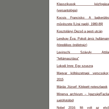
Klasszikusok kézfogása
(versantológia)
Kocsis Francisko: A bajkerülés
művészete [Lírai napló, 1980-89]
Kosztolányi Dezső a pesti utcán
Lendvay Éva: Pokoli árviz hullámain
(töredékes önéletrajz)
Levinschi Szávuly Attila
"feltámasztása"
Lokodi Imre: Egy szuszra
Magyar költészetnapi verscsokor,
2015
Máriás József: Kitépett noteszlapok
Minerva archivum – Igazság/Faclia
sajtófotóiból
Nobel 2016: Mi volt az első