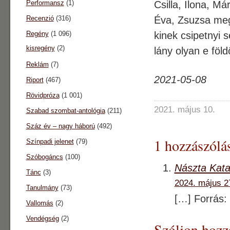
Performansz
(1)
Csilla, Ilona, Má
Recenzió
(316)
Éva, Zsuzsa meg
Regény
(1 096)
kinek csipetnyi s
kisregény
(2)
lány olyan e föld
Reklám
(7)
2021-05-08
Riport
(467)
Rövidpróza
(1 001)
2021. május 10.
Szabad szombat-antológia
(211)
Száz év – nagy háború
(492)
1 hozzászólás
Színpadi jelenet
(79)
Szóbogáncs
(100)
Nászta Katal
Tánc
(3)
2024. május 2
Tanulmány
(73)
[…] Forrás: 
Vallomás
(2)
Vendégség
(2)
Szóljon hozz