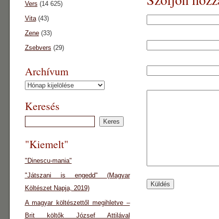
Vers
(14 625)
Vita
(43)
Zene
(33)
Zsebvers
(29)
Archívum
Archívum
Keresés
"Kiemelt"
"Dinescu-mania"
"Játszani is engedd" (Magyar
Költészet Napja, 2019)
A magyar költészettől megihletve –
Brit költők József Attilával