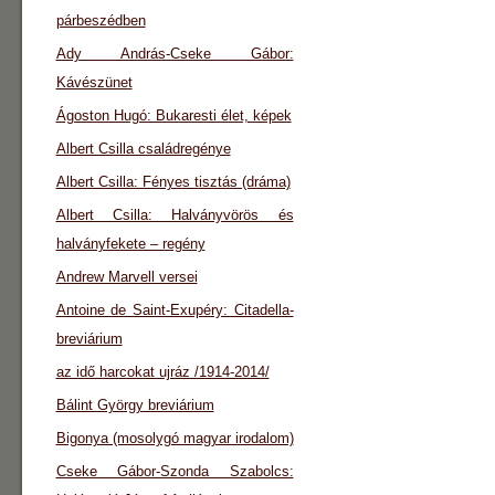
párbeszédben
Ady András-Cseke Gábor:
Kávészünet
Ágoston Hugó: Bukaresti élet, képek
Albert Csilla családregénye
Albert Csilla: Fényes tisztás (dráma)
Albert Csilla: Halványvörös és
halványfekete – regény
Andrew Marvell versei
Antoine de Saint-Exupéry: Citadella-
breviárium
az idő harcokat ujráz /1914-2014/
Bálint György breviárium
Bigonya (mosolygó magyar irodalom)
Cseke Gábor-Szonda Szabolcs: