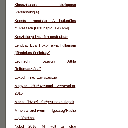
Klasszikusok kézfogása
(versantológia)
Kocsis Francisko: A bajkerülés
művészete [Lírai napló, 1980-89]
Kosztolányi Dezső a pesti utcán
Lendvay Éva: Pokoli árviz hullámain
(töredékes önéletrajz)
Levinschi Szávuly Attila
"feltámasztása"
Lokodi Imre: Egy szuszra
Magyar költészetnapi verscsokor,
2015
Máriás József: Kitépett noteszlapok
Minerva archivum – Igazság/Faclia
sajtófotóiból
Nobel 2016: Mi volt az első