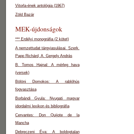
Vitorla-ének antológia (1967)
Zöld Bazár
MEK-újdonságok
*** Erdélyi monográfia (2 kötet)
A nemzettudat tárgyiasulásai. Szerk.
Papp Richárd, A. Gergely András
B. Tomos Hajnal: A mérleg hava
(versek)
Bölöni Domokos: A rablóhús
fogyasztása
Borbándi Gyula: Nyugati magyar
idordalmi lexikon és bibliográfia
Cervantes: Don Quijote de la
Mancha
Debreczeni Éva: A boldogtalan