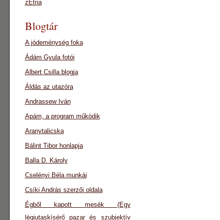
zEtna
Blogtár
A jódeménység foka
Ádám Gyula fotói
Albert Csilla blogja
Áldás az utazóra
Andrassew Iván
Apám, a program működik
Aranytalicska
Bálint Tibor honlapja
Balla D. Károly
Cselényi Béla munkái
Csíki András szerzői oldala
Égből kapott mesék (Egy
légiutaskísérő pazar és szubjektív