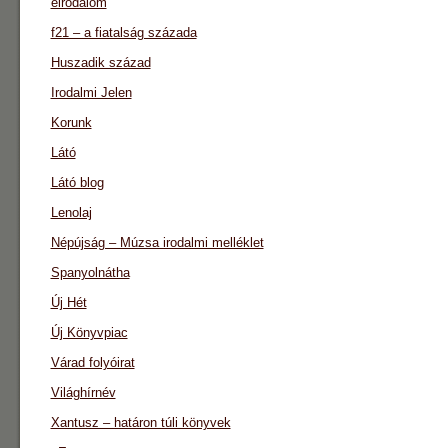
eirodalom
f21 – a fiatalság százada
Huszadik század
Irodalmi Jelen
Korunk
Látó
Látó blog
Lenolaj
Népújság – Múzsa irodalmi melléklet
Spanyolnátha
Új Hét
Új Könyvpiac
Várad folyóirat
Világhírnév
Xantusz – határon túli könyvek