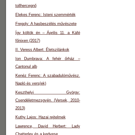
tollhercegnő
Elekes Ferenc: Isteni szemmérték
Fregoly: A hasbeszélés művészete
Így költök én – Április 11. a Káfé
főnixen (2017)
II. Veress Albert: Életszilánkok
Ion Dumbrava: A fehér őrház –
Cantonul alb
Kenéz Ferenc: A szabadulóművész.
Napló és vers(ek)
Keszthelyi György:
Csendéletmezsgyén. (Versek, 2010-
2013)
Kuthy Lajos: Hazai rejtelmek
Lawrence, David Herbert: Lady
Chatterley és a kedvese