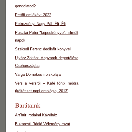
gondolatod?
Petőfi-emlékév: 2022
Petrozsényi Nagy Pál: Éli, Éli
Pusztai Péter "képeskönyve": Elmúlt
napok
Székedi Ferenc dedikált könyvei
Ujváry Zoltán: Magyarok deportálása
Csehországba
Varga Domokos íróiskolája
Vers a versről – Káfé főnix módra
(költészet napi antológia, 2013)
Barátaink
Art’húr Irodalmi Kávéház
Bukaresti Rádió Vélemény rovat