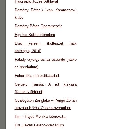
Hajónapló József Attilával
Demény Péter / Ivan Karamazov/:
Kábé
Demény Péter. Operamesék
Egy kis Káfé-történelem
Első versem (költészet napi
antológia, 2016)
Faludy György és az esőerdő (napló
és breviárium)
Fehér Illés műfordításaiból
Gergely Tamás: A rút kiskasa
(Detektivtörténet)
Gyalogúton Zanglába – Pengő Zoltán
utazása Kőrösi Csoma nyomában
Hm – Hajdú Mónika fotórovata
Kis Elekes Ferenc-breviárium