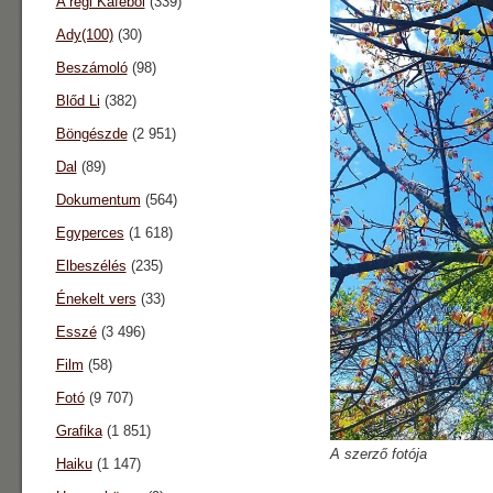
A régi Káféból
(339)
Ady(100)
(30)
Beszámoló
(98)
Blőd Li
(382)
Böngészde
(2 951)
Dal
(89)
Dokumentum
(564)
Egyperces
(1 618)
Elbeszélés
(235)
Énekelt vers
(33)
Esszé
(3 496)
Film
(58)
Fotó
(9 707)
Grafika
(1 851)
A szerző fotója
Haiku
(1 147)