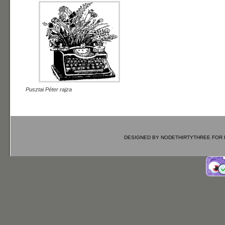
Pusztai Péter rajza
DESIGNED BY
NODETHIRTYTHREE
FOR