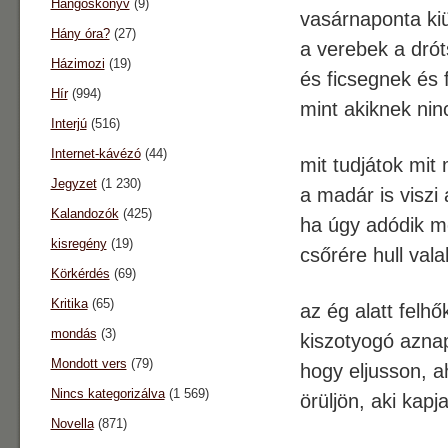
Hangoskönyv
(9)
vasárnaponta ki
Hány óra?
(27)
a verebek a drót
Házimozi
(19)
és ficsegnek és
Hír
(994)
mint akiknek ni
Interjú
(516)
Internet-kávézó
(44)
mit tudjátok mi
Jegyzet
(1 230)
a madár is viszi 
Kalandozók
(425)
ha úgy adódik m
kisregény
(19)
csőrére hull vala
Körkérdés
(69)
Kritika
(65)
az ég alatt felhő
mondás
(3)
kiszotyogó azna
Mondott vers
(79)
hogy eljusson, a
Nincs kategorizálva
(1 569)
örüljön, aki kapj
Novella
(871)