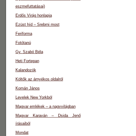
eszmefuttatásai)
Erdős Virág honlapja
Ezüst híd – Srebrni most
Feriforma
Fotótanú
Gy. Szabó Béla
Heti Fortepan
Kalandozók
Költők az árnyékos oldalról
Komán János
Levelek New Yorkból
Magyar emlékek – a nagyvilágban
Magyar Karaván – Dsida Jenő
írásaiból
Mondat