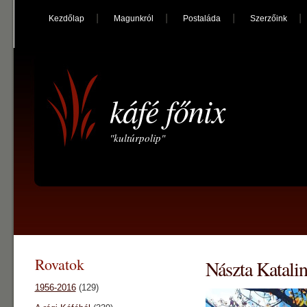
Kezdőlap
Magunkról
Postaláda
Szerzőink
káfé főnix
"kultúrpolip"
Rovatok
Nászta Katali
1956-2016
(129)