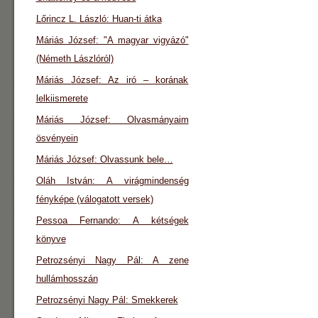
Lőrincz L. László: Huan-ti átka
Máriás József: "A magyar vigyázó"
(Németh Lászlóról)
Máriás József: Az iró – korának
lelkiismerete
Máriás József: Olvasmányaim
ösvényein
Máriás József: Olvassunk bele…
Oláh István: A virágmindenség
fényképe (válogatott versek)
Pessoa Fernando: A kétségek
könyve
Petrozsényi Nagy Pál: A zene
hullámhosszán
Petrozsényi Nagy Pál: Smekkerek