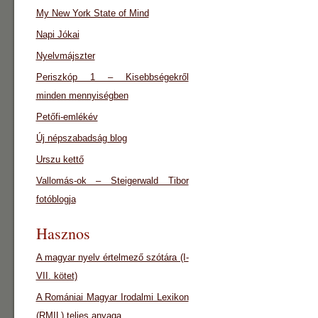
My New York State of Mind
Napi Jókai
Nyelvmájszter
Periszkóp 1 – Kisebbségekről
minden mennyiségben
Petőfi-emlékév
Új népszabadság blog
Urszu kettő
Vallomás-ok – Steigerwald Tibor
fotóblogja
Hasznos
A magyar nyelv értelmező szótára (I-
VII. kötet)
A Romániai Magyar Irodalmi Lexikon
(RMIL) teljes anyaga