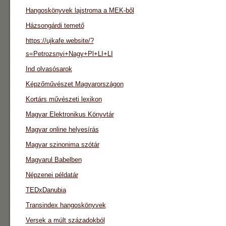
Hangoskönyvek lajstroma a MEK-ből
Házsongárdi temető
https://ujkafe.website/?
s=Petrozsnyi+Nagy+Pl+LI+LI
Ind olvasósarok
Képzőművészet Magyarországon
Kortárs művészeti lexikon
Magyar Elektronikus Könyvtár
Magyar online helyesírás
Magyar szinonima szótár
Magyarul Babelben
Népzenei példatár
TEDxDanubia
Transindex hangoskönyvek
Versek a múlt századokból