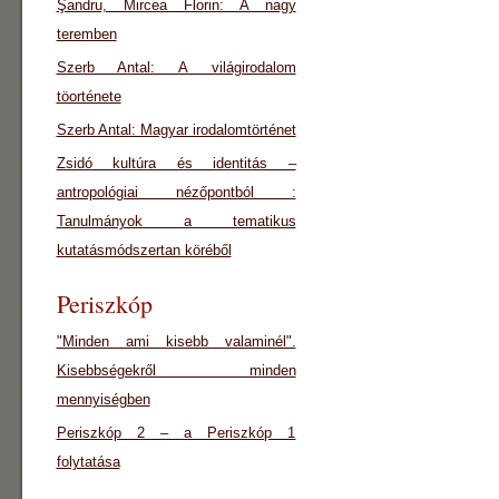
Şandru, Mircea Florin: A nagy
teremben
Szerb Antal: A világirodalom
töorténete
Szerb Antal: Magyar irodalomtörténet
Zsidó kultúra és identitás –
antropológiai nézőpontból :
Tanulmányok a tematikus
kutatásmódszertan köréből
Periszkóp
"Minden ami kisebb valaminél".
Kisebbségekről minden
mennyiségben
Periszkóp 2 – a Periszkóp 1
folytatása