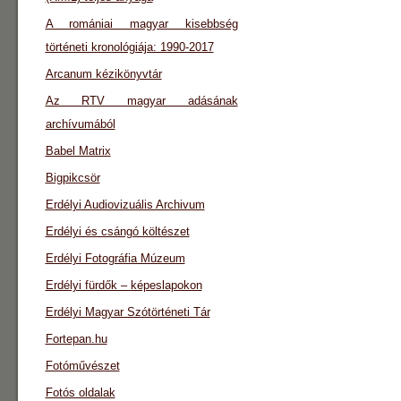
A romániai magyar kisebbség
történeti kronológiája: 1990-2017
Arcanum kézikönyvtár
Az RTV magyar adásának
archívumából
Babel Matrix
Bigpikcsör
Erdélyi Audiovizuális Archivum
Erdélyi és csángó költészet
Erdélyi Fotográfia Múzeum
Erdélyi fürdők – képeslapokon
Erdélyi Magyar Szótörténeti Tár
Fortepan.hu
Fotóművészet
Fotós oldalak