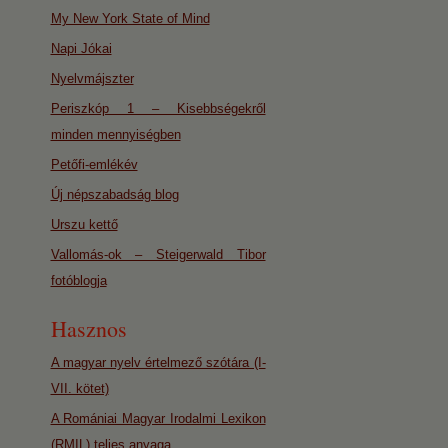
My New York State of Mind
Napi Jókai
Nyelvmájszter
Periszkóp 1 – Kisebbségekről
minden mennyiségben
Petőfi-emlékév
Új népszabadság blog
Urszu kettő
Vallomás-ok – Steigerwald Tibor
fotóblogja
Hasznos
A magyar nyelv értelmező szótára (I-
VII. kötet)
A Romániai Magyar Irodalmi Lexikon
(RMIL) teljes anyaga