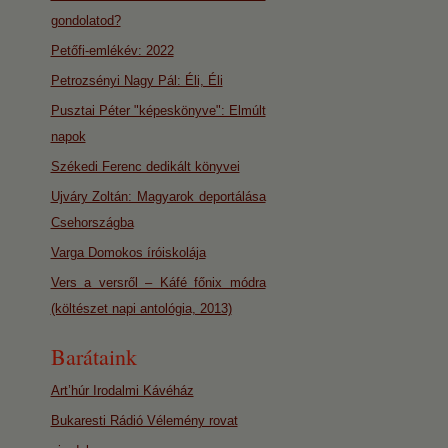
gondolatod?
Petőfi-emlékév: 2022
Petrozsényi Nagy Pál: Éli, Éli
Pusztai Péter "képeskönyve": Elmúlt
napok
Székedi Ferenc dedikált könyvei
Ujváry Zoltán: Magyarok deportálása
Csehországba
Varga Domokos íróiskolája
Vers a versről – Káfé főnix módra
(költészet napi antológia, 2013)
Barátaink
Art’húr Irodalmi Kávéház
Bukaresti Rádió Vélemény rovat