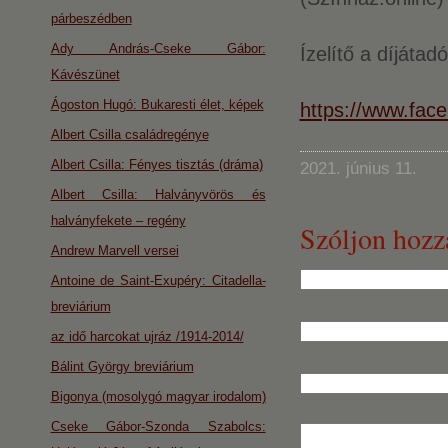
párbeszédben
Ady András-Cseke Gábor:
Ízelítő a díjátadó
Kávészünet
Ágoston Hugó: Bukaresti élet, képek
https://www.fac
Albert Csilla családregénye
Albert Csilla: Fényes tisztás (dráma)
2021. június 11.
Albert Csilla: Halványvörös és
halványfekete – regény
Szóljon hozz
Andrew Marvell versei
Antoine de Saint-Exupéry: Citadella-
breviárium
az idő harcokat ujráz /1914-2014/
Bálint György breviárium
Bigonya (mosolygó magyar irodalom)
Cseke Gábor-Szonda Szabolcs: