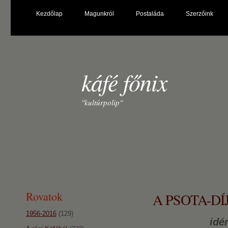
Kezdőlap
Magunkról
Postaláda
Szerzőink
káfé főnix
"kultúrpolip"
Rovatok
A PSOTA-D
1956-2016
(129)
idé