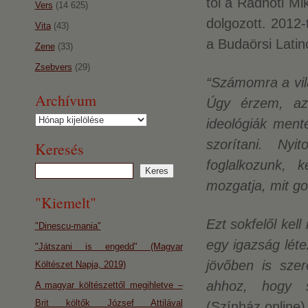
től a Radnóti Mi
Vers
(14 625)
dolgozott. 2012-
Vita
(43)
a Budaörsi Latin
Zene
(33)
Zsebvers
(29)
“Számomra a vilá
Archívum
Úgy érzem, az
Archívum
ideológiák ment
szorítani. Nyi
Keresés
foglalkozunk, 
mozgatja, mit gon
"Kiemelt"
Ezt sokfelől kel
"Dinescu-mania"
egy igazság léte
"Játszani is engedd" (Magyar
jövőben is szer
Költészet Napja, 2019)
ahhoz, hogy s
A magyar költészettől megihletve –
Brit költők József Attilával
(Színház.online)