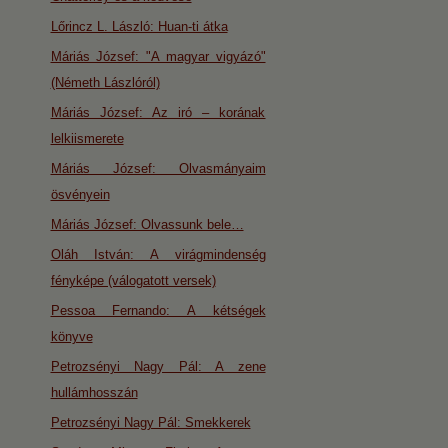
Lőrincz L. László: Huan-ti átka
Máriás József: "A magyar vigyázó"
(Németh Lászlóról)
Máriás József: Az iró – korának
lelkiismerete
Máriás József: Olvasmányaim
ösvényein
Máriás József: Olvassunk bele…
Oláh István: A virágmindenség
fényképe (válogatott versek)
Pessoa Fernando: A kétségek
könyve
Petrozsényi Nagy Pál: A zene
hullámhosszán
Petrozsényi Nagy Pál: Smekkerek