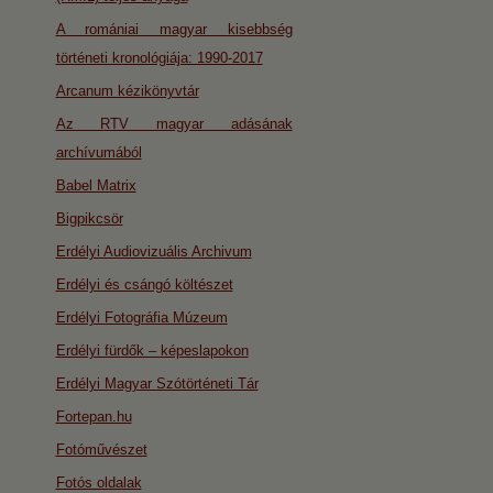
A romániai magyar kisebbség
történeti kronológiája: 1990-2017
Arcanum kézikönyvtár
Az RTV magyar adásának
archívumából
Babel Matrix
Bigpikcsör
Erdélyi Audiovizuális Archivum
Erdélyi és csángó költészet
Erdélyi Fotográfia Múzeum
Erdélyi fürdők – képeslapokon
Erdélyi Magyar Szótörténeti Tár
Fortepan.hu
Fotóművészet
Fotós oldalak