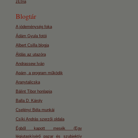
zEtna
Blogtár
A jódeménység foka
Ádám Gyula fotói
Albert Csilla blogja
Áldás az utazóra
Andrassew Iván
Apám, a program működik
Aranytalicska
Bálint Tibor honlapja
Balla D. Károly
Cselényi Béla munkái
Csíki András szerzői oldala
Égből kapott mesék (Egy
légiutaskísérő pazar és szubjektív