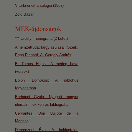
Vitorla-ének antológia (1967)
Zöld Bazár
MEK-újdonságok
*** Erdélyi monográfia (2 kötet)
A nemzettudat tárgyiasulásai. Szerk.
Papp Richárd, A. Gergely András
B. Tomos Hajnal: A mérleg hava
(versek)
Bölöni Domokos: A rablóhús
fogyasztása
Borbándi Gyula: Nyugati magyar
idordalmi lexikon és bibliográfia
Cervantes: Don Quijote de la
Mancha
Debreczeni Éva: A boldogtalan