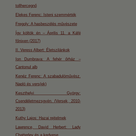
tollhercegnő
Elekes Ferenc: Isteni szemmérték
Fregoly: A hasbeszélés művészete
Így költök én – Április 11. a Káfé
főnixen (2017)
II. Veress Albert: Életszilánkok
Ion Dumbrava: A fehér őrház –
Cantonul alb
Kenéz Ferenc: A szabadulóművész.
Napló és vers(ek)
Keszthelyi György:
Csendéletmezsgyén. (Versek, 2010-
2013)
Kuthy Lajos: Hazai rejtelmek
Lawrence, David Herbert: Lady
Chatterley és a kedvese