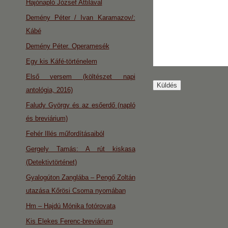
Hajónapló József Attilával
Demény Péter / Ivan Karamazov/:
Kábé
Demény Péter. Operamesék
Egy kis Káfé-történelem
Első versem (költészet napi
antológia, 2016)
Faludy György és az esőerdő (napló
és breviárium)
Fehér Illés műfordításaiból
Gergely Tamás: A rút kiskasa
(Detektivtörténet)
Gyalogúton Zanglába – Pengő Zoltán
utazása Kőrösi Csoma nyomában
Hm – Hajdú Mónika fotórovata
Kis Elekes Ferenc-breviárium