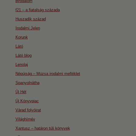
eirodalom
f21 – a fiatalság százada
Huszadik század
Irodalmi Jelen
Korunk
Látó
Látó blog
Lenolaj
Népújság – Múzsa irodalmi melléklet
Spanyolnátha
Új Hét
Új Könyvpiac
Várad folyóirat
Világhírnév
Xantusz – határon túli könyvek