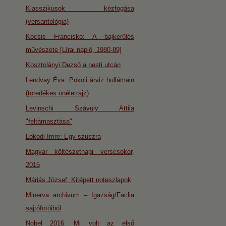
Klasszikusok kézfogása
(versantológia)
Kocsis Francisko: A bajkerülés
művészete [Lírai napló, 1980-89]
Kosztolányi Dezső a pesti utcán
Lendvay Éva: Pokoli árviz hullámain
(töredékes önéletrajz)
Levinschi Szávuly Attila
"feltámasztása"
Lokodi Imre: Egy szuszra
Magyar költészetnapi verscsokor,
2015
Máriás József: Kitépett noteszlapok
Minerva archivum – Igazság/Faclia
sajtófotóiból
Nobel 2016: Mi volt az első