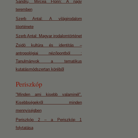
Şandru, Mircea Florin: A nagy
teremben
Szerb Antal: A világirodalom
töorténete
Szerb Antal: Magyar irodalomtörténet
Zsidó kultúra és identitás –
antropológiai nézőpontból :
Tanulmányok a tematikus
kutatásmódszertan köréből
Periszkóp
"Minden ami kisebb valaminél".
Kisebbségekről minden
mennyiségben
Periszkóp 2 – a Periszkóp 1
folytatása