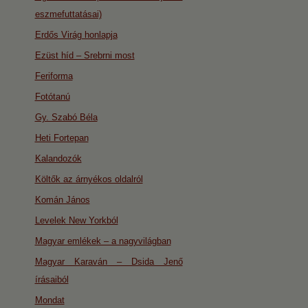
eszmefuttatásai)
Erdős Virág honlapja
Ezüst híd – Srebrni most
Feriforma
Fotótanú
Gy. Szabó Béla
Heti Fortepan
Kalandozók
Költők az árnyékos oldalról
Komán János
Levelek New Yorkból
Magyar emlékek – a nagyvilágban
Magyar Karaván – Dsida Jenő
írásaiból
Mondat