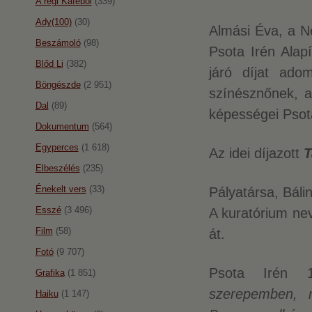
A régi Káféból
(339)
Ady(100)
(30)
Almási Éva, a N
Beszámoló
(98)
Psota Irén Alap
Blőd Li
(382)
járó díjat ado
Böngészde
(2 951)
színésznőnek, a
Dal
(89)
képességei Psot
Dokumentum
(564)
Egyperces
(1 618)
Az idei díjazott
T
Elbeszélés
(235)
Énekelt vers
(33)
Pályatársa, Báli
Esszé
(3 496)
A kuratórium nev
Film
(58)
át.
Fotó
(9 707)
Psota Irén 1
Grafika
(1 851)
szerepemben, 
Haiku
(1 147)