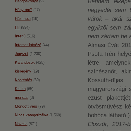
Bennem elképes
Hangoskönyv
(9)
negyedét sem tu
Hány óra?
(27)
várok – akár sz
Házimozi
(19)
egyiktől sem z
Hír
(994)
nem zártam be az
Interjú
(516)
Almási Évát 201
Internet-kávézó
(44)
Psota Irén helyé
Jegyzet
(1 230)
létre, amelyne
Kalandozók
(425)
színésznőt, aki
kisregény
(19)
Kossuth-díja
Körkérdés
(69)
magyarországi sz
Kritika
(65)
ezüst plakettj
mondás
(3)
ötvösművész kés
Mondott vers
(79)
bohóca látható.)
Nincs kategorizálva
(1 569)
Először, 2017-
Novella
(871)