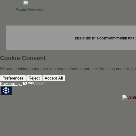
Pusztai Péter rajza
DESIGNED BY
NODETHIRTYTHREE
FOR