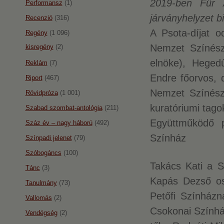
2019-ben Für A
Performansz
(1)
járványhelyzet b
Recenzió
(316)
A Psota-díjat o
Regény
(1 096)
Nemzet Színésze
kisregény
(2)
elnöke), Heged
Reklám
(7)
Endre főorvos, 
Riport
(467)
Nemzet Színésze 
Rövidpróza
(1 001)
kuratóriumi tag
Szabad szombat-antológia
(211)
Együttműködő p
Száz év – nagy háború
(492)
Színház
Színpadi jelenet
(79)
Szóbogáncs
(100)
Takács Kati a S
Tánc
(3)
Kapás Dezső os
Tanulmány
(73)
Petőfi Színházná
Vallomás
(2)
Csokonai Színház
Vendégség
(2)