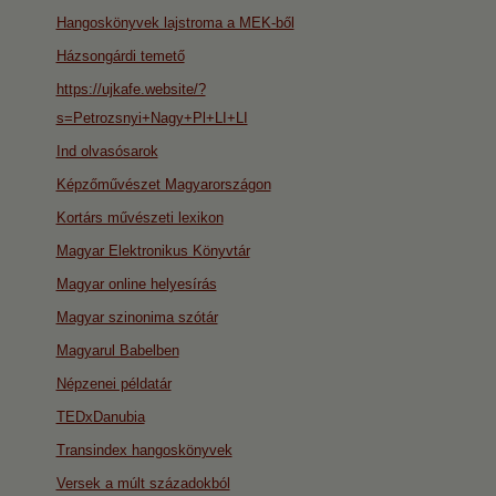
Hangoskönyvek lajstroma a MEK-ből
Házsongárdi temető
https://ujkafe.website/?
s=Petrozsnyi+Nagy+Pl+LI+LI
Ind olvasósarok
Képzőművészet Magyarországon
Kortárs művészeti lexikon
Magyar Elektronikus Könyvtár
Magyar online helyesírás
Magyar szinonima szótár
Magyarul Babelben
Népzenei példatár
TEDxDanubia
Transindex hangoskönyvek
Versek a múlt századokból