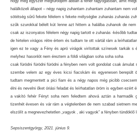
hogy még egyszer megfürödjem abban a fehér ragyogásban, amit megt
halálközeli állapot – négy napig zuhantam zuhantam zuhantam nem vol
sötétség sűrű fekete félelem s fekete mélységbe zuhanás zuhanás z
szűk szurokkal bélelt kút lenne azt hittem a halálba zuhanok de ne
csak az iszonyatos félelem négy napig tartott e zuhanás -később tud
de hirtelen virágos rétre értem és tudtam te ott vártál rám a leírhatatl
igen ez te vagy a Fény és apró virágok virítottak színesek tarkák s
melyhez hasonlót nem éreztem a földi világban soha soha soha
csak fürödni fürödni fürödni a fényben nem volt gondolat csak ámulat 
szembe velem az egy éves kicsi fiacskám és egyenesen berepült öl
tudtam megmentett a pici fiam és a négy napos még picibb csecse
élni és nevelni őket óriási feladat és leírhatatlan öröm is egyben ezé
a vakító fehér Fényt soha nem feledtem ahová aztán a harmadik
tizenhét évesen és vár rám a végtelenben de nem szabad sietnem me
elszólít a megnevezhetetlen „vagyok , aki vagyok” a fényben tündöklő l
Sepsiszentgyörgy, 2021. június 9.