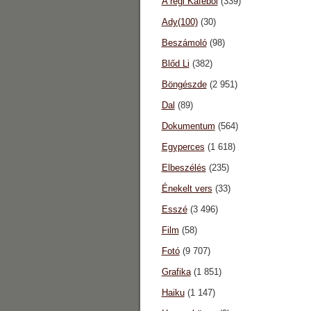
A régi Káféból
(339)
Ady(100)
(30)
Beszámoló
(98)
Blőd Li
(382)
Böngészde
(2 951)
Dal
(89)
Dokumentum
(564)
Egyperces
(1 618)
Elbeszélés
(235)
Énekelt vers
(33)
Esszé
(3 496)
Film
(58)
Fotó
(9 707)
Grafika
(1 851)
Haiku
(1 147)