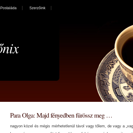
Postaláda
Szerzőink
őnix
Para Olga: Majd fényedben fürössz meg …
nagyon közel és mégis mérhetetlenül távol vagy tőlem, de vagy a „va