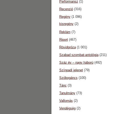
Performansz
(1)
Recenzió
(316)
Regény
(1 096)
kisregény
(2)
Reklám
(7)
Riport
(467)
Rövidpróza
(1 001)
Szabad szombat-antológia
(211)
Száz év – nagy háború
(492)
Színpadi jelenet
(79)
Szóbogáncs
(100)
Tánc
(3)
Tanulmány
(73)
Vallomás
(2)
Vendégség
(2)