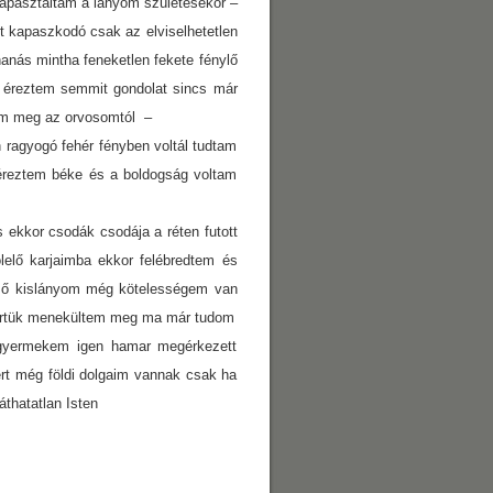
apasztaltam a lányom születésekor –
t kapaszkodó csak az elviselhetetlen
uhanás
mintha feneketlen fekete fénylő
m éreztem semmit gondolat sincs már
tam meg az orvosomtól –
an ragyogó fehér fényben voltál tudtam
 éreztem béke és a boldogság voltam
s ekkor csodák csodája a réten futott
elő karjaimba ekkor felébredtem és
mő kislányom még kötelességem van
rt értük menekültem meg ma már tudom
 gyermekem igen hamar megérkezett
rt még földi dolgaim vannak csak ha
áthatatlan Isten