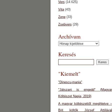
Vers
(14 625)
Vita
(43)
Zene
(33)
Zsebvers
(29)
Archívum
Archívum
Keresés
"Kiemelt"
"Dinescu-mania"
"Játszani is engedd" (Magyar
Költészet Napja, 2019)
A magyar költészettől megihletve –
Brit költők József Attilával