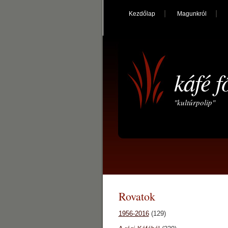
Kezdőlap
Magunkról
káfé f
"kultúrpolip"
Rovatok
1956-2016
(129)