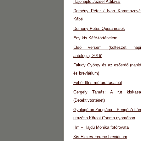
Hajónapló József Attilával
Demény Péter / Ivan Karamazov/:
Kábé
Demény Péter. Operamesék
Egy kis Káfé-történelem
Első versem (költészet napi
antológia, 2016)
Faludy György és az esőerdő (napló
és breviárium)
Fehér Illés műfordításaiból
Gergely Tamás: A rút kiskasa
(Detektivtörténet)
Gyalogúton Zanglába – Pengő Zoltán
utazása Kőrösi Csoma nyomában
Hm – Hajdú Mónika fotórovata
Kis Elekes Ferenc-breviárium