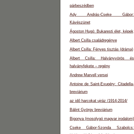
párbeszédben
Ady András-Cseke Gábor:
Kávészünet
Ágoston Hugó: Bukaresti élet, képek
Albert Csilla családregénye
Albert Csilla: Fényes tisztás (dráma)
Albert Csilla: Halványvörös és
halványfekete – regény
Andrew Marvell versei
Antoine de Saint-Exupéry: Citadella-
breviárium
az idő harcokat ujráz /1914-2014/
Bálint György breviárium
Bigonya (mosolygó magyar irodalom)
Cseke Gábor-Szonda Szabolcs: