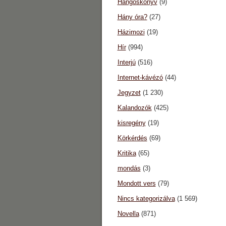
Hangoskönyv
(9)
Hány óra?
(27)
Házimozi
(19)
Hír
(994)
Interjú
(516)
Internet-kávézó
(44)
Jegyzet
(1 230)
Kalandozók
(425)
kisregény
(19)
Körkérdés
(69)
Kritika
(65)
mondás
(3)
Mondott vers
(79)
Nincs kategorizálva
(1 569)
Novella
(871)