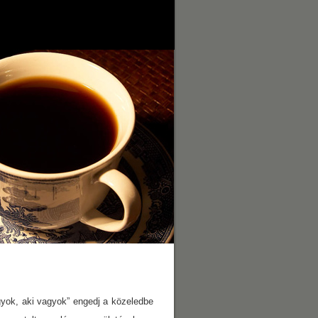
gyok, aki vagyok” engedj a közeledbe