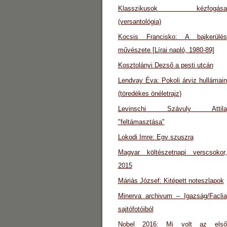
Klasszikusok kézfogása
(versantológia)
Kocsis Francisko: A bajkerülés
művészete [Lírai napló, 1980-89]
Kosztolányi Dezső a pesti utcán
Lendvay Éva: Pokoli árviz hullámain
(töredékes önéletrajz)
Levinschi Szávuly Attila
"feltámasztása"
Lokodi Imre: Egy szuszra
Magyar költészetnapi verscsokor,
2015
Máriás József: Kitépett noteszlapok
Minerva archivum – Igazság/Faclia
sajtófotóiból
Nobel 2016: Mi volt az első