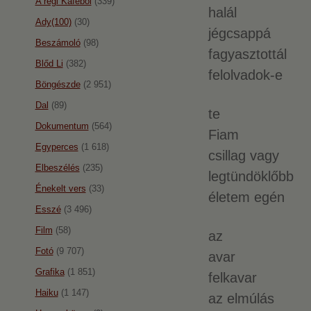
A régi Káféból
(339)
halál
Ady(100)
(30)
jégcsappá
Beszámoló
(98)
fagyasztottál
Blőd Li
(382)
felolvadok-e
Böngészde
(2 951)
Dal
(89)
te
Dokumentum
(564)
Fiam
Egyperces
(1 618)
csillag vagy
Elbeszélés
(235)
legtündöklőbb
Énekelt vers
(33)
életem egén
Esszé
(3 496)
Film
(58)
az
Fotó
(9 707)
avar
Grafika
(1 851)
felkavar
Haiku
(1 147)
az elmúlás