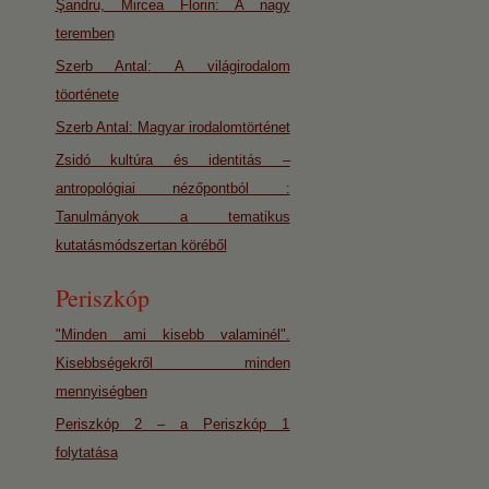
Şandru, Mircea Florin: A nagy
teremben
Szerb Antal: A világirodalom
töorténete
Szerb Antal: Magyar irodalomtörténet
Zsidó kultúra és identitás –
antropológiai nézőpontból :
Tanulmányok a tematikus
kutatásmódszertan köréből
Periszkóp
"Minden ami kisebb valaminél".
Kisebbségekről minden
mennyiségben
Periszkóp 2 – a Periszkóp 1
folytatása