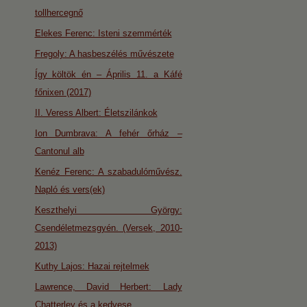
tollhercegnő
Elekes Ferenc: Isteni szemmérték
Fregoly: A hasbeszélés művészete
Így költök én – Április 11. a Káfé
főnixen (2017)
II. Veress Albert: Életszilánkok
Ion Dumbrava: A fehér őrház –
Cantonul alb
Kenéz Ferenc: A szabadulóművész.
Napló és vers(ek)
Keszthelyi György:
Csendéletmezsgyén. (Versek, 2010-
2013)
Kuthy Lajos: Hazai rejtelmek
Lawrence, David Herbert: Lady
Chatterley és a kedvese