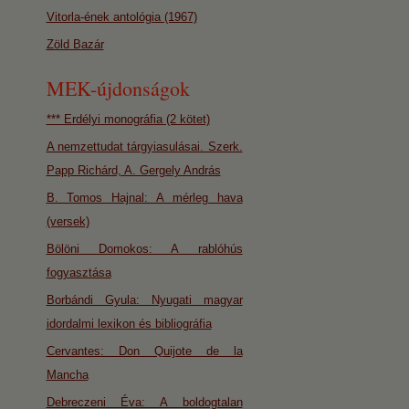
Vitorla-ének antológia (1967)
Zöld Bazár
MEK-újdonságok
*** Erdélyi monográfia (2 kötet)
A nemzettudat tárgyiasulásai. Szerk.
Papp Richárd, A. Gergely András
B. Tomos Hajnal: A mérleg hava
(versek)
Bölöni Domokos: A rablóhús
fogyasztása
Borbándi Gyula: Nyugati magyar
idordalmi lexikon és bibliográfia
Cervantes: Don Quijote de la
Mancha
Debreczeni Éva: A boldogtalan