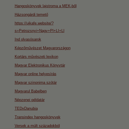
Hangoskönyvek lajstroma a MEK-ből
Házsongárdi temető
https://ujkafe.website/?
s=Petrozsnyi+Nagy+Pl+LI+LI
Ind olvasósarok
Képzőművészet Magyarországon
Kortárs művészeti lexikon
Magyar Elektronikus Könyvtár
Magyar online helyesírás
Magyar szinonima szótár
Magyarul Babelben
Népzenei példatár
TEDxDanubia
Transindex hangoskönyvek
Versek a múlt századokból