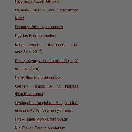
Hajónapló József Attilával
Demény Péter / Ivan Karamazov/:
Kábé
Demény Péter. Operamesék
Egy kis Káfé-történelem
Első versem (költészet napi
antológia, 2016)
Faludy György és az esőerdő (napló
és breviárium)
Fehér Illés műfordításaiból
Gergely Tamás: A rút kiskasa
(Detektivtörténet)
Gyalogúton Zanglába – Pengő Zoltán
utazása Kőrösi Csoma nyomában
Hm – Hajdú Mónika fotórovata
Kis Elekes Ferenc-breviárium