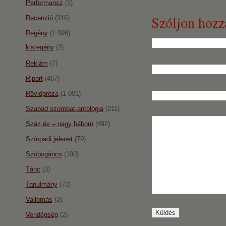
Performansz
(1)
Szóljon hozz
Recenzió
(316)
Regény
(1 096)
kisregény
(2)
Reklám
(7)
Riport
(467)
Rövidpróza
(1 001)
Szabad szombat-antológia
(211)
Száz év – nagy háború
(492)
Színpadi jelenet
(79)
Szóbogáncs
(100)
Tánc
(3)
Tanulmány
(73)
Vallomás
(2)
Vendégség
(2)