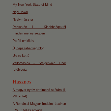
My New York State of Mind
Napi Jókai
Nyelvmájszter
Periszkóp 1 – Kisebbségekről
minden mennyiségben
Petőfi-emlékév
Új népszabadság blog
Urszu kettő
Vallomás-ok – Steigerwald Tibor
fotóblogja
Hasznos
A magyar nyelv értelmező szótára (I-
VII. kötet)
A Romániai Magyar Irodalmi Lexikon
(RMIL) teljes anyaga