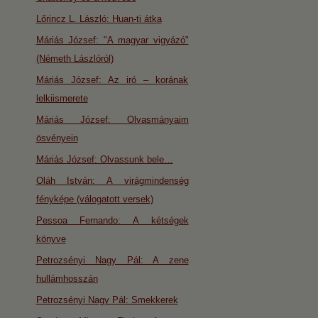
Lőrincz L. László: Huan-ti átka
Máriás József: "A magyar vigyázó"
(Németh Lászlóról)
Máriás József: Az iró – korának
lelkiismerete
Máriás József: Olvasmányaim
ösvényein
Máriás József: Olvassunk bele…
Oláh István: A virágmindenség
fényképe (válogatott versek)
Pessoa Fernando: A kétségek
könyve
Petrozsényi Nagy Pál: A zene
hullámhosszán
Petrozsényi Nagy Pál: Smekkerek