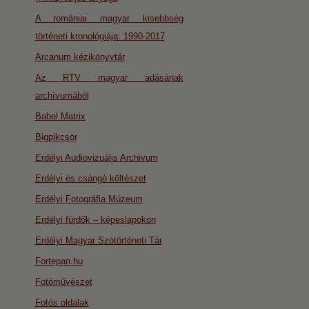
A romániai magyar kisebbség
történeti kronológiája: 1990-2017
Arcanum kézikönyvtár
Az RTV magyar adásának
archívumából
Babel Matrix
Bigpikcsör
Erdélyi Audiovizuális Archivum
Erdélyi és csángó költészet
Erdélyi Fotográfia Múzeum
Erdélyi fürdők – képeslapokon
Erdélyi Magyar Szótörténeti Tár
Fortepan.hu
Fotóművészet
Fotós oldalak