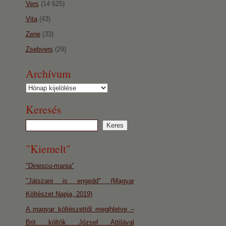
Vers
(14 625)
Vita
(43)
Zene
(33)
Zsebvers
(29)
Archívum
Archívum
Keresés
"Kiemelt"
"Dinescu-mania"
"Játszani is engedd" (Magyar
Költészet Napja, 2019)
A magyar költészettől megihletve –
Brit költők József Attilával