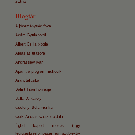
zEtna
Blogtár
A jódeménység foka
Ádám Gyula fotói
Albert Csilla blogja
Áldás az utazóra
Andrassew Iván
Apám, a program működik
Aranytalicska
Bálint Tibor honlapja
Balla D. Károly
Cselényi Béla munkái
Csíki András szerzői oldala
Égből kapott mesék (Egy
légiutaskísérő pazar és szubjektív