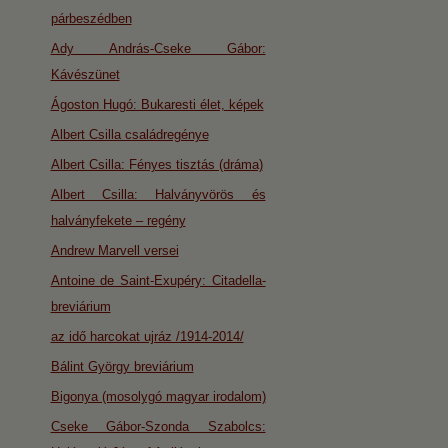
párbeszédben
Ady András-Cseke Gábor:
Kávészünet
Ágoston Hugó: Bukaresti élet, képek
Albert Csilla családregénye
Albert Csilla: Fényes tisztás (dráma)
Albert Csilla: Halványvörös és
halványfekete – regény
Andrew Marvell versei
Antoine de Saint-Exupéry: Citadella-
breviárium
az idő harcokat ujráz /1914-2014/
Bálint György breviárium
Bigonya (mosolygó magyar irodalom)
Cseke Gábor-Szonda Szabolcs: