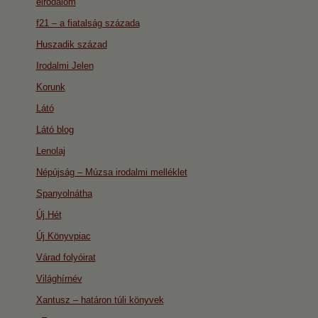
eirodalom
f21 – a fiatalság százada
Huszadik század
Irodalmi Jelen
Korunk
Látó
Látó blog
Lenolaj
Népújság – Múzsa irodalmi melléklet
Spanyolnátha
Új Hét
Új Könyvpiac
Várad folyóirat
Világhírnév
Xantusz – határon túli könyvek