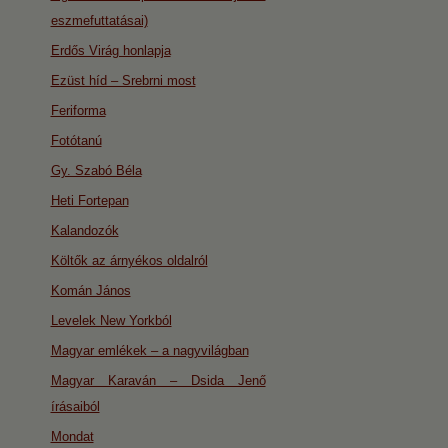
eszmefuttatásai)
Erdős Virág honlapja
Ezüst híd – Srebrni most
Feriforma
Fotótanú
Gy. Szabó Béla
Heti Fortepan
Kalandozók
Költők az árnyékos oldalról
Komán János
Levelek New Yorkból
Magyar emlékek – a nagyvilágban
Magyar Karaván – Dsida Jenő
írásaiból
Mondat