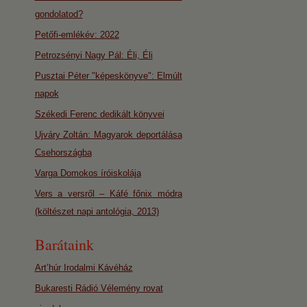
gondolatod?
Petőfi-emlékév: 2022
Petrozsényi Nagy Pál: Éli, Éli
Pusztai Péter "képeskönyve": Elmúlt
napok
Székedi Ferenc dedikált könyvei
Ujváry Zoltán: Magyarok deportálása
Csehországba
Varga Domokos íróiskolája
Vers a versről – Káfé főnix módra
(költészet napi antológia, 2013)
Barátaink
Art’húr Irodalmi Kávéház
Bukaresti Rádió Vélemény rovat