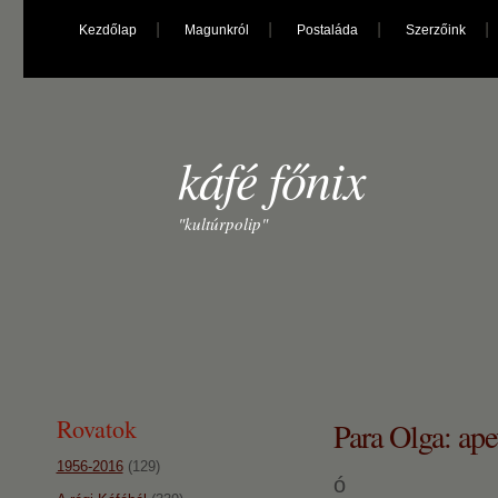
Kezdőlap
Magunkról
Postaláda
Szerzőink
káfé főnix
"kultúrpolip"
Rovatok
Para Olga: ap
1956-2016
(129)
ó