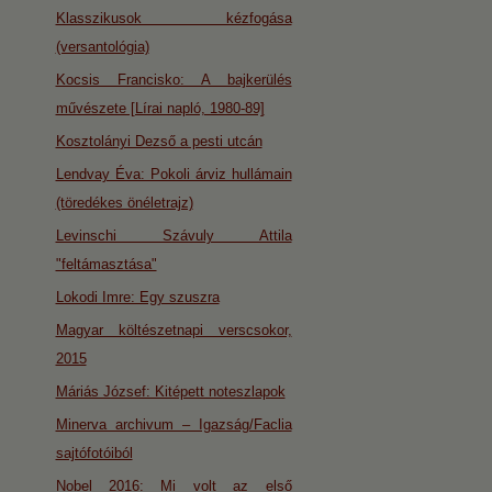
Klasszikusok kézfogása
(versantológia)
Kocsis Francisko: A bajkerülés
művészete [Lírai napló, 1980-89]
Kosztolányi Dezső a pesti utcán
Lendvay Éva: Pokoli árviz hullámain
(töredékes önéletrajz)
Levinschi Szávuly Attila
"feltámasztása"
Lokodi Imre: Egy szuszra
Magyar költészetnapi verscsokor,
2015
Máriás József: Kitépett noteszlapok
Minerva archivum – Igazság/Faclia
sajtófotóiból
Nobel 2016: Mi volt az első