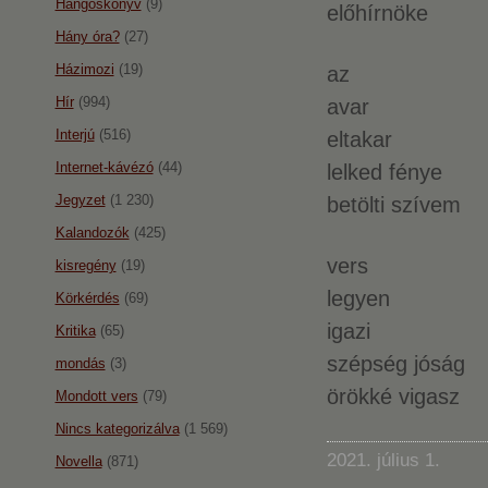
Hangoskönyv
(9)
előhírnöke
Hány óra?
(27)
Házimozi
(19)
az
Hír
(994)
avar
Interjú
(516)
eltakar
Internet-kávézó
(44)
lelked fénye
Jegyzet
(1 230)
betölti szívem
Kalandozók
(425)
vers
kisregény
(19)
legyen
Körkérdés
(69)
igazi
Kritika
(65)
szépség jóság
mondás
(3)
örökké vigasz
Mondott vers
(79)
Nincs kategorizálva
(1 569)
2021. július 1.
Novella
(871)