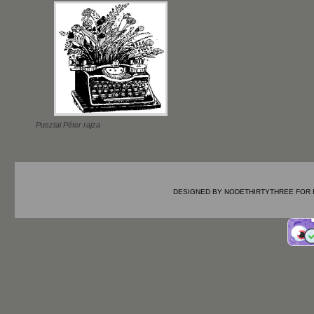
Pusztai Péter rajza
DESIGNED BY
NODETHIRTYTHREE
FOR