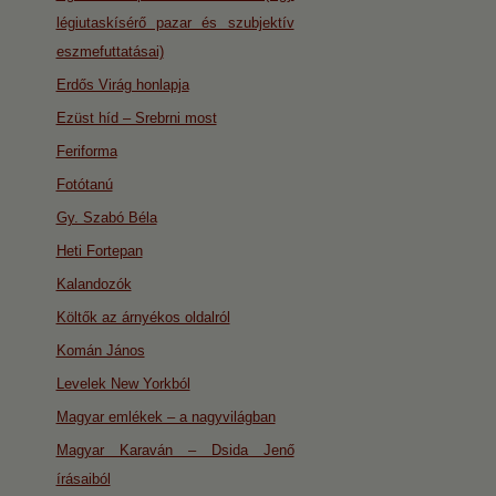
légiutaskísérő pazar és szubjektív
eszmefuttatásai)
Erdős Virág honlapja
Ezüst híd – Srebrni most
Feriforma
Fotótanú
Gy. Szabó Béla
Heti Fortepan
Kalandozók
Költők az árnyékos oldalról
Komán János
Levelek New Yorkból
Magyar emlékek – a nagyvilágban
Magyar Karaván – Dsida Jenő
írásaiból