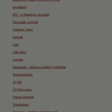
eirodalom
f21 – a fiatalság százada
Huszadik század
Irodalmi Jelen
Korunk
Látó
Látó blog
Lenolaj
Népújság – Múzsa irodalmi melléklet
Spanyolnátha
Új Hét
Új Könyvpiac
Várad folyóirat
Világhírnév