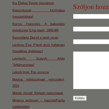
Kis Elekes Ferenc-breviárium
Szóljon hozz
Klasszikusok kézfogása
(versantológia)
Kocsis Francisko: A bajkerülés
művészete [Lírai napló, 1980-89]
Kosztolányi Dezső a pesti utcán
Lendvay Éva: Pokoli árviz hullámain
(töredékes önéletrajz)
Levinschi Szávuly Attila
"feltámasztása"
Lokodi Imre: Egy szuszra
Magyar költészetnapi verscsokor,
2015
Máriás József: Kitépett noteszlapok
Minerva archivum – Igazság/Faclia
sajtófotóiból