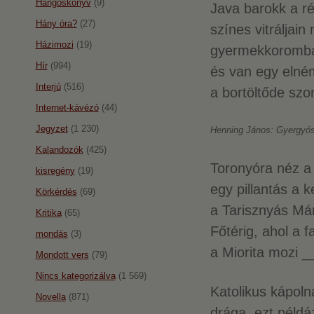
Hangoskönyv
(9)
Java barokk a ré
Hány óra?
(27)
színes vitráljain
Házimozi
(19)
gyermekkoromb
Hír
(994)
és van egy elném
Interjú
(516)
a bortöltőde szo
Internet-kávézó
(44)
Jegyzet
(1 230)
Henning János: Gyergyós
Kalandozók
(425)
Toronyóra néz a 
kisregény
(19)
egy pillantás a 
Körkérdés
(69)
a Tarisznyás Már
Kritika
(65)
Főtérig, ahol a 
mondás
(3)
a Miorita mozi
Mondott vers
(79)
Nincs kategorizálva
(1 569)
Katolikus kápol
Novella
(871)
drága, ezt példá