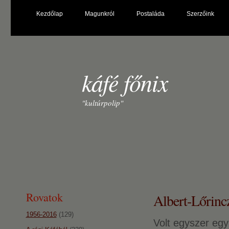
Kezdőlap
Magunkról
Postaláda
Szerzőink
káfé főnix
"kultúrpolip"
Rovatok
Albert-Lőrinc
1956-2016
(129)
Volt egyszer egy