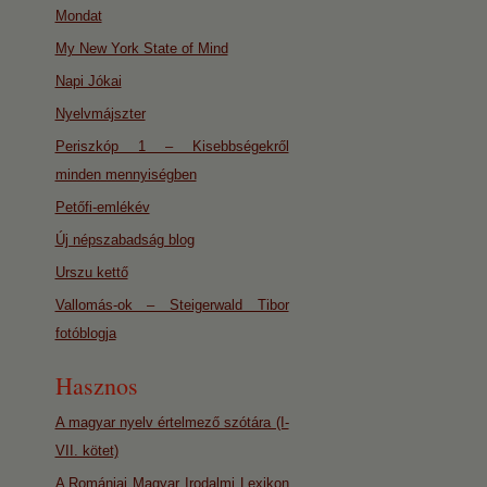
Mondat
My New York State of Mind
Napi Jókai
Nyelvmájszter
Periszkóp 1 – Kisebbségekről
minden mennyiségben
Petőfi-emlékév
Új népszabadság blog
Urszu kettő
Vallomás-ok – Steigerwald Tibor
fotóblogja
Hasznos
A magyar nyelv értelmező szótára (I-
VII. kötet)
A Romániai Magyar Irodalmi Lexikon