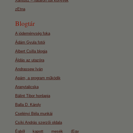
Xantusz – határon túli könyvek
zEtna
Blogtár
A jódeménység foka
Ádám Gyula fotói
Albert Csilla blogja
Áldás az utazóra
Andrassew Iván
Apám, a program működik
Aranytalicska
Bálint Tibor honlapja
Balla D. Károly
Cselényi Béla munkái
Csíki András szerzői oldala
Égből kapott mesék (Egy