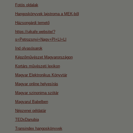
Fotós oldalak
Hangoskönyvek lajstroma a MEK-ből
Házsongárdi temető
https://ujkafe.website/?
s=Petrozsnyi+Nagy+Pl+LI+LI
Ind olvasósarok
Képzőművészet Magyarországon
Kortárs művészeti lexikon
Magyar Elektronikus Könyvtár
Magyar online helyesírás
Magyar szinonima szótár
Magyarul Babelben
Népzenei példatár
TEDxDanubia
Transindex hangoskönyvek