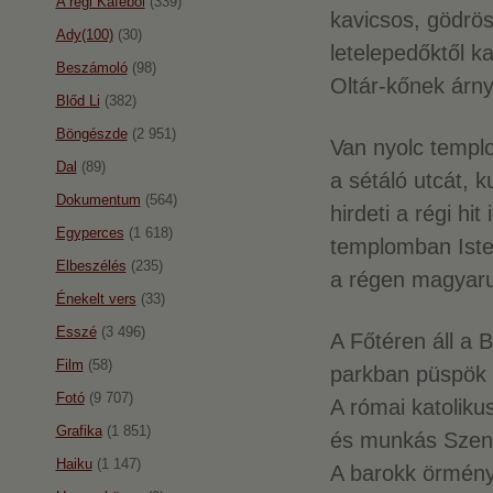
A régi Káféból
(339)
kavicsos, gödrös
Ady(100)
(30)
letelepedőktől ka
Beszámoló
(98)
Oltár-kőnek árn
Blőd Li
(382)
Böngészde
(2 951)
Van nyolc templo
Dal
(89)
a sétáló utcát, k
Dokumentum
(564)
hirdeti a régi hit
Egyperces
(1 618)
templomban Iste
Elbeszélés
(235)
a régen magyarul
Énekelt vers
(33)
Esszé
(3 496)
A Főtéren áll a 
Film
(58)
parkban püspök
Fotó
(9 707)
A római katolik
Grafika
(1 851)
és munkás Szen
Haiku
(1 147)
A barokk örmény