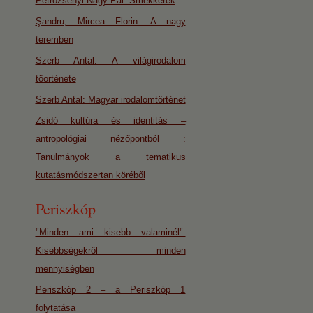
Petrozsényi Nagy Pál: Smekkerek
Şandru, Mircea Florin: A nagy
teremben
Szerb Antal: A világirodalom
töorténete
Szerb Antal: Magyar irodalomtörténet
Zsidó kultúra és identitás –
antropológiai nézőpontból :
Tanulmányok a tematikus
kutatásmódszertan köréből
Periszkóp
"Minden ami kisebb valaminél".
Kisebbségekről minden
mennyiségben
Periszkóp 2 – a Periszkóp 1
folytatása