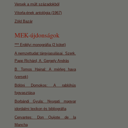
Versek a múlt századokból
Vitorla-ének antológia (1967)
Zöld Bazár
MEK-újdonságok
*** Erdélyi monográfia (2 kötet)
A nemzettudat tárgyiasulásai. Szerk.
Papp Richárd, A. Gergely András
B. Tomos Hajnal: A mérleg hava
(versek)
Bölöni Domokos: A rablóhús
fogyasztása
Borbándi Gyula: Nyugati magyar
idordalmi lexikon és bibliográfia
Cervantes: Don Quijote de la
Mancha