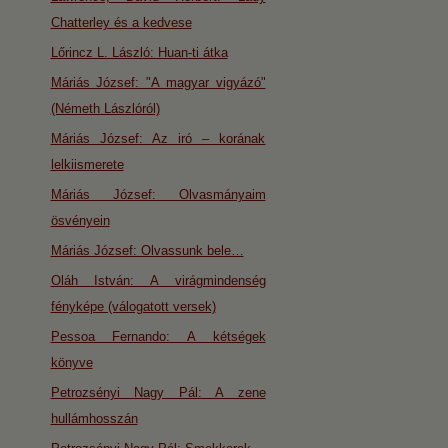
Chatterley és a kedvese
Lőrincz L. László: Huan-ti átka
Máriás József: "A magyar vigyázó"
(Németh Lászlóról)
Máriás József: Az iró – korának
lelkiismerete
Máriás József: Olvasmányaim
ösvényein
Máriás József: Olvassunk bele…
Oláh István: A virágmindenség
fényképe (válogatott versek)
Pessoa Fernando: A kétségek
könyve
Petrozsényi Nagy Pál: A zene
hullámhosszán