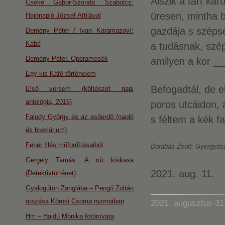
Alszik a tárt kar
Cseke Gábor-Szonda Szabolcs:
üresen, mintha 
Hajónapló József Attilával
gazdája s szépsé
Demény Péter / Ivan Karamazov/:
Kábé
a tudásnak, szép
Demény Péter. Operamesék
amilyen a kor 
Egy kis Káfé-történelem
Befogadtál, de 
Első versem (költészet napi
antológia, 2016)
poros utcáidon, 
Faludy György és az esőerdő (napló
s féltem a kék f
és breviárium)
Fehér Illés műfordításaiból
Barabás Zsolt: Gyergyós
Gergely Tamás: A rút kiskasa
2021. aug. 11.
(Detektivtörténet)
Gyalogúton Zanglába – Pengő Zoltán
utazása Kőrösi Csoma nyomában
2021. augusztus 31
Hm – Hajdú Mónika fotórovata