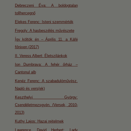
Debreczeni Éva: A boldogtalan
tollhercegnő
Elekes Ferenc: Isteni szemmérték
Fregoly: A hasbeszélés művészete
Így költök én – Április 11. a Káfé
főnixen (2017)
II. Veress Albert: Életszilánkok
Ion Dumbrava: A fehér őrház –
Cantonul alb
Kenéz Ferenc: A szabadulóművész.
Napló és vers(ek)
Keszthelyi György:
Csendéletmezsgyén. (Versek, 2010-
2013)
Kuthy Lajos: Hazai rejtelmek
Lawrence, David Herbert: Lady