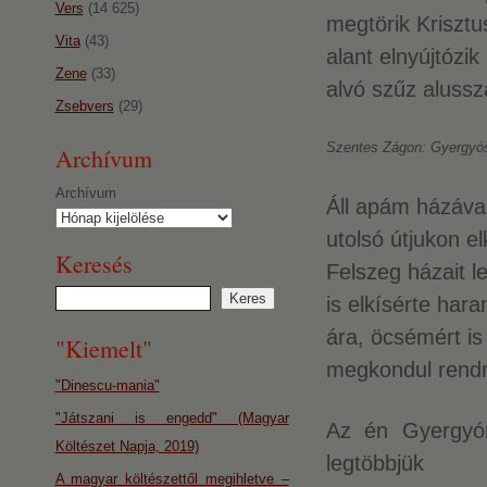
Vers
(14 625)
megtörik Kriszt
Vita
(43)
alant elnyújtózik
Zene
(33)
alvó szűz alussz
Zsebvers
(29)
Szentes Zágon: Gyergyós
Archívum
Archívum
Áll apám házával
utolsó útjukon e
Keresés
Felszeg házait l
is elkísérte hara
ára, öcsémért i
"Kiemelt"
megkondul rendre
"Dinescu-mania"
"Játszani is engedd" (Magyar
Az én Gyergyóm
Költészet Napja, 2019)
legtöbbjük
A magyar költészettől megihletve –