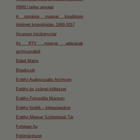
(RMIL) teljes anyaga
A romániai magyar kisebbség
történeti kronológiája: 1990-2017
Arcanum kézikönyvtár
Az RTV magyar adásának
archívumából
Babel Matrix
Bigpikcsör
Erdélyi Audiovizuális Archivum
Erdélyi és csángó költészet
Erdélyi Fotográfia Múzeum
Erdélyi fürdők – képeslapokon
Erdélyi Magyar Szótörténeti Tár
Fortepan.hu
Fotóművészet