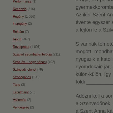
Performansz
(1)
gyermekkoromb
Recenzió
(316)
Az iker Szent An
Regény
(1 096)
évente egyszer 
kisregény
(2)
a lejtőn le a Sz
Reklám
(7)
Riport
(467)
S vannak temető
Rövidpróza
(1 001)
mögött, mondhat
Szabad szombat-antológia
(211)
nyugszik a katoli
Száz év – nagy háború
(492)
nyomdokain jár,
Színpadi jelenet
(79)
külön-külön, így
Szóbogáncs
(100)
földi ________
Tánc
(3)
Tanulmány
(73)
Adózni kell a so
Vallomás
(2)
a Szenvedőnek, a
Vendégség
(2)
a Szent Anna ká