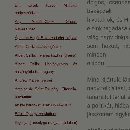
dolgos, csendes
Brit költők József Attilával
beképzelt
párbeszédben
hivatalnok, és H
Ady András-Cseke Gábor:
eleink tagadása
Kávészünet
világ nagy dolga
Ágoston Hugó: Bukaresti élet, képek
sem hozott, mo
Albert Csilla családregénye
minden
Albert Csilla: Fényes tisztás (dráma)
eltiport _____
Albert Csilla: Halványvörös és
halványfekete – regény
Mind kijártuk, lá
Andrew Marvell versei
nagy felkiáltást
Antoine de Saint-Exupéry: Citadella-
tanáraitól tehát
breviárium
a politikát, hiáb
az idő harcokat ujráz /1914-2014/
játszottam egy
Bálint György breviárium
Bigonya (mosolygó magyar irodalom)