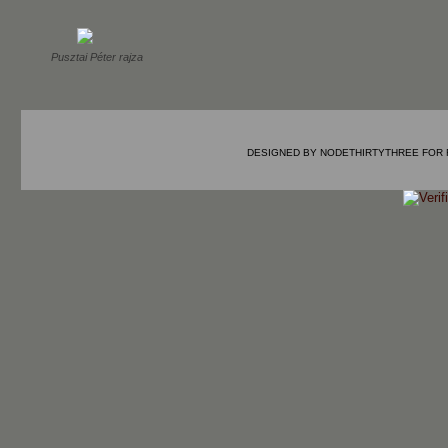
Pusztai Péter rajza
DESIGNED BY
NODETHIRTYTHREE
FOR