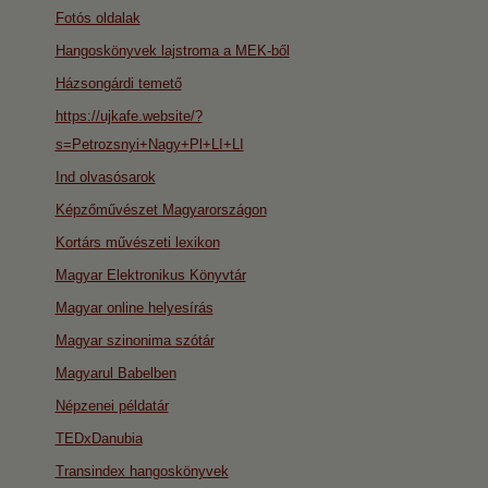
Fotós oldalak
Hangoskönyvek lajstroma a MEK-ből
Házsongárdi temető
https://ujkafe.website/?
s=Petrozsnyi+Nagy+Pl+LI+LI
Ind olvasósarok
Képzőművészet Magyarországon
Kortárs művészeti lexikon
Magyar Elektronikus Könyvtár
Magyar online helyesírás
Magyar szinonima szótár
Magyarul Babelben
Népzenei példatár
TEDxDanubia
Transindex hangoskönyvek