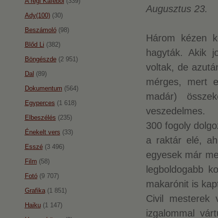
A régi Káféból
(339)
Augusztus 23.
Ady(100)
(30)
Beszámoló
(98)
Három kézen ke
Blőd Li
(382)
hagyták. Akik j
Böngészde
(2 951)
voltak, de azutá
Dal
(89)
mérges, mert eg
Dokumentum
(564)
madár) összek
Egyperces
(1 618)
veszedelmes.
Elbeszélés
(235)
300 fogoly dolgo
Énekelt vers
(33)
a raktár elé, ah
Esszé
(3 496)
egyesek már mest
Film
(58)
legboldogabb k
Fotó
(9 707)
makarónit is kapt
Grafika
(1 851)
Civil mesterek 
Haiku
(1 147)
izgalommal vár