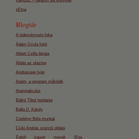
Xantusz – határon túli könyvek
zEtna
Blogtár
A jódeménység foka
Ádám Gyula fotói
Albert Csilla blogja
Áldás az utazóra
Andrassew Iván
Apám, a program működik
Aranytalicska
Bálint Tibor honlapja
Balla D. Károly
Cselényi Béla munkái
Csíki András szerzői oldala
Égből kapott mesék (Egy