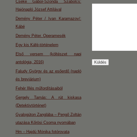
Cseke Gábor-Szonda Szabolcs:
Hajónapló József Attilával
Demény Péter / Ivan Karamazov/:
Kábé
Demény Péter. Operamesék
Egy kis Káfé-történelem
Első versem (költészet napi
antológia, 2016)
Faludy György és az esőerdő (napló
és breviárium)
Fehér Illés műfordításaiból
Gergely Tamás: A rút kiskasa
(Detektivtörténet)
Gyalogúton Zanglába – Pengő Zoltán
utazása Kőrösi Csoma nyomában
Hm – Hajdú Mónika fotórovata