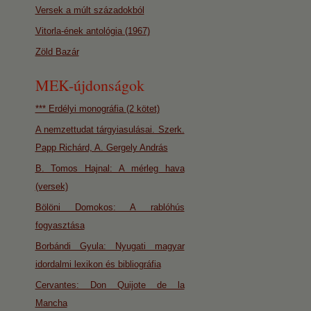
Versek a múlt századokból
Vitorla-ének antológia (1967)
Zöld Bazár
MEK-újdonságok
*** Erdélyi monográfia (2 kötet)
A nemzettudat tárgyiasulásai. Szerk.
Papp Richárd, A. Gergely András
B. Tomos Hajnal: A mérleg hava
(versek)
Bölöni Domokos: A rablóhús
fogyasztása
Borbándi Gyula: Nyugati magyar
idordalmi lexikon és bibliográfia
Cervantes: Don Quijote de la
Mancha