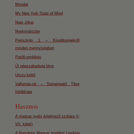
Mondat
My New York State of Mind
Napi Jókai
Nyelvmájszter
Periszkóp 1 – Kisebbségekről
minden mennyiségben
Petőfi-emlékév
Új népszabadság blog
Urszu kettő
Vallomás-ok – Steigerwald Tibor
fotóblogja
Hasznos
A magyar nyelv értelmező szótára (I-
VII. kötet)
A Romániai Magyar Irodalmi Lexikon