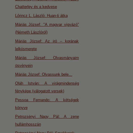
Chatterley és a kedvese
Lőrincz L. László: Huan-ti átka
Máriás József: "A magyar vigyázó"
(Németh Lászlóról)
Máriás József: Az iró – korának
lelkiismerete
Máriás József: Olvasmányaim
ösvényein
Máriás József: Olvassunk bele…
Oláh István: A virágmindenség
fényképe (válogatott versek)
Pessoa Fernando: A kétségek
könyve
Petrozsényi Nagy Pál: A zene
hullámhosszán