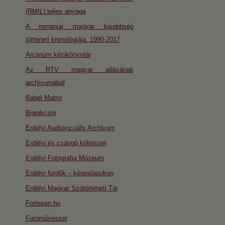
(RMIL) teljes anyaga
A romániai magyar kisebbség
történeti kronológiája: 1990-2017
Arcanum kézikönyvtár
Az RTV magyar adásának
archívumából
Babel Matrix
Bigpikcsör
Erdélyi Audiovizuális Archivum
Erdélyi és csángó költészet
Erdélyi Fotográfia Múzeum
Erdélyi fürdők – képeslapokon
Erdélyi Magyar Szótörténeti Tár
Fortepan.hu
Fotóművészet