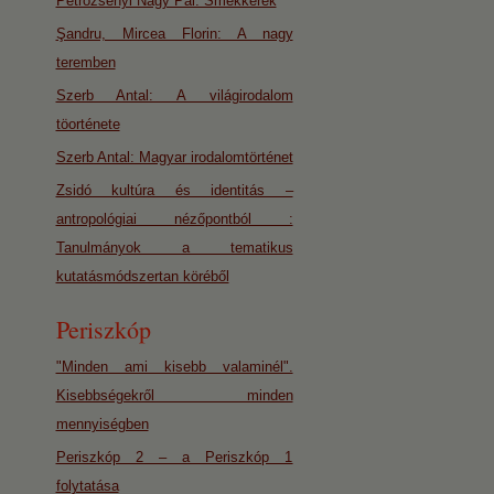
Petrozsényi Nagy Pál: Smekkerek
Şandru, Mircea Florin: A nagy
teremben
Szerb Antal: A világirodalom
töorténete
Szerb Antal: Magyar irodalomtörténet
Zsidó kultúra és identitás –
antropológiai nézőpontból :
Tanulmányok a tematikus
kutatásmódszertan köréből
Periszkóp
"Minden ami kisebb valaminél".
Kisebbségekről minden
mennyiségben
Periszkóp 2 – a Periszkóp 1
folytatása