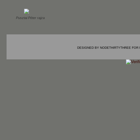
Pusztai Péter rajza
DESIGNED BY
NODETHIRTYTHREE
FOR