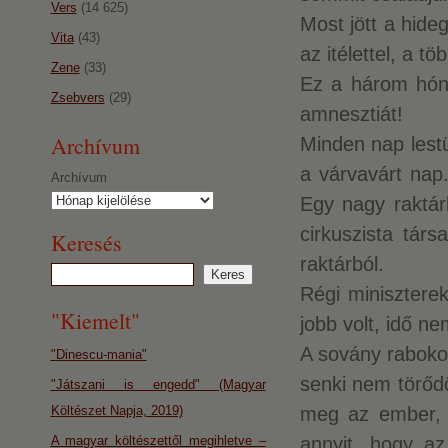
Vers
(14 625)
Most jött a hide
Vita
(43)
az itélettel, a 
Zene
(33)
Ez a három hóna
Zsebvers
(29)
amnesztiát!
Archívum
Minden nap lestü
a várvavárt nap
Archívum
Egy nagy raktár
cirkuszista tár
Keresés
raktárból.
Régi miniszterek
"Kiemelt"
jobb volt, idő ne
A sovány rabokon
"Dinescu-mania"
senki nem törődö
"Játszani is engedd" (Magyar
Költészet Napja, 2019)
meg az ember, 
A magyar költészettől megihletve –
annyit, hogy az