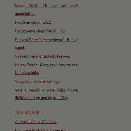
Nobel 2016: Mi volt az első
gondolatod?
Petőfi-emlékév: 2022
Petrozsényi Nagy Pál: Éli, Éli
Pusztai Péter "képeskönyve": Elmúlt
napok
Székedi Ferenc dedikált könyvei
Ujváry Zoltán: Magyarok deportálása
Csehországba
Varga Domokos íróiskolája
Vers a versről – Káfé főnix módra
(költészet napi antológia, 2013)
Barátaink
Art’húr Irodalmi Kávéház
Bukaresti Rádió Vélemény rovat