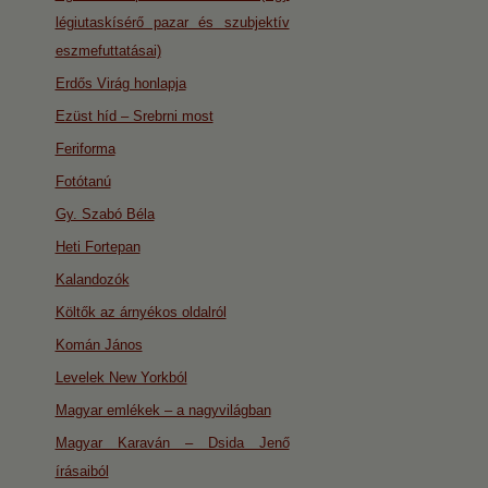
légiutaskísérő pazar és szubjektív
eszmefuttatásai)
Erdős Virág honlapja
Ezüst híd – Srebrni most
Feriforma
Fotótanú
Gy. Szabó Béla
Heti Fortepan
Kalandozók
Költők az árnyékos oldalról
Komán János
Levelek New Yorkból
Magyar emlékek – a nagyvilágban
Magyar Karaván – Dsida Jenő
írásaiból