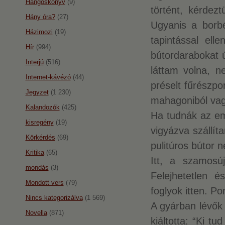
Hangoskönyv
(9)
történt, kérdez
Hány óra?
(27)
Ugyanis a borbé
Házimozi
(19)
tapintással ell
Hír
(994)
bútordarabokat 
Interjú
(516)
láttam volna, n
Internet-kávézó
(44)
préselt fűrészpo
Jegyzet
(1 230)
mahagoniból vag
Kalandozók
(425)
Ha tudnák az em
kisregény
(19)
vigyázva szállít
Körkérdés
(69)
pulitúros bútor 
Kritika
(65)
Itt, a szamosú
mondás
(3)
Felejhetetlen é
Mondott vers
(79)
foglyok itten. P
Nincs kategorizálva
(1 569)
A gyárban lévők é
Novella
(871)
kiáltotta: “Ki tu