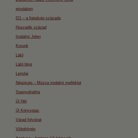
eirodalom
f21 – a fiatalság százada
Huszadik század
Irodalmi Jelen
Korunk
Látó
Látó blog
Lenolaj
Népújság – Múzsa irodalmi melléklet
Spanyolnátha
Új Hét
Új Könyvpiac
Várad folyóirat
Világhírnév