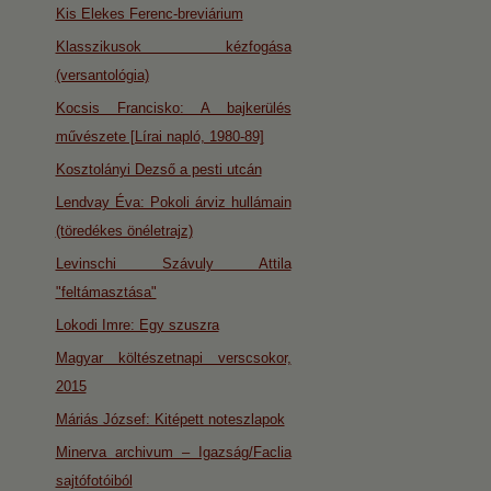
Kis Elekes Ferenc-breviárium
Klasszikusok kézfogása
(versantológia)
Kocsis Francisko: A bajkerülés
művészete [Lírai napló, 1980-89]
Kosztolányi Dezső a pesti utcán
Lendvay Éva: Pokoli árviz hullámain
(töredékes önéletrajz)
Levinschi Szávuly Attila
"feltámasztása"
Lokodi Imre: Egy szuszra
Magyar költészetnapi verscsokor,
2015
Máriás József: Kitépett noteszlapok
Minerva archivum – Igazság/Faclia
sajtófotóiból