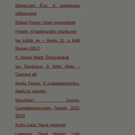
Debreczeni Éva: A boldogtalan
tollhercegnő
Elekes Ferenc: Isteni szemmérték
Fregoly: A hasbeszélés művészete
Így költök én – Április 11. a Káfé
főnixen (2017)
II. Veress Albert: Életszilánkok
Ion Dumbrava: A fehér őrház –
Cantonul alb
Kenéz Ferenc: A szabadulóművész.
Napló és vers(ek)
Keszthelyi György:
Csendéletmezsgyén. (Versek, 2010-
2013)
Kuthy Lajos: Hazai rejtelmek
Lawrence, David Herbert: Lady