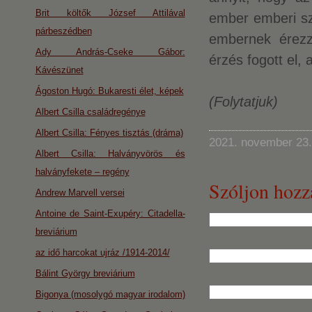
Brit költők József Attilával
ember emberi sz
párbeszédben
embernek érezz
Ady András-Cseke Gábor:
érzés fogott el, 
Kávészünet
Ágoston Hugó: Bukaresti élet, képek
(Folytatjuk)
Albert Csilla családregénye
Albert Csilla: Fényes tisztás (dráma)
2021. november 23.
Albert Csilla: Halványvörös és
halványfekete – regény
Szóljon hozz
Andrew Marvell versei
Antoine de Saint-Exupéry: Citadella-
breviárium
az idő harcokat ujráz /1914-2014/
Bálint György breviárium
Bigonya (mosolygó magyar irodalom)