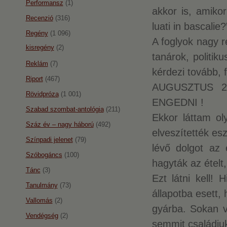
Performansz
(1)
akkor is, amiko
Recenzió
(316)
luati in bascalie?
Regény
(1 096)
A foglyok nagy r
kisregény
(2)
tanárok, politik
Reklám
(7)
kérdezi tovább, f
Riport
(467)
AUGUSZTUS 2
Rövidpróza
(1 001)
ENGEDNI !
Szabad szombat-antológia
(211)
Ekkor láttam ol
Száz év – nagy háború
(492)
elveszítették e
Színpadi jelenet
(79)
lévő dolgot az é
Szóbogáncs
(100)
hagyták az ételt
Tánc
(3)
Ezt látni kell! 
Tanulmány
(73)
állapotba esett,
Vallomás
(2)
gyárba. Sokan v
Vendégség
(2)
semmit családjuk