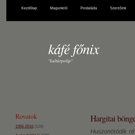
Kezdőlap
Magunkról
Postaláda
Szerzőink
káfé főnix
"kultúrpolip"
Rovatok
Hargitai böng
1956-2016
(129)
Huszonötödik rés