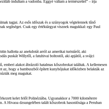
ezítláb indultam a vadonba. Eggyé váltam a természettel” – írja
dalmak tagjai. Az esős időszak és a szúnyogok végtelennek tűnő
janak segítséget. Csak egy értéktárgyat visznek magukkal: egy Paul
n hallotta az anekdotát arról az amerikai turistáról, aki
s puskát Willytől, a fatuhivai boltostól, aki apjától, a svájci
tű, emberi alakot ábrázoló hatalmas kőszobrokat találtak. A kellemesen
ként az, hogy a bambuszból épített kunyhójukat időközben belakták az
n húzták meg magukat.
 érkezett kelet felől Polinéziába. Ugyanakkor a 7000 kilométerre
ján. A Hivaoa dzsungelében talált kőszobrok hasonlósága a Peruban