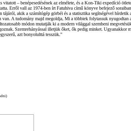
is vitatott – benépesedésének az elmélete, és a Kon-Tiki expedíció ötlete
tatta. Erről vall az 1974-ben írt Fatuhiva című könyve befejező soraiban
tájáról, akik a számítógép görbéi és a statisztika segítségével hírdetik a
n van. A tudomány majd megoldja, Mi a többiek folytassuk nyugodtan a
egváltozatosabb módon mutatják ki a modern világgal szembeni megvetés
goznak. Szemrehányással illetjük őket, ők pedig minket. Ugyanakkor mi
egyszerű, azt bonyolulttá tesszük.”
adni)