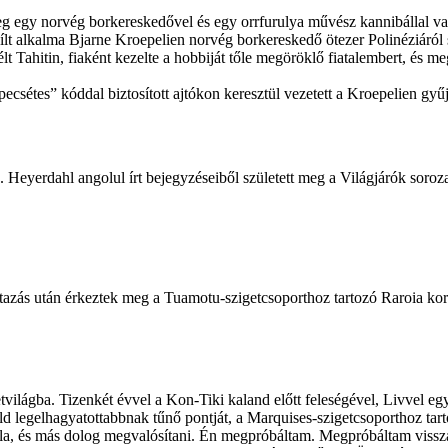
 meg egy norvég borkereskedővel és egy orrfurulya művész kannibállal va
ílt alkalma Bjarne Kroepelien norvég borkereskedő ötezer Polinéziáról
 Tahitin, fiaként kezelte a hobbiját tőle megöröklő fiatalembert, és meg
ecsétes” kóddal biztosított ajtókon keresztül vezetett a Kroepelien gy
. Heyerdahl angolul írt bejegyzéseiből született meg a Világjárók sor
tazás után érkeztek meg a Tuamotu-szigetcsoporthoz tartozó Raroia kora
ilágba. Tizenkét évvel a Kon-Tiki kaland előtt feleségével, Livvel együt
ld legelhagyatottabbnak tűnő pontját, a Marquises-szigetcsoporthoz tart
óla, és más dolog megvalósítani. Én megpróbáltam. Megpróbáltam vissza