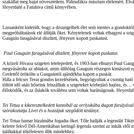
szakállat meg hajat növesztettem. Pálmafákra másztam élelemért. Elvá
Heyerdahl a Fatuhiva című könyvében.
Lassanként kiderült, hogy a dzsungelbeli élet sem mentes a gondoktól,
megpróbáltatások elé állítják őket. Kénytelenek voltak elhagyni a szi
Gauguin faragásával díszített, fényesre kopott puskatust.
Paul Gauguin faragásával díszített, fényesre kopott puskatus
A közeli Hivaoa szigeten letelepedett, és 1903-ban elhunyt Paul Gaugu
megvásárolta az ablakot, amin állítólag Gauguin részegen kimászott egy
Grelettől örökölte a Gauguintól ajándékba kapott a puskát.
Hála a felcser Terai gondos kezelésének, begyógyultak a csontig ható 
töltött idő után hőseink felszálltak a szigeteket körbejáró hajóra, é
élősködők, és az őslakók továbbra sem voltak barátságosak. Heyerdah
Tei Tetua a kikeresztelkedett kannibál az orrlyukába dugott furulyával
szórakoztatja Livet és a hozzájuk szegődött kislányt.
Tei Tetua hamar bizalmába fogadta őket. Tőle hallják a legendát Tikirő
keletre fekvő Dél-Amerikában keringő legenda szerint az inkák elől m
találtakkal tökéletesen illik mindehhez.