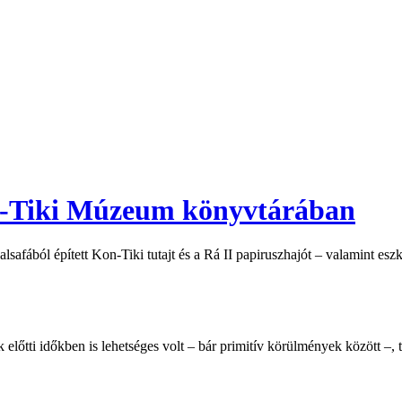
on-Tiki Múzeum könyvtárában
lsafából épített Kon-Tiki tutajt és a Rá II papiruszhajót – valamint e
lőtti időkben is lehetséges volt – bár primitív körülmények között –, t