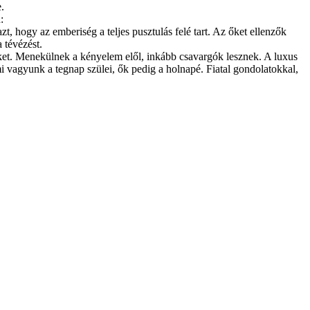
.
:
zt, hogy az emberiség a teljes pusztulás felé tart. Az őket ellenzők
 tévézést.
üket. Menekülnek a kényelem elől, inkább csavargók lesznek. A luxus
 vagyunk a tegnap szülei, ők pedig a holnapé. Fiatal gondolatokkal,