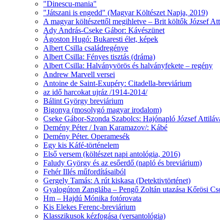
"Dinescu-mania"
"Játszani is engedd" (Magyar Költészet Napja, 2019)
A magyar költészettől megihletve – Brit költők József At
Ady András-Cseke Gábor: Kávészünet
Ágoston Hugó: Bukaresti élet, képek
Albert Csilla családregénye
Albert Csilla: Fényes tisztás (dráma)
Albert Csilla: Halványvörös és halványfekete – regény
Andrew Marvell versei
Antoine de Saint-Exupéry: Citadella-breviárium
az idő harcokat ujráz /1914-2014/
Bálint György breviárium
Bigonya (mosolygó magyar irodalom)
Cseke Gábor-Szonda Szabolcs: Hajónapló József Attiláv
Demény Péter / Ivan Karamazov/: Kábé
Demény Péter. Operamesék
Egy kis Káfé-történelem
Első versem (költészet napi antológia, 2016)
Faludy György és az esőerdő (napló és breviárium)
Fehér Illés műfordításaiból
Gergely Tamás: A rút kiskasa (Detektivtörténet)
Gyalogúton Zanglába – Pengő Zoltán utazása Kőrösi 
Hm – Hajdú Mónika fotórovata
Kis Elekes Ferenc-breviárium
Klasszikusok kézfogása (versantológia)