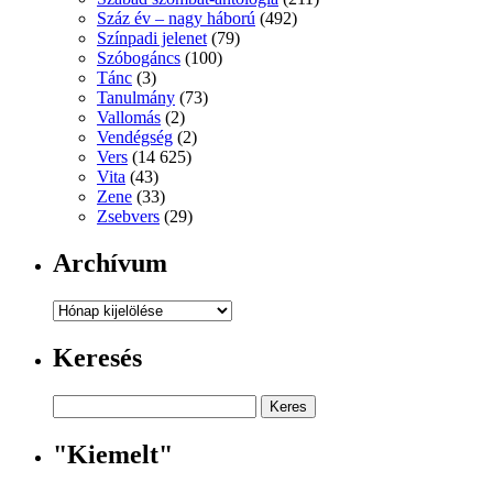
Száz év – nagy háború
(492)
Színpadi jelenet
(79)
Szóbogáncs
(100)
Tánc
(3)
Tanulmány
(73)
Vallomás
(2)
Vendégség
(2)
Vers
(14 625)
Vita
(43)
Zene
(33)
Zsebvers
(29)
Archívum
Archívum
Keresés
"Kiemelt"