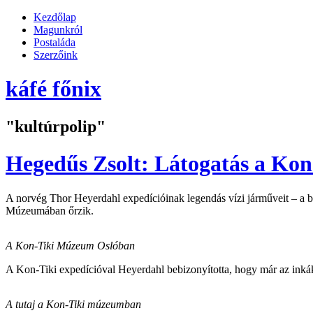
Kezdőlap
Magunkról
Postaláda
Szerzőink
káfé főnix
"kultúrpolip"
Hegedűs Zsolt: Látogatás a K
A norvég Thor Heyerdahl expedícióinak legendás vízi járműveit – a ba
Múzeumában őrzik.
A Kon-Tiki Múzeum Oslóban
A Kon-Tiki expedícióval Heyerdahl bebizonyította, hogy már az inkák e
A tutaj a Kon-Tiki múzeumban