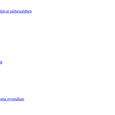
tilával párbeszédben
al
Csoma nyomában