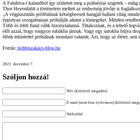
A Fatuhiva-i kalandból így született meg a polinéziai szigetek – máig 
Thor Heyerdahlt a történelem mellett az emberiség jövője is foglalkoz
„A végpusztulás prófétáinak kétségbeesett hangját hallani világ minden 
éppolyan szorgalmasan próbálják altatni a tömegeket. Minden rendbe
Több és több fiatal válik bizonytalanná. Tiltakoznak, és a lehető l
elől azzal, hogy rongyos ruhákba járnak. Vagy egy sarokba bújva dro
élénk tekintettel próbálnak mondani valamit. Azt, hogy az életet, ami 
Forrás:
hobbiszakács-blog.hu
2021. december 7.
Szóljon hozzá!
Név (kötelező megadni)
E-mail (nem lesz nyilvános) (kötelező meg
Weboldal