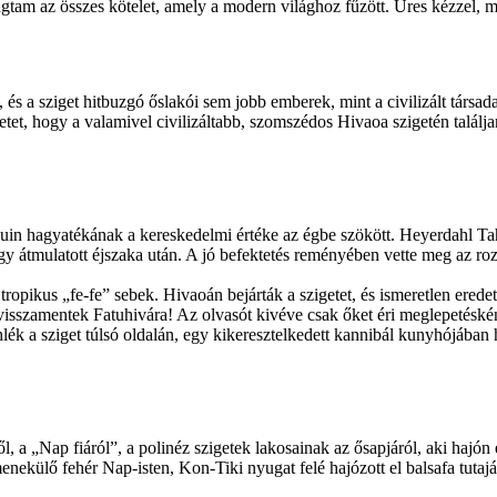
gtam az összes kötelet, amely a modern világhoz fűzött. Üres kézzel, m
 és a sziget hitbuzgó őslakói sem jobb emberek, mint a civilizált társa
getet, hogy a valamivel civilizáltabb, szomszédos Hivaoa szigetén talál
in hagyatékának a kereskedelmi értéke az égbe szökött. Heyerdahl Tahiti
 átmulatott éjszaka után. A jó befektetés reményében vette meg az rozsdá
tropikus „fe-fe” sebek. Hivaoán bejárták a szigetet, és ismeretlen erede
s… visszamentek Fatuhivára! Az olvasót kivéve csak őket éri meglepetés
lék a sziget túlsó oldalán, egy kikeresztelkedett kannibál kunyhójába
l, a „Nap fiáról”, a polinéz szigetek lakosainak az ősapjáról, aki hajón
enekülő fehér Nap-isten, Kon-Tiki nyugat felé hajózott el balsafa tuta