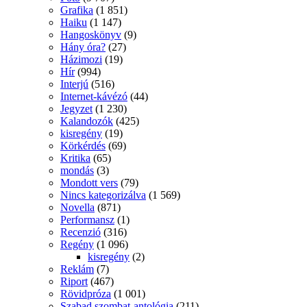
Grafika
(1 851)
Haiku
(1 147)
Hangoskönyv
(9)
Hány óra?
(27)
Házimozi
(19)
Hír
(994)
Interjú
(516)
Internet-kávézó
(44)
Jegyzet
(1 230)
Kalandozók
(425)
kisregény
(19)
Körkérdés
(69)
Kritika
(65)
mondás
(3)
Mondott vers
(79)
Nincs kategorizálva
(1 569)
Novella
(871)
Performansz
(1)
Recenzió
(316)
Regény
(1 096)
kisregény
(2)
Reklám
(7)
Riport
(467)
Rövidpróza
(1 001)
Szabad szombat-antológia
(211)