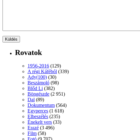
Rovatok
1956-2016
(129)
A régi Káféból
(339)
Ady(100)
(30)
Beszámoló
(98)
Blőd Li
(382)
Böngészde
(2 951)
Dal
(89)
Dokumentum
(564)
Egyperces
(1 618)
Elbeszélés
(235)
Énekelt vers
(33)
Esszé
(3 496)
Film
(58)
Fotó
(9 707)