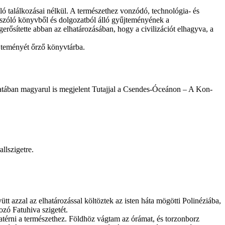
ló találkozásai nélkül. A természethez vonzódó, technológia- és
 szóló könyvből és dolgozatból álló gyűjteményének a
erősítette abban az elhatározásában, hogy a civilizációt elhagyva, a
űjteményét őrző könyvtárba.
ozatában magyarul is megjelent Tutajjal a Csendes-Óceánon – A Kon-
llszigetre.
t azzal az elhatározással költöztek az isten háta mögötti Polinéziába,
ozó Fatuhiva szigetét.
térni a természethez. Földhöz vágtam az órámat, és torzonborz