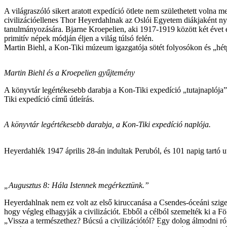
A világraszóló sikert aratott expedíció ötlete nem születhetett volna
civilizációellenes Thor Heyerdahlnak az Oslói Egyetem diákjaként ny
tanulmányozására. Bjarne Kroepelien, aki 1917-1919 között két évet élt
primitív népek módján éljen a világ túlsó felén.
Martin Biehl, a Kon-Tiki múzeum igazgatója sötét folyosókon és „hétp
Martin Biehl és a Kroepelien gyűjtemény
A könyvtár legértékesebb darabja a Kon-Tiki expedíció „tutajnaplója”
Tiki expedíció című útleírás.
A könyvtár legértékesebb darabja, a Kon-Tiki expedíció naplója.
Heyerdahlék 1947 április 28-án indultak Peruból, és 101 napig tartó u
„Augusztus 8: Hála Istennek megérkeztünk.”
Heyerdahlnak nem ez volt az első kiruccanása a Csendes-óceáni szigetv
hogy végleg elhagyják a civilizációt. Ebből a célból szemelték ki a Fö
„Vissza a természethez? Búcsú a civilizációtól? Egy dolog álmodni r