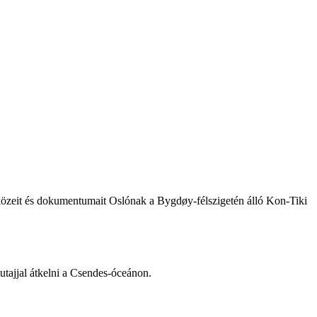
szközeit és dokumentumait Oslónak a Bygdøy-félszigetén álló Kon-Tiki
utajjal átkelni a Csendes-óceánon.