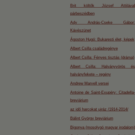
Brit költők József Attilával
párbeszédben
Ady András-Cseke Gábor:
Kávészünet
Ágoston Hugó: Bukaresti élet, képek
Albert Csilla családregénye
Albert Csilla: Fényes tisztás (dráma)
Albert Csilla: Halványvörös és
halványfekete – regény
Andrew Marvell versei
Antoine de Saint-Exupéry: Citadella-
breviárium
az idő harcokat ujráz /1914-2014/
Bálint György breviárium
Bigonya (mosolygó magyar irodalom)