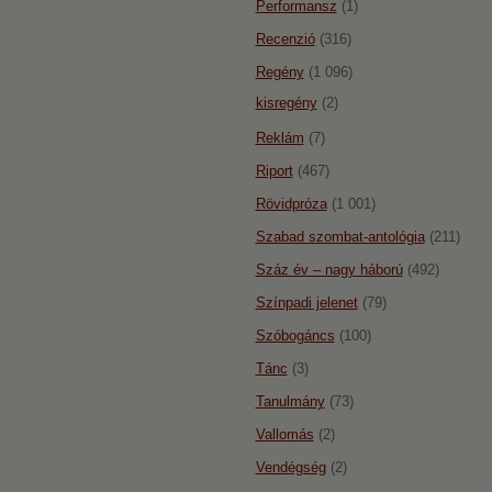
Performansz
(1)
Recenzió
(316)
Regény
(1 096)
kisregény
(2)
Reklám
(7)
Riport
(467)
Rövidpróza
(1 001)
Szabad szombat-antológia
(211)
Száz év – nagy háború
(492)
Színpadi jelenet
(79)
Szóbogáncs
(100)
Tánc
(3)
Tanulmány
(73)
Vallomás
(2)
Vendégség
(2)