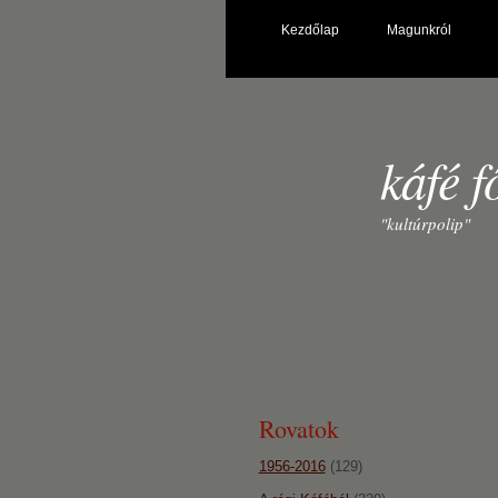
Kezdőlap
Magunkról
káfé f
"kultúrpolip"
Rovatok
1956-2016
(129)