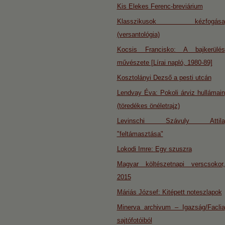
Kis Elekes Ferenc-breviárium
Klasszikusok kézfogása
(versantológia)
Kocsis Francisko: A bajkerülés
művészete [Lírai napló, 1980-89]
Kosztolányi Dezső a pesti utcán
Lendvay Éva: Pokoli árviz hullámain
(töredékes önéletrajz)
Levinschi Szávuly Attila
"feltámasztása"
Lokodi Imre: Egy szuszra
Magyar költészetnapi verscsokor,
2015
Máriás József: Kitépett noteszlapok
Minerva archivum – Igazság/Faclia
sajtófotóiból