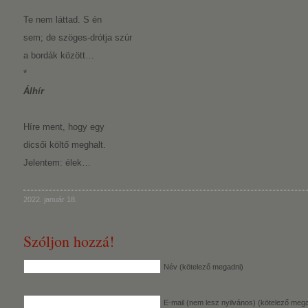
Te nem láttad. S én
sem; de szöges-drótja szúr
a bordák között…
*
Álhír
Híre ment, hogy egy
dicsői költő meghalt.
Jelentem: élek…
2022. január 18.
Szóljon hozzá!
Név (kötelező megadni)
E-mail (nem lesz nyilvános) (kötelező mega