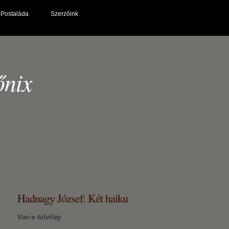
Postaláda
Szerzőink
őnix
Hadnagy József: Két haiku
Van-e túlvilág