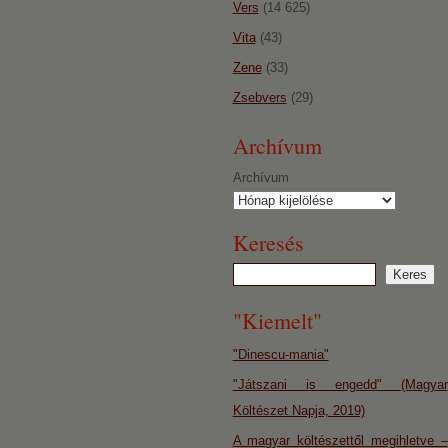
Vers
(14 625)
Vita
(43)
Zene
(33)
Zsebvers
(29)
Archívum
Archívum
Keresés
"Kiemelt"
"Dinescu-mania"
"Játszani is engedd" (Magyar
Költészet Napja, 2019)
A magyar költészettől megihletve –