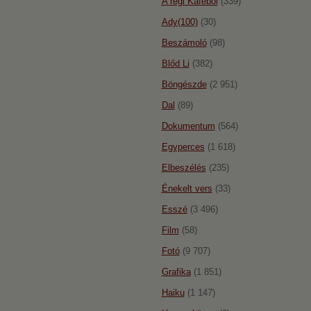
A régi Káféból
(339)
Ady(100)
(30)
Beszámoló
(98)
Blőd Li
(382)
Böngészde
(2 951)
Dal
(89)
Dokumentum
(564)
Egyperces
(1 618)
Elbeszélés
(235)
Énekelt vers
(33)
Esszé
(3 496)
Film
(58)
Fotó
(9 707)
Grafika
(1 851)
Haiku
(1 147)