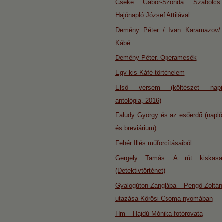
Cseke Gábor-Szonda Szabolcs:
Hajónapló József Attilával
Demény Péter / Ivan Karamazov/:
Kábé
Demény Péter. Operamesék
Egy kis Káfé-történelem
Első versem (költészet napi
antológia, 2016)
Faludy György és az esőerdő (napló
és breviárium)
Fehér Illés műfordításaiból
Gergely Tamás: A rút kiskasa
(Detektivtörténet)
Gyalogúton Zanglába – Pengő Zoltán
utazása Kőrösi Csoma nyomában
Hm – Hajdú Mónika fotórovata