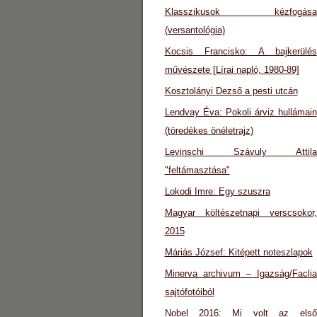
Klasszikusok kézfogása
(versantológia)
Kocsis Francisko: A bajkerülés
művészete [Lírai napló, 1980-89]
Kosztolányi Dezső a pesti utcán
Lendvay Éva: Pokoli árviz hullámain
(töredékes önéletrajz)
Levinschi Szávuly Attila
"feltámasztása"
Lokodi Imre: Egy szuszra
Magyar költészetnapi verscsokor,
2015
Máriás József: Kitépett noteszlapok
Minerva archivum – Igazság/Faclia
sajtófotóiból
Nobel 2016: Mi volt az első