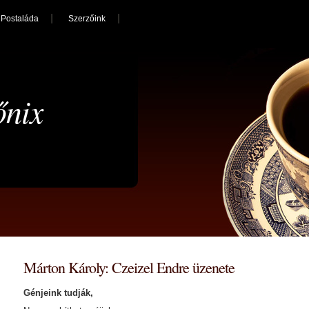
Postaláda
Szerzőink
őnix
Márton Károly: Czeizel Endre üzenete
Génjeink tudják,