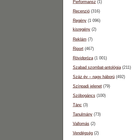
Performansz
(1)
Recenzió
(316)
Regény
(1 096)
kisregény
(2)
Reklám
(7)
Riport
(467)
Rövidpróza
(1 001)
Szabad szombat-antológia
(211)
Száz év – nagy háború
(492)
Színpadi jelenet
(79)
Szóbogáncs
(100)
Tánc
(3)
Tanulmány
(73)
Vallomás
(2)
Vendégség
(2)