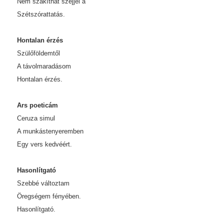
Nem szakíthat széjjel a
Szétszórattatás.
Hontalan érzés
Szülőföldemtől
A távolmaradásom
Hontalan érzés.
Ars poeticám
Ceruza simul
A munkástenyeremben
Egy vers kedvéért.
Hasonlítgató
Szebbé változtam
Öregségem fényében.
Hasonlítgató.