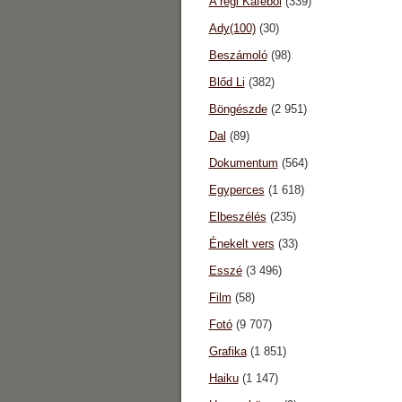
A régi Káféból
(339)
Ady(100)
(30)
Beszámoló
(98)
Blőd Li
(382)
Böngészde
(2 951)
Dal
(89)
Dokumentum
(564)
Egyperces
(1 618)
Elbeszélés
(235)
Énekelt vers
(33)
Esszé
(3 496)
Film
(58)
Fotó
(9 707)
Grafika
(1 851)
Haiku
(1 147)