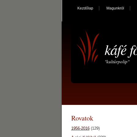
Kezdőlap
Magunkról
káfé f
"kultúrpolip"
Rovatok
1956-2016
(129)