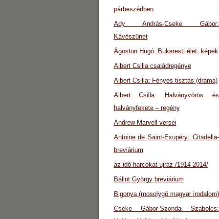
párbeszédben
Ady András-Cseke Gábor:
Kávészünet
Ágoston Hugó: Bukaresti élet, képek
Albert Csilla családregénye
Albert Csilla: Fényes tisztás (dráma)
Albert Csilla: Halványvörös és
halványfekete – regény
Andrew Marvell versei
Antoine de Saint-Exupéry: Citadella-
breviárium
az idő harcokat ujráz /1914-2014/
Bálint György breviárium
Bigonya (mosolygó magyar irodalom)
Cseke Gábor-Szonda Szabolcs: