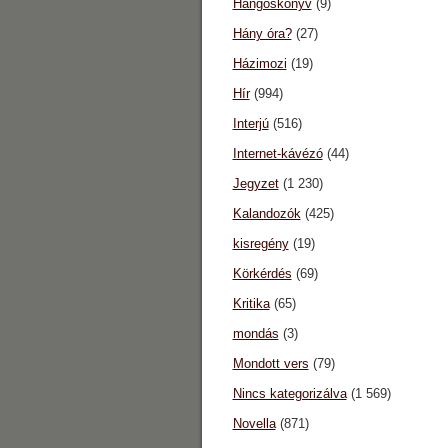
Hangoskönyv
(9)
Hány óra?
(27)
Házimozi
(19)
Hír
(994)
Interjú
(516)
Internet-kávézó
(44)
Jegyzet
(1 230)
Kalandozók
(425)
kisregény
(19)
Körkérdés
(69)
Kritika
(65)
mondás
(3)
Mondott vers
(79)
Nincs kategorizálva
(1 569)
Novella
(871)