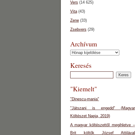
Vers
(14 625)
Vita
(43)
Zene
(33)
Zsebvers
(29)
Archívum
Archívum
Keresés
"Kiemelt"
"Dinescu-mania"
"Játszani is engedd" (Magyar
Költészet Napja, 2019)
A magyar költészettől megihletve –
Brit költők József Attilával