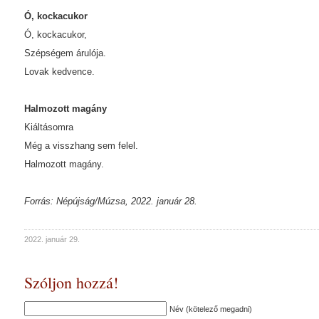
Ó, kockacukor
Ó, kockacukor,
Szépségem árulója.
Lovak kedvence.
Halmozott magány
Kiáltásomra
Még a visszhang sem felel.
Halmozott magány.
Forrás: Népújság/Múzsa, 2022. január 28.
2022. január 29.
Szóljon hozzá!
Név (kötelező megadni)