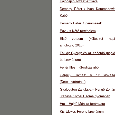
Hajónapló József Attilával
Demény Péter / Ivan Karamazov/:
Kábé
Demény Péter. Operamesék
Egy kis Káfé-történelem
Első versem (költészet napi
antológia, 2016)
Faludy György és az esőerdő (napló
és breviárium)
Fehér Illés műfordításaiból
Gergely Tamás: A rút kiskasa
(Detektivtörténet)
Gyalogúton Zanglába – Pengő Zoltán
utazása Kőrösi Csoma nyomában
Hm – Hajdú Mónika fotórovata
Kis Elekes Ferenc-breviárium