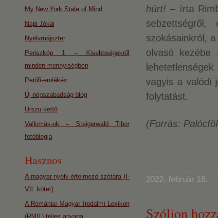
húrt!
– írta Ri
My New York State of Mind
sebzettségről,
Napi Jókai
szokásainkról, a
Nyelvmájszter
olvasó kezébe 
Periszkóp 1 – Kisebbségekről
minden mennyiségben
lehetetlenségek
Petőfi-emlékév
vagyis a valódi
Új népszabadság blog
folytatást.
Urszu kettő
(Forrás: Palócföl
Vallomás-ok – Steigerwald Tibor
fotóblogja
Hasznos
A magyar nyelv értelmező szótára (I-
2022. február 18.
VII. kötet)
A Romániai Magyar Irodalmi Lexikon
Szóljon hozz
(RMIL) teljes anyaga