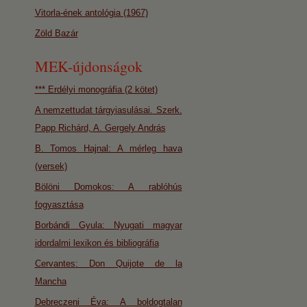
Vitorla-ének antológia (1967)
Zöld Bazár
MEK-újdonságok
*** Erdélyi monográfia (2 kötet)
A nemzettudat tárgyiasulásai. Szerk.
Papp Richárd, A. Gergely András
B. Tomos Hajnal: A mérleg hava
(versek)
Bölöni Domokos: A rablóhús
fogyasztása
Borbándi Gyula: Nyugati magyar
idordalmi lexikon és bibliográfia
Cervantes: Don Quijote de la
Mancha
Debreczeni Éva: A boldogtalan