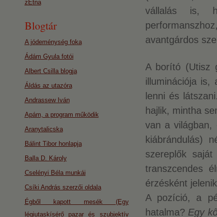
zEtna
vállalás is, 
Blogtár
performanszhoz,
avantgárdos szem
A jódeménység foka
Ádám Gyula fotói
A borító (Utisz 
Albert Csilla blogja
illuminációja is
Áldás az utazóra
lenni és látszan
Andrassew Iván
hajlik, mintha s
Apám, a program működik
van a világban, 
Aranytalicska
kiábrándulás) 
Bálint Tibor honlapja
szereplők saját
Balla D. Károly
transzcendes é
Cselényi Béla munkái
érzésként jeleni
Csíki András szerzői oldala
A pozíció, a p
Égből kapott mesék (Egy
hatalma?
Egy kő
légiutaskísérő pazar és szubjektív