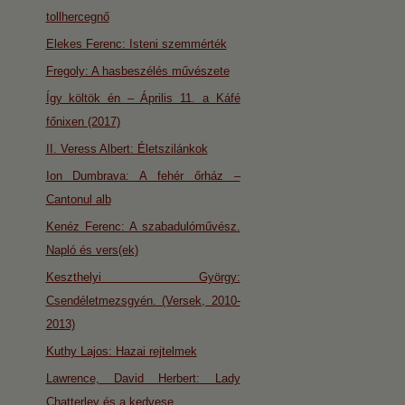
tollhercegnő
Elekes Ferenc: Isteni szemmérték
Fregoly: A hasbeszélés művészete
Így költök én – Április 11. a Káfé
főnixen (2017)
II. Veress Albert: Életszilánkok
Ion Dumbrava: A fehér őrház –
Cantonul alb
Kenéz Ferenc: A szabadulóművész.
Napló és vers(ek)
Keszthelyi György:
Csendéletmezsgyén. (Versek, 2010-
2013)
Kuthy Lajos: Hazai rejtelmek
Lawrence, David Herbert: Lady
Chatterley és a kedvese