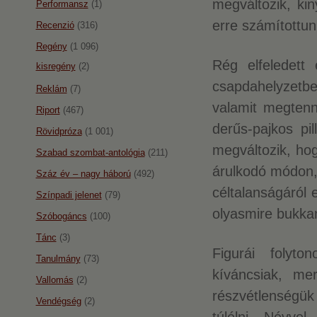
megváltozik, kin
Performansz
(1)
erre számítottun
Recenzió
(316)
Regény
(1 096)
Rég elfeledett
kisregény
(2)
csapdahelyzetb
Reklám
(7)
valamit megtenni
Riport
(467)
derűs-pajkos pi
Rövidpróza
(1 001)
megváltozik, hog
Szabad szombat-antológia
(211)
árulkodó módon, 
Száz év – nagy háború
(492)
céltalanságáról 
Színpadi jelenet
(79)
olyasmire bukkan
Szóbogáncs
(100)
Tánc
(3)
Figurái folyt
Tanulmány
(73)
kíváncsiak, mer
Vallomás
(2)
részvétlenségük
Vendégség
(2)