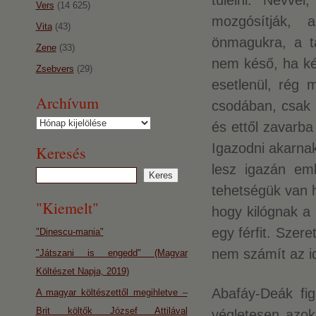
túlélni. Névve
Vers
(14 625)
mozgósítják, 
Vita
(43)
önmagukra, a tá
Zene
(33)
nem késő, ha kés
Zsebvers
(29)
esetlenül, rég
Archívum
csodában, csak a
Archívum
és ettől zavarba
Igazodni akarnak
Keresés
lesz igazán emb
tehetségük van 
"Kiemelt"
hogy kilógnak a 
egy férfit. Szer
"Dinescu-mania"
nem számít az id
"Játszani is engedd" (Magyar
Költészet Napja, 2019)
Abafáy-Deák fig
A magyar költészettől megihletve –
Brit költők József Attilával
végletesen azok