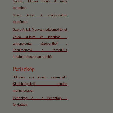
Şandru, Mircea Florin: A nagy
teremben
Szerb Antal: A világirodalom
töorténete
Szerb Antal: Magyar irodalomtörténet
Zsidó kultúra és identitás –
antropológiai nézőpontból :
Tanulmányok a tematikus
kutatásmódszertan köréből
Periszkóp
"Minden ami kisebb valaminél".
Kisebbségekről minden
mennyiségben
Periszkóp 2 – a Periszkóp 1
folytatása