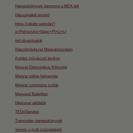
Hangoskönyvek lajstroma a MEK-ből
Házsongárdi temető
https://ujkafe.website/?
s=Petrozsnyi+Nagy+Pl+LI+LI
Ind olvasósarok
Képzőművészet Magyarországon
Kortárs művészeti lexikon
Magyar Elektronikus Könyvtár
Magyar online helyesírás
Magyar szinonima szótár
Magyarul Babelben
Népzenei példatár
TEDxDanubia
Transindex hangoskönyvek
Versek a múlt századokból