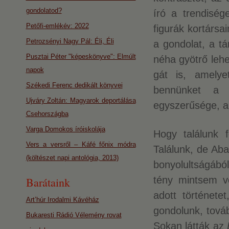
gondolatod?
író a trendiség
Petőfi-emlékév: 2022
figurák kortársai
Petrozsényi Nagy Pál: Éli, Éli
a gondolat, a tá
Pusztai Péter "képeskönyve": Elmúlt
néha gyötrő lehe
napok
gát is, amelye
Székedi Ferenc dedikált könyvei
bennünket a t
Ujváry Zoltán: Magyarok deportálása
egyszerűsége, a
Csehországba
Varga Domokos íróiskolája
Hogy találunk 
Vers a versről – Káfé főnix módra
Találunk, de Ab
(költészet napi antológia, 2013)
bonyolultságábó
tény mintsem vo
Barátaink
adott története
Art’húr Irodalmi Kávéház
gondolunk, továb
Bukaresti Rádió Vélemény rovat
Sokan látták az