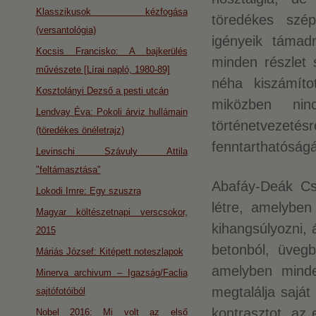
Klasszikusok kézfogása
töredékes szép
(versantológia)
igényeik támadn
Kocsis Francisko: A bajkerülés
minden részlet 
művészete [Lírai napló, 1980-89]
néha kiszámított
Kosztolányi Dezső a pesti utcán
miközben nin
Lendvay Éva: Pokoli árviz hullámain
történetvezeté
(töredékes önéletrajz)
fenntarthatóságár
Levinschi Szávuly Attila
"feltámasztása"
Abafáy-Deák Csi
Lokodi Imre: Egy szuszra
létre, amelybe
Magyar költészetnapi verscsokor,
kihangsúlyozni, 
2015
betonból, üvegb
Máriás József: Kitépett noteszlapok
amelyben minde
Minerva archivum – Igazság/Faclia
megtalálja saját
sajtófotóiból
kontrasztot, az 
Nobel 2016: Mi volt az első