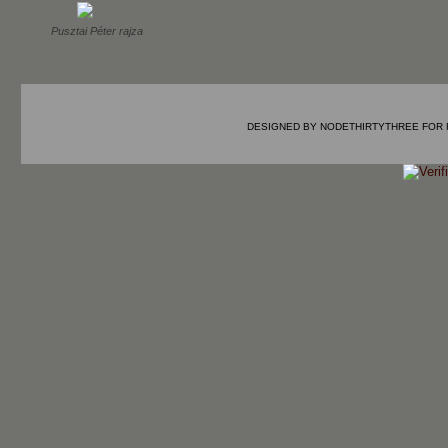
Pusztai Péter rajza
DESIGNED BY
NODETHIRTYTHREE
FOR