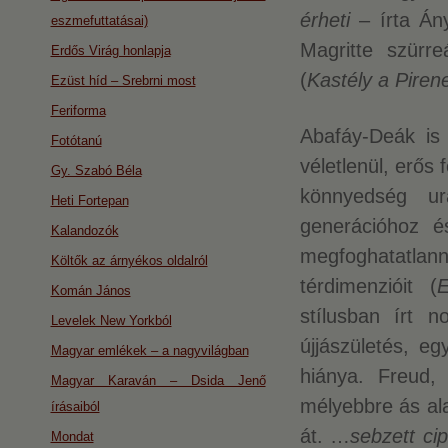
érheti
– írta Án
eszmefuttatásai)
Magritte szürre
Erdős Virág honlapja
(
Kastély a Pire
Ezüst híd – Srebrni most
Feriforma
Abafáy-Deák is 
Fotótanú
véletlenül, erős 
Gy. Szabó Béla
könnyedség ur
Heti Fortepan
generációhoz é
Kalandozók
megfoghatatlanná
Költők az árnyékos oldalról
térdimenzióit (
E
Komán János
stílusban írt 
Levelek New Yorkból
újjászületés, eg
Magyar emlékek – a nagyvilágban
hiánya. Freud,
Magyar Karaván – Dsida Jenő
mélyebbre ás al
írásaiból
át. …
sebzett ci
Mondat