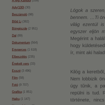
A régi Káféból
(339)
Ady(100)
(30)
Lógok a szeren
Beszámoló
(98)
bennem. …Ti öreg
Blőd Li
(382)
világ ezentúl i
Böngészde
(2 951)
egyszer eljön m
Dal
(89)
Megérint a halál
Dokumentum
(564)
hogy küldetésed
Egyperces
(1 618)
ír, mint aki hala
Elbeszélés
(235)
Énekelt vers
(33)
Esszé
(3 496)
Kilóg a keretből,
Film
(58)
Nem lobbizik ön
Fotó
(9 707)
úgy tűnik, a pa
Grafika
(1 851)
repülni is tud. 
Haiku
(1 147)
története, nin