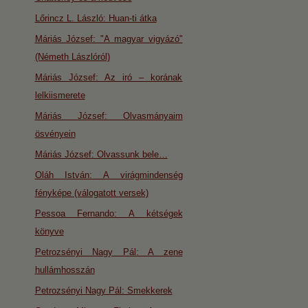
Lőrincz L. László: Huan-ti átka
Máriás József: "A magyar vigyázó"
(Németh Lászlóról)
Máriás József: Az iró – korának
lelkiismerete
Máriás József: Olvasmányaim
ösvényein
Máriás József: Olvassunk bele…
Oláh István: A virágmindenség
fényképe (válogatott versek)
Pessoa Fernando: A kétségek
könyve
Petrozsényi Nagy Pál: A zene
hullámhosszán
Petrozsényi Nagy Pál: Smekkerek