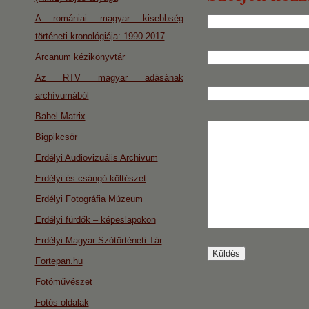
A romániai magyar kisebbség
történeti kronológiája: 1990-2017
Arcanum kézikönyvtár
Az RTV magyar adásának
archívumából
Babel Matrix
Bigpikcsör
Erdélyi Audiovizuális Archivum
Erdélyi és csángó költészet
Erdélyi Fotográfia Múzeum
Erdélyi fürdők – képeslapokon
Erdélyi Magyar Szótörténeti Tár
Fortepan.hu
Fotóművészet
Fotós oldalak