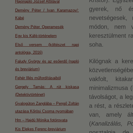
Kristóf
). Egysze
Hajónapló József Attilával
gyerek, nő és
Demény Péter / Ivan Karamazov/:
nevetségesek, 
Kábé
módon, nem v
Demény Péter. Operamesék
keresztülment ra
Egy kis Káfé-történelem
soha.
Első versem (költészet napi
antológia, 2016)
Kilógnak a kere
Faludy György és az esőerdő (napló
és breviárium)
közvetlenségéb
Fehér Illés műfordításaiból
vakfolt, kita
Gergely Tamás: A rút kiskasa
minimalizmusa (
(Detektivtörténet)
távolságot, a le
Gyalogúton Zanglába – Pengő Zoltán
a rést, a részlet
utazása Kőrösi Csoma nyomában
van, amely ált
Hm – Hajdú Mónika fotórovata
(
Kanalizálás, P
Kis Elekes Ferenc-breviárium
nosztalgia, de