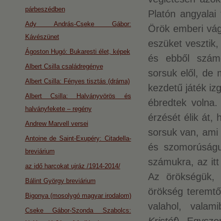
párbeszédben
Platón angyalai
Ady András-Cseke Gábor:
Örök emberi vág
Kávészünet
eszüket vesztik,
Ágoston Hugó: Bukaresti élet, képek
és ebből szám
Albert Csilla családregénye
sorsuk elől, de
Albert Csilla: Fényes tisztás (dráma)
kezdetű játék iz
Albert Csilla: Halványvörös és
ébredtek volna.
halványfekete – regény
érzését élik át,
Andrew Marvell versei
sorsuk van, ami 
Antoine de Saint-Exupéry: Citadella-
és szomorúságu
breviárium
számukra, az itt
az idő harcokat ujráz /1914-2014/
Az örökségük, 
Bálint György breviárium
örökség teremtő
Bigonya (mosolygó magyar irodalom)
valahol, valam
Cseke Gábor-Szonda Szabolcs: