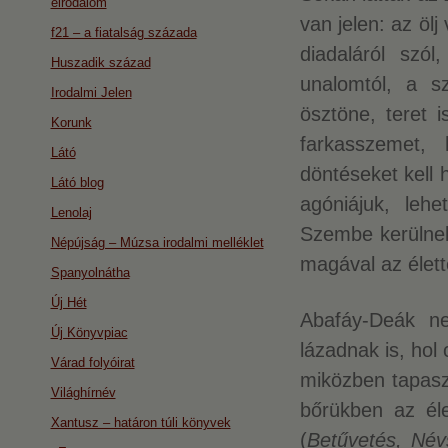
eirodalom
van jelen: az öl
f21 – a fiatalság százada
diadaláról szó
Huszadik század
unalomtól, a s
Irodalmi Jelen
ösztöne, teret 
Korunk
farkasszemet,
Látó
döntéseket kell 
Látó blog
agóniájuk, lehe
Lenolaj
Szembe kerülnek
Népújság – Múzsa irodalmi melléklet
magával az élett
Spanyolnátha
Új Hét
Abafáy-Deák nem
Új Könyvpiac
lázadnak is, hol
Várad folyóirat
miközben tapasz
Világhírnév
bőrükben az éle
Xantusz – határon túli könyvek
(
Betűvetés, Név