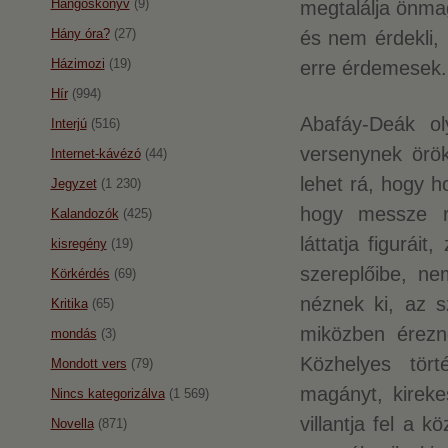
Hangoskönyv
(9)
megtalálja önmag
Hány óra?
(27)
és nem érdekli,
Házimozi
(19)
erre érdemesek.
Hír
(994)
Abafáy-Deák ol
Interjú
(516)
versenynek örökö
Internet-kávézó
(44)
lehet rá, hogy h
Jegyzet
(1 230)
hogy messze ru
Kalandozók
(425)
láttatja figuráit
kisregény
(19)
szereplőibe, ne
Körkérdés
(69)
néznek ki, az s
Kritika
(65)
miközben érezn
mondás
(3)
Közhelyes tört
Mondott vers
(79)
magányt, kirekes
Nincs kategorizálva
(1 569)
villantja fel a 
Novella
(871)