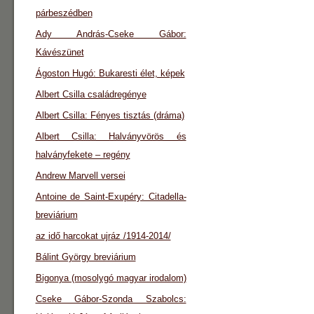
párbeszédben
Ady András-Cseke Gábor:
Kávészünet
Ágoston Hugó: Bukaresti élet, képek
Albert Csilla családregénye
Albert Csilla: Fényes tisztás (dráma)
Albert Csilla: Halványvörös és
halványfekete – regény
Andrew Marvell versei
Antoine de Saint-Exupéry: Citadella-
breviárium
az idő harcokat ujráz /1914-2014/
Bálint György breviárium
Bigonya (mosolygó magyar irodalom)
Cseke Gábor-Szonda Szabolcs: