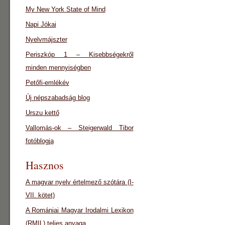
My New York State of Mind
Napi Jókai
Nyelvmájszter
Periszkóp 1 – Kisebbségekről
minden mennyiségben
Petőfi-emlékév
Új népszabadság blog
Urszu kettő
Vallomás-ok – Steigerwald Tibor
fotóblogja
Hasznos
A magyar nyelv értelmező szótára (I-
VII. kötet)
A Romániai Magyar Irodalmi Lexikon
(RMIL) teljes anyaga