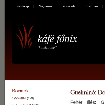
Kezdőlap
Magunkról
Postaláda
Szerzőink
káfé főnix
"kultúrpolip"
Rovatok
Guelminó: Do
1956-2016
(129)
Fehér Illés:
G