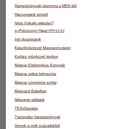
Hangoskönyvek lajstroma a MEK-ből
Házsongárdi temető
https://ujkafe.website/?
s=Petrozsnyi+Nagy+Pl+LI+LI
Ind olvasósarok
Képzőművészet Magyarországon
Kortárs művészeti lexikon
Magyar Elektronikus Könyvtár
Magyar online helyesírás
Magyar szinonima szótár
Magyarul Babelben
Népzenei példatár
TEDxDanubia
Transindex hangoskönyvek
Versek a múlt századokból