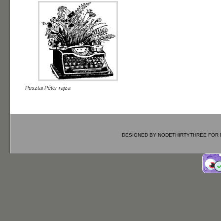
Pusztai Péter rajza
DESIGNED BY
NODETHIRTYTHREE
FOR