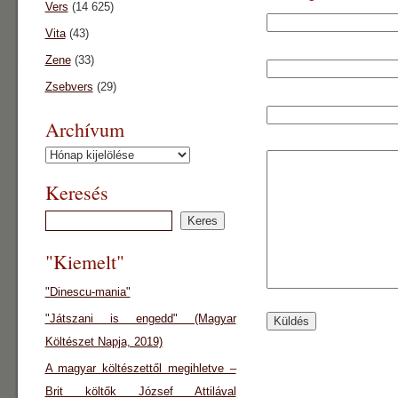
Vers
(14 625)
Vita
(43)
Zene
(33)
Zsebvers
(29)
Archívum
Archívum
Keresés
"Kiemelt"
"Dinescu-mania"
"Játszani is engedd" (Magyar
Költészet Napja, 2019)
A magyar költészettől megihletve –
Brit költők József Attilával