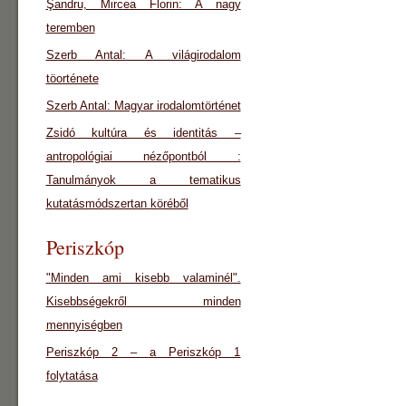
Şandru, Mircea Florin: A nagy
teremben
Szerb Antal: A világirodalom
töorténete
Szerb Antal: Magyar irodalomtörténet
Zsidó kultúra és identitás –
antropológiai nézőpontból :
Tanulmányok a tematikus
kutatásmódszertan köréből
Periszkóp
"Minden ami kisebb valaminél".
Kisebbségekről minden
mennyiségben
Periszkóp 2 – a Periszkóp 1
folytatása