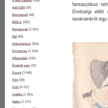
A régi Káféból
(339)
fantasztikus teh
Ady(100)
(30)
Érettségi előtt
Beszámoló
(98)
tanárainkról egy-
Blőd Li
(382)
Böngészde
(2 951)
Dal
(89)
Dokumentum
(564)
Egyperces
(1 618)
Elbeszélés
(235)
Énekelt vers
(33)
Esszé
(3 496)
Film
(58)
Fotó
(9 707)
Grafika
(1 851)
Haiku
(1 147)