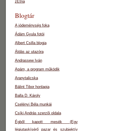
zEtna
Blogtár
A jódeménység foka
Ádám Gyula fotói
Albert Csilla blogja
Áldás az utazóra
Andrassew Iván
Apám, a program működik
Aranytalicska
Bálint Tibor honlapja
Balla D. Károly
Cselényi Béla munkái
Csíki András szerzői oldala
Égből kapott mesék (Egy
légiutaskísérő pazar és szubjektív