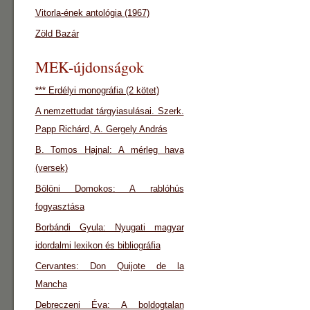
Vitorla-ének antológia (1967)
Zöld Bazár
MEK-újdonságok
*** Erdélyi monográfia (2 kötet)
A nemzettudat tárgyiasulásai. Szerk.
Papp Richárd, A. Gergely András
B. Tomos Hajnal: A mérleg hava
(versek)
Bölöni Domokos: A rablóhús
fogyasztása
Borbándi Gyula: Nyugati magyar
idordalmi lexikon és bibliográfia
Cervantes: Don Quijote de la
Mancha
Debreczeni Éva: A boldogtalan