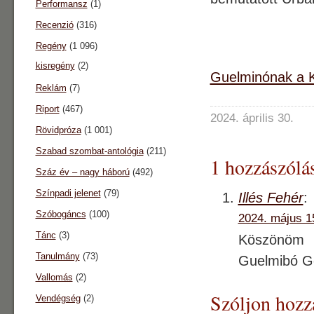
Performansz
(1)
Recenzió
(316)
Regény
(1 096)
kisregény
(2)
Guelminónak a Ká
Reklám
(7)
Riport
(467)
2024. április 30.
Rövidpróza
(1 001)
Szabad szombat-antológia
(211)
1 hozzászólás
Száz év – nagy háború
(492)
Színpadi jelenet
(79)
Illés Fehér
:
Szóbogáncs
(100)
2024. május 1
Tánc
(3)
Köszönöm 
Tanulmány
(73)
Guelmibó G
Vallomás
(2)
Szóljon hozz
Vendégség
(2)