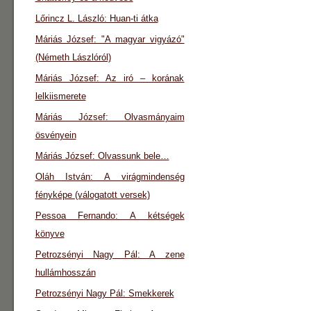
Lőrincz L. László: Huan-ti átka
Máriás József: "A magyar vigyázó"
(Németh Lászlóról)
Máriás József: Az iró – korának
lelkiismerete
Máriás József: Olvasmányaim
ösvényein
Máriás József: Olvassunk bele…
Oláh István: A virágmindenség
fényképe (válogatott versek)
Pessoa Fernando: A kétségek
könyve
Petrozsényi Nagy Pál: A zene
hullámhosszán
Petrozsényi Nagy Pál: Smekkerek