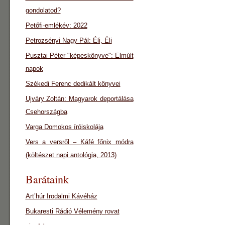
gondolatod?
Petőfi-emlékév: 2022
Petrozsényi Nagy Pál: Éli, Éli
Pusztai Péter "képeskönyve": Elmúlt
napok
Székedi Ferenc dedikált könyvei
Ujváry Zoltán: Magyarok deportálása
Csehországba
Varga Domokos íróiskolája
Vers a versről – Káfé főnix módra
(költészet napi antológia, 2013)
Barátaink
Art’húr Irodalmi Kávéház
Bukaresti Rádió Vélemény rovat