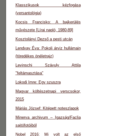
Klasszikusok kézfogása
(versantológia)
Kocsis Francisko: A bajkerülés
művészete [Lírai napló, 1980-89]
Kosztolányi Dezső a pesti utcán
Lendvay Éva: Pokoli árviz hullámain
(töredékes önéletrajz)
Levinschi Szávuly Attila
"feltámasztása"
Lokodi Imre: Egy szuszra
Magyar költészetnapi verscsokor,
2015
Máriás József: Kitépett noteszlapok
Minerva archivum – Igazság/Faclia
sajtófotóiból
Nobel 2016: Mi volt az első