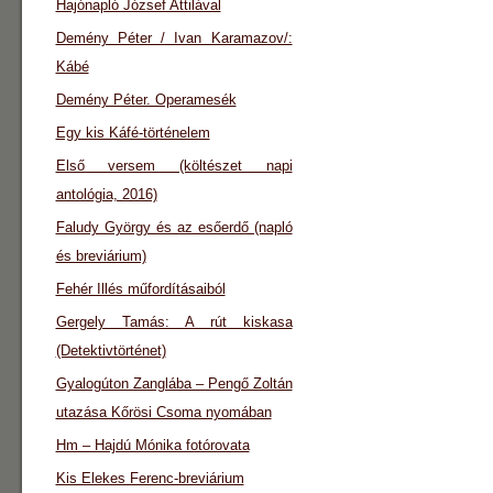
Hajónapló József Attilával
Demény Péter / Ivan Karamazov/:
Kábé
Demény Péter. Operamesék
Egy kis Káfé-történelem
Első versem (költészet napi
antológia, 2016)
Faludy György és az esőerdő (napló
és breviárium)
Fehér Illés műfordításaiból
Gergely Tamás: A rút kiskasa
(Detektivtörténet)
Gyalogúton Zanglába – Pengő Zoltán
utazása Kőrösi Csoma nyomában
Hm – Hajdú Mónika fotórovata
Kis Elekes Ferenc-breviárium