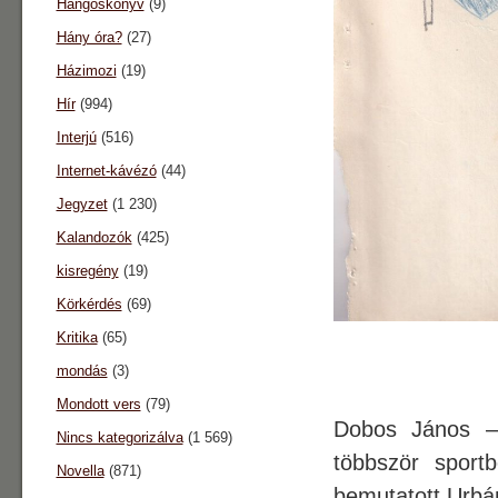
Hangoskönyv
(9)
Hány óra?
(27)
Házimozi
(19)
Hír
(994)
Interjú
(516)
Internet-kávézó
(44)
Jegyzet
(1 230)
Kalandozók
(425)
kisregény
(19)
Körkérdés
(69)
Kritika
(65)
mondás
(3)
Mondott vers
(79)
Dobos János –
Nincs kategorizálva
(1 569)
többször sportb
Novella
(871)
bemutatott Urbán 