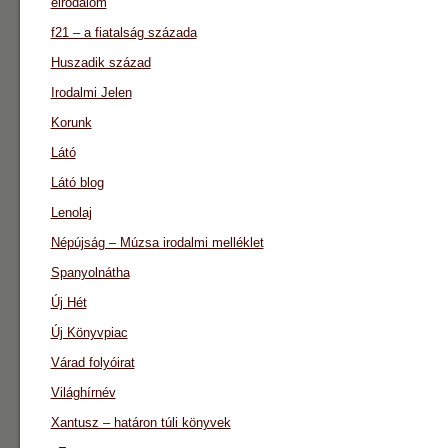
eirodalom
f21 – a fiatalság százada
Huszadik század
Irodalmi Jelen
Korunk
Látó
Látó blog
Lenolaj
Népújság – Múzsa irodalmi melléklet
Spanyolnátha
Új Hét
Új Könyvpiac
Várad folyóirat
Világhírnév
Xantusz – határon túli könyvek