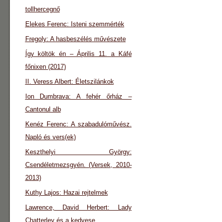
tollhercegnő
Elekes Ferenc: Isteni szemmérték
Fregoly: A hasbeszélés művészete
Így költök én – Április 11. a Káfé
főnixen (2017)
II. Veress Albert: Életszilánkok
Ion Dumbrava: A fehér őrház –
Cantonul alb
Kenéz Ferenc: A szabadulóművész.
Napló és vers(ek)
Keszthelyi György:
Csendéletmezsgyén. (Versek, 2010-
2013)
Kuthy Lajos: Hazai rejtelmek
Lawrence, David Herbert: Lady
Chatterley és a kedvese