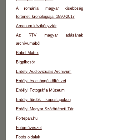
A romániai magyar kisebbség
történeti kronológiája: 1990-2017
Arcanum kézikönyvtár
Az RTV magyar adásának
archívumából
Babel Matrix
Bigpikcsör
Erdélyi Audiovizuális Archivum
Erdélyi és csángó költészet
Erdélyi Fotográfia Múzeum
Erdélyi fürdők – képeslapokon
Erdélyi Magyar Szótörténeti Tár
Fortepan.hu
Fotóművészet
Fotós oldalak