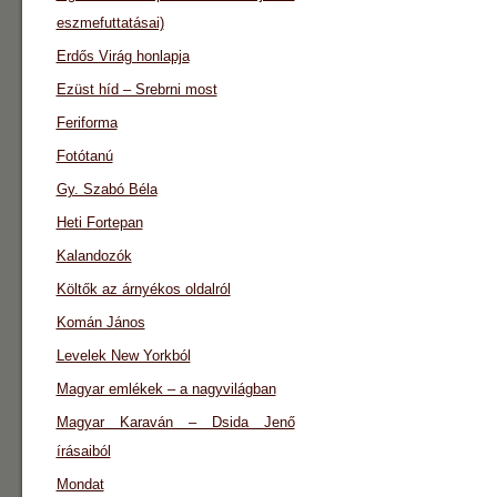
eszmefuttatásai)
Erdős Virág honlapja
Ezüst híd – Srebrni most
Feriforma
Fotótanú
Gy. Szabó Béla
Heti Fortepan
Kalandozók
Költők az árnyékos oldalról
Komán János
Levelek New Yorkból
Magyar emlékek – a nagyvilágban
Magyar Karaván – Dsida Jenő
írásaiból
Mondat