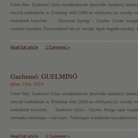
Fehér Illés: Guelminó Géza osztálytársunk (testi-lelki barátom) fantasz
készült karikatúrák is. Érettségi előtt (1960-as évfolyam) az osztály m
karikatúrát készített. Besenyei György – Gyurka. Szinte hangját
sarokba húzódott. Észrevétlenül lett az osztály egyik legjobb tanulója
Read full article
1 Comment »
Guelminó: GUELMINÓ
július 23rd, 2024
Fehér Illés: Guelminó Géza osztálytársunk (testi-lelki barátom) fantasz
készült karikatúrák is. Érettségi előtt (1960-as évfolyam) az osztály m
karikatúrát készített. Guelminó Géza – Gézike. Ahogy saját magát l
istenadta tehetsége – már írtam. Felesleges ismétlésbe bocsátkozno
Read full article
1 Comment »