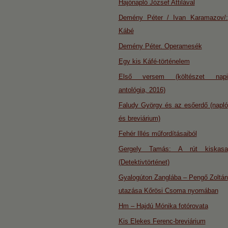
Hajónapló József Attilával
Demény Péter / Ivan Karamazov/:
Kábé
Demény Péter. Operamesék
Egy kis Káfé-történelem
Első versem (költészet napi
antológia, 2016)
Faludy György és az esőerdő (napló
és breviárium)
Fehér Illés műfordításaiból
Gergely Tamás: A rút kiskasa
(Detektivtörténet)
Gyalogúton Zanglába – Pengő Zoltán
utazása Kőrösi Csoma nyomában
Hm – Hajdú Mónika fotórovata
Kis Elekes Ferenc-breviárium