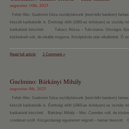
augusztus 10th, 2025
Fehér Illés: Guelminó Géza osztálytársunk (testi-lelki barátom) fantasz
készült karikatúrák is. Érettségi előtt (1960-as évfolyam) az osztály m
karikatúrát készített. Tukacs Rózsa – Tuki-mama. Országos ifjúság
közkedvelt volt, de inkább mogorva. Középiskola után elkallódott. Ő s
Read full article
1 Comment »
Guelmino: Bárkányi Mihály
augusztus 8th, 2025
Fehér Illés: Guelminó Géza osztálytársunk (testi-lelki barátom) fantasz
készült karikatúrák is. Érettségi előtt (1960-as évfolyam) az osztály m
karikatúrát készített. Bárkányi Mihály – Misi. Csendes volt, de közked
csodásan szólt. Közgazdasági egyetemet végzett – hamar távozott. 