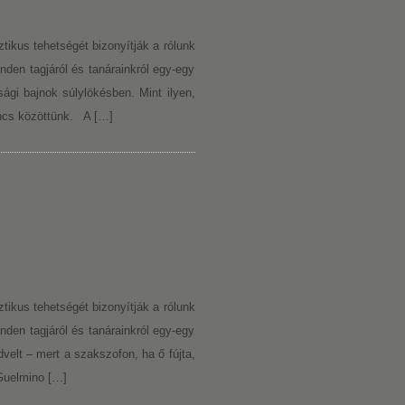
tikus tehetségét bizonyítják a rólunk
inden tagjáról és tanárainkról egy-egy
i bajnok súlylökésben. Mint ilyen,
incs közöttünk. A […]
tikus tehetségét bizonyítják a rólunk
inden tagjáról és tanárainkról egy-egy
velt – mert a szakszofon, ha ő fújta,
Guelmino […]