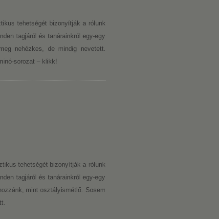
tikus tehetségét bizonyítják a rólunk
inden tagjáról és tanárainkról egy-egy
eg nehézkes, de mindig nevetett.
inó-sorozat – klikk!
tikus tehetségét bizonyítják a rólunk
inden tagjáról és tanárainkról egy-egy
 hozzánk, mint osztályismétlő. Sosem
t.