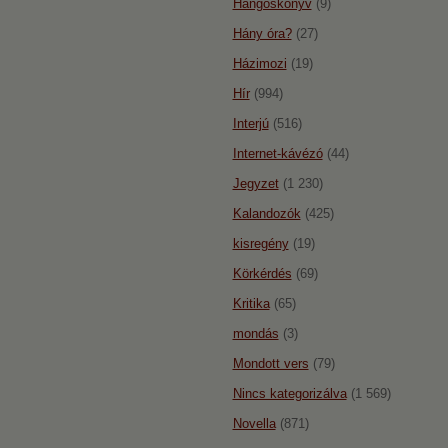
Hangoskönyv
(9)
Hány óra?
(27)
Házimozi
(19)
Hír
(994)
Interjú
(516)
Internet-kávézó
(44)
Jegyzet
(1 230)
Kalandozók
(425)
kisregény
(19)
Körkérdés
(69)
Kritika
(65)
mondás
(3)
Mondott vers
(79)
Nincs kategorizálva
(1 569)
Novella
(871)