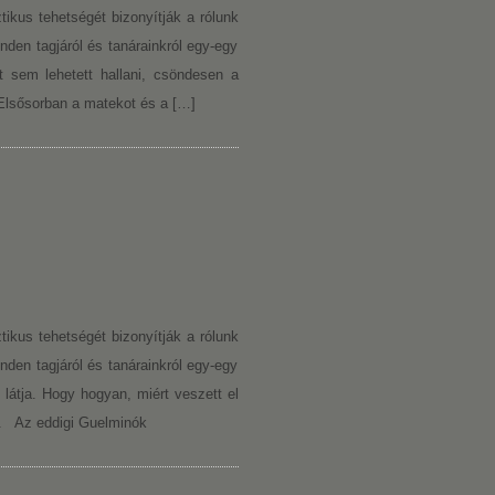
tikus tehetségét bizonyítják a rólunk
inden tagjáról és tanárainkról egy-egy
 sem lehetett hallani, csöndesen a
. Elsősorban a matekot és a […]
tikus tehetségét bizonyítják a rólunk
inden tagjáról és tanárainkról egy-egy
átja. Hogy hogyan, miért veszett el
m. Az eddigi Guelminók