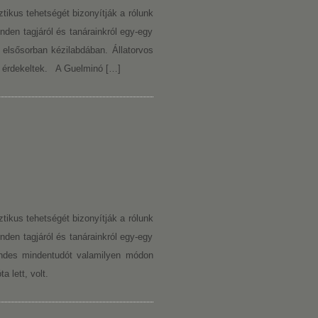
tikus tehetségét bizonyítják a rólunk
inden tagjáról és tanárainkról egy-egy
elsősorban kézilabdában. Állatorvos
em érdekeltek. A Guelminó […]
tikus tehetségét bizonyítják a rólunk
inden tagjáról és tanárainkról egy-egy
endes mindentudót valamilyen módon
 lett, volt.