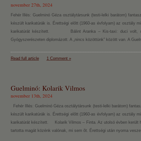
november 27th, 2024
Fehér Illés: Guelminó Géza osztálytársunk (testi-lelki barátom) fantasz
készült karikatúrák is. Érettségi előtt (1960-as évfolyam) az osztály m
karikatúrát készített. Bálint Aranka – Kis-taxi: duci volt, m
Gyógyszerészeten diplomázott. A „nincs közöttünk” között van. A Guelm
Read full article
1 Comment »
Guelminó: Kolarik Vilmos
november 13th, 2024
Fehér Illés: Guelminó Géza osztálytársunk (testi-lelki barátom) fantasz
készült karikatúrák is. Érettségi előtt (1960-as évfolyam) az osztály m
karikatúrát készített. Kolarik Vilmos – Finta. Az utolsó évben került
tartotta magát közénk valónak, mi sem õt. Érettségi után nyoma veszet