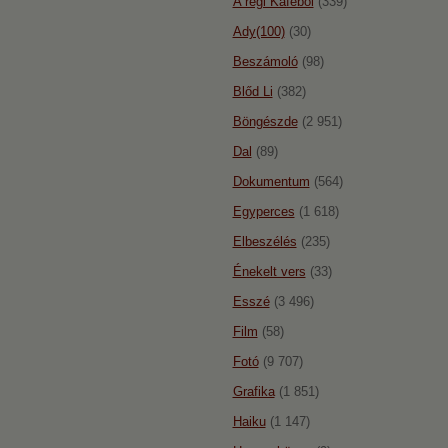
A régi Káféból
(339)
Ady(100)
(30)
Beszámoló
(98)
Blőd Li
(382)
Böngészde
(2 951)
Dal
(89)
Dokumentum
(564)
Egyperces
(1 618)
Elbeszélés
(235)
Énekelt vers
(33)
Esszé
(3 496)
Film
(58)
Fotó
(9 707)
Grafika
(1 851)
Haiku
(1 147)