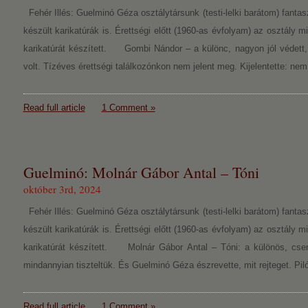
Fehér Illés: Guelminó Géza osztálytársunk (testi-lelki barátom) fantasz
készült karikatúrák is. Érettségi előtt (1960-as évfolyam) az osztály m
karikatúrát készített. Gombi Nándor – a különc, nagyon jól védett, 
volt. Tízéves érettségi találkozónkon nem jelent meg. Kijelentette: n
Read full article
1 Comment »
Guelminó: Molnár Gábor Antal – Tóni
október 3rd, 2024
Fehér Illés: Guelminó Géza osztálytársunk (testi-lelki barátom) fantasz
készült karikatúrák is. Érettségi előtt (1960-as évfolyam) az osztály m
karikatúrát készített. Molnár Gábor Antal – Tóni: a különös, cs
mindannyian tiszteltük. És Guelminó Géza észrevette, mit rejteget. Pilóta
Read full article
1 Comment »