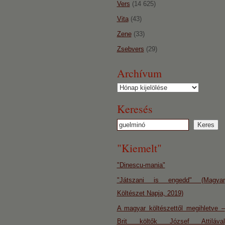
Vers
(14 625)
Vita
(43)
Zene
(33)
Zsebvers
(29)
Archívum
Archívum
Keresés
"Kiemelt"
"Dinescu-mania"
"Játszani is engedd" (Magyar
Költészet Napja, 2019)
A magyar költészettől megihletve –
Brit költők József Attilával