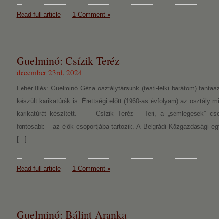
Read full article
1 Comment »
Guelminó: Csízik Teréz
december 23rd, 2024
Fehér Illés: Guelminó Géza osztálytársunk (testi-lelki barátom) fantasz
készült karikatúrák is. Érettségi előtt (1960-as évfolyam) az osztály m
karikatúrát készített. Csízik Teréz – Teri, a „semlegesek” csopo
fontosabb – az élők csoportjába tartozik. A Belgrádi Közgazdasági e
[…]
Read full article
1 Comment »
Guelminó: Bálint Aranka