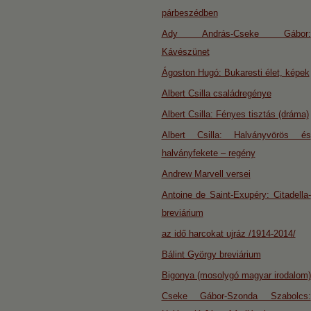
párbeszédben
Ady András-Cseke Gábor:
Kávészünet
Ágoston Hugó: Bukaresti élet, képek
Albert Csilla családregénye
Albert Csilla: Fényes tisztás (dráma)
Albert Csilla: Halványvörös és
halványfekete – regény
Andrew Marvell versei
Antoine de Saint-Exupéry: Citadella-
breviárium
az idő harcokat ujráz /1914-2014/
Bálint György breviárium
Bigonya (mosolygó magyar irodalom)
Cseke Gábor-Szonda Szabolcs: