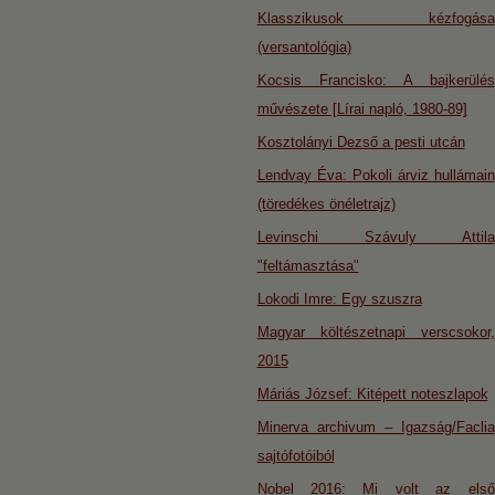
Klasszikusok kézfogása
(versantológia)
Kocsis Francisko: A bajkerülés
művészete [Lírai napló, 1980-89]
Kosztolányi Dezső a pesti utcán
Lendvay Éva: Pokoli árviz hullámain
(töredékes önéletrajz)
Levinschi Szávuly Attila
"feltámasztása"
Lokodi Imre: Egy szuszra
Magyar költészetnapi verscsokor,
2015
Máriás József: Kitépett noteszlapok
Minerva archivum – Igazság/Faclia
sajtófotóiból
Nobel 2016: Mi volt az első