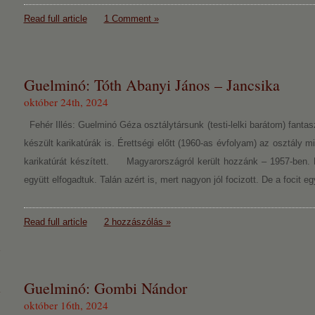
Read full article
1 Comment »
Guelminó: Tóth Abanyi János – Jancsika
október 24th, 2024
Fehér Illés: Guelminó Géza osztálytársunk (testi-lelki barátom) fantasz
készült karikatúrák is. Érettségi előtt (1960-as évfolyam) az osztály m
karikatúrát készített. Magyarországról került hozzánk – 1957-ben. 
együtt elfogadtuk. Talán azért is, mert nagyon jól focizott. De a focit 
Read full article
2 hozzászólás »
Guelminó: Gombi Nándor
október 16th, 2024