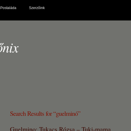
Postaláda
Szerzőink
őnix
Search Results for “guelminó”
Guelmino: Tukacs Rózsa – Tuki-mama