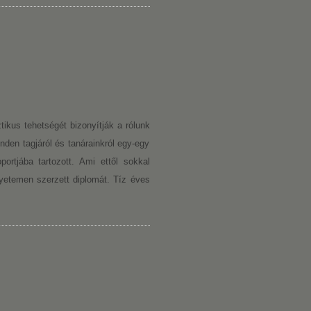
tikus tehetségét bizonyítják a rólunk
inden tagjáról és tanárainkról egy-egy
rtjába tartozott. Ami ettől sokkal
gyetemen szerzett diplomát. Tíz éves