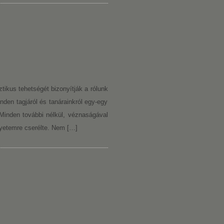
tikus tehetségét bizonyítják a rólunk
inden tagjáról és tanárainkról egy-egy
Minden további nélkül, véznaságával
egyetemre cserélte. Nem […]