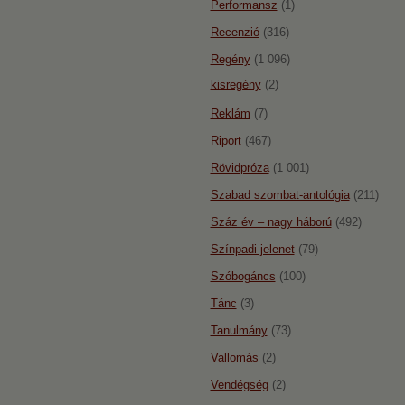
Performansz
(1)
Recenzió
(316)
Regény
(1 096)
kisregény
(2)
Reklám
(7)
Riport
(467)
Rövidpróza
(1 001)
Szabad szombat-antológia
(211)
Száz év – nagy háború
(492)
Színpadi jelenet
(79)
Szóbogáncs
(100)
Tánc
(3)
Tanulmány
(73)
Vallomás
(2)
Vendégség
(2)