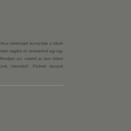
tikus tehetségét bizonyítják a rólunk
inden tagjáról és tanárainkról egy-egy
Mondjam azt: valahol az üres térben
szett, hányódott”. Elsőnek távozott