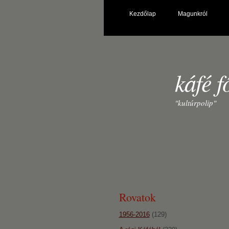
Kezdőlap
Magunkról
káfé f
"kultúrpolip"
Rovatok
1956-2016
(129)