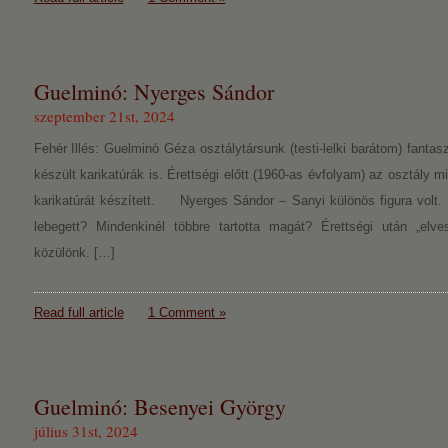
Guelminó: Nyerges Sándor
szeptember 21st, 2024
Fehér Illés: Guelminó Géza osztálytársunk (testi-lelki barátom) fantasz
készült karikatúrák is. Érettségi előtt (1960-as évfolyam) az osztály m
karikatúrát készített. Nyerges Sándor – Sanyi különös figura volt. 
lebegett? Mindenkinél többre tartotta magát? Érettségi után „elve
közülönk. […]
Read full article
1 Comment »
Guelminó: Besenyei György
július 31st, 2024