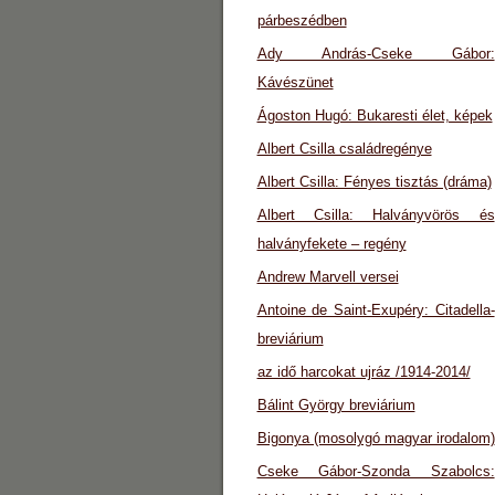
párbeszédben
Ady András-Cseke Gábor:
Kávészünet
Ágoston Hugó: Bukaresti élet, képek
Albert Csilla családregénye
Albert Csilla: Fényes tisztás (dráma)
Albert Csilla: Halványvörös és
halványfekete – regény
Andrew Marvell versei
Antoine de Saint-Exupéry: Citadella-
breviárium
az idő harcokat ujráz /1914-2014/
Bálint György breviárium
Bigonya (mosolygó magyar irodalom)
Cseke Gábor-Szonda Szabolcs: