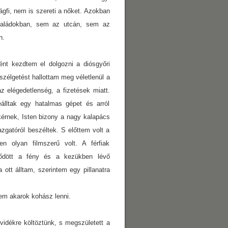
gfi, nem is szereti a nőket. Azokban
saládokban, sem az utcán, sem az
n.
ént kezdtem el dolgozni a diósgyőri
szélgetést hallottam meg véletlenül a
z elégedetlenség, a fizetések miatt.
lltak egy hatalmas gépet és arról
érnek, Isten bizony a nagy kalapács
zgatóról beszéltek. S előttem volt a
olyan filmszerű volt. A férfiak
rődött a fény és a kezükben lévő
 ott álltam, szerintem egy pillanatra
 Nem akarok kohász lenni.
 vidékre költöztünk, s megszületett a