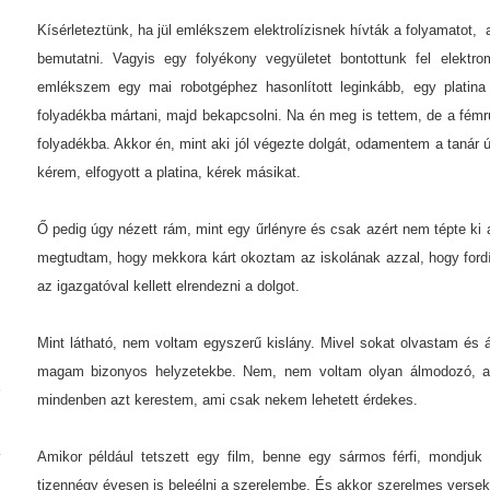
Kísérleteztünk, ha jül emlékszem elektrolízisnek hívták a folyamatot, a
bemutatni. Vagyis egy folyékony vegyületet bontottunk fel elekt
emlékszem egy mai robotgéphez hasonlított leginkább, egy platina 
folyadékba mártani, majd bekapcsolni. Na én meg is tettem, de a fémrú
folyadékba. Akkor én, mint aki jól végezte dolgát, odamentem a tanár 
kérem, elfogyott a platina, kérek másikat.
Ő pedig úgy nézett rám, mint egy űrlényre és csak azért nem tépte ki 
megtudtam, hogy mekkora kárt okoztam az iskolának azzal, hogy fordí
az igazgatóval kellett elrendezni a dolgot.
Mint látható, nem voltam egyszerű kislány. Mivel sokat olvastam és 
magam bizonyos helyzetekbe. Nem, nem voltam olyan álmodozó, aki a
mindenben azt kerestem, ami csak nekem lehetett érdekes.
Amikor például tetszett egy film, benne egy sármos férfi, mondj
tizennégy évesen is beleélni a szerelembe. És akkor szerelmes verse