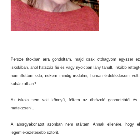
Persze titokban arra gondoltam, majd csak otthagyom egyszer ez
iskolában, ahol hatszáz fiú és vagy nyolcban lány tanult, inkább rette
nem illettem oda, nekem mindig irodalmi, humán érdeklődésem volt.
kohászatban?
Az iskola sem volt könnyű, féltem az ábrázoló geometriától és
matekzseni…
A laborgyakorlatot azonban nem utáltam. Annak ellenére, hogy el
legemlékezetesebb sztorit.