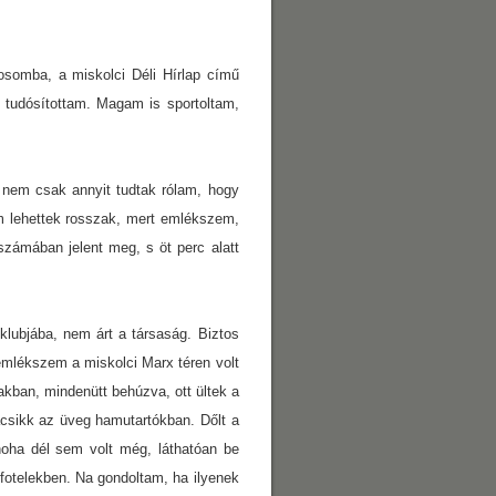
osomba, a miskolci Déli Hírlap című
 tudósítottam. Magam is sportoltam,
 nem csak annyit tudtak rólam, hogy
em lehettek rosszak, mert emlékszem,
zámában jelent meg, s öt perc alatt
 klubjába, nem árt a társaság. Biztos
 emlékszem a miskolci Marx téren volt
akban, mindenütt behúzva, ott ültek a
tacsikk az üveg hamutartókban. Dőlt a
 noha dél sem volt még, láthatóan be
fotelekben. Na gondoltam, ha ilyenek