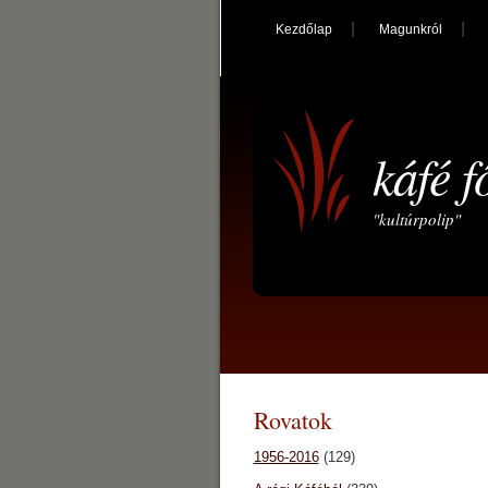
Kezdőlap
Magunkról
káfé f
"kultúrpolip"
Rovatok
1956-2016
(129)