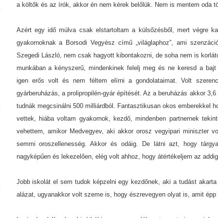
a költők és az írók, akkor én nem kérek belőlük. Nem is mentem oda t
Azért egy idő múlva csak elstartoltam a külsőzésből, mert végre kap
gyakornoknak a Borsodi Vegyész című „világlaphoz”, ami szenzációs
Szegedi László, nem csak hagyott kibontakozni, de soha nem is korlát
munkában a kényszerű, mindenkinek felelj meg és ne keresd a bajt 
igen erős volt és nem féltem elírni a gondolataimat. Volt szerenc
gyárberuházás, a prolipropilén-gyár építését. Az a beruházás akkor 3,6 m
tudnák megcsinálni 500 milliárdból. Fantasztikusan okos emberekkel ho
vettek, hiába voltam gyakornok, kezdő, mindenben partnernek tekint
vehettem, amikor Medvegyev, aki akkor orosz vegyipari miniszter vo
semmi oroszellenesség. Akkor és odáig. De látni azt, hogy tárgy
nagyképűen és lekezelően, elég volt ahhoz, hogy átértékeljem az addi
Jobb iskolát el sem tudok képzelni egy kezdőnek, aki a tudást akart
alázat, ugyanakkor volt szeme is, hogy észrevegyen olyat is, amit épp 