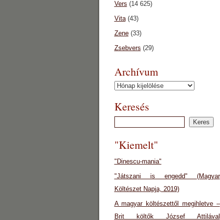
Vers
(14 625)
Vita
(43)
Zene
(33)
Zsebvers
(29)
Archívum
Archívum
Keresés
"Kiemelt"
"Dinescu-mania"
"Játszani is engedd" (Magyar
Költészet Napja, 2019)
A magyar költészettől megihletve –
Brit költők József Attilával