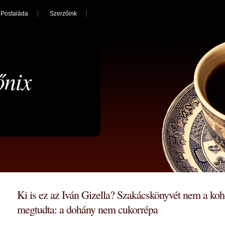
Postaláda
Szerzőink
őnix
Ki is ez az Iván Gizella? Szakácskönyvét nem a kohók
megtudta: a dohány nem cukorrépa