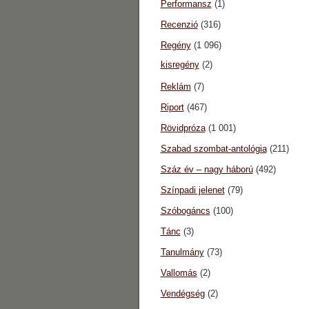
Performansz
(1)
Recenzió
(316)
Regény
(1 096)
kisregény
(2)
Reklám
(7)
Riport
(467)
Rövidpróza
(1 001)
Szabad szombat-antológia
(211)
Száz év – nagy háború
(492)
Színpadi jelenet
(79)
Szóbogáncs
(100)
Tánc
(3)
Tanulmány
(73)
Vallomás
(2)
Vendégség
(2)