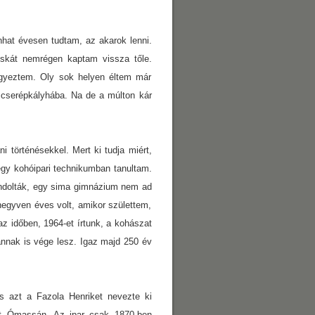
hat évesen tudtam, az akarok lenni.
skát nemrégen kaptam vissza tőle.
egyeztem. Oly sok helyen éltem már
 cserépkályhába. Na de a múlton kár
i történésekkel. Mert ki tudja miért,
 egy kohóipari technikumban tanultam.
ondolták, egy sima gimnázium nem ad
egyven éves volt, amikor születtem,
az időben, 1964-et írtunk, a kohászat
annak is vége lesz. Igaz majd 250 év
s azt a Fazola Henriket nevezte ki
ett Ómassán. Az ipar csak 1870-ben