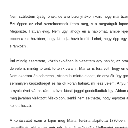
Nem születtem újságírónak, de arra bizonyítékom van, hogy már tizen
Ezt éppen az első szerelmemnek írtam meg, s a megsárgult lapoc
Megőrizte. Hatvan évig. Nem úgy, ahogy én a naplómat, amibe lej
ebben a kis hazában, hogy ki tudja hová került. Lehet, hogy épp egy
siránkozni.
Írni mindig szerettem, középiskolában is vezettem egy naplót, az ottan
de velem, mindig történt, történik valami. Már az is fura volt, hogy én
Nem akartam én odamenni, sírtam is miatta eleget, de anyuék úgy g
semmilyen képzettséget és ha ők korán halnak, mi lesz velem. Anyu n
s nyolc évet vártak rám, szóval kicsit joggal gondolkodtak így. Abban 
még javában virágzott Miskolcon, senki nem sejthette, hogy egyszer 
kellett hozzá.
A kohászatot ezen a tájon még Mária Terézia alapította 1770-ben, 
vezetőjévé, aki akkor már pár éve jól működő vállalkozást vezet