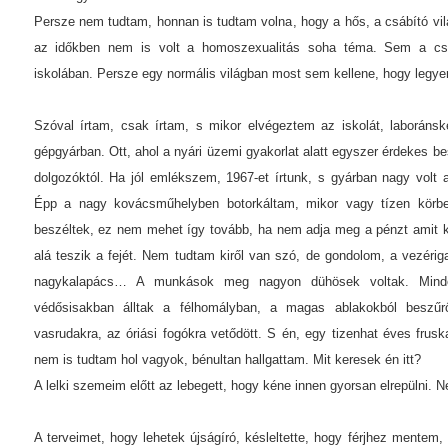
Persze nem tudtam, honnan is tudtam volna, hogy a hős, a csábító vilá
az időkben nem is volt a homoszexualitás soha téma. Sem a c
iskolában. Persze egy normális világban most sem kellene, hogy legye
Szóval írtam, csak írtam, s mikor elvégeztem az iskolát, laboránsk
gépgyárban. Ott, ahol a nyári üzemi gyakorlat alatt egyszer érdekes be
dolgozóktól. Ha jól emlékszem, 1967-et írtunk, s gyárban nagy volt a
Épp a nagy kovácsműhelyben botorkáltam, mikor vagy tízen körbeá
beszéltek, ez nem mehet így tovább, ha nem adja meg a pénzt amit k
alá teszik a fejét. Nem tudtam kiről van szó, de gondolom, a vezériga
nagykalapács… A munkások meg nagyon dühösek voltak. Minden 
védősisakban álltak a félhomályban, a magas ablakokból beszű
vasrudakra, az óriási fogókra vetődött. S én, egy tizenhat éves fruska
nem is tudtam hol vagyok, bénultan hallgattam. Mit keresek én itt?
A lelki szemeim előtt az lebegett, hogy kéne innen gyorsan elrepülni.
A terveimet, hogy lehetek újságíró, késleltette, hogy férjhez mentem,