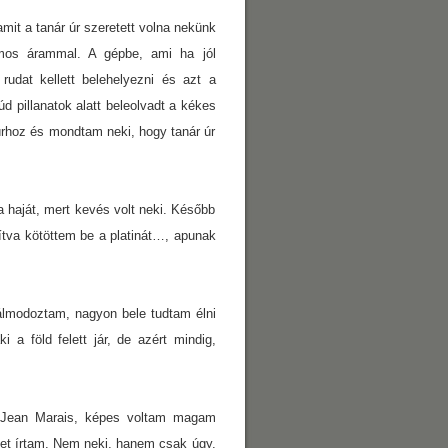
mit a tanár úr szeretett volna nekünk
romos árammal. A gépbe, ami ha jól
rudat kellett belehelyezni és azt a
d pillanatok alatt beleolvadt a kékes
úrhoz és mondtam neki, hogy tanár úr
a haját, mert kevés volt neki. Később
tva kötöttem be a platinát…, apunak
álmodoztam, nagyon bele tudtam élni
 föld felett jár, de azért mindig,
uk Jean Marais, képes voltam magam
ket írtam. Nem neki, hanem csak úgy.