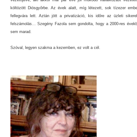
költözött Diósgyőrbe. Az évek alatt, míg létezett, sok tízezer emb
fellegvára lett. Aztán jött a privatizáció, kis időre az üzleti sik
felszámolás… Szegény Fazola sem gondolta, hogy a 2000-res évekb
sem marad.
Szóval, legyen szakma a kezemben, ez volt a cél.