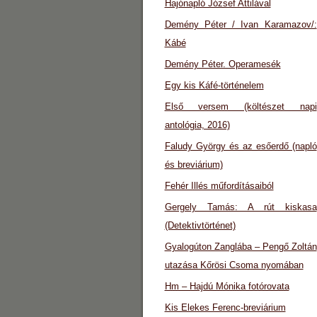
Hajónapló József Attilával
Demény Péter / Ivan Karamazov/:
Kábé
Demény Péter. Operamesék
Egy kis Káfé-történelem
Első versem (költészet napi
antológia, 2016)
Faludy György és az esőerdő (napló
és breviárium)
Fehér Illés műfordításaiból
Gergely Tamás: A rút kiskasa
(Detektivtörténet)
Gyalogúton Zanglába – Pengő Zoltán
utazása Kőrösi Csoma nyomában
Hm – Hajdú Mónika fotórovata
Kis Elekes Ferenc-breviárium