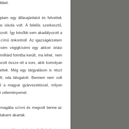
öbbet.
tam egy állásajánlatot és felvettek
 iskola volt. A felelős szerkesztő,
ozott. Így később sem akadályozott a
című önkontroll. Az igazságérzetem
sém végigkísérni egy akkori óriási
illiárd forintba került, ma lehet, nem
zott össze ott a sors, akik komolyan
ettek. Még egy tárgyaláson is részt
lt, oda látogatott. Bennem nem volt
al a magyar gyárvezetéssel, milyen
gi véleményemet.
a magába szívni és megvolt benne az
takarni akartak.