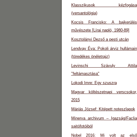
Klasszikusok kézfogása
(versantológia)
Kocsis Francisko: A bajkerülés
művészete [Lírai napló, 1980-89]
Kosztolányi Dezső a pesti utcán
Lendvay Éva: Pokoli árviz hullámain
(töredékes önéletrajz)
Levinschi Szávuly Attila
"feltámasztása"
Lokodi Imre: Egy szuszra
Magyar költészetnapi verscsokor,
2015
Máriás József: Kitépett noteszlapok
Minerva archivum – Igazság/Faclia
sajtófotóiból
Nobel 2016: Mi volt az első