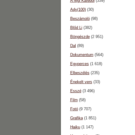
A régi Káféból
(339)
Ady(100)
(30)
Beszámoló
(98)
Blőd Li
(382)
Böngészde
(2 951)
Dal
(89)
Dokumentum
(564)
Egyperces
(1 618)
Elbeszélés
(235)
Énekelt vers
(33)
Esszé
(3 496)
Film
(58)
Fotó
(9 707)
Grafika
(1 851)
Haiku
(1 147)