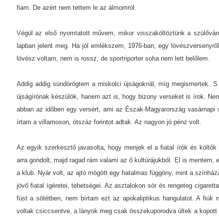
fiam. De azért nem tettem le az álmomról.
Végül az első nyomtatott művem, mikor visszaköltöztünk a szülővár
lapban jelent meg. Ha jól emlékszem, 1976-ban, egy lövészversenyről
lövész voltam, nem is rossz, de sportriporter soha nem lett belőlem.
Addig addig sündörögtem a miskolci újságoknál, míg megismertek. S
újságírónak készülök, hanem azt is, hogy bizony verseket is írok. N
abban az időben egy versért, ami az Észak-Magyarország vasárnapi s
írtam a villamoson, ötszáz forintot adtak. Az nagyon jó pénz volt.
Az egyik szerkesztő javasolta, hogy menjek el a fiatal írók és költők
arra gondolt, majd ragad rám valami az ő kultúrájukból. El is mentem,
a klub. Nyár volt, az ajtó mögött egy hatalmas függöny, mint a színház
jövő fiatal ígéretei, tehetségei. Az asztalokon sör és rengeteg cigaret
füst a sötétben, nem bírtam ezt az apokaliptikus hangulatot. A fiúk
voltak csiccsentve, a lányok meg csak összekuporodva ültek a kopott 