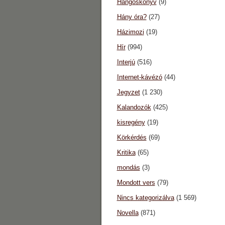
Hangoskönyv
(9)
Hány óra?
(27)
Házimozi
(19)
Hír
(994)
Interjú
(516)
Internet-kávézó
(44)
Jegyzet
(1 230)
Kalandozók
(425)
kisregény
(19)
Körkérdés
(69)
Kritika
(65)
mondás
(3)
Mondott vers
(79)
Nincs kategorizálva
(1 569)
Novella
(871)