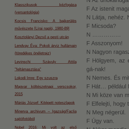
N Az unokahúgá
Klasszikusok kézfogása
F Az istenit ma
(versantológia)
N Látja, nehéz.
Kocsis Francisko: A bajkerülés
F Micsoda?
művészete [Lírai napló, 1980-89]
N ……………
Kosztolányi Dezső a pesti utcán
F Asszonyom!
Lendvay Éva: Pokoli árviz hullámain
N Nagyon ragas
(töredékes önéletrajz)
F Hölgyem, az e
Levinschi Szávuly Attila
gá-nak!
"feltámasztása"
N Nemes. És mi
Lokodi Imre: Egy szuszra
F Hát… például 
Magyar költészetnapi verscsokor,
2015
N Mi köze van 
Máriás József: Kitépett noteszlapok
F Elfelejti, hogy
Minerva archivum – Igazság/Faclia
N Meg négerül.
sajtófotóiból
F Úgy van.
Nobel 2016: Mi volt az első