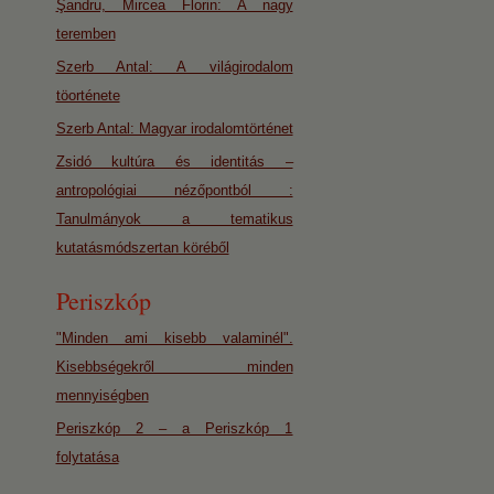
Şandru, Mircea Florin: A nagy
teremben
Szerb Antal: A világirodalom
töorténete
Szerb Antal: Magyar irodalomtörténet
Zsidó kultúra és identitás –
antropológiai nézőpontból :
Tanulmányok a tematikus
kutatásmódszertan köréből
Periszkóp
"Minden ami kisebb valaminél".
Kisebbségekről minden
mennyiségben
Periszkóp 2 – a Periszkóp 1
folytatása