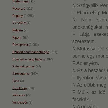
Performansz
(1)
N Szégyelli? Pedig
Recenzió
(316)
F Ebből elég! M
Regény
(1 096)
N Nem szeret
kisregény
(2)
unokahúgukat, m
Reklám
(7)
F Látja ezeke
Riport
(467)
szereztem.
Rövidpróza
(1 001)
N Mutassa! De sz
Szabad szombat-antológia
(211)
benne egy monog
Száz év – nagy háború
(492)
F Az enyém.
Színpadi jelenet
(79)
N Ez a beszéd! E
Szóbogáncs
(100)
F Ilyenkor, vas
Tánc
(3)
N Az előbb még 
Tanulmány
(73)
F Múlik az idő,
Vallomás
(2)
fecskék…
Vendégség
(2)
N A gólyák…