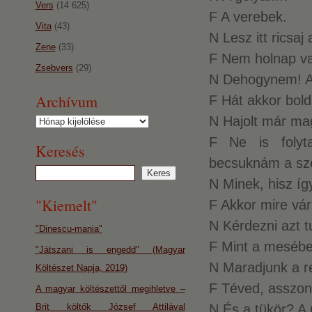
Vers
(14 625)
F A verebek.
Vita
(43)
N Lesz itt ricsa
Zene
(33)
F Nem holnap va
Zsebvers
(29)
N Dehogynem! Az
Archívum
F Hát akkor bol
N Hajolt már mag
Archívum
F Ne is folyt
Keresés
becsuknám a sze
N Minek, hisz így
"Kiemelt"
F Akkor mire vá
N Kérdezni azt 
"Dinescu-mania"
F Mint a mesében
"Játszani is engedd" (Magyar
N Maradjunk a re
Költészet Napja, 2019)
F Téved, assz
A magyar költészettől megihletve –
Brit költők József Attilával
N És a tükör? A