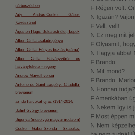
párbeszédben
F Régen volt. Ö
Ady András-Cseke Gábor:
N Igazán? Vajon
Kávészünet
F Vell, vell!
Ágoston Hugó: Bukaresti élet, képek
N Ez meg mit jel
Albert Csilla családregénye
F Olyasmit, hogy
Albert Csilla: Fényes tisztás (dráma)
N Hagyja abba! 
Albert Csilla: Halványvörös és
F Brando.
halványfekete – regény
N Mit mond?
Andrew Marvell versei
F Brando. Marlo
Antoine de Saint-Exupéry: Citadella-
N Honnan tudja? 
breviárium
F Amerikában úg
az idő harcokat ujráz /1914-2014/
N Nekem így is j
Bálint György breviárium
F Most éppen mi
Bigonya (mosolygó magyar irodalom)
N Nem képzelhete
Cseke Gábor-Szonda Szabolcs:
ha nem tudná! Ú