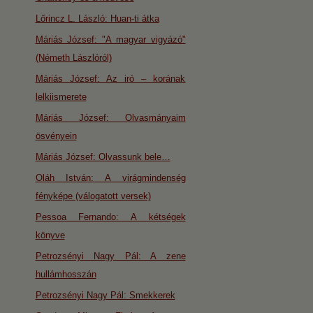
Lőrincz L. László: Huan-ti átka
Máriás József: "A magyar vigyázó"
(Németh Lászlóról)
Máriás József: Az iró – korának
lelkiismerete
Máriás József: Olvasmányaim
ösvényein
Máriás József: Olvassunk bele…
Oláh István: A virágmindenség
fényképe (válogatott versek)
Pessoa Fernando: A kétségek
könyve
Petrozsényi Nagy Pál: A zene
hullámhosszán
Petrozsényi Nagy Pál: Smekkerek