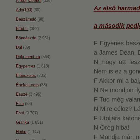
A régi Káféból
(339)
Az első harmad 
Ady(100)
(30)
Beszámoló
(98)
a második pedig
Blőd Li
(382)
Böngészde
(2 951)
F Egyenes beszéd
Dal
(89)
a James Dean, D
Dokumentum
(564)
N Hogy ott les
Egyperces
(1 618)
Nem is ez a gond
Elbeszélés
(235)
F Akkor mi a baj
Énekelt vers
(33)
N Ne mondjon il
Esszé
(3 496)
F Tud még valam
Film
(58)
N Mire céloz? L
Fotó
(9 707)
F Utoljára kato
Grafika
(1 851)
N Öreg hiba!
Haiku
(1 147)
F Mondja már, mi