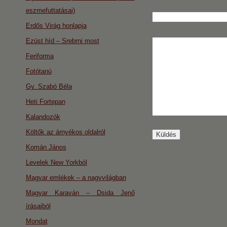
eszmefuttatásai)
Erdős Virág honlapja
Ezüst híd – Srebrni most
Feriforma
Fotótanú
Gy. Szabó Béla
Heti Fortepan
Kalandozók
Költők az árnyékos oldalról
Komán János
Levelek New Yorkból
Magyar emlékek – a nagyvilágban
Magyar Karaván – Dsida Jenő
írásaiból
Mondat