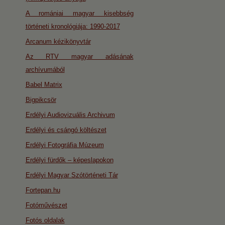
A romániai magyar kisebbség
történeti kronológiája: 1990-2017
Arcanum kézikönyvtár
Az RTV magyar adásának
archívumából
Babel Matrix
Bigpikcsör
Erdélyi Audiovizuális Archivum
Erdélyi és csángó költészet
Erdélyi Fotográfia Múzeum
Erdélyi fürdők – képeslapokon
Erdélyi Magyar Szótörténeti Tár
Fortepan.hu
Fotóművészet
Fotós oldalak