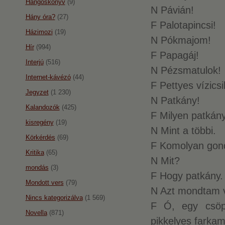
Hangoskönyv
(9)
N Pávián!
Hány óra?
(27)
F Palotapincsi!
Házimozi
(19)
N Pókmajom!
Hír
(994)
F Papagáj!
Interjú
(516)
N Pézsmatulok!
Internet-kávézó
(44)
F Pettyes vízicsi
Jegyzet
(1 230)
N Patkány!
Kalandozók
(425)
F Milyen patkán
kisregény
(19)
N Mint a többi.
Körkérdés
(69)
F Komolyan gond
Kritika
(65)
N Mit?
mondás
(3)
F Hogy patkány.
Mondott vers
(79)
N Azt mondtam v
Nincs kategorizálva
(1 569)
F Ó, egy csöp
Novella
(871)
pikkelyes farkam