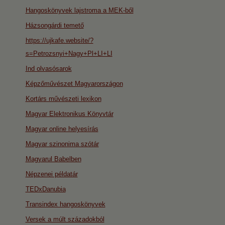
Hangoskönyvek lajstroma a MEK-ből
Házsongárdi temető
https://ujkafe.website/?
s=Petrozsnyi+Nagy+Pl+LI+LI
Ind olvasósarok
Képzőművészet Magyarországon
Kortárs művészeti lexikon
Magyar Elektronikus Könyvtár
Magyar online helyesírás
Magyar szinonima szótár
Magyarul Babelben
Népzenei példatár
TEDxDanubia
Transindex hangoskönyvek
Versek a múlt századokból