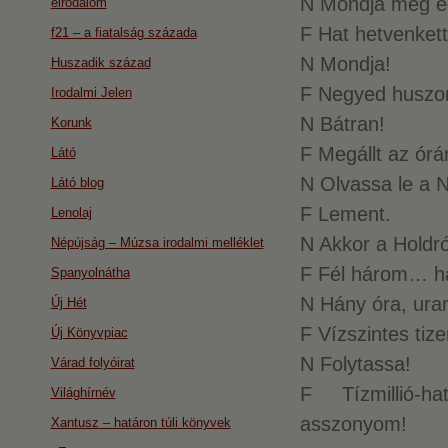
N Mondja még e
eirodalom
F Hat hetvenkett
f21 – a fiatalság százada
N Mondja!
Huszadik század
F Negyed huszo
Irodalmi Jelen
N Bátran!
Korunk
F Megállt az órá
Látó
N Olvassa le a N
Látó blog
F Lement.
Lenolaj
N Akkor a Holdró
Népújság – Múzsa irodalmi melléklet
F Fél három… há
Spanyolnátha
N Hány óra, ur
Új Hét
F Vízszintes tize
Új Könyvpiac
N Folytassa!
Várad folyóirat
F Tízmillió-h
Világhírnév
asszonyom!
Xantusz – határon túli könyvek