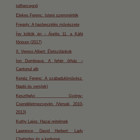
tollhercegnő
Elekes Ferenc: Isteni szemmérték
Fregoly: A hasbeszélés művészete
Így költök én – Április 11. a Káfé
főnixen (2017)
II. Veress Albert: Életszilánkok
Ion Dumbrava: A fehér őrház –
Cantonul alb
Kenéz Ferenc: A szabadulóművész.
Napló és vers(ek)
Keszthelyi György:
Csendéletmezsgyén. (Versek, 2010-
2013)
Kuthy Lajos: Hazai rejtelmek
Lawrence, David Herbert: Lady
Chatterley és a kedvese