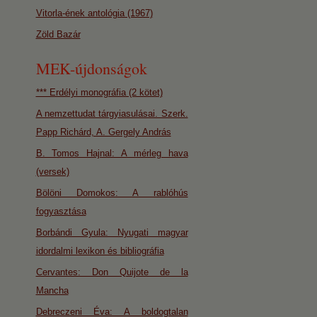
Vitorla-ének antológia (1967)
Zöld Bazár
MEK-újdonságok
*** Erdélyi monográfia (2 kötet)
A nemzettudat tárgyiasulásai. Szerk.
Papp Richárd, A. Gergely András
B. Tomos Hajnal: A mérleg hava
(versek)
Bölöni Domokos: A rablóhús
fogyasztása
Borbándi Gyula: Nyugati magyar
idordalmi lexikon és bibliográfia
Cervantes: Don Quijote de la
Mancha
Debreczeni Éva: A boldogtalan