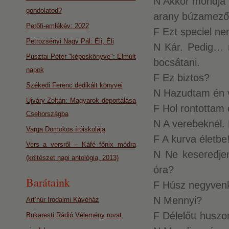
N Akkor mondja 
gondolatod?
arany búzamező 
Petőfi-emlékév: 2022
F Ezt speciel n
Petrozsényi Nagy Pál: Éli, Éli
N Kár. Pedig…
Pusztai Péter "képeskönyve": Elmúlt
bocsátani.
napok
F Ez biztos?
Székedi Ferenc dedikált könyvei
N Hazudtam én 
Ujváry Zoltán: Magyarok deportálása
F Hol rontottam 
Csehországba
N A verebeknél. 
Varga Domokos íróiskolája
F A kurva életbe
Vers a versről – Káfé főnix módra
N Ne keseredjen
(költészet napi antológia, 2013)
óra?
Barátaink
F Húsz negyvenk
N Mennyi?
Art’húr Irodalmi Kávéház
F Délelőtt husz
Bukaresti Rádió Vélemény rovat