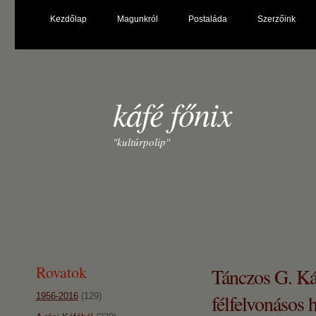
Kezdőlap
Magunkról
Postaláda
Szerzőink
káfé főnix
"kultúrpolip"
Rovatok
Tánczos G. Ká
félfelvonásos 
1956-2016
(129)