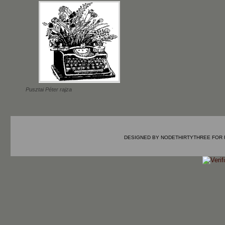
Pusztai Péter rajza
DESIGNED BY
NODETHIRTYTHREE
FOR