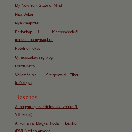
My New York State of Mind
Napi Jókai
Nyelvmájszter
Periszkóp 1 – Kisebbségekről
minden mennyiségben
Petőfi-emlékév
Új népszabadság blog
Urszu kettő
Vallomás-ok – Steigerwald Tibor
fotóblogja
Hasznos
A magyar nyelv értelmező szótára (I-
VII. kötet)
A Romániai Magyar Irodalmi Lexikon
(RMIL) teljes anyaga