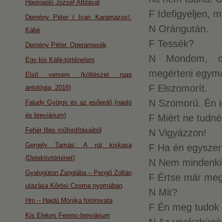
Hajónapló József Attilával
F Idefigyeljen,
Demény Péter / Ivan Karamazov/:
N Orángután.
Kábé
F Tessék?
Demény Péter. Operamesék
N Mondom, or
Egy kis Káfé-történelem
megérteni egymá
Első versem (költészet napi
F Elszomorít.
antológia, 2016)
N Szomorú. Én i
Faludy György és az esőerdő (napló
és breviárium)
F Miért ne tudn
Fehér Illés műfordításaiból
N Vigyázzon!
Gergely Tamás: A rút kiskasa
F Ha én egysze
(Detektivtörténet)
N Nem mindenki 
Gyalogúton Zanglába – Pengő Zoltán
F Értse már meg
utazása Kőrösi Csoma nyomában
N Mit?
Hm – Hajdú Mónika fotórovata
F Én meg tudok 
Kis Elekes Ferenc-breviárium