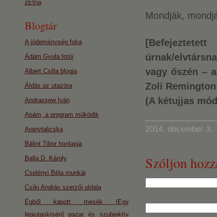
zEtna
Mondják, mondjá
Blogtár
[Befejeztetet
A jódeménység foka
úrnak/elvtársn
Ádám Gyula fotói
vagy őszén – a
Albert Csilla blogja
Zoli Remington í
Áldás az utazóra
(A kétujjas mód
Andrassew Iván
Apám, a program működik
2014. december 3.
Aranytalicska
Bálint Tibor honlapja
Szóljon hozz
Balla D. Károly
Cselényi Béla munkái
Csíki András szerzői oldala
Égből kapott mesék (Egy
légiutaskísérő pazar és szubjektív