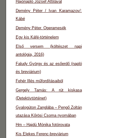
Hajónapló József Attilával
Demény Péter / Ivan Karamazov/:
Kábé
Demény Péter. Operamesék
Egy kis Káfé-történelem
Első versem (költészet napi
antológia, 2016)
Faludy György és az esőerdő (napló
és breviárium)
Fehér Illés műfordításaiból
Gergely Tamás: A rút kiskasa
(Detektivtörténet)
Gyalogúton Zanglába – Pengő Zoltán
utazása Kőrösi Csoma nyomában
Hm – Hajdú Mónika fotórovata
Kis Elekes Ferenc-breviárium