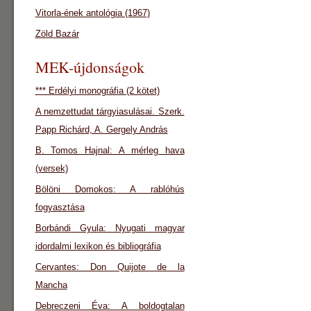
Vitorla-ének antológia (1967)
Zöld Bazár
MEK-újdonságok
*** Erdélyi monográfia (2 kötet)
A nemzettudat tárgyiasulásai. Szerk.
Papp Richárd, A. Gergely András
B. Tomos Hajnal: A mérleg hava
(versek)
Bölöni Domokos: A rablóhús
fogyasztása
Borbándi Gyula: Nyugati magyar
idordalmi lexikon és bibliográfia
Cervantes: Don Quijote de la
Mancha
Debreczeni Éva: A boldogtalan