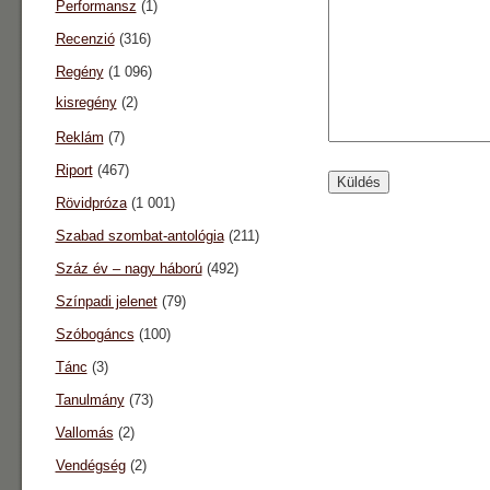
Performansz
(1)
Recenzió
(316)
Regény
(1 096)
kisregény
(2)
Reklám
(7)
Riport
(467)
Rövidpróza
(1 001)
Szabad szombat-antológia
(211)
Száz év – nagy háború
(492)
Színpadi jelenet
(79)
Szóbogáncs
(100)
Tánc
(3)
Tanulmány
(73)
Vallomás
(2)
Vendégség
(2)