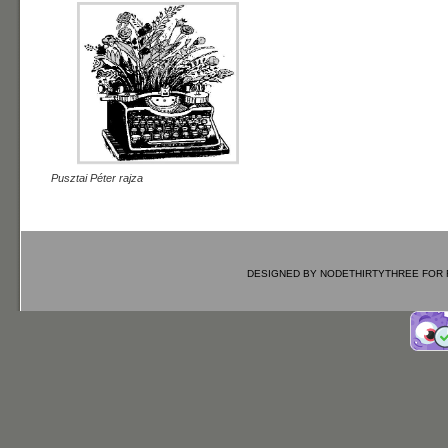
Pusztai Péter rajza
DESIGNED BY
NODETHIRTYTHREE
FOR