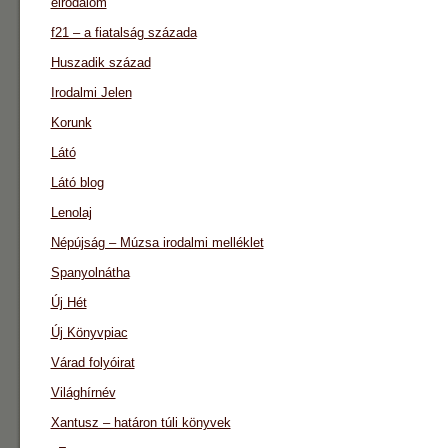
eirodalom
f21 – a fiatalság százada
Huszadik század
Irodalmi Jelen
Korunk
Látó
Látó blog
Lenolaj
Népújság – Múzsa irodalmi melléklet
Spanyolnátha
Új Hét
Új Könyvpiac
Várad folyóirat
Világhírnév
Xantusz – határon túli könyvek