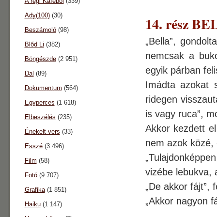
A régi Káféból
(339)
Ady(100)
(30)
14. rész B
Beszámoló
(98)
„Bella”, gondolt
Blőd Li
(382)
nemcsak a bukó
Böngészde
(2 951)
egyik párban fel
Dal
(89)
Imádta azokat s
Dokumentum
(564)
ridegen visszaut
Egyperces
(1 618)
is vagy ruca”, m
Elbeszélés
(235)
Akkor kezdett e
Énekelt vers
(33)
nem azok közé, 
Esszé
(3 496)
„Tulajdonképpe
Film
(58)
vizébe lebukva, a
Fotó
(9 707)
„De akkor fájt”, 
Grafika
(1 851)
„Akkor nagyon fáj
Haiku
(1 147)