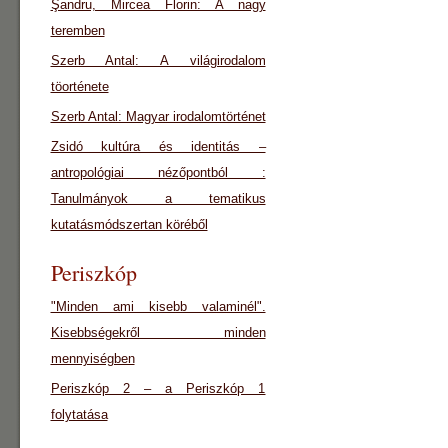
Şandru, Mircea Florin: A nagy
teremben
Szerb Antal: A világirodalom
töorténete
Szerb Antal: Magyar irodalomtörténet
Zsidó kultúra és identitás –
antropológiai nézőpontból :
Tanulmányok a tematikus
kutatásmódszertan köréből
Periszkóp
"Minden ami kisebb valaminél".
Kisebbségekről minden
mennyiségben
Periszkóp 2 – a Periszkóp 1
folytatása