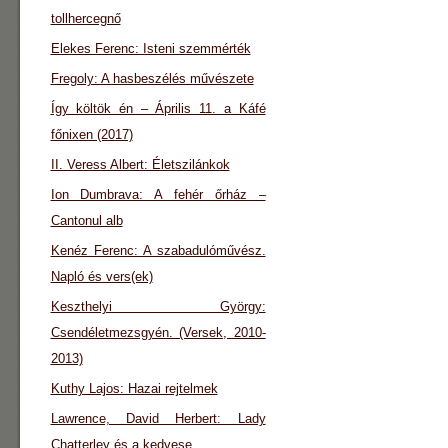
tollhercegnő
Elekes Ferenc: Isteni szemmérték
Fregoly: A hasbeszélés művészete
Így költök én – Április 11. a Káfé
főnixen (2017)
II. Veress Albert: Életszilánkok
Ion Dumbrava: A fehér őrház –
Cantonul alb
Kenéz Ferenc: A szabadulóművész.
Napló és vers(ek)
Keszthelyi György:
Csendéletmezsgyén. (Versek, 2010-
2013)
Kuthy Lajos: Hazai rejtelmek
Lawrence, David Herbert: Lady
Chatterley és a kedvese