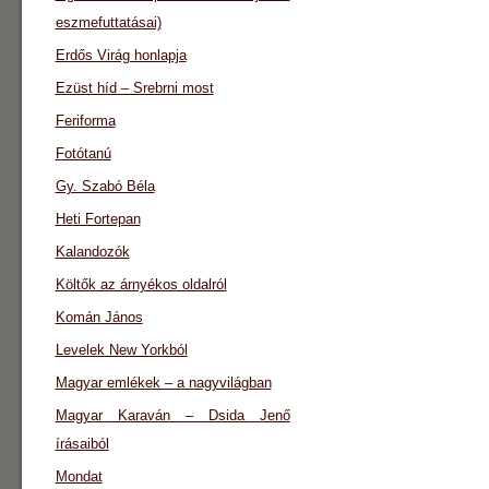
eszmefuttatásai)
Erdős Virág honlapja
Ezüst híd – Srebrni most
Feriforma
Fotótanú
Gy. Szabó Béla
Heti Fortepan
Kalandozók
Költők az árnyékos oldalról
Komán János
Levelek New Yorkból
Magyar emlékek – a nagyvilágban
Magyar Karaván – Dsida Jenő
írásaiból
Mondat