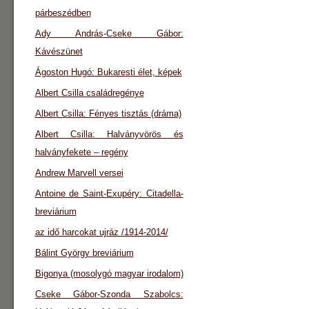
párbeszédben
Ady András-Cseke Gábor:
Kávészünet
Ágoston Hugó: Bukaresti élet, képek
Albert Csilla családregénye
Albert Csilla: Fényes tisztás (dráma)
Albert Csilla: Halványvörös és
halványfekete – regény
Andrew Marvell versei
Antoine de Saint-Exupéry: Citadella-
breviárium
az idő harcokat ujráz /1914-2014/
Bálint György breviárium
Bigonya (mosolygó magyar irodalom)
Cseke Gábor-Szonda Szabolcs: