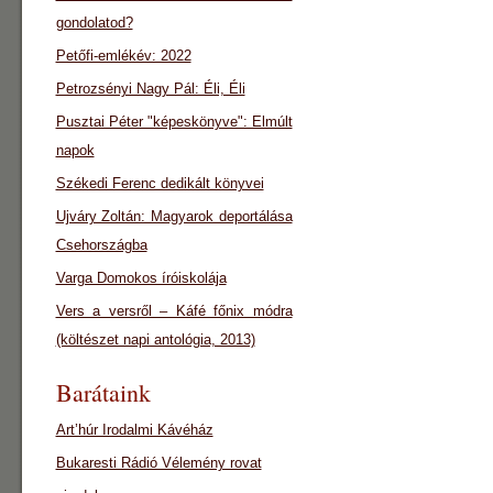
gondolatod?
Petőfi-emlékév: 2022
Petrozsényi Nagy Pál: Éli, Éli
Pusztai Péter "képeskönyve": Elmúlt
napok
Székedi Ferenc dedikált könyvei
Ujváry Zoltán: Magyarok deportálása
Csehországba
Varga Domokos íróiskolája
Vers a versről – Káfé főnix módra
(költészet napi antológia, 2013)
Barátaink
Art’húr Irodalmi Kávéház
Bukaresti Rádió Vélemény rovat