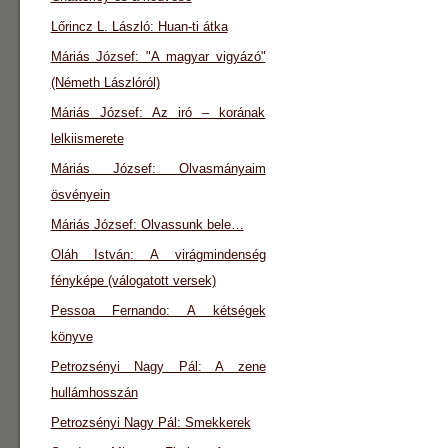
Lőrincz L. László: Huan-ti átka
Máriás József: "A magyar vigyázó"
(Németh Lászlóról)
Máriás József: Az iró – korának
lelkiismerete
Máriás József: Olvasmányaim
ösvényein
Máriás József: Olvassunk bele…
Oláh István: A virágmindenség
fényképe (válogatott versek)
Pessoa Fernando: A kétségek
könyve
Petrozsényi Nagy Pál: A zene
hullámhosszán
Petrozsényi Nagy Pál: Smekkerek