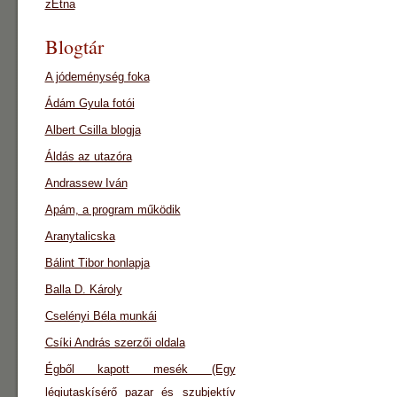
zEtna
Blogtár
A jódeménység foka
Ádám Gyula fotói
Albert Csilla blogja
Áldás az utazóra
Andrassew Iván
Apám, a program működik
Aranytalicska
Bálint Tibor honlapja
Balla D. Károly
Cselényi Béla munkái
Csíki András szerzői oldala
Égből kapott mesék (Egy
légiutaskísérő pazar és szubjektív