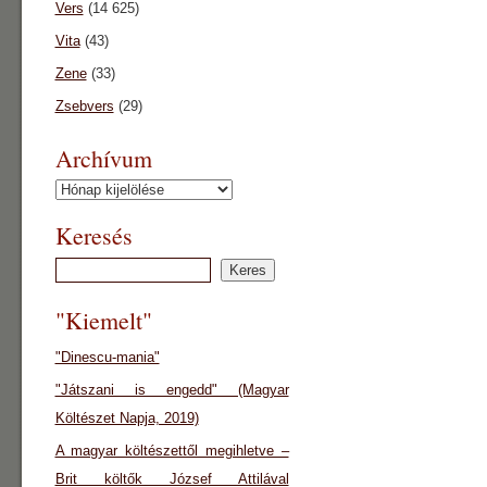
Vers
(14 625)
Vita
(43)
Zene
(33)
Zsebvers
(29)
Archívum
Archívum
Keresés
"Kiemelt"
"Dinescu-mania"
"Játszani is engedd" (Magyar
Költészet Napja, 2019)
A magyar költészettől megihletve –
Brit költők József Attilával