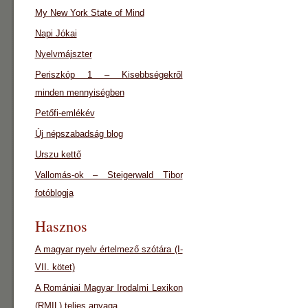
My New York State of Mind
Napi Jókai
Nyelvmájszter
Periszkóp 1 – Kisebbségekről
minden mennyiségben
Petőfi-emlékév
Új népszabadság blog
Urszu kettő
Vallomás-ok – Steigerwald Tibor
fotóblogja
Hasznos
A magyar nyelv értelmező szótára (I-
VII. kötet)
A Romániai Magyar Irodalmi Lexikon
(RMIL) teljes anyaga