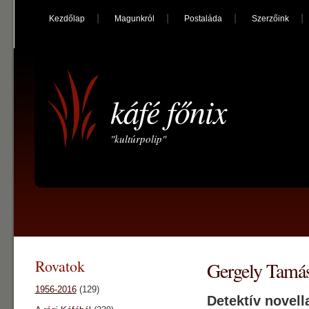
Kezdőlap
Magunkról
Postaláda
Szerzőink
káfé főnix
"kultúrpolip"
Rovatok
Gergely Tamás:
1956-2016
(129)
Detektív novel