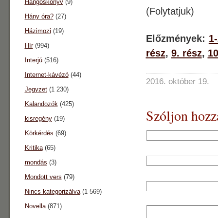
Hangoskönyv
(9)
(Folytatjuk)
Hány óra?
(27)
Házimozi
(19)
Előzmények:
1-
Hír
(994)
rész
,
9. rész
,
10
Interjú
(516)
Internet-kávézó
(44)
2016. október 19.
Jegyzet
(1 230)
Kalandozók
(425)
Szóljon hozz
kisregény
(19)
Körkérdés
(69)
Kritika
(65)
mondás
(3)
Mondott vers
(79)
Nincs kategorizálva
(1 569)
Novella
(871)