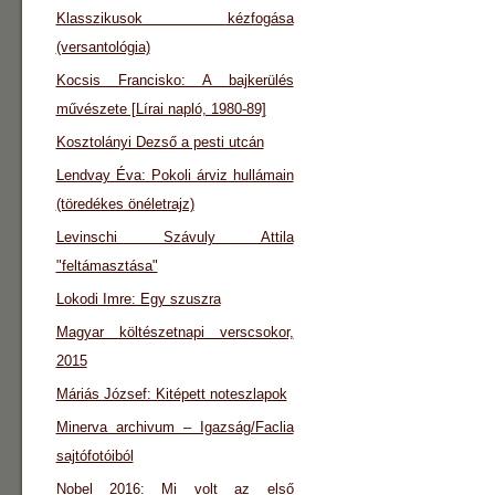
Klasszikusok kézfogása
(versantológia)
Kocsis Francisko: A bajkerülés
művészete [Lírai napló, 1980-89]
Kosztolányi Dezső a pesti utcán
Lendvay Éva: Pokoli árviz hullámain
(töredékes önéletrajz)
Levinschi Szávuly Attila
"feltámasztása"
Lokodi Imre: Egy szuszra
Magyar költészetnapi verscsokor,
2015
Máriás József: Kitépett noteszlapok
Minerva archivum – Igazság/Faclia
sajtófotóiból
Nobel 2016: Mi volt az első