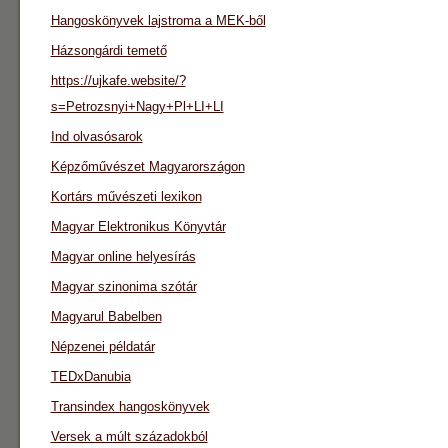
Hangoskönyvek lajstroma a MEK-ből
Házsongárdi temető
https://ujkafe.website/?
s=Petrozsnyi+Nagy+Pl+LI+LI
Ind olvasósarok
Képzőművészet Magyarországon
Kortárs művészeti lexikon
Magyar Elektronikus Könyvtár
Magyar online helyesírás
Magyar szinonima szótár
Magyarul Babelben
Népzenei példatár
TEDxDanubia
Transindex hangoskönyvek
Versek a múlt századokból