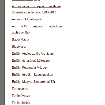
A romániai magyar kisebbség
történeti kronológiája: 1990-2017
Arcanum kézikönyvtár
Az RTV magyar adásának
archívumából
Babel Matrix
Bigpikcsör
Erdélyi Audiovizuális Archivum
Erdélyi és csángó költészet
Erdélyi Fotográfia Múzeum
Erdélyi fürdők – képeslapokon
Erdélyi Magyar Szótörténeti Tár
Fortepan.hu
Fotóművészet
Fotós oldalak