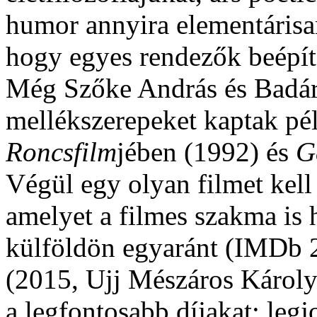
humor annyira elementárisan
hogy egyes rendezők beépíte
Még Szőke András és Badár
mellékszerepeket kaptak p
Roncsfilm
jében (1992) és
G
Végül egy olyan filmet kel
amelyet a filmes szakma is 
külföldön egyaránt (IMDb 
(2015, Ujj Mészáros Károly
a legfontosabb díjakat: leg