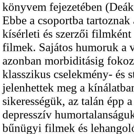
könyvem fejezetében (Deák
Ebbe a csoportba tartoznak 
kísérleti és szerzői filmkén
filmek. Sajátos humoruk a v
azonban morbiditásig fokozot
klasszikus cselekmény- és s
jelenhettek meg a kínálatba
sikerességük, az talán épp a
depresszív humortalanságu
bűnügyi filmek és lehangol