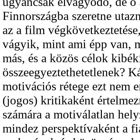
ugyancsak elvágyódó, de ő a
Finnországba szeretne utazni
az a film végkövetkeztetés
vágyik, mint ami épp van, 
más, és a közös célok kibék
összeegyeztethetetlenek? Ká
motivációs rétege ezt nem e
(jogos) kritikaként értelmez
számára a motiválatlan hel
mindez perspektívaként a fi