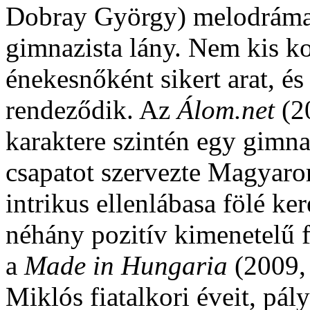
Dobray György) melodráma 
gimnazista lány. Nem kis ko
énekesnőként sikert arat, és
rendeződik. Az
Álom.net
(2
karaktere szintén egy gimna
csapatot szervezte Magyaro
intrikus ellenlábasa fölé ke
néhány pozitív kimenetelű fi
a
Made in Hungaria
(2009,
Miklós fiatalkori éveit, pá