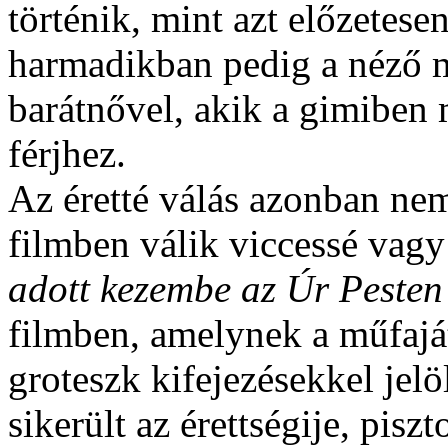
történik, mint azt előzetese
harmadikban pedig a néző m
barátnővel, akik a gimibe
férjhez.
Az éretté válás azonban n
filmben válik viccessé vagy
adott kezembe az
Úr Pesten
filmben, amelynek a műfaját
groteszk kifejezésekkel jel
sikerült az érettségije, piszt