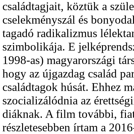
családtagjait, köztük a szül
cselekményszál és bonyodal
tagadó radikalizmus lélekt
szimbolikája. E jelképrendsz
1998-as) magyarországi tár
hogy az újgazdag család par
családtagok húsát. Ehhez m
szocializálódnia az érettség
diáknak. A film további, fiat
részletesebben írtam a 2016