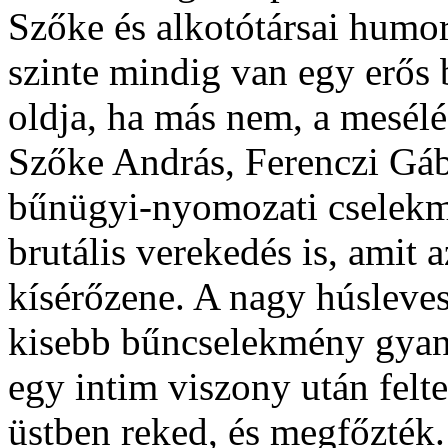
Szőke és alkotótársai humor
szinte mindig van egy erős 
oldja, ha más nem, a mesél
Szőke András, Ferenczi Gá
bűnügyi-nyomozati cselekmé
brutális verekedés is, amit
kísérőzene. A nagy húsleve
kisebb bűncselekmény gyan
egy intim viszony után felte
üstben reked, és megfőzték.