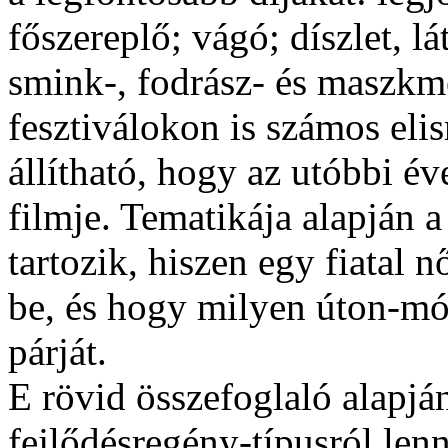
főszereplő; vágó; díszlet, l
smink-, fodrász- és maszkme
fesztiválokon is számos elis
állítható, hogy az utóbbi é
filmje. Tematikája alapján a
tartozik, hiszen egy fiatal n
be, és hogy milyen úton-mód
párját.
E rövid összefoglaló alapjá
fejlődésregény-típusról len