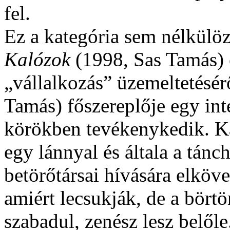
fel.
Ez a kategória sem nélkülöz
Kalózok
(1998, Sas Tamás) e
„vállalkozás” üzemeltetésér
Tamás) főszereplője egy inté
körökben tevékenykedik. K
egy lánnyal és általa a tán
betörőtársai hívására elköve
amiért lecsukják, de a bört
szabadul, zenész lesz belől