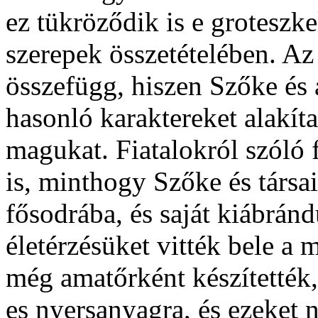
ez tükröződik is e groteszk
szerepek összetételében. Az
összefügg, hiszen Szőke és
hasonló karaktereket alakít
magukat. Fiatalokról szóló 
is, minthogy Szőke és társai
fősodrába, és saját kiábránd
életérzésüket vitték bele a
még amatőrként készítetté
es nyersanyagra, és ezeket 