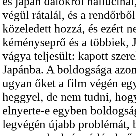
és japán dalokról halluciná
végül rátalál, és a rendőrből
közeledett hozzá, és ezért n
kéményseprő és a többiek, 
vágya teljesült: kapott szerel
Japánba. A boldogsága azonb
ugyan őket a film végén egy
heggyel, de nem tudni, hogy
elnyerte-e egyben boldogsá
legvégén újabb problémát, b