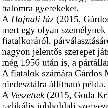
halomra gyerekeket.
A
Hajnali láz
(2015, Gárdos
mert egy olyan személynek
fiatalkoráról, párválasztásár
nagyon jelentős szerepet já
még 1956 után is, a pártál
A fiatalok számára Gárdos M
piedesztálra állítható példa.
A
Veszettek
(2015, Goda Kris
radikális jobboldali szervez