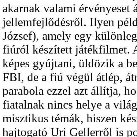
akarnak valami érvényeset ál
jellemfejlődésről. Ilyen pél
József), amely egy különle
fiúról készített játékfilmet.
képes gyújtani, üldözik a b
FBI, de a fiú végül átlép, 
parabola ezzel azt állítja,
fiatalnak nincs helye a vilá
misztikus témák, hiszen kész
hajtogató Uri Gellerről is po