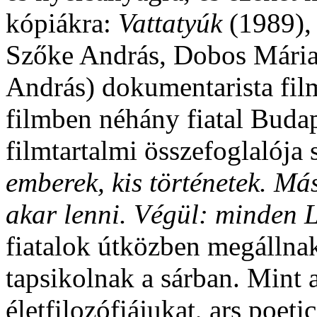
kópiákra:
Vattatyúk
(1989)
Szőke András, Dobos Mária
András) dokumentarista fil
filmben néhány fiatal Buda
filmtartalmi összefoglalója s
emberek, kis történetek. M
akar lenni. Végül: minden
fiatalok útközben megállna
tapsikolnak a sárban. Mint
életfilozófiájukat, ars poeti