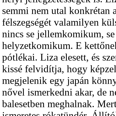
semmi nem utal konkrétan ar
félszegségét valamilyen kül
nincs se jellemkomikum, se
helyzetkomikum. E kettőne
pótlékai. Liza elesett, és s
kissé felvidítja, hogy képz
megjelenik egy japán könny
nővel ismerkedni akar, de 
balesetben meghalnak. Mert
ismeretes rókatündér. Állító