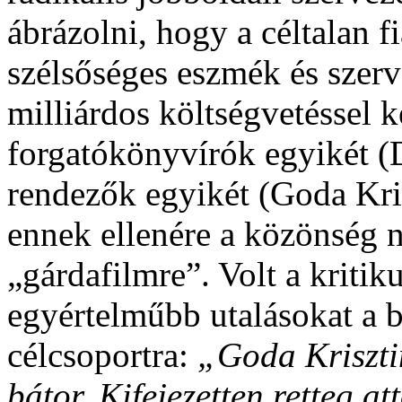
ábrázolni, hogy a céltalan 
szélsőséges eszmék és szerv
milliárdos költségvetéssel k
forgatókönyvírók egyikét (D
rendezők egyikét (Goda Kris
ennek ellenére a közönség 
„gárdafilmre”. Volt a kritik
egyértelműbb utalásokat a bí
célcsoportra:
„Goda Kriszti
bátor. Kifejezetten retteg at