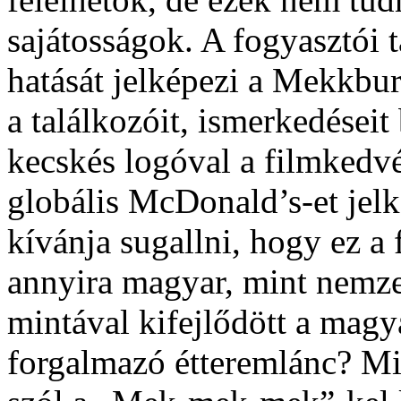
sajátosságok. A fogyasztói 
hatását jelképezi a Mekkbu
a találkozóit, ismerkedései
kecskés logóval a filmkedvé
globális McDonald’s-et jelk
kívánja sugallni, hogy ez a 
annyira magyar, mint nemze
mintával kifejlődött a magy
forgalmazó étteremlánc? Mi