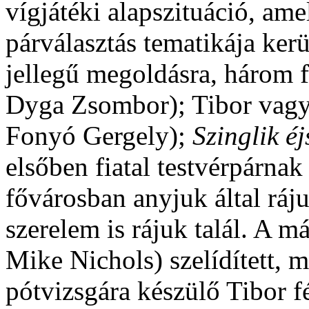
vígjátéki alapszituáció, am
párválasztás tematikája ker
jellegű megoldásra, három f
Dyga Zsombor); Tibor vagyo
Fonyó Gergely);
Szinglik éj
elsőben fiatal testvérpárnak
fővárosban anyjuk által ráj
szerelem is rájuk talál. A m
Mike Nichols) szelídített, m
pótvizsgára készülő Tibor f