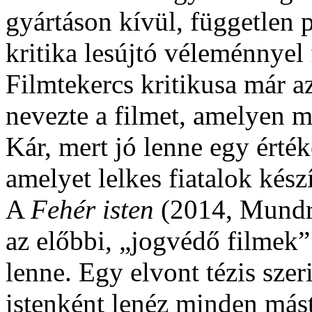
gyártáson kívül, független 
kritika lesújtó véleménnyel
Filmtekercs kritikusa már a
nevezte a filmet, amelyen m
Kár, mert jó lenne egy érték
amelyet lelkes fiatalok készí
A
Fehér isten
(2014, Mundru
az előbbi, „jogvédő filmek”
lenne. Egy elvont tézis szer
istenként lenéz minden mást,