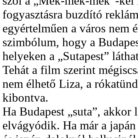
szól a „Mek-mek-mek”-kel 
fogyasztásra buzdító reklá
egyértelműen a város nem él
szimbólum, hogy a Budapest
helyeken a „Sutapest” látha
Tehát a film szerint mégiscs
nem élhető Liza, a rókatündé
kibontva.
Ha Budapest „suta”, akkor 
elvágyódik. Ha már a japán