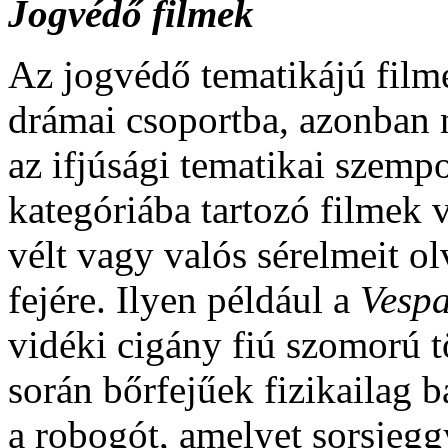
Jogvédő filmek
Az jogvédő tematikájú film
drámai csoportba, azonban 
az ifjúsági tematikai szemp
kategóriába tartozó filmek 
vélt vagy valós sérelmeit o
fejére. Ilyen például a
Vesp
vidéki cigány fiú szomorú t
során bőrfejűek fizikailag b
a robogót, amelyet sorsjegg