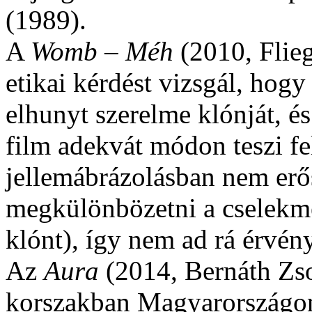
(1989).
A
Womb – Méh
(2010, Flie
etikai kérdést vizsgál, hogy
elhunyt szerelme klónját, é
film adekvát módon teszi fel
jellemábrázolásban nem erő
megkülönbözetni a cselekmé
klónt), így nem ad rá érvény
Az
Aura
(2014, Bernáth Zsol
korszakban Magyarországon k