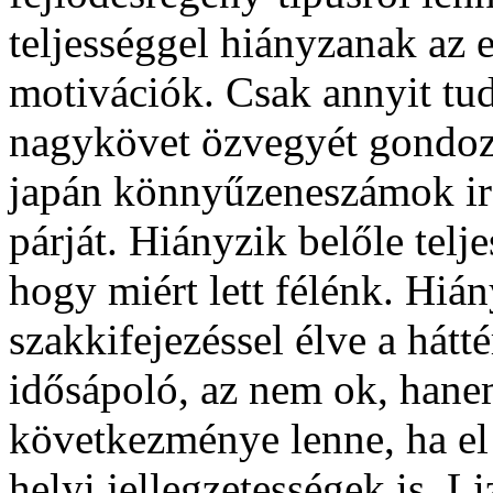
teljességgel hiányzanak az e
motivációk. Csak annyit tud
nagykövet özvegyét gondozza
japán könnyűzeneszámok irán
párját. Hiányzik belőle tel
hogy miért lett félénk. Hiá
szakkifejezéssel élve a hátt
idősápoló, az nem ok, han
következménye lenne, ha el
helyi jellegzetességek is. L