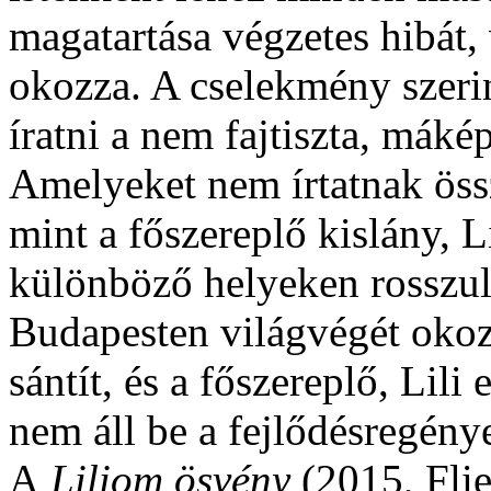
magatartása végzetes hibát,
okozza. A cselekmény szerin
íratni a nem fajtiszta, mák
Amelyeket nem írtatnak össz
mint a főszereplő kislány, L
különböző helyeken rosszul
Budapesten világvégét okozn
sántít, és a főszereplő, Lili
nem áll be a fejlődésregény
A
Liliom ösvény
(2015, Fli