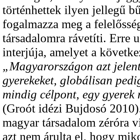
történhettek ilyen jellegű b
fogalmazza meg a felelősség
társadalomra rávetíti.
Erre u
interjúja, amelyet a követk
„Magyarországon azt jelenti
gyerekeket, globálisan pedig
mindig célpont, egy gyerek 
(Groót idézi Bujdosó 2010).
magyar társadalom zéróra v
azt nem árulta el, hogy mi