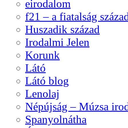
eirodalom
f21 – a fiatalság száza
Huszadik század
Irodalmi Jelen
Korunk
Látó
Látó blog
Lenolaj
Népújság – Múzsa irod
Spanyolnátha