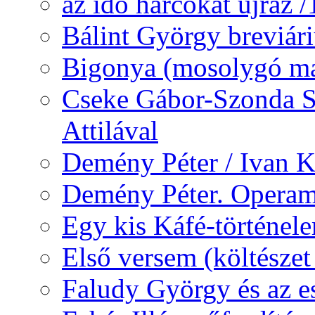
az idő harcokat ujráz 
Bálint György breviár
Bigonya (mosolygó ma
Cseke Gábor-Szonda S
Attilával
Demény Péter / Ivan 
Demény Péter. Opera
Egy kis Káfé-történel
Első versem (költészet
Faludy György és az e