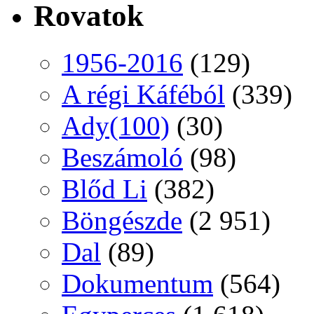
Rovatok
1956-2016
(129)
A régi Káféból
(339)
Ady(100)
(30)
Beszámoló
(98)
Blőd Li
(382)
Böngészde
(2 951)
Dal
(89)
Dokumentum
(564)