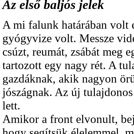
Az első baljós jelek
A mi falunk határában volt 
gyógyvize volt. Messze vid
csúzt, reumát, zsábát meg 
tartozott egy nagy rét. A tul
gazdáknak, akik nagyon örül
jószágnak. Az új tulajdono
lett.
Amikor a front elvonult, be
hogy segítsük élelemmel, 