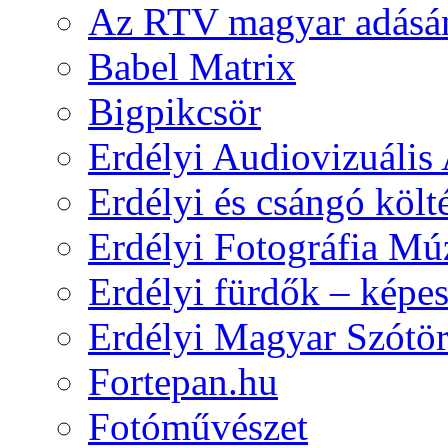
Az RTV magyar adásá
Babel Matrix
Bigpikcsör
Erdélyi Audiovizuális
Erdélyi és csángó költ
Erdélyi Fotográfia M
Erdélyi fürdők – képe
Erdélyi Magyar Szótör
Fortepan.hu
Fotóművészet