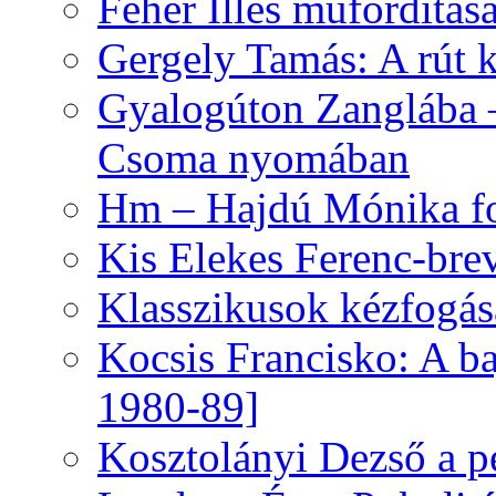
Fehér Illés műfordítás
Gergely Tamás: A rút k
Gyalogúton Zanglába –
Csoma nyomában
Hm – Hajdú Mónika fo
Kis Elekes Ferenc-bre
Klasszikusok kézfogás
Kocsis Francisko: A ba
1980-89]
Kosztolányi Dezső a pe