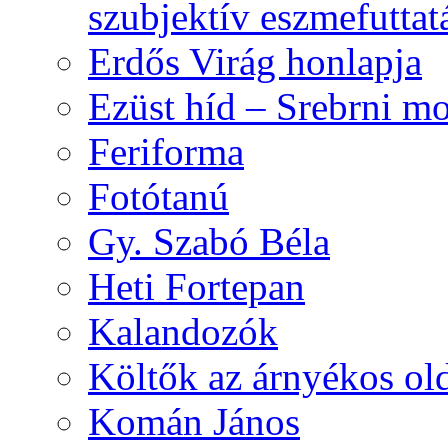
szubjektív eszmefuttat
Erdős Virág honlapja
Ezüst híd – Srebrni mo
Feriforma
Fotótanú
Gy. Szabó Béla
Heti Fortepan
Kalandozók
Költők az árnyékos old
Komán János