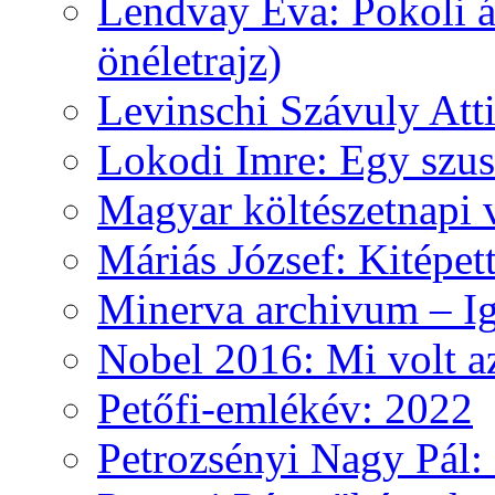
Lendvay Éva: Pokoli á
önéletrajz)
Levinschi Szávuly Atti
Lokodi Imre: Egy szus
Magyar költészetnapi 
Máriás József: Kitépet
Minerva archivum – Iga
Nobel 2016: Mi volt a
Petőfi-emlékév: 2022
Petrozsényi Nagy Pál: 