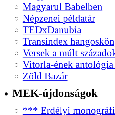
Magyarul Babelben
Népzenei példatár
TEDxDanubia
Transindex hangoskö
Versek a múlt százado
Vitorla-ének antológia
Zöld Bazár
MEK-újdonságok
*** Erdélyi monográfia