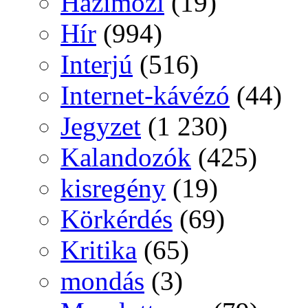
Házimozi
(19)
Hír
(994)
Interjú
(516)
Internet-kávézó
(44)
Jegyzet
(1 230)
Kalandozók
(425)
kisregény
(19)
Körkérdés
(69)
Kritika
(65)
mondás
(3)