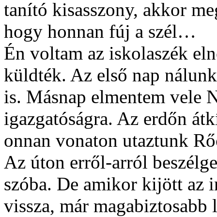
tanító kisasszony, akkor m
hogy honnan fúj a szél…
Én voltam az iskolaszék el
küldték. Az első nap nálunk 
is. Másnap elmentem vele N
igazgatóságra. Az erdőn átk
onnan vonaton utaztunk Rő
Az úton erről-arról beszélge
szóba. De amikor kijött az i
vissza, már magabiztosabb l