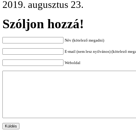
2019. augusztus 23.
Szóljon hozzá!
Név (kötelező megadni)
E-mail (nem lesz nyilvános) (kötelező meg
Weboldal