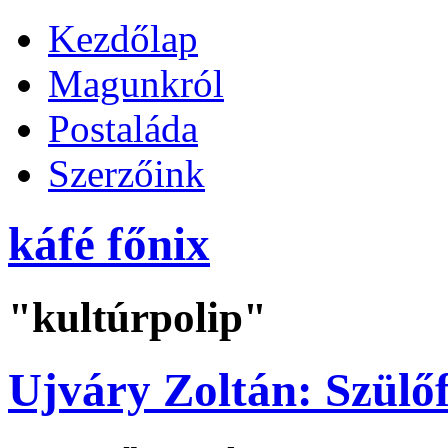
Kezdőlap
Magunkról
Postaláda
Szerzőink
káfé főnix
"kultúrpolip"
Ujváry Zoltán: Szülőf