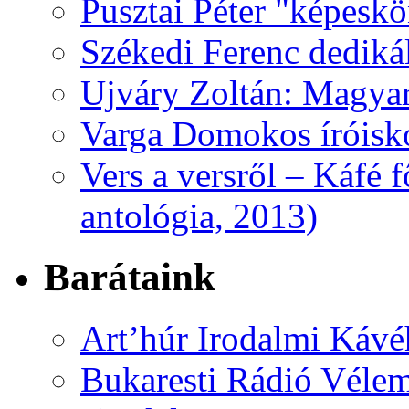
Pusztai Péter "képesk
Székedi Ferenc dediká
Ujváry Zoltán: Magyar
Varga Domokos íróisk
Vers a versről – Káfé 
antológia, 2013)
Barátaink
Art’húr Irodalmi Kávé
Bukaresti Rádió Vélem