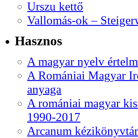
Urszu kettő
Vallomás-ok – Steiger
Hasznos
A magyar nyelv értelme
A Romániai Magyar Ir
anyaga
A romániai magyar kise
1990-2017
Arcanum kézikönyvtá