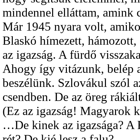
mindennel elláttam, amink c
Már 1945 nyara volt, amiko
Blaskó hímezett, hámozott, 
az igazság. A fürdő visszak
Ahogy így vitázunk, belép a
beszélünk. Szlovákul szól 
csendben. De az öreg rákiál
(Ez az igazság! Magyarok ki
…De kinek az igazsága? A 
rét? De kié lesz a falu?…