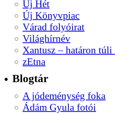
Új Hét
Új Könyvpiac
Várad folyóirat
Világhírnév
Xantusz – határon túl
zEtna
Blogtár
A jódeménység foka
Ádám Gyula fotói