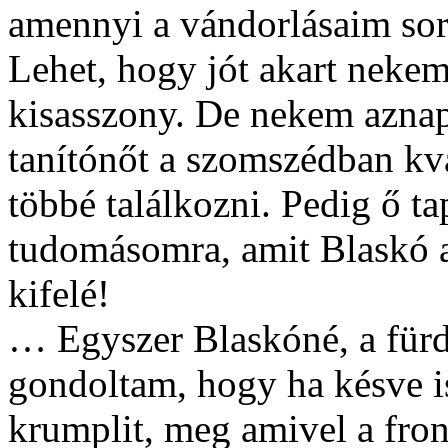
amennyi a vándorlásaim sor
Lehet, hogy jót akart nekem
kisasszony. De nekem aznap 
tanítónőt a szomszédban kv
többé találkozni. Pedig ő t
tudomásomra, amit Blaskó
kifelé!
… Egyszer Blaskóné, a fürdő
gondoltam, hogy ha késve i
krumplit, meg amivel a front