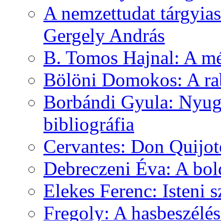
A nemzettudat tárgyias
Gergely András
B. Tomos Hajnal: A mé
Bölöni Domokos: A ra
Borbándi Gyula: Nyuga
bibliográfia
Cervantes: Don Quijot
Debreczeni Éva: A bol
Elekes Ferenc: Isteni
Fregoly: A hasbeszélé