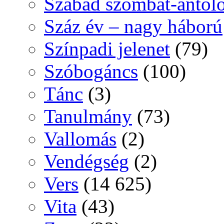
Szabad szombat-antol
Száz év – nagy háború
Színpadi jelenet
(79)
Szóbogáncs
(100)
Tánc
(3)
Tanulmány
(73)
Vallomás
(2)
Vendégség
(2)
Vers
(14 625)
Vita
(43)