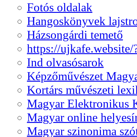
Fotós oldalak
Hangoskönyvek lajst
Házsongárdi temető
https://ujkafe.websit
Ind olvasósarok
Képzőművészet Magya
Kortárs művészeti lex
Magyar Elektronikus 
Magyar online helyesí
Magyar szinonima szó