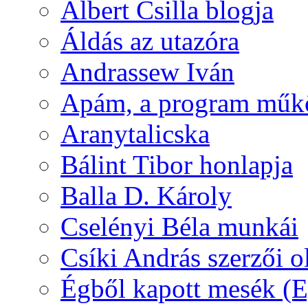
Albert Csilla blogja
Áldás az utazóra
Andrassew Iván
Apám, a program műk
Aranytalicska
Bálint Tibor honlapja
Balla D. Károly
Cselényi Béla munkái
Csíki András szerzői o
Égből kapott mesék (Eg