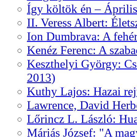
Így költök én – Áprili
II. Veress Albert: Élet
Ion Dumbrava: A fehér
Kenéz Ferenc: A szaba
Keszthelyi György: Cs
2013)
Kuthy Lajos: Hazai re
Lawrence, David Herbe
Lőrincz L. László: Hua
Máriás József: "A mag