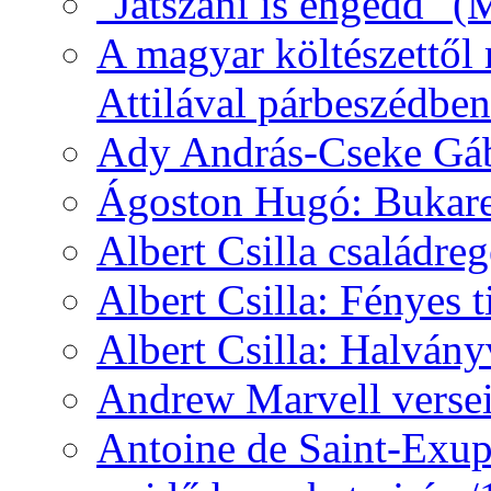
"Játszani is engedd" (
A magyar költészettől 
Attilával párbeszédben
Ady András-Cseke Gáb
Ágoston Hugó: Bukares
Albert Csilla családre
Albert Csilla: Fényes t
Albert Csilla: Halvány
Andrew Marvell verse
Antoine de Saint-Exup