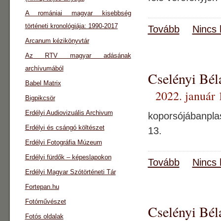
A romániai magyar kisebbség
történeti kronológiája: 1990-2017
Tovább
Nincs 
Arcanum kézikönyvtár
Az RTV magyar adásának
archívumából
Cselényi Bél
Babel Matrix
2022. január 
Bigpikcsör
Erdélyi Audiovizuális Archivum
koporsójábanplas
Erdélyi és csángó költészet
13.
Erdélyi Fotográfia Múzeum
Erdélyi fürdők – képeslapokon
Tovább
Nincs 
Erdélyi Magyar Szótörténeti Tár
Fortepan.hu
Fotóművészet
Cselényi Béla
Fotós oldalak