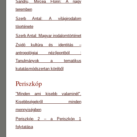
Şandru, Mircea Florin: A nagy
teremben
Szerb Antal: A világirodalom
töorténete
Szerb Antal: Magyar irodalomtörténet
Zsidó kultúra és identitás –
antropológiai nézőpontból :
Tanulmányok a tematikus
kutatásmódszertan köréből
Periszkóp
"Minden ami kisebb valaminél".
Kisebbségekről minden
mennyiségben
Periszkóp 2 – a Periszkóp 1
folytatása