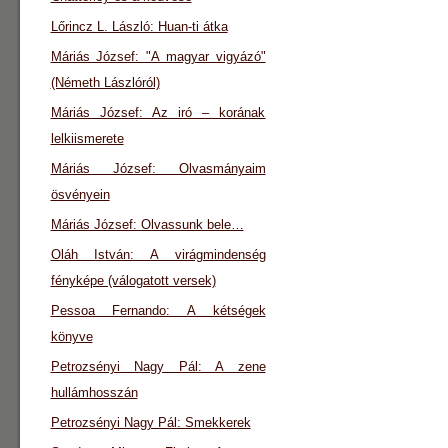
Lőrincz L. László: Huan-ti átka
Máriás József: "A magyar vigyázó"
(Németh Lászlóról)
Máriás József: Az iró – korának
lelkiismerete
Máriás József: Olvasmányaim
ösvényein
Máriás József: Olvassunk bele…
Oláh István: A virágmindenség
fényképe (válogatott versek)
Pessoa Fernando: A kétségek
könyve
Petrozsényi Nagy Pál: A zene
hullámhosszán
Petrozsényi Nagy Pál: Smekkerek