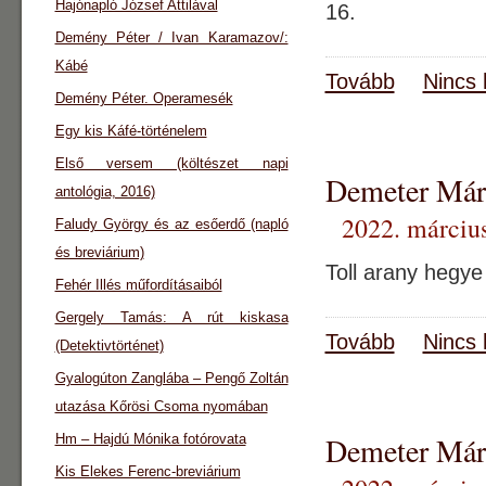
Hajónapló József Attilával
16.
Demény Péter / Ivan Karamazov/:
Kábé
Tovább
Nincs 
Demény Péter. Operamesék
Egy kis Káfé-történelem
Első versem (költészet napi
Demeter Már
antológia, 2016)
2022. március
Faludy György és az esőerdő (napló
és breviárium)
Toll arany hegy
Fehér Illés műfordításaiból
Gergely Tamás: A rút kiskasa
Tovább
Nincs 
(Detektivtörténet)
Gyalogúton Zanglába – Pengő Zoltán
utazása Kőrösi Csoma nyomában
Demeter Már
Hm – Hajdú Mónika fotórovata
Kis Elekes Ferenc-breviárium