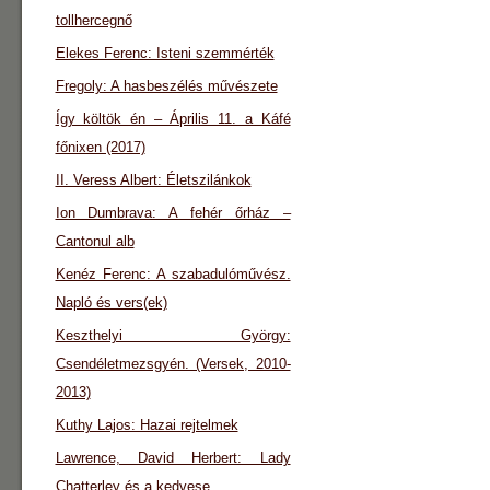
tollhercegnő
Elekes Ferenc: Isteni szemmérték
Fregoly: A hasbeszélés művészete
Így költök én – Április 11. a Káfé
főnixen (2017)
II. Veress Albert: Életszilánkok
Ion Dumbrava: A fehér őrház –
Cantonul alb
Kenéz Ferenc: A szabadulóművész.
Napló és vers(ek)
Keszthelyi György:
Csendéletmezsgyén. (Versek, 2010-
2013)
Kuthy Lajos: Hazai rejtelmek
Lawrence, David Herbert: Lady
Chatterley és a kedvese