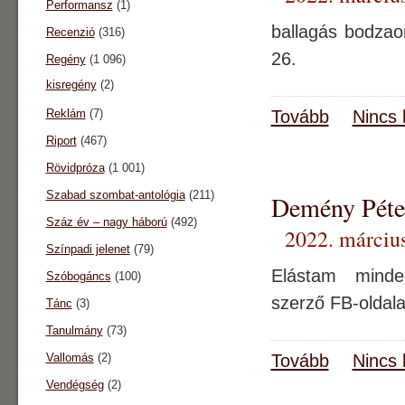
Performansz
(1)
ballagás bodzao
Recenzió
(316)
26.
Regény
(1 096)
kisregény
(2)
Reklám
(7)
Tovább
Nincs 
Riport
(467)
Rövidpróza
(1 001)
Szabad szombat-antológia
(211)
Demény Péter
Száz év – nagy háború
(492)
2022. március
Színpadi jelenet
(79)
Elástam minde
Szóbogáncs
(100)
szerző FB-oldal
Tánc
(3)
Tanulmány
(73)
Vallomás
(2)
Tovább
Nincs 
Vendégség
(2)