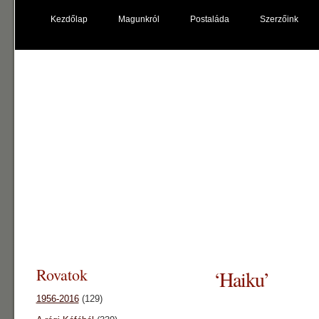
Kezdőlap
Magunkról
Postaláda
Szerzőink
káfé főnix
"kultúrpolip"
Rovatok
‘Haiku’
1956-2016
(129)