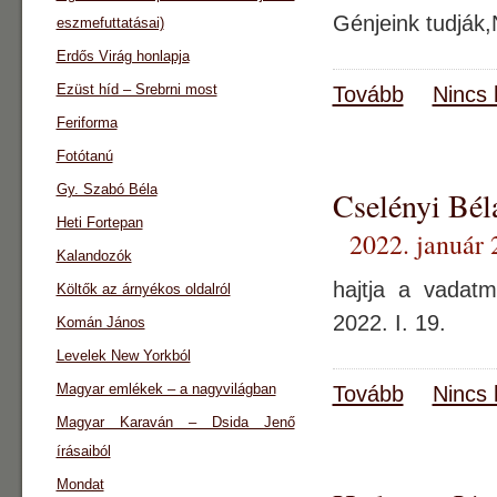
Génjeink tudják,
eszmefuttatásai)
Erdős Virág honlapja
Ezüst híd – Srebrni most
Tovább
Nincs 
Feriforma
Fotótanú
Gy. Szabó Béla
Cselényi Béla
Heti Fortepan
2022. január 
Kalandozók
hajtja a vadat
Költők az árnyékos oldalról
2022. I. 19.
Komán János
Levelek New Yorkból
Magyar emlékek – a nagyvilágban
Tovább
Nincs 
Magyar Karaván – Dsida Jenő
írásaiból
Mondat