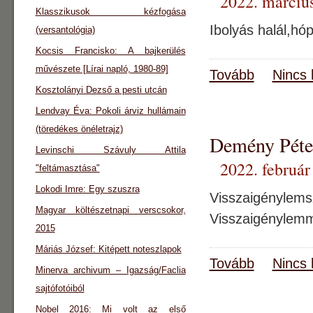
2022. március
Klasszikusok kézfogása
Ibolyás halál,hó
(versantológia)
Kocsis Francisko: A bajkerülés
művészete [Lírai napló, 1980-89]
Tovább
Nincs 
Kosztolányi Dezső a pesti utcán
Lendvay Éva: Pokoli árviz hullámain
(töredékes önéletrajz)
Demény Péter
Levinschi Szávuly Attila
2022. február
"feltámasztása"
Lokodi Imre: Egy szuszra
Visszaigényl
Magyar költészetnapi verscsokor,
Visszaigénylemmi
2015
Máriás József: Kitépett noteszlapok
Tovább
Nincs 
Minerva archivum – Igazság/Faclia
sajtófotóiból
Nobel 2016: Mi volt az első