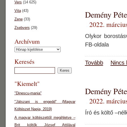
Vers
(14 625)
Vita
(43)
Demény Péte
Zene
(33)
2022. március
Zsebvers
(29)
Olykor borostás
Archívum
FB-oldala
Archívum
Keresés
Tovább
Nincs 
"Kiemelt"
Demény Péte
"Dinescu-mania"
2022. március
"Játszani is engedd" (Magyar
Költészet Napja, 2019)
Író és költő –nél
A magyar költészettől megihletve –
Brit költők József Attilával