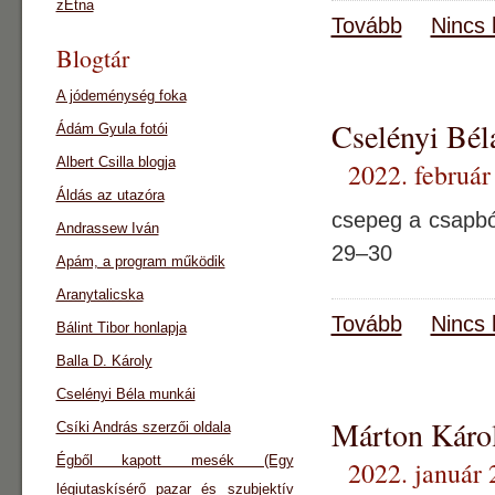
zEtna
Tovább
Nincs 
Blogtár
A jódeménység foka
Cselényi Bél
Ádám Gyula fotói
Albert Csilla blogja
2022. február
Áldás az utazóra
csepeg a csapbó
Andrassew Iván
29–30
Apám, a program működik
Aranytalicska
Tovább
Nincs 
Bálint Tibor honlapja
Balla D. Károly
Cselényi Béla munkái
Márton Károl
Csíki András szerzői oldala
Égből kapott mesék (Egy
2022. január 
légiutaskísérő pazar és szubjektív