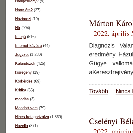
Hangoskönyv
(9)
Hány óra?
(27)
Házimozi
(19)
Márton Káro
Hír
(994)
2022. április 
Interjú
(516)
Diagnózis Valam
Internet-kávézó
(44)
eredmény Házuk
Jegyzet
(1 230)
Gügye vallom
Kalandozók
(425)
aKeresztrejtvén
kisregény
(19)
Körkérdés
(69)
Kritika
(65)
Tovább
Nincs 
mondás
(3)
Mondott vers
(79)
Nincs kategorizálva
(1 569)
Cselényi Bél
Novella
(871)
2022. március