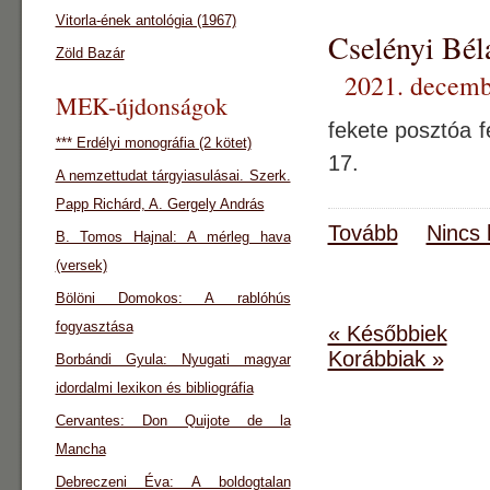
Vitorla-ének antológia (1967)
Cselényi Béla
Zöld Bazár
2021. decemb
MEK-újdonságok
fekete posztóa 
*** Erdélyi monográfia (2 kötet)
17.
A nemzettudat tárgyiasulásai. Szerk.
Papp Richárd, A. Gergely András
Tovább
Nincs 
B. Tomos Hajnal: A mérleg hava
(versek)
Bölöni Domokos: A rablóhús
fogyasztása
« Későbbiek
Korábbiak »
Borbándi Gyula: Nyugati magyar
idordalmi lexikon és bibliográfia
Cervantes: Don Quijote de la
Mancha
Debreczeni Éva: A boldogtalan