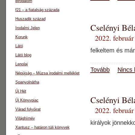
eirodalom
f21 – a fiatalság százada
Huszadik század
Cselényi 
Irodalmi Jelen
2022. február
Korunk
Látó
felkeltem és már
Látó blog
Lenolaj
Tovább
Nincs 
Népújság – Múzsa irodalmi melléklet
Spanyolnátha
Új Hét
Cselényi Bél
Új Könyvpiac
2022. február
Várad folyóirat
Világhírnév
királyok jönnekk
Xantusz – határon túli könyvek