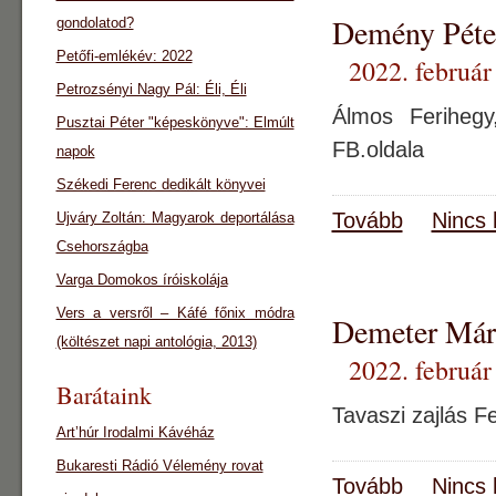
Demény Péte
gondolatod?
Petőfi-emlékév: 2022
2022. február
Petrozsényi Nagy Pál: Éli, Éli
Álmos Ferihegy
Pusztai Péter "képeskönyve": Elmúlt
FB.oldala
napok
Székedi Ferenc dedikált könyvei
Tovább
Nincs 
Ujváry Zoltán: Magyarok deportálása
Csehországba
Varga Domokos íróiskolája
Vers a versről – Káfé főnix módra
Demeter Mári
(költészet napi antológia, 2013)
2022. február
Barátaink
Tavaszi zajlás F
Art’húr Irodalmi Kávéház
Bukaresti Rádió Vélemény rovat
Tovább
Nincs 