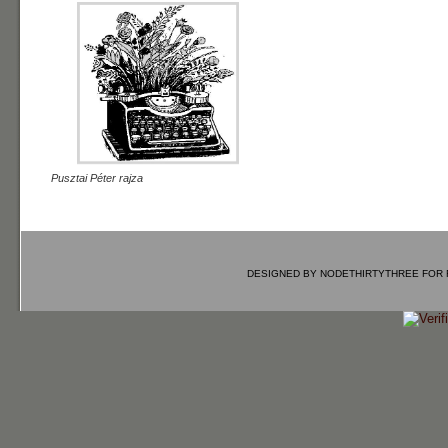
Pusztai Péter rajza
DESIGNED BY
NODETHIRTYTHREE
FOR