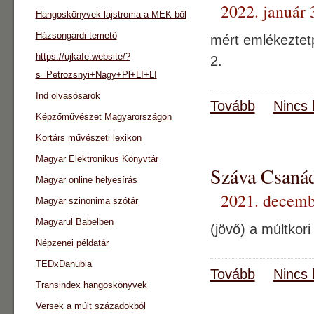
2022. január 
Hangoskönyvek lajstroma a MEK-ből
Házsongárdi temető
mért emlékeztet
https://ujkafe.website/?
2.
s=Petrozsnyi+Nagy+Pl+LI+LI
Ind olvasósarok
Tovább
Nincs 
Képzőművészet Magyarországon
Kortárs művészeti lexikon
Magyar Elektronikus Könyvtár
Száva Csanád
Magyar online helyesírás
2021. decemb
Magyar szinonima szótár
Magyarul Babelben
(jövő) a múltkor
Népzenei példatár
TEDxDanubia
Tovább
Nincs 
Transindex hangoskönyvek
Versek a múlt századokból