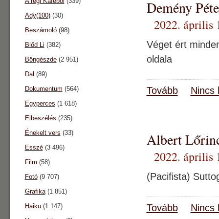
A régi Káféból
(339)
Demény Péter
Ady(100)
(30)
2022. április 
Beszámoló
(98)
Véget ért minde
Blőd Li
(382)
oldala
Böngészde
(2 951)
Dal
(89)
Dokumentum
(564)
Tovább
Nincs 
Egyperces
(1 618)
Elbeszélés
(235)
Énekelt vers
(33)
Albert Lőrin
Esszé
(3 496)
2022. április 
Film
(58)
(Pacifista) Sutt
Fotó
(9 707)
Grafika
(1 851)
Haiku
(1 147)
Tovább
Nincs 