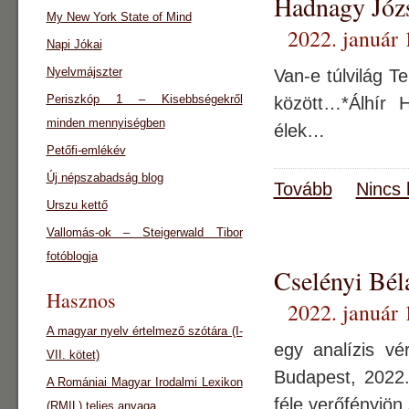
Hadnagy Józs
My New York State of Mind
2022. január 
Napi Jókai
Nyelvmájszter
Van-e túlvilág T
Periszkóp 1 – Kisebbségekről
között…*Álhír 
minden mennyiségben
élek…
Petőfi-emlékév
Új népszabadság blog
Tovább
Nincs 
Urszu kettő
Vallomás-ok – Steigerwald Tibor
fotóblogja
Cselényi Bél
Hasznos
2022. január 
A magyar nyelv értelmező szótára (I-
egy analízis v
VII. kötet)
Budapest, 2022.
A Romániai Magyar Irodalmi Lexikon
féle verőfényjö
(RMIL) teljes anyaga