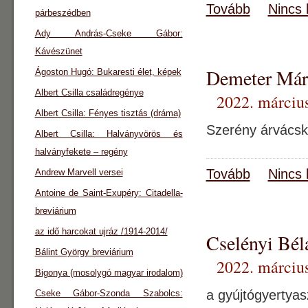
Tovább
Nincs 
párbeszédben
Ady András-Cseke Gábor:
Kávészünet
Demeter Mári
Ágoston Hugó: Bukaresti élet, képek
Albert Csilla családregénye
2022. március
Albert Csilla: Fényes tisztás (dráma)
Szerény árvácska
Albert Csilla: Halványvörös és
halványfekete – regény
Tovább
Nincs 
Andrew Marvell versei
Antoine de Saint-Exupéry: Citadella-
breviárium
az idő harcokat ujráz /1914-2014/
Cselényi Bél
Bálint György breviárium
2022. március
Bigonya (mosolygó magyar irodalom)
a gyújtógyertyas
Cseke Gábor-Szonda Szabolcs: