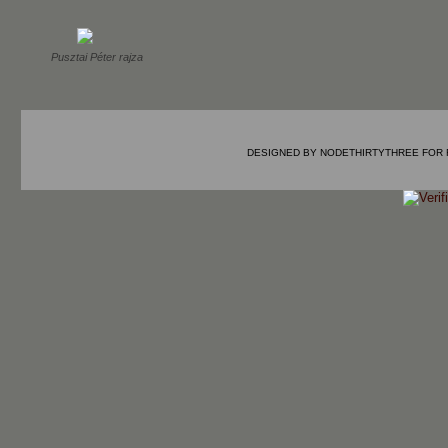
Pusztai Péter rajza
DESIGNED BY
NODETHIRTYTHREE
FOR