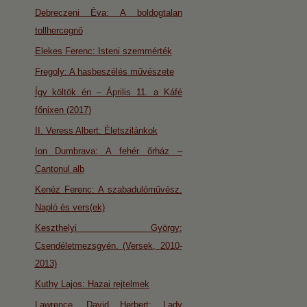
Debreczeni Éva: A boldogtalan
tollhercegnő
Elekes Ferenc: Isteni szemmérték
Fregoly: A hasbeszélés művészete
Így költök én – Április 11. a Káfé
főnixen (2017)
II. Veress Albert: Életszilánkok
Ion Dumbrava: A fehér őrház –
Cantonul alb
Kenéz Ferenc: A szabadulóművész.
Napló és vers(ek)
Keszthelyi György:
Csendéletmezsgyén. (Versek, 2010-
2013)
Kuthy Lajos: Hazai rejtelmek
Lawrence, David Herbert: Lady