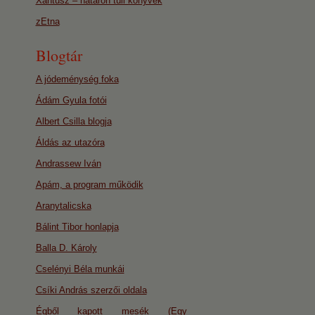
Xantusz – határon túli könyvek
zEtna
Blogtár
A jódeménység foka
Ádám Gyula fotói
Albert Csilla blogja
Áldás az utazóra
Andrassew Iván
Apám, a program működik
Aranytalicska
Bálint Tibor honlapja
Balla D. Károly
Cselényi Béla munkái
Csíki András szerzői oldala
Égből kapott mesék (Egy