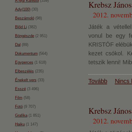
A régi Káféból
(339)
Krebsz János:
Ady(100)
(30)
2012. novemb
Beszámoló
(98)
Játék a vétellel
Blőd Li
(382)
vonul be egy fé
Böngészde
(2 951)
KRISTÓF elébüksz
Dal
(89)
kezet csókol. K
Dokumentum
(564)
tetszik lenni! Mi
Egyperces
(1 618)
Elbeszélés
(235)
Énekelt vers
(33)
Tovább
Nincs 
Esszé
(3 496)
Film
(58)
Fotó
(9 707)
Krebsz János:
Grafika
(1 851)
2012. novemb
Haiku
(1 147)