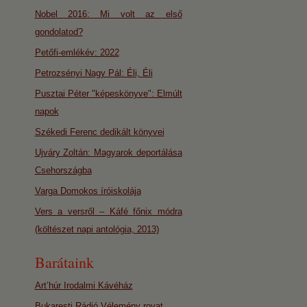
Nobel 2016: Mi volt az első
gondolatod?
Petőfi-emlékév: 2022
Petrozsényi Nagy Pál: Éli, Éli
Pusztai Péter "képeskönyve": Elmúlt
napok
Székedi Ferenc dedikált könyvei
Ujváry Zoltán: Magyarok deportálása
Csehországba
Varga Domokos íróiskolája
Vers a versről – Káfé főnix módra
(költészet napi antológia, 2013)
Barátaink
Art’húr Irodalmi Kávéház
Bukaresti Rádió Vélemény rovat