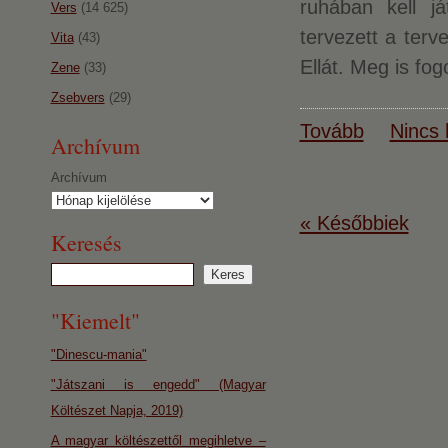
ruhában kell j
Vers
(14 625)
tervezett a terv
Vita
(43)
Ellát. Meg is fog
Zene
(33)
Zsebvers
(29)
Tovább
Nincs 
Archívum
Archívum
« Későbbiek
Keresés
"Kiemelt"
"Dinescu-mania"
"Játszani is engedd" (Magyar
Költészet Napja, 2019)
A magyar költészettől megihletve –