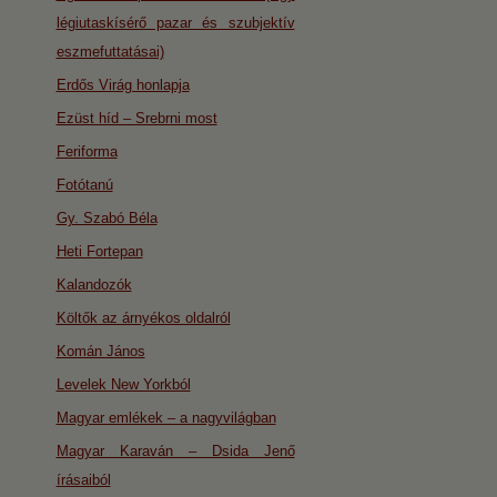
légiutaskísérő pazar és szubjektív
eszmefuttatásai)
Erdős Virág honlapja
Ezüst híd – Srebrni most
Feriforma
Fotótanú
Gy. Szabó Béla
Heti Fortepan
Kalandozók
Költők az árnyékos oldalról
Komán János
Levelek New Yorkból
Magyar emlékek – a nagyvilágban
Magyar Karaván – Dsida Jenő
írásaiból