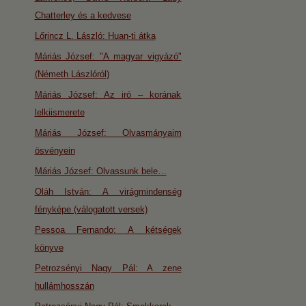
Chatterley és a kedvese
Lőrincz L. László: Huan-ti átka
Máriás József: "A magyar vigyázó"
(Németh Lászlóról)
Máriás József: Az iró – korának
lelkiismerete
Máriás József: Olvasmányaim
ösvényein
Máriás József: Olvassunk bele…
Oláh István: A virágmindenség
fényképe (válogatott versek)
Pessoa Fernando: A kétségek
könyve
Petrozsényi Nagy Pál: A zene
hullámhosszán