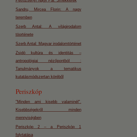
Petrozsényi Nagy Pál: Smekkerek
Şandru, Mircea Florin: A nagy
teremben
Szerb Antal: A világirodalom
töorténete
Szerb Antal: Magyar irodalomtörténet
Zsidó kultúra és identitás –
antropológiai nézőpontból :
Tanulmányok a tematikus
kutatásmódszertan köréből
Periszkóp
"Minden ami kisebb valaminél".
Kisebbségekről minden
mennyiségben
Periszkóp 2 – a Periszkóp 1
folytatása