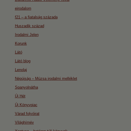
eirodalom
f21 – a fiatalság százada
Huszadik század
Irodalmi Jelen
Korunk
Látó
Látó blog
Lenolaj
Népújság – Múzsa irodalmi melléklet
Spanyolnátha
Új Hét
Új Könyvpiac
Várad folyóirat
Világhírnév