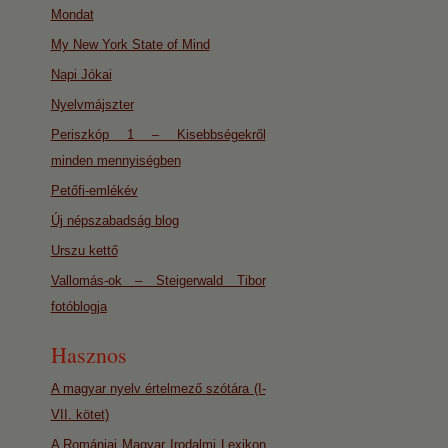
Mondat
My New York State of Mind
Napi Jókai
Nyelvmájszter
Periszkóp 1 – Kisebbségekről
minden mennyiségben
Petőfi-emlékév
Új népszabadság blog
Urszu kettő
Vallomás-ok – Steigerwald Tibor
fotóblogja
Hasznos
A magyar nyelv értelmező szótára (I-
VII. kötet)
A Romániai Magyar Irodalmi Lexikon