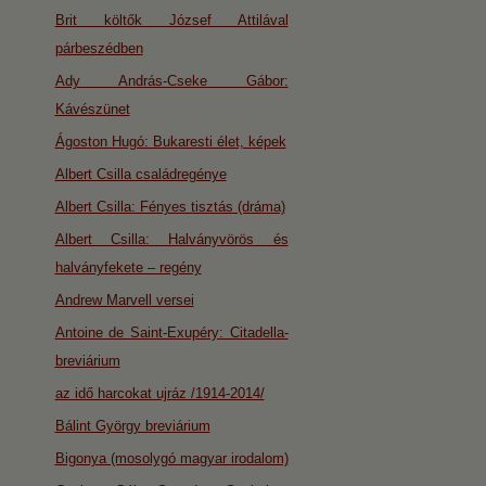
Brit költők József Attilával
párbeszédben
Ady András-Cseke Gábor:
Kávészünet
Ágoston Hugó: Bukaresti élet, képek
Albert Csilla családregénye
Albert Csilla: Fényes tisztás (dráma)
Albert Csilla: Halványvörös és
halványfekete – regény
Andrew Marvell versei
Antoine de Saint-Exupéry: Citadella-
breviárium
az idő harcokat ujráz /1914-2014/
Bálint György breviárium
Bigonya (mosolygó magyar irodalom)