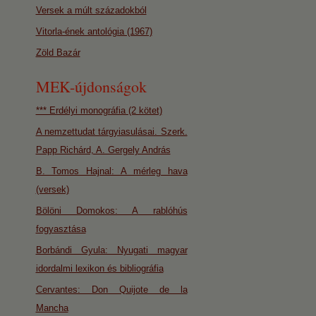
Versek a múlt századokból
Vitorla-ének antológia (1967)
Zöld Bazár
MEK-újdonságok
*** Erdélyi monográfia (2 kötet)
A nemzettudat tárgyiasulásai. Szerk.
Papp Richárd, A. Gergely András
B. Tomos Hajnal: A mérleg hava
(versek)
Bölöni Domokos: A rablóhús
fogyasztása
Borbándi Gyula: Nyugati magyar
idordalmi lexikon és bibliográfia
Cervantes: Don Quijote de la
Mancha