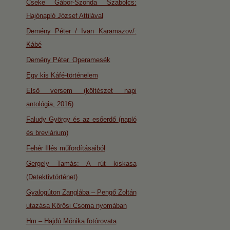
Cseke Gábor-Szonda Szabolcs:
Hajónapló József Attilával
Demény Péter / Ivan Karamazov/:
Kábé
Demény Péter. Operamesék
Egy kis Káfé-történelem
Első versem (költészet napi
antológia, 2016)
Faludy György és az esőerdő (napló
és breviárium)
Fehér Illés műfordításaiból
Gergely Tamás: A rút kiskasa
(Detektivtörténet)
Gyalogúton Zanglába – Pengő Zoltán
utazása Kőrösi Csoma nyomában
Hm – Hajdú Mónika fotórovata