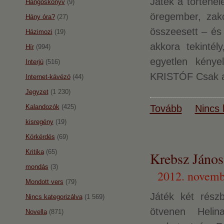
Játék a történe
Hangoskönyv
(9)
öregember, zak
Hány óra?
(27)
összeesett – és 
Házimozi
(19)
akkora tekintél
Hír
(994)
egyetlen kénye
Interjú
(516)
KRISTÓF Csak a f
Internet-kávézó
(44)
Jegyzet
(1 230)
Kalandozók
(425)
Tovább
Nincs 
kisregény
(19)
Körkérdés
(69)
Kritika
(65)
Krebsz János:
mondás
(3)
2012. novemb
Mondott vers
(79)
Játék két rész
Nincs kategorizálva
(1 569)
ötvenen Helin
Novella
(871)