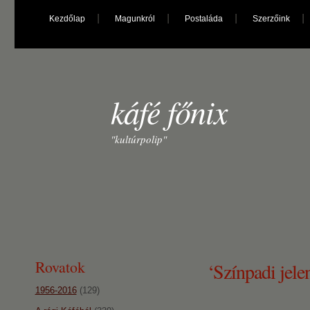
Kezdőlap
Magunkról
Postaláda
Szerzőink
káfé főnix
"kultúrpolip"
Rovatok
‘Színpadi jelen
1956-2016
(129)