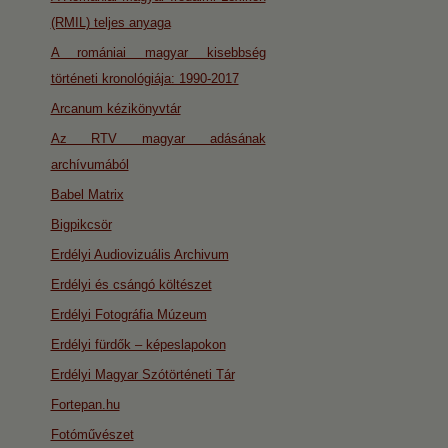
(RMIL) teljes anyaga
A romániai magyar kisebbség
történeti kronológiája: 1990-2017
Arcanum kézikönyvtár
Az RTV magyar adásának
archívumából
Babel Matrix
Bigpikcsör
Erdélyi Audiovizuális Archivum
Erdélyi és csángó költészet
Erdélyi Fotográfia Múzeum
Erdélyi fürdők – képeslapokon
Erdélyi Magyar Szótörténeti Tár
Fortepan.hu
Fotóművészet