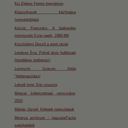
Kis Elekes Ferenc-breviárium
Klasszikusok kézfogása
(versantológia)
Kocsis Francisko: A bajkerülés
művészete [Lírai napló, 1980-89]
Kosztolányi Dezső a pesti utcán
Lendvay Éva: Pokoli árviz hullámain
(töredékes önéletrajz)
Levinschi Szávuly Attila
"feltámasztása"
Lokodi Imre: Egy szuszra
Magyar költészetnapi verscsokor,
2015
Máriás József: Kitépett noteszlapok
Minerva archivum – Igazság/Faclia
sajtófotóiból