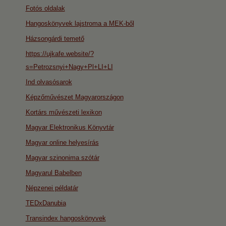
Fotós oldalak
Hangoskönyvek lajstroma a MEK-ből
Házsongárdi temető
https://ujkafe.website/?
s=Petrozsnyi+Nagy+Pl+LI+LI
Ind olvasósarok
Képzőművészet Magyarországon
Kortárs művészeti lexikon
Magyar Elektronikus Könyvtár
Magyar online helyesírás
Magyar szinonima szótár
Magyarul Babelben
Népzenei példatár
TEDxDanubia
Transindex hangoskönyvek