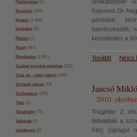
unokatestvér R
Performansz
(1)
fogorvos Dr Nag
Recenzió
(316)
párttitkár M
Regény
(1 096)
bámészkodók, vás
kisregény
(2)
kereskedés a 60-
Reklám
(7)
Riport
(467)
Rövidpróza
(1 001)
Tovább
Nincs 
Szabad szombat-antológia
(211)
Száz év – nagy háború
(492)
Színpadi jelenet
(79)
Jancsó Mikl
Szóbogáncs
(100)
2010. október
Tánc
(3)
Tragédia 2 rés
Tanulmány
(73)
feltalálták a s
Vallomás
(2)
Férj: (újságot
Vendégség
(2)