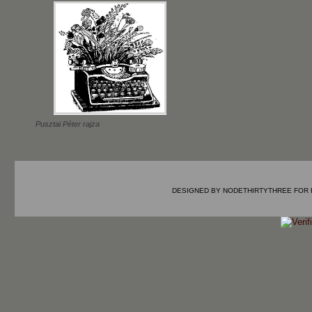
Pusztai Péter rajza
DESIGNED BY
NODETHIRTYTHREE
FOR