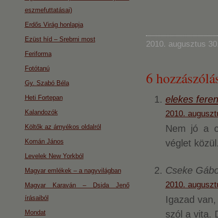
eszmefuttatásai)
Erdős Virág honlapja
Ezüst híd – Srebrni most
2010. augusztus 30
Feriforma
Fotótanú
6 hozzászólás
Gy. Szabó Béla
Heti Fortepan
elekes fere
Kalandozók
2010. auguszt
Költők az árnyékos oldalról
Nem jó a cí
Komán János
véglet közül
Levelek New Yorkból
Cseke Gábo
Magyar emlékek – a nagyvilágban
2010. auguszt
Magyar Karaván – Dsida Jenő
írásaiból
Igazad van,
Mondat
szól a vita.