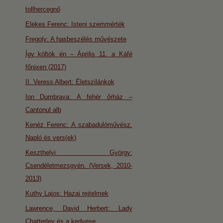
tollhercegnő
Elekes Ferenc: Isteni szemmérték
Fregoly: A hasbeszélés művészete
Így költök én – Április 11. a Káfé
főnixen (2017)
II. Veress Albert: Életszilánkok
Ion Dumbrava: A fehér őrház –
Cantonul alb
Kenéz Ferenc: A szabadulóművész.
Napló és vers(ek)
Keszthelyi György:
Csendéletmezsgyén. (Versek, 2010-
2013)
Kuthy Lajos: Hazai rejtelmek
Lawrence, David Herbert: Lady
Chatterley és a kedvese