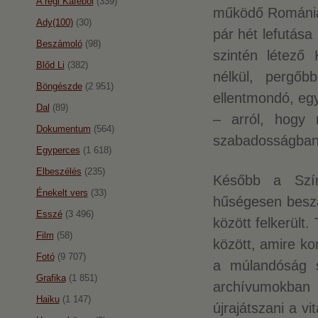
A régi Káféból
(339)
működő Romániai
Ady(100)
(30)
pár hét lefutása
Beszámoló
(98)
szintén létező 
Blőd Li
(382)
nélkül, pergőb
Böngészde
(2 951)
ellentmondó, eg
Dal
(89)
– arról, hogy m
Dokumentum
(564)
szabadosságban a
Egyperces
(1 618)
Elbeszélés
(235)
Később a Szín
Énekelt vers
(33)
hűségesen beszá
Esszé
(3 496)
között felkerült.
Film
(58)
között, amire ko
Fotó
(9 707)
a múlandóság sü
Grafika
(1 851)
archívumokban f
Haiku
(1 147)
újrajátszani a v