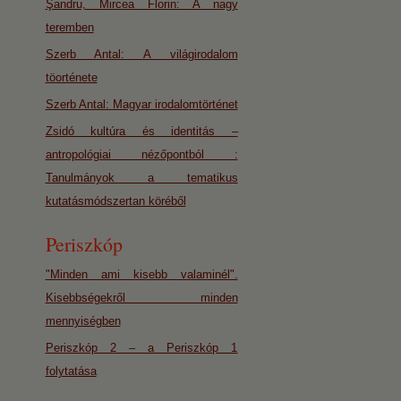
Şandru, Mircea Florin: A nagy
teremben
Szerb Antal: A világirodalom
töorténete
Szerb Antal: Magyar irodalomtörténet
Zsidó kultúra és identitás –
antropológiai nézőpontból :
Tanulmányok a tematikus
kutatásmódszertan köréből
Periszkóp
"Minden ami kisebb valaminél".
Kisebbségekről minden
mennyiségben
Periszkóp 2 – a Periszkóp 1
folytatása