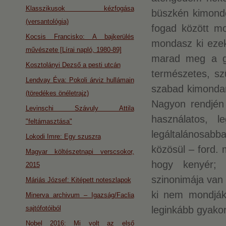
Klasszikusok kézfogása
büszkén kimondo
(versantológia)
fogad között mo
Kocsis Francisko: A bajkerülés
mondasz ki ezek
művészete [Lírai napló, 1980-89]
marad meg a go
Kosztolányi Dezső a pesti utcán
természetes, sz
Lendvay Éva: Pokoli árviz hullámain
szabad kimondan
(töredékes önéletrajz)
Nagyon rendjén
Levinschi Szávuly Attila
használatos, l
"feltámasztása"
legáltalánosabban
Lokodi Imre: Egy szuszra
közösül – ford. 
Magyar költészetnapi verscsokor,
hogy kenyér; 
2015
szinonimája van 
Máriás József: Kitépett noteszlapok
ki nem mondják
Minerva archivum – Igazság/Faclia
sajtófotóiból
leginkább gyakoro
Nobel 2016: Mi volt az első