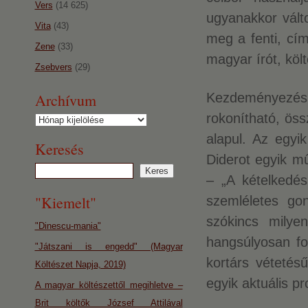
Vers
(14 625)
ugyanakkor vált
Vita
(43)
meg a fenti, cím
Zene
(33)
magyar írót, költ
Zsebvers
(29)
Archívum
Kezdeményezésün
rokonítható, öss
Archívum
alapul. Az egyik
Keresés
Diderot egyik m
– „A kételkedés 
"Kiemelt"
szemléletes gon
szókincs milye
"Dinescu-mania"
hangsúlyosan fo
"Játszani is engedd" (Magyar
kortárs vétetésű
Költészet Napja, 2019)
egyik aktuális p
A magyar költészettől megihletve –
Brit költők József Attilával