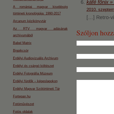
káfé főnix »
A romániai magyar kisebbség
2010. szeptem
történeti kronológiája: 1990-2017
[…] Retro-v
Arcanum kézikönyvtár
Az RTV magyar adásának
Szóljon hozz
archívumából
Babel Matrix
Bigpikcsör
Erdélyi Audiovizuális Archivum
Erdélyi és csángó költészet
Erdélyi Fotográfia Múzeum
Erdélyi fürdők – képeslapokon
Erdélyi Magyar Szótörténeti Tár
Fortepan.hu
Fotóművészet
Fotós oldalak