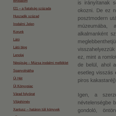
eirodalom
is irányítanak 
f21 – a fiatalság százada
okozni. De ez 
Huszadik század
posztmodern utá
Irodalmi Jelen
múzeumába, a 
Korunk
alkalmanként sz
Látó
meglebbenthetj
Látó blog
visszahelyezzük 
Lenolaj
ez, mint a romlo
Népújság – Múzsa irodalmi melléklet
de belül, ahol 
Spanyolnátha
esetleg visszás
Új Hét
piros kakastaréj)
Új Könyvpiac
Várad folyóirat
Igen, a szerző
Világhírnév
névtelenségbe b
Xantusz – határon túli könyvek
gondoló, öntö