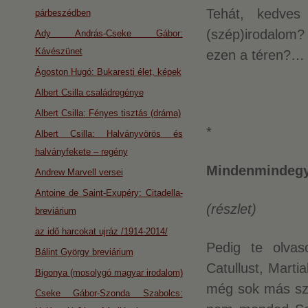
Tehát, kedves
párbeszédben
(szép)irodalom
Ady András-Cseke Gábor:
Kávészünet
ezen a téren?…
Ágoston Hugó: Bukaresti élet, képek
Albert Csilla családregénye
Albert Csilla: Fényes tisztás (dráma)
*
Albert Csilla: Halványvörös és
halványfekete – regény
Mindenmindegy
Andrew Marvell versei
Antoine de Saint-Exupéry: Citadella-
(részlet)
breviárium
az idő harcokat ujráz /1914-2014/
Pedig te olvas
Bálint György breviárium
Catullust, Martia
Bigonya (mosolygó magyar irodalom)
még sok más sze
Cseke Gábor-Szonda Szabolcs: