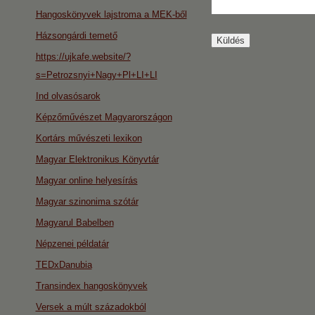
Hangoskönyvek lajstroma a MEK-ből
Házsongárdi temető
https://ujkafe.website/?
s=Petrozsnyi+Nagy+Pl+LI+LI
Ind olvasósarok
Képzőművészet Magyarországon
Kortárs művészeti lexikon
Magyar Elektronikus Könyvtár
Magyar online helyesírás
Magyar szinonima szótár
Magyarul Babelben
Népzenei példatár
TEDxDanubia
Transindex hangoskönyvek
Versek a múlt századokból