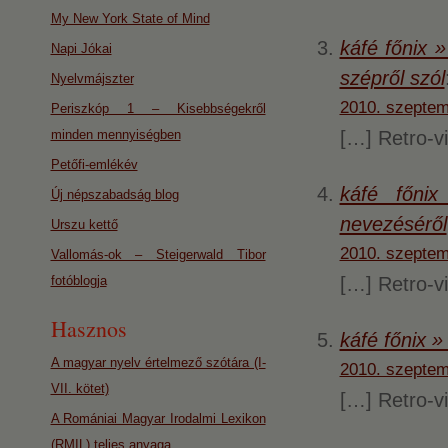
My New York State of Mind
káfé főnix 
Napi Jókai
szépről szól
Nyelvmájszter
2010. szeptem
Periszkóp 1 – Kisebbségekről
minden mennyiségben
[…] Retro-v
Petőfi-emlékév
káfé főni
Új népszabadság blog
nevezéséről
Urszu kettő
2010. szeptem
Vallomás-ok – Steigerwald Tibor
fotóblogja
[…] Retro-v
Hasznos
káfé főnix »
A magyar nyelv értelmező szótára (I-
2010. szeptem
VII. kötet)
[…] Retro-v
A Romániai Magyar Irodalmi Lexikon
(RMIL) teljes anyaga