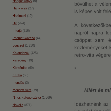
Hangoskönyv
(9)
bővülhet a véle
Hány óra?
(27)
is képes volt fe
Házimozi
(19)
Hír
(994)
A következőkbe
Interjú
(516)
napról napra le
Internet-kávézó
(44)
csöppet sem ér
Jegyzet
(1 230)
közleményeket k
Kalandozók
(425)
retro-vita végére
kisregény
(19)
Körkérdés
(69)
*
Kritika
(65)
mondás
(3)
Miért és m
Mondott vers
(79)
Nincs kategorizálva
(1 569)
Idézhetnénk az ö
Novella
(871)