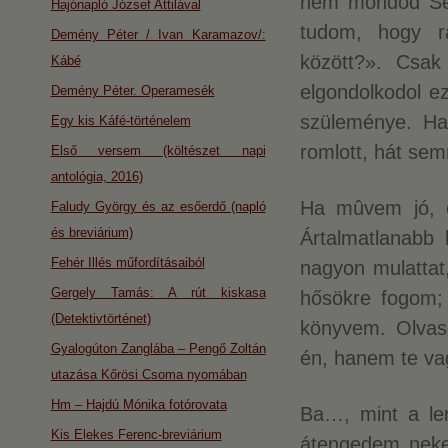
nem mondod Sen
Hajónapló József Attilával
tudom, hogy ra
Demény Péter / Ivan Karamazov/:
között?». Csak
Kábé
elgondolkodol e
Demény Péter. Operamesék
szüleménye. H
Egy kis Káfé-történelem
romlott, hát sem
Első versem (költészet napi
antológia, 2016)
Ha mûvem jó, ö
Faludy György és az esőerdő (napló
és breviárium)
Ártalmatlanabb
Fehér Illés műfordításaiból
nagyon mulattat,
Gergely Tamás: A rút kiskasa
hősökre fogom; 
(Detektivtörténet)
könyvem. Olvas
Gyalogúton Zanglába – Pengő Zoltán
én, hanem te va
utazása Kőrösi Csoma nyomában
Hm – Hajdú Mónika fotórovata
Ba…, mint a le
Kis Elekes Ferenc-breviárium
átengedem neke