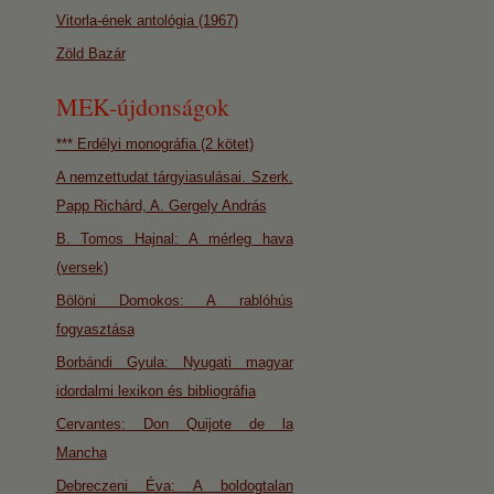
Vitorla-ének antológia (1967)
Zöld Bazár
MEK-újdonságok
*** Erdélyi monográfia (2 kötet)
A nemzettudat tárgyiasulásai. Szerk.
Papp Richárd, A. Gergely András
B. Tomos Hajnal: A mérleg hava
(versek)
Bölöni Domokos: A rablóhús
fogyasztása
Borbándi Gyula: Nyugati magyar
idordalmi lexikon és bibliográfia
Cervantes: Don Quijote de la
Mancha
Debreczeni Éva: A boldogtalan