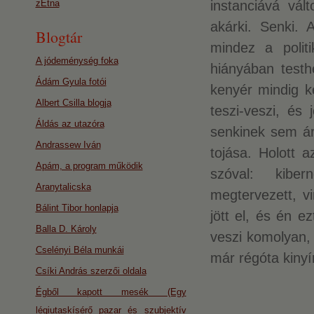
zEtna
instanciává vált
akárki. Senki.
Blogtár
mindez a polit
A jódeménység foka
hiányában testh
Ádám Gyula fotói
kenyér mindig k
Albert Csilla blogja
teszi-veszi, és
Áldás az utazóra
senkinek sem ár
Andrassew Iván
tojása. Holott 
Apám, a program működik
szóval: kiber
Aranytalicska
megtervezett, v
Bálint Tibor honlapja
jött el, és én 
Balla D. Károly
veszi komolyan,
Cselényi Béla munkái
már régóta kinyí
Csíki András szerzői oldala
Égből kapott mesék (Egy
légiutaskísérő pazar és szubjektív