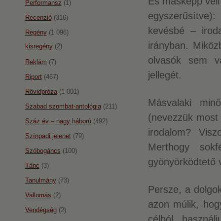
És másképp véli 
Performansz
(1)
egyszerűsítve):
Recenzió
(316)
kevésbé – iroda
Regény
(1 096)
irányban. Miköz
kisregény
(2)
olvasók sem v
Reklám
(7)
jellegét.
Riport
(467)
Rövidpróza
(1 001)
Másvalaki minő
Szabad szombat-antológia
(211)
(nevezzük most 
Száz év – nagy háború
(492)
irodalom? Visz
Színpadi jelenet
(79)
Merthogy sokf
Szóbogáncs
(100)
gyönyörködtető 
Tánc
(3)
Tanulmány
(73)
Persze, a dolgo
Vallomás
(2)
azon múlik, hog
Vendégség
(2)
célból használ