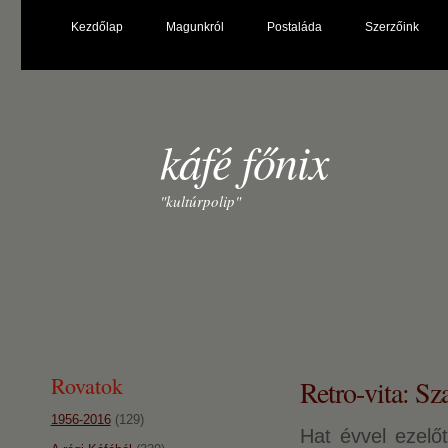
Kezdőlap
Magunkról
Postaláda
Szerzőink
káfé főnix
"kultúrpolip"
Rovatok
Retro-vita: S
1956-2016
(129)
Hat évvel ezelő