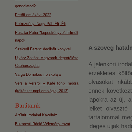
gondolatod?
Petőfi-emlékév: 2022
Petrozsényi Nagy Pál: Éli, Éli
Pusztai Péter "képeskönyve": Elmúlt
napok
A szöveg hatal
Székedi Ferenc dedikált könyvei
Ujváry Zoltán: Magyarok deportálása
A jelenkori irod
Csehországba
érzékletes költ
Varga Domokos íróiskolája
olvasókat inkáb
Vers a versről – Káfé főnix módra
ennek következt
(költészet napi antológia, 2013)
lapokra az új, 
Barátaink
lelket olvasztó
Art’húr Irodalmi Kávéház
tartalommal me
Bukaresti Rádió Vélemény rovat
ideges ujjak ha