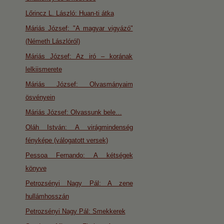
Lőrincz L. László: Huan-ti átka
Máriás József: "A magyar vigyázó"
(Németh Lászlóról)
Máriás József: Az iró – korának
lelkiismerete
Máriás József: Olvasmányaim
ösvényein
Máriás József: Olvassunk bele…
Oláh István: A virágmindenség
fényképe (válogatott versek)
Pessoa Fernando: A kétségek
könyve
Petrozsényi Nagy Pál: A zene
hullámhosszán
Petrozsényi Nagy Pál: Smekkerek