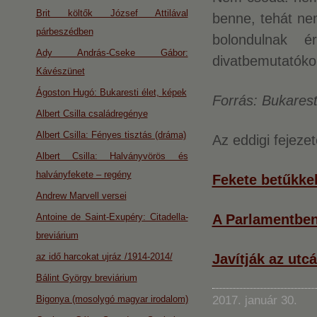
Brit költők József Attilával
benne, tehát ne
párbeszédben
bolondulnak é
Ady András-Cseke Gábor:
divatbemutatók
Kávészünet
Ágoston Hugó: Bukaresti élet, képek
Forrás: Bukarest
Albert Csilla családregénye
Albert Csilla: Fényes tisztás (dráma)
Az eddigi fejeze
Albert Csilla: Halványvörös és
halványfekete – regény
Fekete betűkke
Andrew Marvell versei
Antoine de Saint-Exupéry: Citadella-
A Parlamentben
breviárium
az idő harcokat ujráz /1914-2014/
Javítják az utcá
Bálint György breviárium
Bigonya (mosolygó magyar irodalom)
2017. január 30.