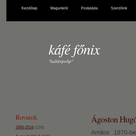
Kezdőlap
Magunkról
Postaláda
Szerzőink
káfé főnix
"kultúrpolip"
Rovatok
Ágoston Hugó
1956-2016
(129)
Amikor 1970-be