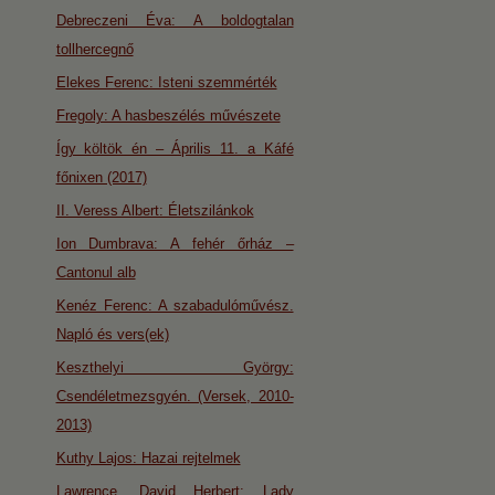
Debreczeni Éva: A boldogtalan
tollhercegnő
Elekes Ferenc: Isteni szemmérték
Fregoly: A hasbeszélés művészete
Így költök én – Április 11. a Káfé
főnixen (2017)
II. Veress Albert: Életszilánkok
Ion Dumbrava: A fehér őrház –
Cantonul alb
Kenéz Ferenc: A szabadulóművész.
Napló és vers(ek)
Keszthelyi György:
Csendéletmezsgyén. (Versek, 2010-
2013)
Kuthy Lajos: Hazai rejtelmek
Lawrence, David Herbert: Lady