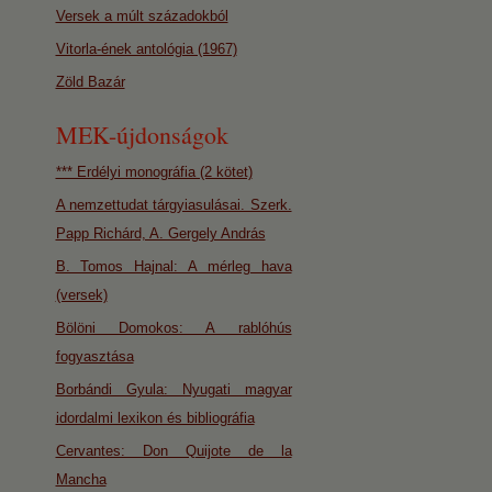
Versek a múlt századokból
Vitorla-ének antológia (1967)
Zöld Bazár
MEK-újdonságok
*** Erdélyi monográfia (2 kötet)
A nemzettudat tárgyiasulásai. Szerk.
Papp Richárd, A. Gergely András
B. Tomos Hajnal: A mérleg hava
(versek)
Bölöni Domokos: A rablóhús
fogyasztása
Borbándi Gyula: Nyugati magyar
idordalmi lexikon és bibliográfia
Cervantes: Don Quijote de la
Mancha