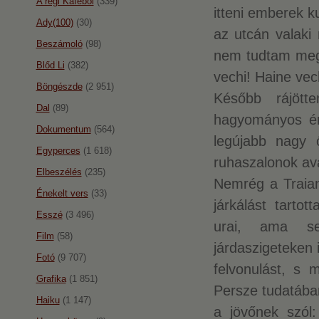
A régi Káféból
(339)
itteni emberek k
Ady(100)
(30)
az utcán valaki
Beszámoló
(98)
nem tudtam megí
Blőd Li
(382)
vechi! Haine vech
Böngészde
(2 951)
Később rájöt
Dal
(89)
hagyományos ér
Dokumentum
(564)
legújabb nagy ő
Egyperces
(1 618)
ruhaszalonok av
Elbeszélés
(235)
Nemrég a Traian 
Énekelt vers
(33)
járkálást tarto
Esszé
(3 496)
urai, ama se
Film
(58)
járdaszigeteken
Fotó
(9 707)
felvonulást, s 
Grafika
(1 851)
Persze tudatában
Haiku
(1 147)
a jövőnek szól: 