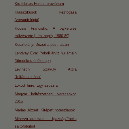
Kis Elekes Ferenc-breviárium
Klasszikusok kézfogása
(versantológia)
Kocsis Francisko: A bajkerülés
művészete [Lírai napló, 1980-89]
Kosztolányi Dezső a pesti utcán
Lendvay Éva: Pokoli árviz hullámain
(töredékes önéletrajz)
Levinschi Szávuly Attila
"feltámasztása"
Lokodi Imre: Egy szuszra
Magyar költészetnapi verscsokor,
2015
Máriás József: Kitépett noteszlapok
Minerva archivum – Igazság/Faclia
sajtófotóiból