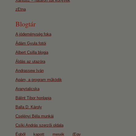
Xantusz – határon túli könyvek
zEtna
Blogtár
A jódeménység foka
Ádám Gyula fotói
Albert Csilla blogja
Áldás az utazóra
Andrassew Iván
Apám, a program működik
Aranytalicska
Bálint Tibor honlapja
Balla D. Károly
Cselényi Béla munkái
Csíki András szerzői oldala
Égből kapott mesék (Egy