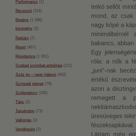
Performansz
(1)
tetkó sellőt min
Recenzió
(316)
mond, az csak 
Regény
(1 096)
nagy kópé a kápé
kisregény
(2)
minimálbérnél 
Reklám
(7)
bakancs, abban r
Riport
(467)
Egy jelenségért
Rövidpróza
(1 001)
róla: a nők a fé
Szabad szombat-antológia
(211)
„juni”-nak becé
Száz év – nagy háború
(492)
értékű észrevét
Színpadi jelenet
(79)
azon a disztingv
Szóbogáncs
(100)
remegett a pu
Tánc
(3)
nekitámaszkodv
Tanulmány
(73)
üresüveges tekin
Vallomás
(2)
fészeksapkával.
Vendégség
(2)
Láttam még egy 