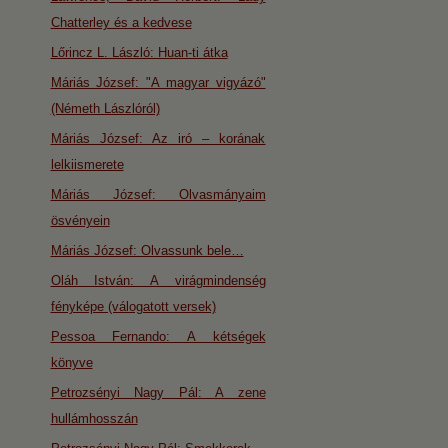
Chatterley és a kedvese
Lőrincz L. László: Huan-ti átka
Máriás József: "A magyar vigyázó"
(Németh Lászlóról)
Máriás József: Az iró – korának
lelkiismerete
Máriás József: Olvasmányaim
ösvényein
Máriás József: Olvassunk bele…
Oláh István: A virágmindenség
fényképe (válogatott versek)
Pessoa Fernando: A kétségek
könyve
Petrozsényi Nagy Pál: A zene
hullámhosszán