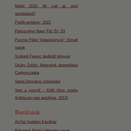
Nobel 2016: Mi volt az első
gondolatod?
Petőfi-emlékév: 2022
Petrozsényi Nagy Pál: Éli, Éli
Pusztai Péter "képeskönyve": Elmúlt
napok
Székedi Ferenc dedikált könyvei
Ujváry Zoltán: Magyarok deportálása
Csehországba
Varga Domokos íróiskolája
Vers a versről – Káfé főnix módra
(költészet napi antológia, 2013)
Barátaink
Art’húr Irodalmi Kávéház
Bukaresti Rádió Vélemény rovat