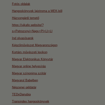
Fotós oldalak
Hangoskönyvek lajstroma a MEK-ből
Házsongárdi temető
https://ujkafe.website/?
s=Petrozsnyi+Nagy+Pl+LI+LI
Ind olvasósarok
Képzőművészet Magyarországon
Kortárs művészeti lexikon
Magyar Elektronikus Könyvtár
Magyar online helyesírás
Magyar szinonima szótár
Magyarul Babelben
Népzenei példatár
TEDxDanubia
Transindex hangoskönyvek