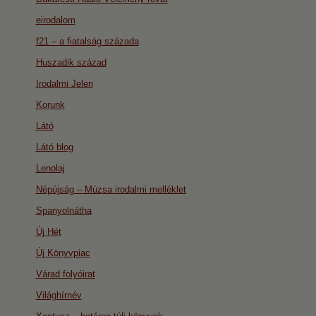
eirodalom
f21 – a fiatalság százada
Huszadik század
Irodalmi Jelen
Korunk
Látó
Látó blog
Lenolaj
Népújság – Múzsa irodalmi melléklet
Spanyolnátha
Új Hét
Új Könyvpiac
Várad folyóirat
Világhírnév