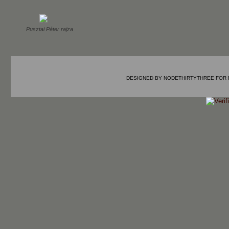
Pusztai Péter rajza
DESIGNED BY
NODETHIRTYTHREE
FOR