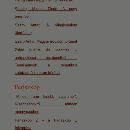
Petrozsényi Nagy Pál: Smekkerek
Şandru, Mircea Florin: A nagy
teremben
Szerb Antal: A világirodalom
töorténete
Szerb Antal: Magyar irodalomtörténet
Zsidó kultúra és identitás –
antropológiai nézőpontból :
Tanulmányok a tematikus
kutatásmódszertan köréből
Periszkóp
"Minden ami kisebb valaminél".
Kisebbségekről minden
mennyiségben
Periszkóp 2 – a Periszkóp 1
folytatása