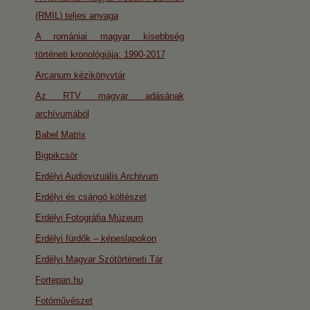
(RMIL) teljes anyaga
A romániai magyar kisebbség
történeti kronológiája: 1990-2017
Arcanum kézikönyvtár
Az RTV magyar adásának
archívumából
Babel Matrix
Bigpikcsör
Erdélyi Audiovizuális Archivum
Erdélyi és csángó költészet
Erdélyi Fotográfia Múzeum
Erdélyi fürdők – képeslapokon
Erdélyi Magyar Szótörténeti Tár
Fortepan.hu
Fotóművészet