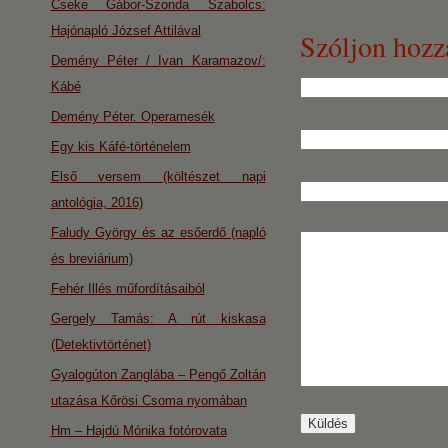
Cseke Gábor-Szonda Szabolcs:
Hajónapló József Attilával
Szóljon hozz
Demény Péter / Ivan Karamazov/:
Kábé
Demény Péter. Operamesék
Egy kis Káfé-történelem
Első versem (költészet napi
antológia, 2016)
Faludy György és az esőerdő (napló
és breviárium)
Fehér Illés műfordításaiból
Gergely Tamás: A rút kiskasa
(Detektivtörténet)
Gyalogúton Zanglába – Pengő Zoltán
utazása Kőrösi Csoma nyomában
Hm – Hajdú Mónika fotórovata