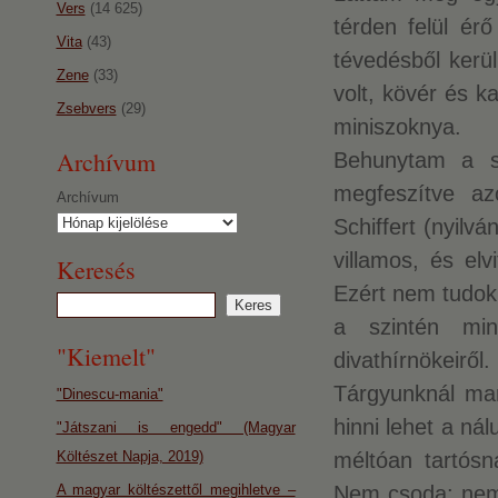
Vers
(14 625)
térden felül érő
Vita
(43)
tévedésből kerül
Zene
(33)
volt, kövér és ka
Zsebvers
(29)
miniszoknya.
Archívum
Behunytam a s
megfeszítve az
Archívum
Schiffert (nyilv
villamos, és el
Keresés
Ezért nem tudok 
a szintén min
"Kiemelt"
divathírnökeiről.
Tárgyunknál ma
"Dinescu-mania"
hinni lehet a ná
"Játszani is engedd" (Magyar
Költészet Napja, 2019)
méltóan tartósn
A magyar költészettől megihletve –
Nem csoda: nem 