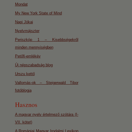
Mondat
My New York State of Mind
Napi Jókai
Nyelvmájszter
Periszkóp 1 – Kisebbségekről
minden mennyiségben
Petőfi-emlékév
Új népszabadság blog
Urszu kettő
Vallomás-ok – Steigerwald Tibor
fotóblogja
Hasznos
A magyar nyelv értelmező szótára (I-
VII. kötet)
A Romániai Magyar Irodalmi Lexikon