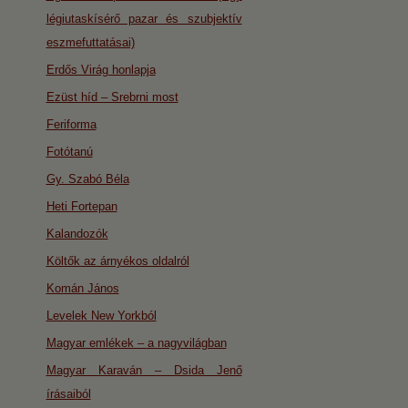
légiutaskísérő pazar és szubjektív
eszmefuttatásai)
Erdős Virág honlapja
Ezüst híd – Srebrni most
Feriforma
Fotótanú
Gy. Szabó Béla
Heti Fortepan
Kalandozók
Költők az árnyékos oldalról
Komán János
Levelek New Yorkból
Magyar emlékek – a nagyvilágban
Magyar Karaván – Dsida Jenő
írásaiból