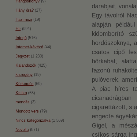
Hangoskönyv
(9)
darabjait, vonala
Hány óra?
(27)
Egy távolról Na
Házimozi
(19)
alapján példáu
Hír
(994)
kidomborító sz
Interjú
(516)
hordószoknya, a
Internet-kávézó
(44)
csatos cipő les
Jegyzet
(1 230)
bőrkabát, alatt
Kalandozók
(425)
fazonú ruhakölte
kisregény
(19)
pulóverek, ameri
Körkérdés
(69)
A piac híres to
Kritika
(65)
cicanadrágban
mondás
(3)
cigarettázott, s 
Mondott vers
(79)
engedte ágyékána
Nincs kategorizálva
(1 569)
Gigel, a mészár
Novella
(871)
csíkos sárga ing