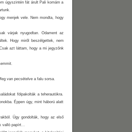
em úgyszintén fát árult Pali komám a
rtunk.
hogy menjek vele. Nem mondta, hogy
csak várjak nyugodtan. Odament az
ltek.
Hogy miről beszélgettek, nem
. Csak azt láttam, hogy a mi jegyzőnk
semmit.
eg van pecsételve a falu sorsa.
saládokat fölpakolták a teherautókra.
gonokba. Éppen úgy, mint háború alatt
vakból. Úgy gondolták, hogy az első
 valló papírt…