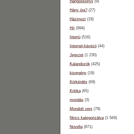
Hangoskönyv
(9)
Hány óra?
(27)
Házimozi
(19)
Hír
(994)
Interjú
(516)
Internet-kávézó
(44)
Jegyzet
(1 230)
Kalandozók
(425)
kisregény
(19)
Körkérdés
(69)
Kritika
(65)
mondás
(3)
Mondott vers
(79)
Nincs kategorizálva
(1 569)
Novella
(871)