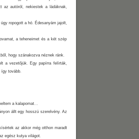
tt az autóról, nekiestek a ládáknak,
 úgy ropogott a hó. Édesanyám jajolt,
ovamat, a teheneimet és a két szép
ükből, hogy szánakozva néznek ránk.
 a vezetőjük. Egy papírra felírták,
 így tovább.
meltem a kalapomat…
gányon állt egy hosszú szerelvény. Az
kísértek az akkor még otthon maradt
 az egész kutya világot.