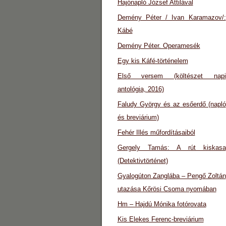
Hajónapló József Attilával
Demény Péter / Ivan Karamazov/:
Kábé
Demény Péter. Operamesék
Egy kis Káfé-történelem
Első versem (költészet napi
antológia, 2016)
Faludy György és az esőerdő (napló
és breviárium)
Fehér Illés műfordításaiból
Gergely Tamás: A rút kiskasa
(Detektivtörténet)
Gyalogúton Zanglába – Pengő Zoltán
utazása Kőrösi Csoma nyomában
Hm – Hajdú Mónika fotórovata
Kis Elekes Ferenc-breviárium