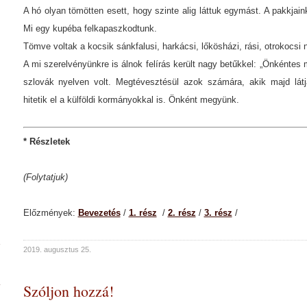
A hó olyan tömötten esett, hogy szinte alig láttuk egymást. A pakkjai
Mi egy kupéba felkapaszkodtunk.
Tömve voltak a kocsik sánkfalusi, harkácsi, lőkösházi, rási, otrokocs
A mi szerelvényünkre is álnok felírás került nagy betűkkel: „Önként
szlovák nyelven volt. Megtévesztésül azok számára, akik majd lát
hitetik el a külföldi kormányokkal is. Önként megyünk.
* Részletek
(Folytatjuk)
Előzmények:
Bevezetés
/
1. rész
/
2. rész
/
3. rész
/
2019. augusztus 25.
Szóljon hozzá!