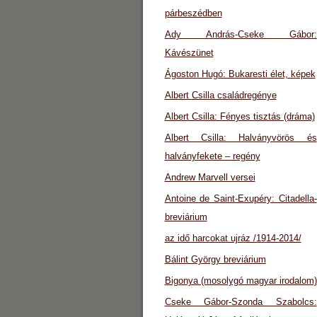
párbeszédben
Ady András-Cseke Gábor:
Kávészünet
Ágoston Hugó: Bukaresti élet, képek
Albert Csilla családregénye
Albert Csilla: Fényes tisztás (dráma)
Albert Csilla: Halványvörös és
halványfekete – regény
Andrew Marvell versei
Antoine de Saint-Exupéry: Citadella-
breviárium
az idő harcokat ujráz /1914-2014/
Bálint György breviárium
Bigonya (mosolygó magyar irodalom)
Cseke Gábor-Szonda Szabolcs: