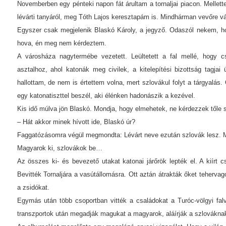
Novemberben egy pénteki napon fát árultam a tornaljai piacon. Mellett
lévárti tanyáról, meg Tóth Lajos keresztapám is. Mindhárman vevőre vá
Egyszer csak megjelenik Blaskó Károly, a jegyző. Odaszól nekem, 
hova, én meg nem kérdeztem.
A városháza nagytermébe vezetett. Leültetett a fal mellé, hogy 
asztalhoz, ahol katonák meg civilek, a kitelepítési bizottság tagjai ü
hallottam, de nem is értettem volna, mert szlovákul folyt a tárgyalás
egy katonatiszttel beszél, aki élénken hadonászik a kezével.
Kis idő múlva jön Blaskó. Mondja, hogy elmehetek, ne kérdezzek tőle 
– Hát akkor minek hívott ide, Blaskó úr?
Faggatózásomra végül megmondta: Lévárt neve ezután szlovák lesz. M
Magyarok ki, szlovákok be…
Az összes ki- és bevezető utakat katonai járőrök lepték el. A kiírt c
Bevitték Tornaljára a vasútállomásra. Ott aztán átrakták őket teherva
a zsidókat.
Egymás után több csoportban vitték a családokat a Turóc-völgyi fal
transzportok után megadják magukat a magyarok, aláírják a szlováknak