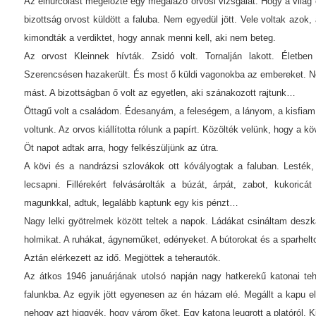
Az elhurcolást megelőzte egy megalázó orvosi vizsgálat. Hogy a világ el
bizottság orvost küldött a faluba. Nem egyedül jött. Vele voltak azok, 
kimondták a verdiktet, hogy annak menni kell, aki nem beteg.
Az orvost Kleinnek hívták. Zsidó volt. Tornalján lakott. Életbe
Szerencsésen hazakerült. És most ő küldi vagonokba az embereket. Nek
mást. A bizottságban ő volt az egyetlen, aki szánakozott rajtunk…
Öttagű volt a családom. Édesanyám, a feleségem, a lányom, a kisfiam
voltunk. Az orvos kiállította rólunk a papírt. Közölték velünk, hogy a k
Öt napot adtak arra, hogy felkészüljünk az útra.
A kövi és a nandrázsi szlovákok ott kóvályogtak a faluban. Lesték,
lecsapni. Fillérekért felvásárolták a búzát, árpát, zabot, kukori
magunkkal, adtuk, legalább kaptunk egy kis pénzt…
Nagy lelki gyötrelmek között teltek a napok. Ládákat csináltam desz
holmikat. A ruhákat, ágyneműket, edényeket. A bútorokat és a sparheltot
Aztán elérkezett az idő. Megjöttek a teherautók.
Az átkos 1946 januárjának utolsó napján nagy hatkerekű katonai te
falunkba. Az egyik jött egyenesen az én házam elé. Megállt a kapu elő
nehogy azt higgyék, hogy várom őket. Egy katona leugrott a platóról. K