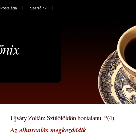
Postaláda
Szerzőink
őnix
Ujváry Zoltán: Szülőföldön hontalanul *(4)
Az elhurcolás megkezdődik