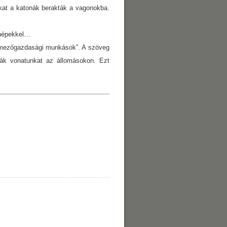
nkat a katonák berakták a vagonokba.
i népekkel…
es mezőgazdasági munkások”. A szöveg
ják vonatunkat az állomásokon. Ezt