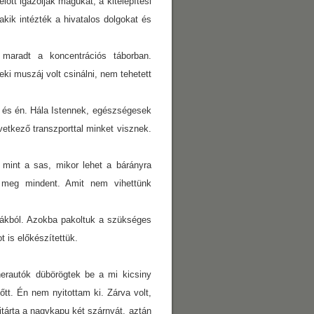
őtt igazolják magukat, a kitelepítési
akik intézték a hivatalos dolgokat és
n maradt a koncentrációs táborban.
i muszáj volt csinálni, nem tehetett
 és én. Hála Istennek, egészségesek
övetkező transzporttal minket visznek.
 mint a sas, mikor lehet a bárányra
cát meg mindent. Amit nem vihettünk
kákból. Azokba pakoltuk a szükséges
 is előkészítettük.
herautók dübörögtek be a mi kicsiny
tt. Én nem nyitottam ki. Zárva volt,
itárta a nagykapu két szárnyát, aztán