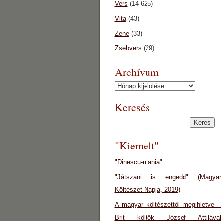
Vers
(14 625)
Vita
(43)
Zene
(33)
Zsebvers
(29)
Archívum
Archívum
Keresés
"Kiemelt"
"Dinescu-mania"
"Játszani is engedd" (Magyar
Költészet Napja, 2019)
A magyar költészettől megihletve –
Brit költők József Attilával