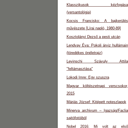
Klasszikusok kézfogása
(versantológia)
Kocsis Francisko: A bajkerülés
művészete [Lírai napló, 1980-89]
Kosztolányi Dezső a pesti utcán
Lendvay Éva: Pokoli árviz hullámain
(töredékes önéletrajz)
Levinschi Szávuly Attila
"feltámasztása"
Lokodi Imre: Egy szuszra
Magyar költészetnapi verscsokor,
2015
Máriás József: Kitépett noteszlapok
Minerva archivum – Igazság/Faclia
sajtófotóiból
Nobel 2016: Mi volt az első