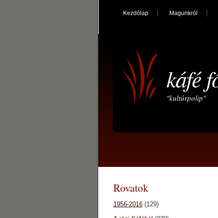
Kezdőlap
Magunkról
káfé f
"kultúrpolip"
Rovatok
1956-2016
(129)