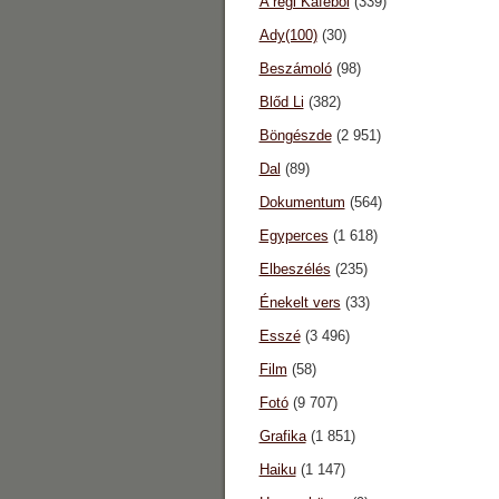
A régi Káféból
(339)
Ady(100)
(30)
Beszámoló
(98)
Blőd Li
(382)
Böngészde
(2 951)
Dal
(89)
Dokumentum
(564)
Egyperces
(1 618)
Elbeszélés
(235)
Énekelt vers
(33)
Esszé
(3 496)
Film
(58)
Fotó
(9 707)
Grafika
(1 851)
Haiku
(1 147)