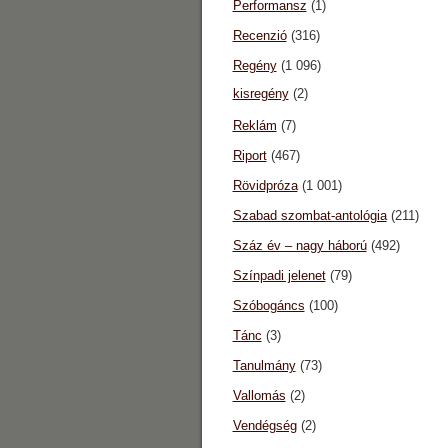
Performansz
(1)
Recenzió
(316)
Regény
(1 096)
kisregény
(2)
Reklám
(7)
Riport
(467)
Rövidpróza
(1 001)
Szabad szombat-antológia
(211)
Száz év – nagy háború
(492)
Színpadi jelenet
(79)
Szóbogáncs
(100)
Tánc
(3)
Tanulmány
(73)
Vallomás
(2)
Vendégség
(2)