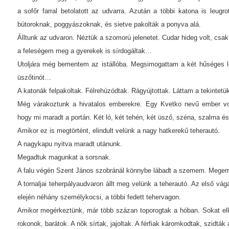
a sofőr farral betolatott az udvarra. Azután a többi katona is leugro
bútoroknak, poggyászoknak, és sietve pakolták a ponyva alá.
Álltunk az udvaron. Néztük a szomorú jelenetet. Cudar hideg volt, csak
a feleségem meg a gyerekek is sírdogáltak…
Utoljára még bementem az istállóba. Megsimogattam a két hűséges l
üszőtinót…
A katonák felpakoltak. Félrehúzódtak. Rágyújtottak. Láttam a tekintet
Még várakoztunk a hivatalos emberekre. Egy Kvetko nevű ember volt
hogy mi maradt a portán. Két ló, két tehén, két üsző, széna, szalma és
Amikor ez is megtörtént, elindult velünk a nagy hatkerekű teherautó.
A nagykapu nyitva maradt utánunk.
Megadtuk magunkat a sorsnak.
A falu végén Szent János szobránál könnybe lábadt a szemem. Mege
A tornaljai teherpályaudvaron állt meg velünk a teherautó. Az első vá
elején néhány személykocsi, a többi fedett tehervagon.
Amikor megérkeztünk, már több százan toporogtak a hóban. Sokat el
rokonok, barátok. A nők sírtak, jajoltak. A férfiak káromkodtak, szidták