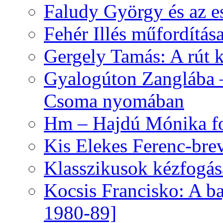
Faludy György és az e
Fehér Illés műfordítás
Gergely Tamás: A rút k
Gyalogúton Zanglába –
Csoma nyomában
Hm – Hajdú Mónika fo
Kis Elekes Ferenc-bre
Klasszikusok kézfogás
Kocsis Francisko: A ba
1980-89]