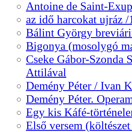
Antoine de Saint-Exup
az idő harcokat ujráz 
Bálint György breviár
Bigonya (mosolygó ma
Cseke Gábor-Szonda S
Attilával
Demény Péter / Ivan 
Demény Péter. Opera
Egy kis Káfé-történel
Első versem (költészet