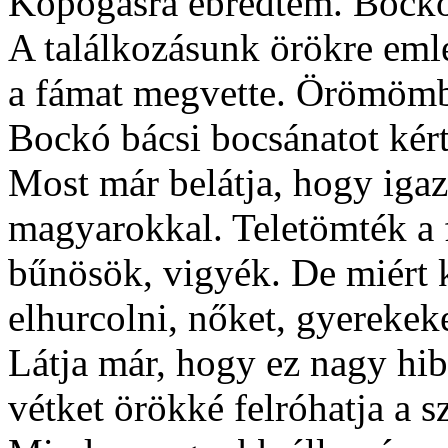
Kopogásra ébredtem. Bockó 
A találkozásunk örökre eml
a fámat megvette. Örömömb
Bockó bácsi bocsánatot kért
Most már belátja, hogy iga
magyarokkal. Teletömték a 
bűnösök, vigyék. De miért k
elhurcolni, nőket, gyerekeke
Látja már, hogy ez nagy hib
vétket örökké felróhatja a