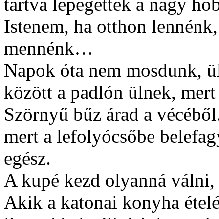
tartva lépegettek a nagy hó
Istenem, ha otthon lennénk,
mennénk…
Napok óta nem mosdunk, ül
között a padlón ülnek, mert 
Szörnyű bűz árad a vécéből.
mert a lefolyócsőbe belefag
egész.
A kupé kezd olyanná válni, 
Akik a katonai konyha ételé