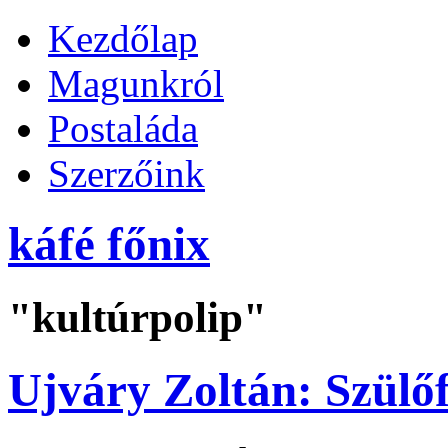
Kezdőlap
Magunkról
Postaláda
Szerzőink
káfé főnix
"kultúrpolip"
Ujváry Zoltán: Szülőf