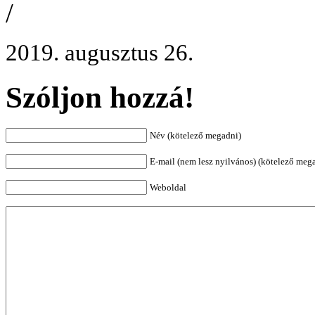
/
2019. augusztus 26.
Szóljon hozzá!
Név (kötelező megadni)
E-mail (nem lesz nyilvános) (kötelező meg
Weboldal