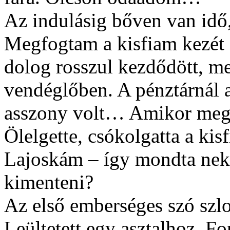
Az indulásig bőven van idő,
Megfogtam a kisfiam kezét é
dolog rosszul kezdődött, me
vendéglőben. A pénztárnál a
asszony volt… Amikor meglá
Ölelgette, csókolgatta a kis
Lajoskám – így mondta nek
kimenteni?
Az első emberséges szó szlo
Leültetett egy asztalhoz. F