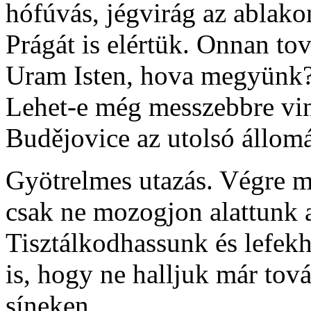
hófúvás, jégvirág az abla
Prágát is elértük. Onnan to
Uram Isten, hova megyünk?
Lehet-e még messzebbre vi
Budějovice az utolsó állomá
Gyötrelmes utazás. Végre 
csak ne mozogjon alattunk a
Tisztálkodhassunk és lefek
is, hogy ne halljuk már tov
síneken…