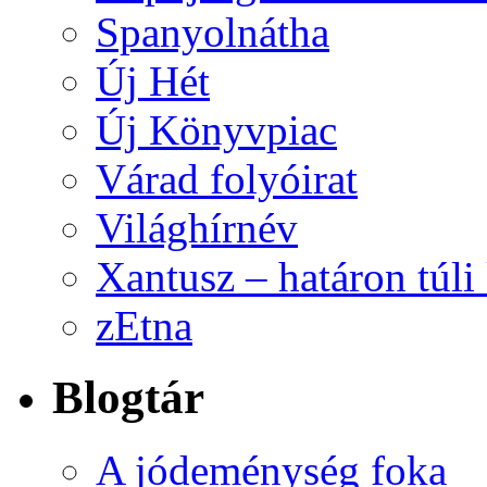
Spanyolnátha
Új Hét
Új Könyvpiac
Várad folyóirat
Világhírnév
Xantusz – határon túl
zEtna
Blogtár
A jódeménység foka