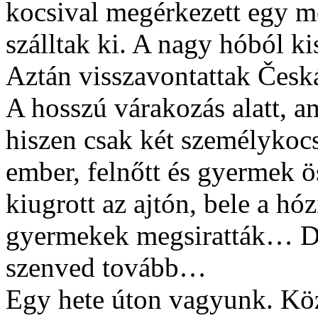
kocsival megérkezett egy 
szálltak ki. A nagy hóból ki
Aztán visszavontattak Česk
A hosszú várakozás alatt, am
hiszen csak két személykocs
ember, felnőtt és gyermek 
kiugrott az ajtón, bele a hóz
gyermekek megsiratták… De
szenved tovább…
Egy hete úton vagyunk. Kö