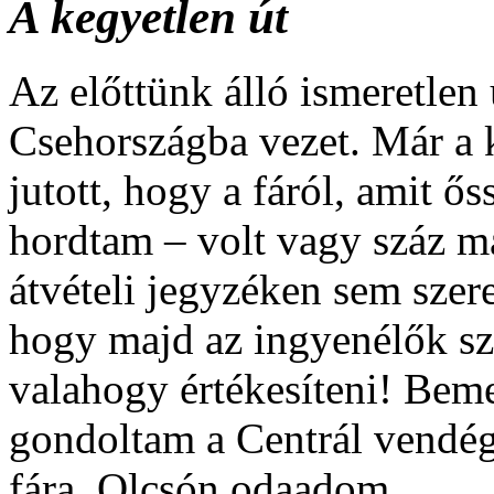
A kegyetlen út
Az előttünk álló ismeretlen
Csehországba vezet. Már a
jutott, hogy a fáról, amit ő
hordtam – volt vagy száz m
átvételi jegyzéken sem szer
hogy majd az ingyenélők sz
valahogy értékesíteni! Be
gondoltam a Centrál vendég
fára. Olcsón odaadom…