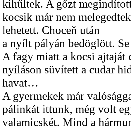
kihűltek. A gőzt megindíto
kocsik már nem melegedtek 
lehetett. Choceň után
a nyílt pályán bedöglött. Se 
A fagy miatt a kocsi ajtaját 
nyíláson süvített a cudar hi
havat…
A gyermekek már valósággal
pálinkát ittunk, még volt eg
valamicskét. Mind a hármun