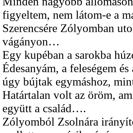
Minden nagyobb állomáson,
figyeltem, nem látom-e a ma
Szerencsére Zólyomban utolé
vágányon…
Egy kupéban a sarokba húzó
Édesanyám, a feleségem és 
úgy bújtak egymáshoz, mint
Határtalan volt az öröm, a
együtt a család….
Zólyomból Zsolnára irányít