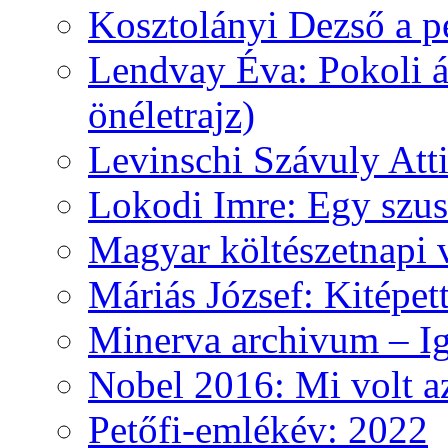
Kosztolányi Dezső a pe
Lendvay Éva: Pokoli á
önéletrajz)
Levinschi Szávuly Atti
Lokodi Imre: Egy szus
Magyar költészetnapi 
Máriás József: Kitépet
Minerva archivum – Iga
Nobel 2016: Mi volt a
Petőfi-emlékév: 2022