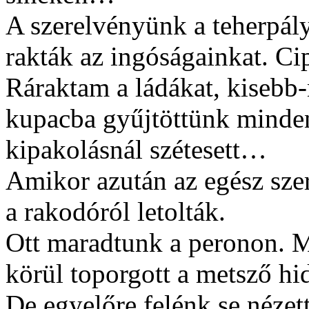
A szerelvényünk a teherpály
rakták az ingóságainkat. Cip
Ráraktam a ládákat, kiseb
kupacba gyűjtöttünk mindent
kipakolásnál szétesett…
Amikor azután az egész sze
a rakodóról letolták.
Ott maradtunk a peronon. M
körül toporgott a metsző h
De egyelőre felénk se nézett