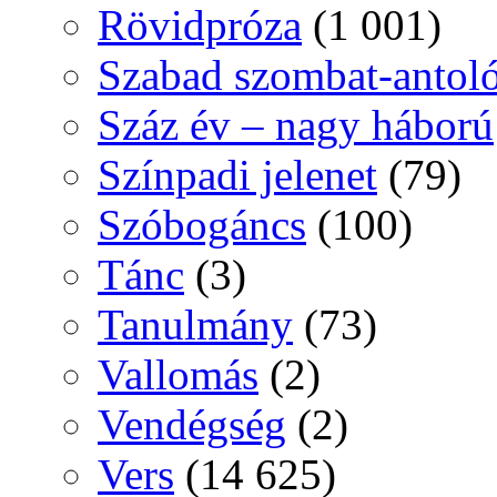
Rövidpróza
(1 001)
Szabad szombat-antol
Száz év – nagy háború
Színpadi jelenet
(79)
Szóbogáncs
(100)
Tánc
(3)
Tanulmány
(73)
Vallomás
(2)
Vendégség
(2)
Vers
(14 625)