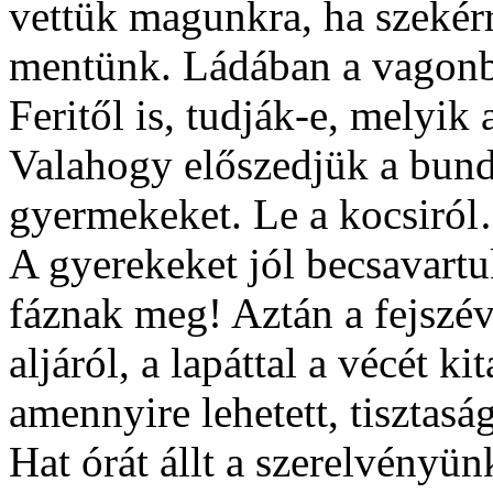
vettük magunkra, ha szekérr
mentünk. Ládában a vagonba
Feritől is, tudják-e, melyi
Valahogy előszedjük a bund
gyermekeket. Le a kocsiró
A gyerekeket jól becsavar
fáznak meg! Aztán a fejszéve
aljáról, a lapáttal a vécét ki
amennyire lehetett, tisztasá
Hat órát állt a szerelvényü