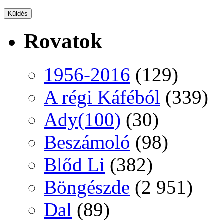
Rovatok
1956-2016
(129)
A régi Káféból
(339)
Ady(100)
(30)
Beszámoló
(98)
Blőd Li
(382)
Böngészde
(2 951)
Dal
(89)