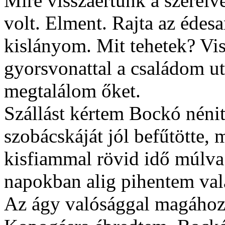
Mire visszaértünk a szerelv
volt. Elment. Rajta az édes
kislányom. Mit tehetek? Vi
gyorsvonattal a családom u
megtalálom őket.
Szállást kértem Bockó nénit
szobácskáját jól befűtötte,
kisfiammal rövid idő múlva
napokban alig pihentem val
Az ágy valósággal magához