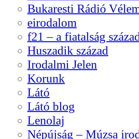
Bukaresti Rádió Vélem
eirodalom
f21 – a fiatalság száza
Huszadik század
Irodalmi Jelen
Korunk
Látó
Látó blog
Lenolaj
Népújság – Múzsa irod