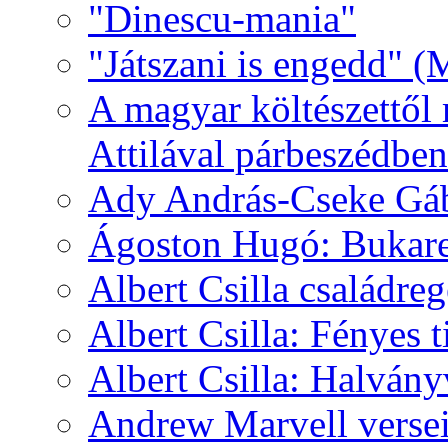
"Dinescu-mania"
"Játszani is engedd" (
A magyar költészettől 
Attilával párbeszédben
Ady András-Cseke Gáb
Ágoston Hugó: Bukares
Albert Csilla családre
Albert Csilla: Fényes t
Albert Csilla: Halvány
Andrew Marvell verse