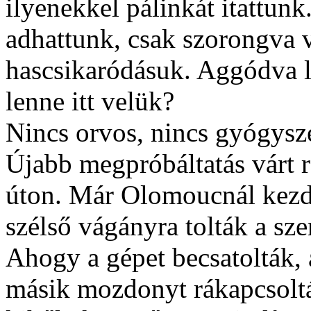
ilyenekkel pálinkát itattun
adhattunk, csak szorongva 
hascsikaródásuk. Aggódva l
lenne itt velük?
Nincs orvos, nincs gyógys
Újabb megpróbáltatás várt 
úton. Már Olomoucnál kezd
szélső vágányra tolták a sz
Ahogy a gépet becsatolták, 
másik mozdonyt rákapcsoltá