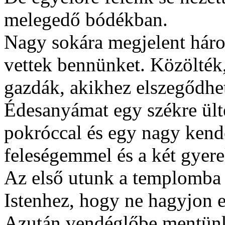
melegedő bódékban.
Nagy sokára megjelent háro
vettek bennünket. Közölték
gazdák, akikhez elszegődh
Édesanyámat egy székre ült
pokróccal és egy nagy kend
feleségemmel és a két gyer
Az első utunk a templomba 
Istenhez, hogy ne hagyjon
Azután vendéglőbe mentünk