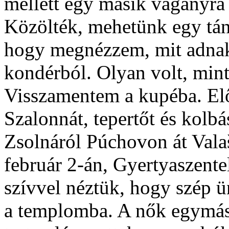
mellett egy másik vágányra 
Közölték, mehetünk egy tán
hogy megnézzem, mit adnak.
kondérból. Olyan volt, min
Visszamentem a kupéba. Előv
Szalonnát, tepertőt és kolb
Zsolnáról Púchovon át Vala
február 2-án, Gyertyaszent
szívvel néztük, hogy szép 
a templomba. A nők egymás 