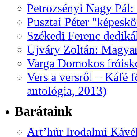
Petrozsényi Nagy Pál: 
Pusztai Péter "képesk
Székedi Ferenc dediká
Ujváry Zoltán: Magyar
Varga Domokos íróisk
Vers a versről – Káfé 
antológia, 2013)
Barátaink
Art’húr Irodalmi Kávé