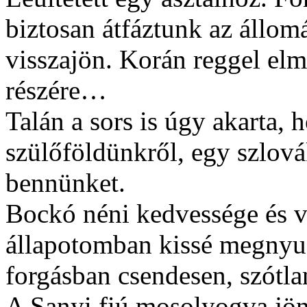
biztosan átfáztunk az állom
visszajön. Korán reggel el
részére…
Talán a sors is úgy akarta,
szülőföldünkről, egy szlová
bennünket.
Bockó néni kedvessége és v
állapotomban kissé megnyug
forgásban csendesen, szótl
A Sanyi fiú mosolyogva jön