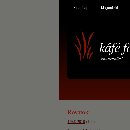
Kezdőlap
Magunkról
káfé f
"kultúrpolip"
Rovatok
1956-2016
(129)