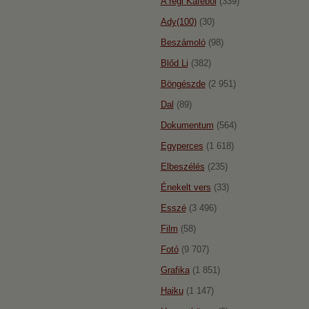
A régi Káféból
(339)
Ady(100)
(30)
Beszámoló
(98)
Blőd Li
(382)
Böngészde
(2 951)
Dal
(89)
Dokumentum
(564)
Egyperces
(1 618)
Elbeszélés
(235)
Énekelt vers
(33)
Esszé
(3 496)
Film
(58)
Fotó
(9 707)
Grafika
(1 851)
Haiku
(1 147)