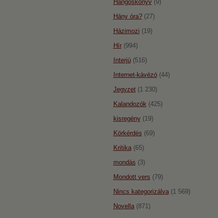
Hangoskönyv
(9)
Hány óra?
(27)
Házimozi
(19)
Hír
(994)
Interjú
(516)
Internet-kávézó
(44)
Jegyzet
(1 230)
Kalandozók
(425)
kisregény
(19)
Körkérdés
(69)
Kritika
(65)
mondás
(3)
Mondott vers
(79)
Nincs kategorizálva
(1 569)
Novella
(871)