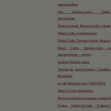
párbeszédben
Ady András-Cseke Gábor:
Kávészünet
Ágoston Hugó: Bukaresti élet, képek
Albert Csilla családregénye
Albert Csilla: Fényes tisztás (dráma)
Albert Csilla: Halványvörös és
halványfekete – regény
Andrew Marvell versei
Antoine de Saint-Exupéry: Citadella-
breviárium
az idő harcokat ujráz /1914-2014/
Bálint György breviárium
Bigonya (mosolygó magyar irodalom)
Cseke Gábor-Szonda Szabolcs: