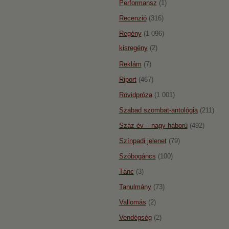
Performansz
(1)
Recenzió
(316)
Regény
(1 096)
kisregény
(2)
Reklám
(7)
Riport
(467)
Rövidpróza
(1 001)
Szabad szombat-antológia
(211)
Száz év – nagy háború
(492)
Színpadi jelenet
(79)
Szóbogáncs
(100)
Tánc
(3)
Tanulmány
(73)
Vallomás
(2)
Vendégség
(2)