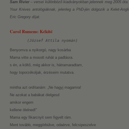
Sam Rivier
– versei különböző kiadványokban jelennek meg 2005 óta.
Your Knives antológiáknak, jelenleg a PhD-jén dolgozik a Kelet-Angl
Eric Gregory díjat.
Carol Rumens: Kékítő
(József Attila nyomán)
Benyomva a nyikorgó, nagy kosárba
Mama vitte a mosott ruhát a padlásra.
s én, a költő, még akkor is, hátramaradtam,
hogy toporzékoljak, érzéseim mutatva.
mintha azt ordítanám: „Ne hagyj magamra!
Ne azokat a babákat ölelgesd
amikor engem
kellene ölelned!”
Mama egy fikarcnyit sem figyelt rám.
Ment tovább, meggörbülve, odaérve, felcsipeszelve