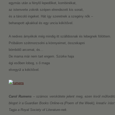
egymás után a fénylő lepedőket, kombinékat,
az istenverte zoknik szépen elrendezett kis sorait,
és a táncoló ingeket. Hát így szeretnek a szegény nők –
beharapott ajkakkal és egy uncia kékítővel.
A nedves árnyékok még mindig itt szálldosnak és lebegnek fölöttem.
Próbálom szétmorzsolni a könnyeimet, összekapni
bömbölő arcomat, és…
De mama már nem tart engem. Szürke haja
égi esőben lobog, s ő maga
elvegyül a kékítővel.
Carol Rumens
– számos verskötete jelent meg, ezen kivól műforditó
blogot ír a Guardian Books Online-ra (Poem of the Week), kreatív írás
Tagja a Royal Society of Literature-nek.