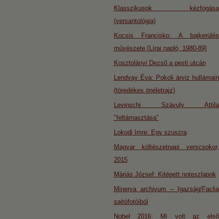
Klasszikusok kézfogása
(versantológia)
Kocsis Francisko: A bajkerülés
művészete [Lírai napló, 1980-89]
Kosztolányi Dezső a pesti utcán
Lendvay Éva: Pokoli árviz hullámain
(töredékes önéletrajz)
Levinschi Szávuly Attila
"feltámasztása"
Lokodi Imre: Egy szuszra
Magyar költészetnapi verscsokor,
2015
Máriás József: Kitépett noteszlapok
Minerva archivum – Igazság/Faclia
sajtófotóiból
Nobel 2016: Mi volt az első