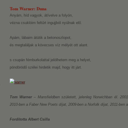
Tom Warner: Duna
Anyám, híd vagyok, átívelve a folyón,
vézna csuklóim feltűrt ingujjból nyúlnak elő.
Apám, lábaim átütik a betonoszlopot,
és megtaláljak a kövecses víz mélyét ott alant.
s csupán fémburkolattal jelölhetem meg a helyet,
pöndörödő szélei hirdetik majd, hogy itt járt.
Tom Warner
– Mansfieldben született, jelenleg Norwichban él. 2001
2010-ben a Faber New Poets díjat, 2009-ben a Norfolk díjat, 2011-ben az
Fordította Albert Csilla