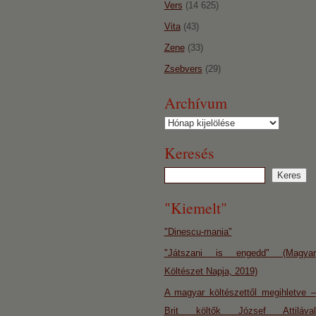
Vers
(14 625)
Vita
(43)
Zene
(33)
Zsebvers
(29)
Archívum
Archívum
Keresés
"Kiemelt"
"Dinescu-mania"
"Játszani is engedd" (Magyar
Költészet Napja, 2019)
A magyar költészettől megihletve –
Brit költők József Attilával