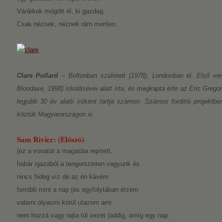
Várárkok mögött él, ki gazdag,
Csak néznek, néznek rám merően.
Clare Pollard
– Boltonban született (1978), Londonban él. Első ver
Bloodaxe, 1998) iskolásévei alatt írta, és megkapta érte az Eric Grego
legjobb 30 év alatti íróként tartja számon. Számos forditói projektb
köztük Magyarországon is.
Sam Rivier: (Előszó)
(ez a vonatút a magasba repített,
habár igazából a tengerszinten vagyunk és
nincs hideg víz de az én kávém
forróbb mint a nap (és egyfolytában érzem
valami olyasmi körül utazom ami
nem hozzá vagy rajta túl vezet (addig, amíg egy nap