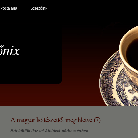
Postaláda
Szerzőink
őnix
A magyar költészettől megihletve (7)
Brit költők József Attilával párbeszédben