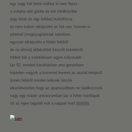
egy vagy két hétre mához ki nem lépsz
a zuhany alól gőzbe és két törülközőbe
(egy fehér és egy kékbe) burkolózva
és nem tudom elképzelni ez hol van, honnan is
jöhetnél (megnyugtatónak tartottam
egyszer elképzelni a földet felülről
de ne álmodj ablakokból készült hotelekről
többet bár a szédülésem egyre súlyosabb
(az 52. emeleti kávéházban arra gondoltam
képtelen vagyok a kezemet levenni az asztal tetejéről
(innen felülről minden kéknek látszik
elkerülhetetlen hogy az újrameséltben ne találkozzunk
vagy egy másik univerzumban (az a fehér mérőlapát
ott az égen fagylalt volt a nappali hold )))))))))))