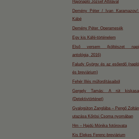
Hajónapló József Attilával
Demény Péter / Ivan Karamazov/:
Kábé
Demény Péter. Operamesék
Egy kis Káfé-történelem
Első versem (költészet napi
antológia, 2016)
Faludy György és az esőerdő (napló
és breviárium)
Fehér Illés műfordításaiból
Gergely Tamás: A rút kiskasa
(Detektivtörténet)
Gyalogúton Zanglába – Pengő Zoltán
utazása Kőrösi Csoma nyomában
Hm – Hajdú Mónika fotórovata
Kis Elekes Ferenc-breviárium