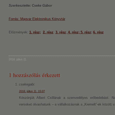
Szerkesztette: Cseke Gábor
Forrás: Magyar Elektronikus Könyvtár
Előzmények:
1. rész;
2. rész
;
3. rész
;
4. rész;
5. rész
;
6. rész
2016. július 11.
1 hozzászólás érkezett
csekegabi
:
2016. július 11. 15:07
Köszönjük Albert Csillának a szenvedélyes erőbedobást. 
verseket olvashatunk – a vállalkozásnak a „Kiemelt”-ek között va