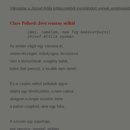
Válogatás a József Attila költészetéből inspirálódott versek antológiájábó
Clare Pollard: Jövő remény nélkül
(Ami, remélem, nem fog bekövetkezni)
József Attila nyomán
Az ember végül egy városba ér,
merev-részegen, imbolyogva, lecsúszva,
nézi a biztosítását, szegény balek,
bólint (hát persze), s tovább nem remél.
Én is csalás nélkül próbálok egyre
rálátni egy filmdíszletre, a nem-valóra,
ahogyan a tenger ezüstös teste
a parton csapkod, akár egy fóka.
A szívem egy papírhajó,
egy gesztus: remegő, erőtlen