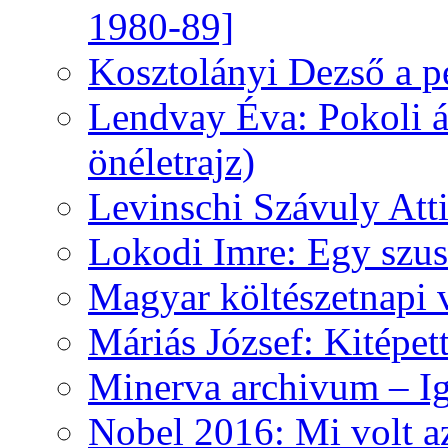
1980-89]
Kosztolányi Dezső a pe
Lendvay Éva: Pokoli á
önéletrajz)
Levinschi Szávuly Atti
Lokodi Imre: Egy szus
Magyar költészetnapi 
Máriás József: Kitépet
Minerva archivum – Iga
Nobel 2016: Mi volt a