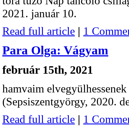
tóra tűző Nap táncoló csil
2021. január 10.
Read full article
|
1 Commen
Para Olga: Vágyam
február 15th, 2021
hamvaim elvegyülhessenek h
(Sepsiszentgyörgy, 2020. d
Read full article
|
1 Commen