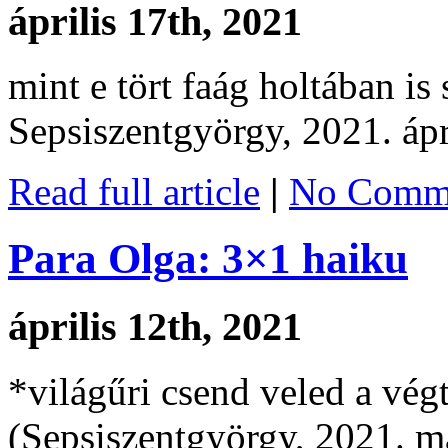
április 17th, 2021
mint e tört faág holtában is
Sepsiszentgyörgy, 2021. ápr
Read full article
|
No Comme
Para Olga: 3×1 haiku
április 12th, 2021
*világűri csend veled a vég
(Sepsiszentgyörgy, 2021. má