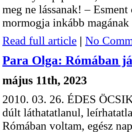
meg ne lássanak! – Esment é
mormogja inkább magának az 
Read full article
|
No Comme
Para Olga: Rómában j
május 11th, 2023
2010. 03. 26. ÉDES ÖCSIKÉ
dúlt láthatatlanul, leírhata
Rómában voltam, egész nap 