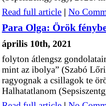
Read full article
|
No Comme
Para Olga: Örök fényb
április 10th, 2021
folyton átlengsz gondolata
mint az ibolya” (Szabó Lőrin
ragyognak a csillagok te ö
Halhatatlanom (Sepsiszentgy
Read full article
|
No Comme