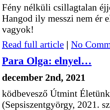
Fény nélküli csillagtalan é
Hangod ily messzi nem ér e
vagyok!
Read full article
|
No Comme
Para Olga: elnyel…
december 2nd, 2021
ködbevesző Útmint Életünk 
(Sepsiszentgyörgy, 2021. s