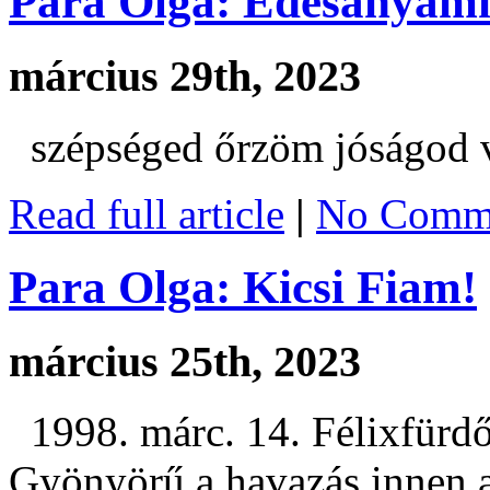
Para Olga: Édesanyám
március 29th, 2023
szépséged őrzöm jóságod v
Read full article
|
No Comme
Para Olga: Kicsi Fiam!
március 25th, 2023
1998. márc. 14. Félixfürdő
Gyönyörű a havazás innen a