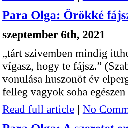
Para Olga: Örökké fájs
szeptember 6th, 2021
„tárt szivemben mindig ittho
vígasz, hogy te fájsz.” (Sz
vonulása huszonöt év elperg
felleg vagyok soha egésze
Read full article
|
No Comme