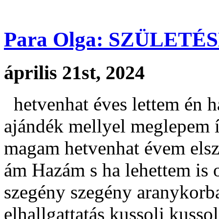
Para Olga: SZÜLET
április 21st, 2024
hetvenhat éves lettem én h
ajándék mellyel meglepem í
magam hetvenhat évem elszel
ám Hazám s ha lehettem is ok
szegény szegény aranykorba
elhallgattatás kussolj kussol