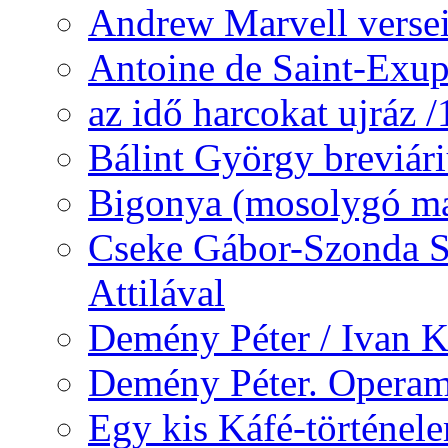
Andrew Marvell verse
Antoine de Saint-Exup
az idő harcokat ujráz 
Bálint György breviár
Bigonya (mosolygó ma
Cseke Gábor-Szonda S
Attilával
Demény Péter / Ivan 
Demény Péter. Opera
Egy kis Káfé-történel