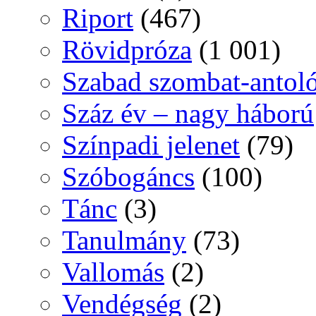
Riport
(467)
Rövidpróza
(1 001)
Szabad szombat-antol
Száz év – nagy háború
Színpadi jelenet
(79)
Szóbogáncs
(100)
Tánc
(3)
Tanulmány
(73)
Vallomás
(2)
Vendégség
(2)