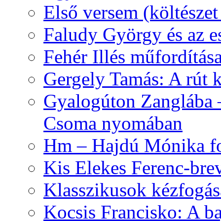
Első versem (költészet
Faludy György és az e
Fehér Illés műfordítás
Gergely Tamás: A rút k
Gyalogúton Zanglába –
Csoma nyomában
Hm – Hajdú Mónika fo
Kis Elekes Ferenc-bre
Klasszikusok kézfogás
Kocsis Francisko: A ba