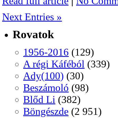
Read full article
|
No Comme
Next Entries »
Rovatok
1956-2016
(129)
A régi Káféból
(339)
Ady(100)
(30)
Beszámoló
(98)
Blőd Li
(382)
Böngészde
(2 951)