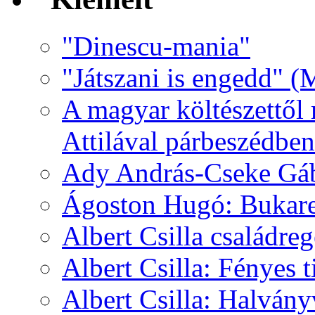
"Dinescu-mania"
"Játszani is engedd" (
A magyar költészettől 
Attilával párbeszédben
Ady András-Cseke Gáb
Ágoston Hugó: Bukares
Albert Csilla családre
Albert Csilla: Fényes t
Albert Csilla: Halvány