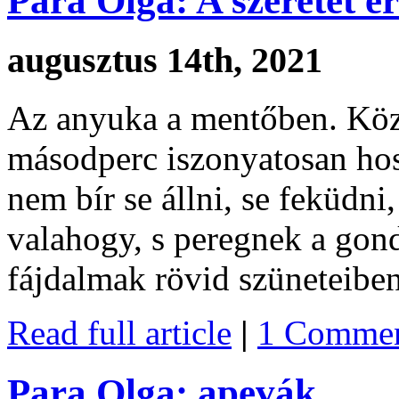
Para Olga: A szeretet er
augusztus 14th, 2021
Az anyuka a mentőben. Köz
másodperc iszonyatosan ho
nem bír se állni, se feküdn
valahogy, s peregnek a gond
fájdalmak rövid szüneteiben
Read full article
|
1 Commen
Para Olga: apevák