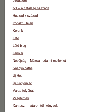
eirodalom
f21 – a fiatalság százada
Huszadik század
Irodalmi Jelen
Korunk
Látó
Látó blog
Lenolaj
Népújság – Múzsa irodalmi melléklet
Spanyolnátha
Új Hét
Új Könyvpiac
Várad folyóirat
Világhírnév
Xantusz – határon túli könyvek