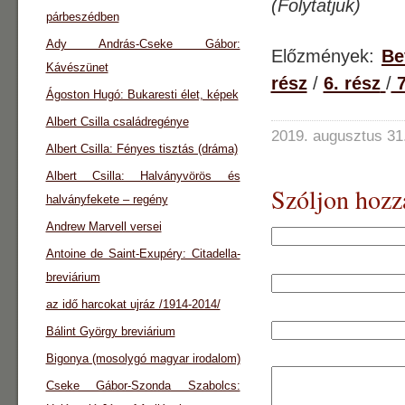
(Folytatjuk)
párbeszédben
Ady András-Cseke Gábor:
Előzmények:
Be
Kávészünet
rész
/
6. rész
/
7
Ágoston Hugó: Bukaresti élet, képek
Albert Csilla családregénye
2019. augusztus 31
Albert Csilla: Fényes tisztás (dráma)
Albert Csilla: Halványvörös és
Szóljon hozz
halványfekete – regény
Andrew Marvell versei
Antoine de Saint-Exupéry: Citadella-
breviárium
az idő harcokat ujráz /1914-2014/
Bálint György breviárium
Bigonya (mosolygó magyar irodalom)
Cseke Gábor-Szonda Szabolcs: