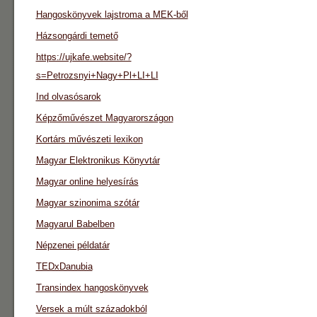
Hangoskönyvek lajstroma a MEK-ből
Házsongárdi temető
https://ujkafe.website/?
s=Petrozsnyi+Nagy+Pl+LI+LI
Ind olvasósarok
Képzőművészet Magyarországon
Kortárs művészeti lexikon
Magyar Elektronikus Könyvtár
Magyar online helyesírás
Magyar szinonima szótár
Magyarul Babelben
Népzenei példatár
TEDxDanubia
Transindex hangoskönyvek
Versek a múlt századokból