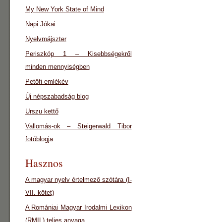
My New York State of Mind
Napi Jókai
Nyelvmájszter
Periszkóp 1 – Kisebbségekről
minden mennyiségben
Petőfi-emlékév
Új népszabadság blog
Urszu kettő
Vallomás-ok – Steigerwald Tibor
fotóblogja
Hasznos
A magyar nyelv értelmező szótára (I-
VII. kötet)
A Romániai Magyar Irodalmi Lexikon
(RMIL) teljes anyaga