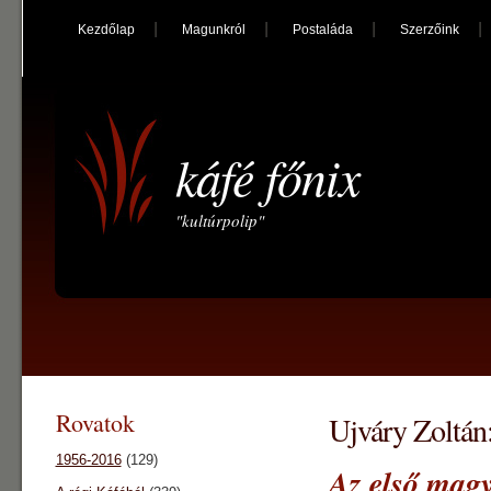
Kezdőlap
Magunkról
Postaláda
Szerzőink
káfé főnix
"kultúrpolip"
Rovatok
Ujváry Zoltán
1956-2016
(129)
Az első magy