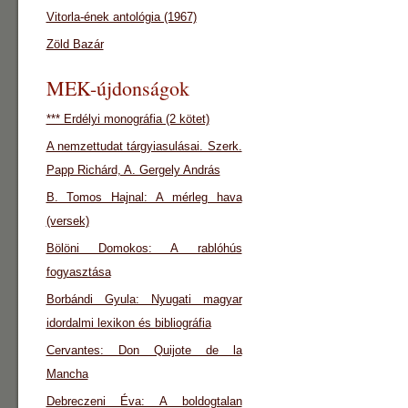
Vitorla-ének antológia (1967)
Zöld Bazár
MEK-újdonságok
*** Erdélyi monográfia (2 kötet)
A nemzettudat tárgyiasulásai. Szerk.
Papp Richárd, A. Gergely András
B. Tomos Hajnal: A mérleg hava
(versek)
Bölöni Domokos: A rablóhús
fogyasztása
Borbándi Gyula: Nyugati magyar
idordalmi lexikon és bibliográfia
Cervantes: Don Quijote de la
Mancha
Debreczeni Éva: A boldogtalan