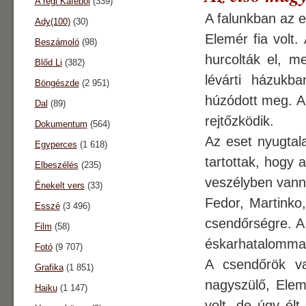
A régi Káféból
(339)
A falunkban az e
Ady(100)
(30)
Elemér fia volt.
Beszámoló
(98)
hurcolták el, m
Blőd Li
(382)
lévárti házukb
Böngészde
(2 951)
húzódott meg. A
Dal
(89)
rejtőzködik.
Dokumentum
(564)
Az eset nyugtala
Egyperces
(1 618)
tartottak, hogy 
Elbeszélés
(235)
veszélyben vanna
Énekelt vers
(33)
Fedor, Martinko
Esszé
(3 496)
csendőrségre. A 
Film
(58)
éskarhatalommal
Fotó
(9 707)
A csendőrök v
Grafika
(1 851)
nagyszülő, Elem
Haiku
(1 147)
volt, de úgy élt