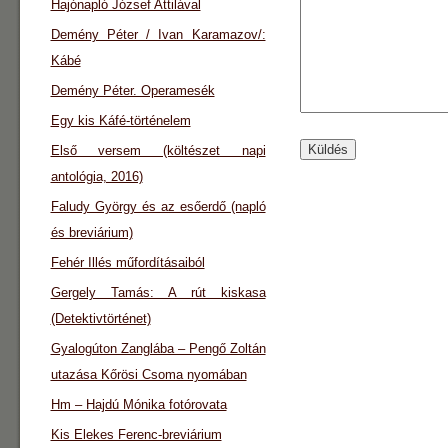
Hajónapló József Attilával
Demény Péter / Ivan Karamazov/:
Kábé
Demény Péter. Operamesék
Egy kis Káfé-történelem
Első versem (költészet napi
antológia, 2016)
Faludy György és az esőerdő (napló
és breviárium)
Fehér Illés műfordításaiból
Gergely Tamás: A rút kiskasa
(Detektivtörténet)
Gyalogúton Zanglába – Pengő Zoltán
utazása Kőrösi Csoma nyomában
Hm – Hajdú Mónika fotórovata
Kis Elekes Ferenc-breviárium