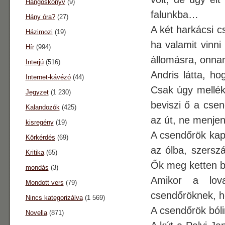
Hangoskönyv
(9)
falunkba…
Hány óra?
(27)
A két harkácsi cs
Házimozi
(19)
ha valamit vinni
Hír
(994)
állomásra, onna
Interjú
(516)
Andris látta, h
Internet-kávézó
(44)
Csak úgy melléke
Jegyzet
(1 230)
beviszi ő a csen
Kalandozók
(425)
az út, ne menjen
kisregény
(19)
A csendőrök kapt
Körkérdés
(69)
az ólba, szerszá
Kritika
(65)
Ők meg ketten 
mondás
(3)
Amikor a lov
Mondott vers
(79)
csendőröknek, hog
Nincs kategorizálva
(1 569)
A csendőrök bóli
Novella
(871)