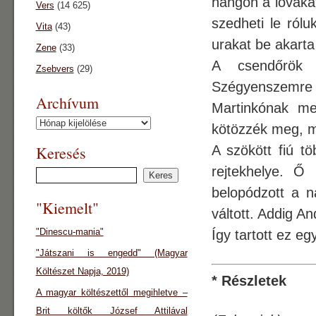
hangon a lovakat
Vers
(14 625)
szedheti le ról
Vita
(43)
urakat be akarta
Zene
(33)
A csendőrök 
Zsebvers
(29)
Szégyenszemre
Archívum
Martinkónak me
Archívum
kötözzék meg, m
Keresés
A szökött fiú t
rejtekhelye. Ő
belopódzott a n
"Kiemelt"
váltott. Addig A
"Dinescu-mania"
Így tartott ez e
"Játszani is engedd" (Magyar
Költészet Napja, 2019)
* Részletek
A magyar költészettől megihletve –
Brit költők József Attilával