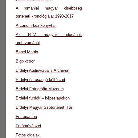
A romániai magyar kisebbség
történeti kronológiája: 1990-2017
Arcanum kézikönyvtár
Az RTV magyar adásának
archívumából
Babel Matrix
Bigpikcsör
Erdélyi Audiovizuális Archivum
Erdélyi és csángó költészet
Erdélyi Fotográfia Múzeum
Erdélyi fürdők – képeslapokon
Erdélyi Magyar Szótörténeti Tár
Fortepan.hu
Fotóművészet
Fotós oldalak