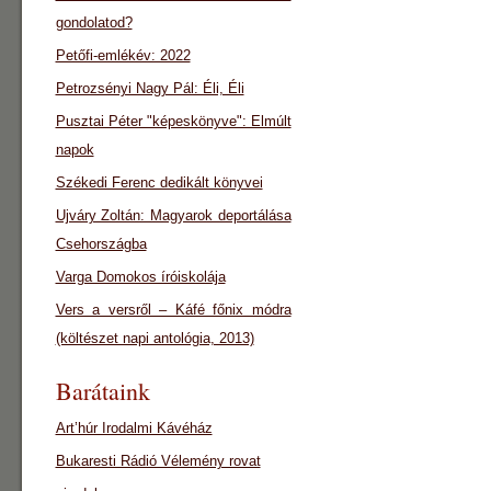
gondolatod?
Petőfi-emlékév: 2022
Petrozsényi Nagy Pál: Éli, Éli
Pusztai Péter "képeskönyve": Elmúlt
napok
Székedi Ferenc dedikált könyvei
Ujváry Zoltán: Magyarok deportálása
Csehországba
Varga Domokos íróiskolája
Vers a versről – Káfé főnix módra
(költészet napi antológia, 2013)
Barátaink
Art’húr Irodalmi Kávéház
Bukaresti Rádió Vélemény rovat