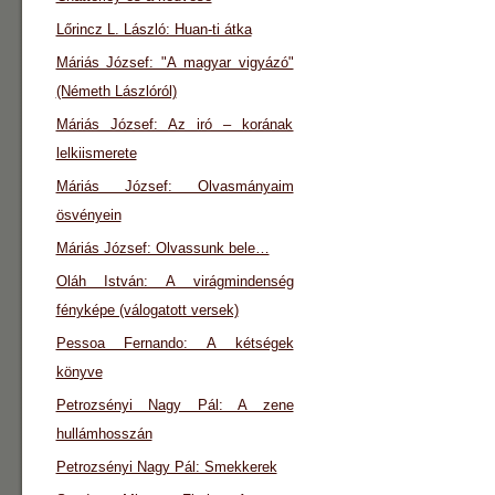
Lőrincz L. László: Huan-ti átka
Máriás József: "A magyar vigyázó"
(Németh Lászlóról)
Máriás József: Az iró – korának
lelkiismerete
Máriás József: Olvasmányaim
ösvényein
Máriás József: Olvassunk bele…
Oláh István: A virágmindenség
fényképe (válogatott versek)
Pessoa Fernando: A kétségek
könyve
Petrozsényi Nagy Pál: A zene
hullámhosszán
Petrozsényi Nagy Pál: Smekkerek