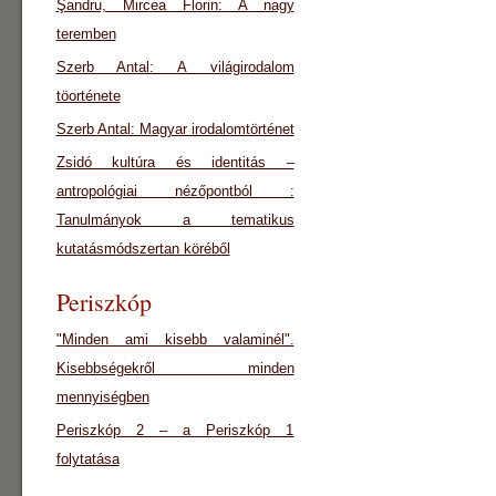
Şandru, Mircea Florin: A nagy
teremben
Szerb Antal: A világirodalom
töorténete
Szerb Antal: Magyar irodalomtörténet
Zsidó kultúra és identitás –
antropológiai nézőpontból :
Tanulmányok a tematikus
kutatásmódszertan köréből
Periszkóp
"Minden ami kisebb valaminél".
Kisebbségekről minden
mennyiségben
Periszkóp 2 – a Periszkóp 1
folytatása