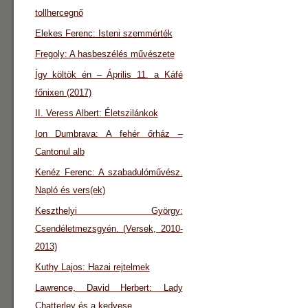
tollhercegnő
Elekes Ferenc: Isteni szemmérték
Fregoly: A hasbeszélés művészete
Így költök én – Április 11. a Káfé
főnixen (2017)
II. Veress Albert: Életszilánkok
Ion Dumbrava: A fehér őrház –
Cantonul alb
Kenéz Ferenc: A szabadulóművész.
Napló és vers(ek)
Keszthelyi György:
Csendéletmezsgyén. (Versek, 2010-
2013)
Kuthy Lajos: Hazai rejtelmek
Lawrence, David Herbert: Lady
Chatterley és a kedvese