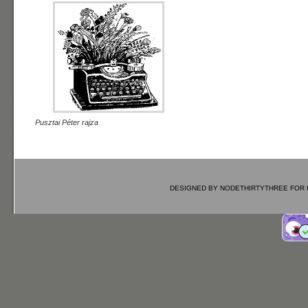
Pusztai Péter rajza
DESIGNED BY
NODETHIRTYTHREE
FOR