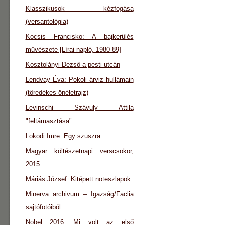
Klasszikusok kézfogása
(versantológia)
Kocsis Francisko: A bajkerülés
művészete [Lírai napló, 1980-89]
Kosztolányi Dezső a pesti utcán
Lendvay Éva: Pokoli árviz hullámain
(töredékes önéletrajz)
Levinschi Szávuly Attila
"feltámasztása"
Lokodi Imre: Egy szuszra
Magyar költészetnapi verscsokor,
2015
Máriás József: Kitépett noteszlapok
Minerva archivum – Igazság/Faclia
sajtófotóiból
Nobel 2016: Mi volt az első