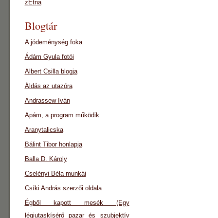
zEtna
Blogtár
A jódeménység foka
Ádám Gyula fotói
Albert Csilla blogja
Áldás az utazóra
Andrassew Iván
Apám, a program működik
Aranytalicska
Bálint Tibor honlapja
Balla D. Károly
Cselényi Béla munkái
Csíki András szerzői oldala
Égből kapott mesék (Egy
légiutaskísérő pazar és szubjektív