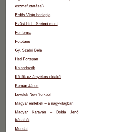
eszmefuttatásai)
Erdős Virág honlapja
Ezüst híd – Srebrni most
Feriforma
Fotótanú
Gy. Szabó Béla
Heti Fortepan
Kalandozók
Költők az árnyékos oldalról
Komán János
Levelek New Yorkból
Magyar emlékek – a nagyvilágban
Magyar Karaván – Dsida Jenő
írásaiból
Mondat