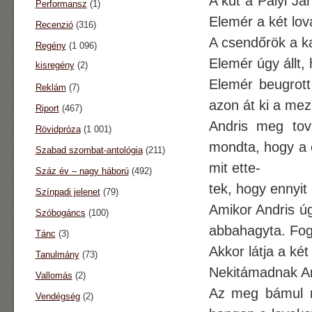
A kút a Palyi Ja
Performansz
(1)
Elemér a két lov
Recenzió
(316)
A csendőrök a k
Regény
(1 096)
Elemér úgy állt,
kisregény
(2)
Elemér beugrott
Reklám
(7)
azon át ki a mez
Riport
(467)
Andris meg tov
Rövidpróza
(1 001)
mondta, hogy a c
Szabad szombat-antológia
(211)
mit ette-
Száz év – nagy háború
(492)
tek, hogy ennyit 
Színpadi jelenet
(79)
Amikor Andris ú
Szóbogáncs
(100)
abbahagyta. Fogt
Tánc
(3)
Akkor látja a ké
Tanulmány
(73)
Nekitámadnak An
Vallomás
(2)
Az meg bámul rá
Vendégség
(2)