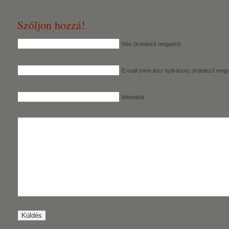
Szóljon hozzá!
Név (kötelező megadni)
E-mail (nem lesz nyilvános) (kötelező mega
Weboldal