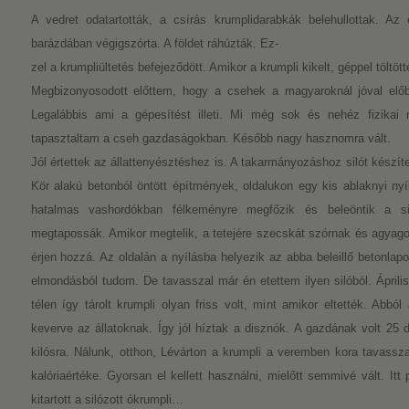
A vedret odatartották, a csírás krumplidarabkák belehullottak. 
barázdában végigszórta. A földet ráhúzták. Ez-
zel a krumpliültetés befejeződött. Amikor a krumpli kikelt, géppel töltötté
Megbizonyosodott előttem, hogy a csehek a magyaroknál jóval elő
Legalábbis ami a gépesítést illeti. Mi még sok és nehéz fizikai
tapasztaltam a cseh gazdaságokban. Később nagy hasznomra vált.
Jól értettek az állattenyésztéshez is. A takarmányozáshoz silót készíte
Kör alakú betonból öntött építmények, oldalukon egy kis ablaknyi nyí
hatalmas vashordókban félkeményre megfőzik és beleöntik a si
megtapossák. Amikor megtelik, a tetejére szecskát szórnak és agyago
érjen hozzá. Az oldalán a nyílásba helyezik az abba beleillő betonlap
elmondásból tudom. De tavasszal már én etettem ilyen silóból. Április
télen így tárolt krumpli olyan friss volt, mint amikor eltették. Abbó
keverve az állatoknak. Így jól híztak a disznók. A gazdának volt 25
kilósra. Nálunk, otthon, Lévárton a krumpli a veremben kora tavasszal
kalóriaértéke. Gyorsan el kellett használni, mielőtt semmivé vált. Itt
kitartott a silózott ókrumpli…