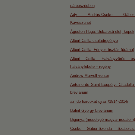
párbeszédben
Ady András-Cseke Gábor:
Kávészünet
Ágoston Hugó: Bukaresti élet, képek
Albert Csilla családregénye
Albert Csilla: Fényes tisztás (dráma)
Albert Csilla: Halványvörös és
halványfekete – regény
Andrew Marvell versei
Antoine de Saint-Exupéry: Citadella-
breviárium
az idő harcokat ujráz /1914-2014/
Bálint György breviárium
Bigonya (mosolygó magyar irodalom)
Cseke Gábor-Szonda Szabolcs: