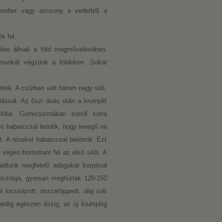
Az ember vagy asszony a vederből a
k fel.
bbre állnak a föld megművelésében.
 munkát végzünk a földeken. Sokat
ttek. A csűrben volt három nagy siló.
lással. Az őszi ásás után a krumplit
lóba. Gumicsizmában sorról sorra
s habarccsal leöntik, hogy levegő ne
ot. A réseket habarccsal betömik. Ezt
 végén bontottam fel az első silót. A
l adtunk megfelelő adagokat korpával
 disznója, gyorsan meghíztak 120-150
 kicsírázott, összetöppedt, alig volt
 pedig egészen őszig, az új krumpliig