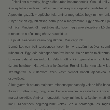
…Felcsillant a remény, hogy előbb-utóbb hazamehetünk. Csak ki kell vár
A világ felháborodása miatt a cseh hatóságok vizsgálatot rendeltek el.
A protivíni gazdák megdöbbentek, amikor megtudták, hogy mi nem ön
A nyár elején egy bizottság sorra járta a magyarokat. Egy szlovákul jól
tolmács. Mindenkitől megkérdezték, hogy meg van-e elégedve a körülmé
e rendesen a bért, meg ehhez hasonlókat.
Ez jó jel. Kezdenek velünk foglalkozni. Már vagyunk…
Bennünket egy bolt tulajdonosa karolt fel. A gazdám házával szemb
ruhásüzlet. Egy idős házaspár árusított benne. Ha az utcán találkozt
Egyszer valamit vásároltunk. Velünk jött a két gyermekünk is. A h
üzletet bezárták. Hátravittek a lakásukba. Étellel, itallal kínáltak. A 
szeretgették. A kislányom szép kasmírkendőt kapott ajándékba. 
csokoládét.
A két gyermek azután majdnem mindennapos vendég volt az idős háza
Később tudtuk meg, hogy a mi két öregünknek a családja a koncent
maradt senkijük. Amikor megtudták, hogy minket is a fajtánk miatt üld
körül. Mindenben segítségünkre voltak. Az ő barátságuk és ragas