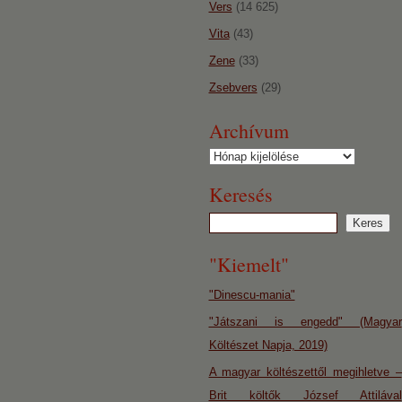
Vers
(14 625)
Vita
(43)
Zene
(33)
Zsebvers
(29)
Archívum
Archívum
Keresés
"Kiemelt"
"Dinescu-mania"
"Játszani is engedd" (Magyar
Költészet Napja, 2019)
A magyar költészettől megihletve –
Brit költők József Attilával