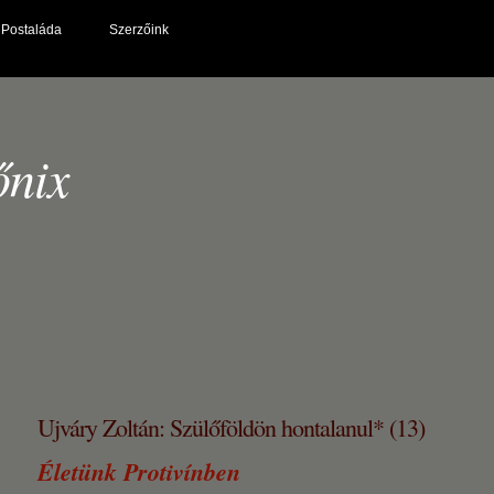
Postaláda
Szerzőink
őnix
Ujváry Zoltán: Szülőföldön hontalanul* (13)
Életünk Protivínben