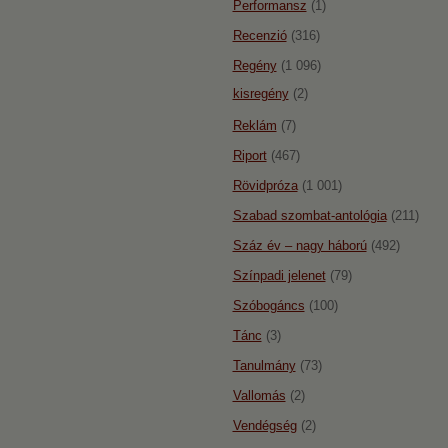
Performansz
(1)
Recenzió
(316)
Regény
(1 096)
kisregény
(2)
Reklám
(7)
Riport
(467)
Rövidpróza
(1 001)
Szabad szombat-antológia
(211)
Száz év – nagy háború
(492)
Színpadi jelenet
(79)
Szóbogáncs
(100)
Tánc
(3)
Tanulmány
(73)
Vallomás
(2)
Vendégség
(2)