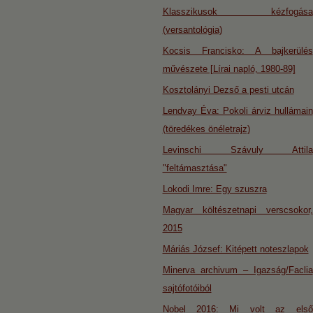
Klasszikusok kézfogása
(versantológia)
Kocsis Francisko: A bajkerülés
művészete [Lírai napló, 1980-89]
Kosztolányi Dezső a pesti utcán
Lendvay Éva: Pokoli árviz hullámain
(töredékes önéletrajz)
Levinschi Szávuly Attila
"feltámasztása"
Lokodi Imre: Egy szuszra
Magyar költészetnapi verscsokor,
2015
Máriás József: Kitépett noteszlapok
Minerva archivum – Igazság/Faclia
sajtófotóiból
Nobel 2016: Mi volt az első