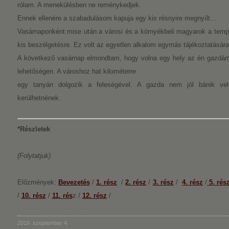
rólam. A menekülésben ne reménykedjek.
Ennek ellenére a szabadulásom kapuja egy kis résnyire megnyílt…
Vasárnaponként mise után a városi és a környékbeli magyarok a templ
kis beszélgetésre. Ez volt az egyetlen alkalom egymás tájékoztatásár
A következő vasárnap elmondtam, hogy volna egy hely az én gazdámn
lehetőségen. A városhoz hat kilométerre
egy tanyán dolgozik a feleségével. A gazda nem jól bánik ve
kerülhetnének.
*Részletek
(Folytatjuk)
Előzmények:
Bevezetés
/
1. rész
/
2. rész
/
3. rész
/
4. rész
/
5. rés
/
10. rész
/
11. rés
z /
12. rész
/
2019. szeptember 4.