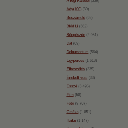
A régi Káféból
(339)
Ady(100)
(30)
Beszámoló
(98)
Blőd Li
(382)
Böngészde
(2 951)
Dal
(89)
Dokumentum
(564)
Egyperces
(1 618)
Elbeszélés
(235)
Énekelt vers
(33)
Esszé
(3 496)
Film
(58)
Fotó
(9 707)
Grafika
(1 851)
Haiku
(1 147)