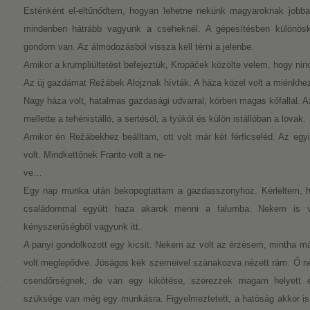
Esténként el-eltűnődtem, hogyan lehetne nekünk magyaroknak jobba
mindenben hátrább vagyunk a cseheknél. A gépesítésben különös
gondom van. Az álmodozásból vissza kell térni a jelenbe.
Amikor a krumpliültetést befejeztük, Kropáček közölte velem, hogy n
Az új gazdámat Režábek Alojznak hívták. A háza közel volt a miénkhe
Nagy háza volt, hatalmas gazdasági udvarral, körben magas kőfallal. A
mellette a tehénistálló, a sertésól, a tyúkól és külön istállóban a lovak.
Amikor én Režábekhez beálltam, ott volt már két férficseléd. Az e
volt. Mindkettőnek Franto volt a ne-
ve…
Egy nap munka után bekopogtattam a gazdasszonyhoz. Kérleltem, hog
családommal együtt haza akarok menni a falumba. Nekem is 
kényszerűségből vagyunk itt.
A panyi gondolkozott egy kicsit. Nekem az volt az érzésem, mintha már
volt meglepődve. Jóságos kék szemeivel szánakozva nézett rám. Ő ne
csendőrségnek, de van egy kikötése, szerezzek magam helyett 
szüksége van még egy munkásra. Figyelmeztetett, a hatóság akkor is 