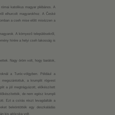
 római katolikus magyar plébános. A
jéről elhurcolt magyarokhoz. A České
plomban a cseh mise előtt misézzen a
magyarok. A környező településekről,
mény hírére a helyi cseh lakosság is
ettek. Nagy öröm volt, hogy barátok,
knál a Turóc-völgyben. Például a
t megszántottuk, a krumplit rögvest
lit a jól megtrágyázott, előkészített
l előkészítették, de nem egész krumpli
ott. Ezt a csírás részt levagdalták a
eket beleöntötték egy deszkaládás
n kis ajtócska volt.