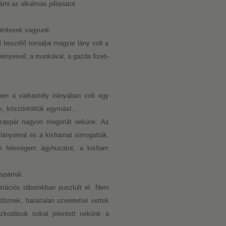
ni az alkalmas pillanatot.
kéntesek vagyunk.
 beszélő tornaljai magyar lány volt a
nyeivel, a munkával, a gazda fizeti-
en a várkastély irányában volt egy
unk, köszöntöttük egymást…
ázaspár nagyon megörült nekünk. Az
kislányomat és a kisfiamat simogatták,
A feleségem ágyhuzatot, a kisfiam
spárnál.
rációs táborokban pusztult el. Nem
öznek, határtalan szeretettel vettek
zkodásuk sokat jelentett nekünk a