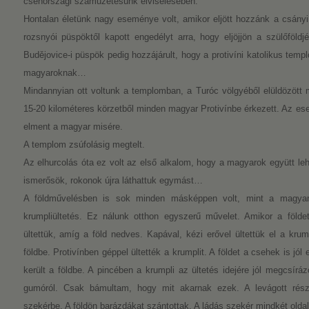
csehországi száműzetésünk elviselésében.
Hontalan életünk nagy eseménye volt, amikor eljött hozzánk a csányi
rozsnyói püspöktől kapott engedélyt arra, hogy eljöjjön a szülőföld
Budějovice-i püspök pedig hozzájárult, hogy a protivíni katolikus tem
magyaroknak…
Mindannyian ott voltunk a templomban, a Turóc völgyéből elüldözött 
15-20 kilométeres körzetből minden magyar Protivínbe érkezett. Az ese
elment a magyar misére.
A templom zsúfolásig megtelt.
Az elhurcolás óta ez volt az első alkalom, hogy a magyarok együtt leh
ismerősök, rokonok újra láthattuk egymást…
A földművelésben is sok minden másképpen volt, mint a magyaro
krumpliültetés. Ez nálunk otthon egyszerű művelet. Amikor a földe
ültettük, amíg a föld nedves. Kapával, kézi erővel ültettük el a krump
földbe. Protivínben géppel ültették a krumplit. A földet a csehek is jó
került a földbe. A pincében a krumpli az ültetés idejére jól megcsíráz
gumóról. Csak bámultam, hogy mit akarnak ezek. A levágott rész
szekérbe. A földön barázdákat szántottak. A ládás szekér mindkét oldalá