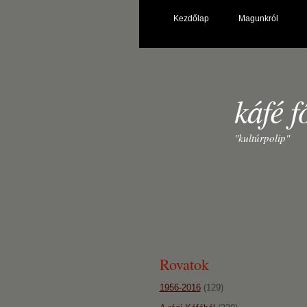
Kezdőlap
Magunkról
káfé f
"kultúrpolip"
Rovatok
1956-2016
(129)