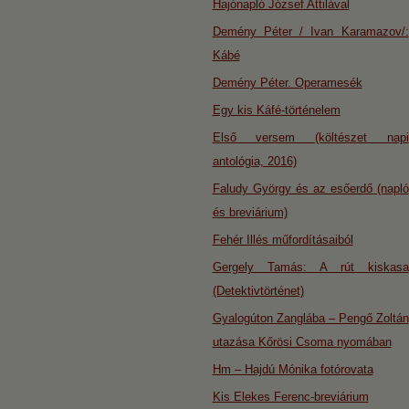
Hajónapló József Attilával
Demény Péter / Ivan Karamazov/:
Kábé
Demény Péter. Operamesék
Egy kis Káfé-történelem
Első versem (költészet napi
antológia, 2016)
Faludy György és az esőerdő (napló
és breviárium)
Fehér Illés műfordításaiból
Gergely Tamás: A rút kiskasa
(Detektivtörténet)
Gyalogúton Zanglába – Pengő Zoltán
utazása Kőrösi Csoma nyomában
Hm – Hajdú Mónika fotórovata
Kis Elekes Ferenc-breviárium