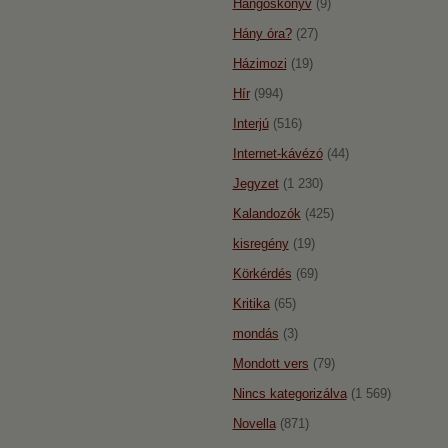
Hangoskönyv
(9)
Hány óra?
(27)
Házimozi
(19)
Hír
(994)
Interjú
(516)
Internet-kávézó
(44)
Jegyzet
(1 230)
Kalandozók
(425)
kisregény
(19)
Körkérdés
(69)
Kritika
(65)
mondás
(3)
Mondott vers
(79)
Nincs kategorizálva
(1 569)
Novella
(871)