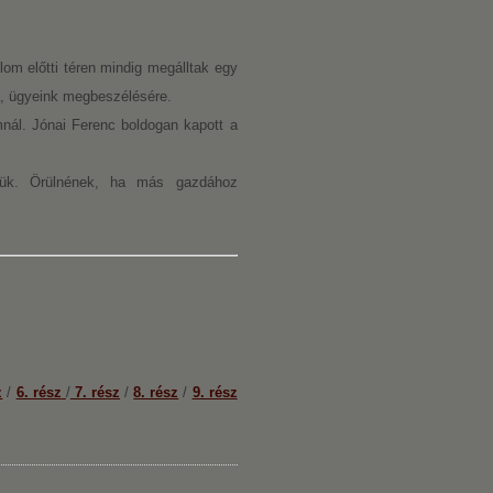
om előtti téren mindig megálltak egy
a, ügyeink megbeszélésére.
ál. Jónai Ferenc boldogan kapott a
lük. Örülnének, ha más gazdához
z
/
6. rész
/
7. rész
/
8. rész
/
9. rész