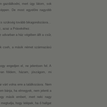
n gazdálkodni, mert úgy látom, sok
képpen. De most egyelőre nagyobb
incs szükség tovább bikagondozásra…
z, azaz a Prásekéhez.
z udvarban a ház végében állt a csűr,
gyik cseh, a másik német származású
y engedjen el, ne jelentsen fel. A
van földem, házam, jószágom, mi
 várt volna erre a találkozásra. Nem
m bánja, ha elmegyek, nem jelenti a
egy másik embert, mert neki nagy
megtudja, hogy lelépek, ha ő hallgat