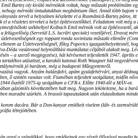
 és Emil Barteș oly kiváló mérnökök voltak, hogy műszaki problémáim eg
 nehogy mérnöki öntudatukban megbántsam őket. Annál több bajom volt
 állványozás tervét a helyszínen készítette el a Rusmănică-Barteș páros,
sék el a részletes terveket a helyi építésvezetőkkel. Feladatom volt még
yimesfelsőloki székhellyel Kolbach Emil mérnök volt az építésvezető, a
t a felügyelőség (Serveiül L.S. lucrări speciale) vezetőjével, Dravaț m
ói üzletvezetőségnek egy roppant ronda soviniszta műszaki ellenőre (Con
t ellenem az Üzletvezetőségnél, főleg Popovics igazgatóhelyettesnél, h
alva-Déda vasútvonal helyreállítási munkálatai céljából alakult meg. L
sén – a szerző megjegyzése), hát kérésemet teljesítették 1947. április el
tartalékos utásztiszt, a karakói katonai Roth Waagner híd negyedévenké
osztálymérnök jó barátom, még a budapesti Műegyetemről.
mazású vagyok. Anyám balázsfalvi, apám gyulafehérvári, anyai dédnag
-ben, ő szintén vasutas volt. Fiuméban teljesített szolgálatot, midőn 
1944 őszétől 1975-ig szolgáltam a CFR-t. Előtte 1940-től a MÁV-ot.
ban gázömlés következtében halt meg. Nagyon lekötelezne, ha a baráto
en maradni szürkén. A brassói tapasztalatok után elutasítottam minden 
orom dacára. Bár a Don-kanyar emlékeit viselem (láb- és szemsérülést
áfia létrejöttében.
n azzal a szándékkal, hogy emlékeinek egy részét élőszóval mondja ha