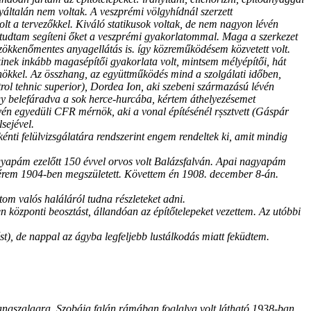
yáltalán nem voltak. A veszprémi völgyhídnál szerzett
 a tervezőkkel. Kiváló statikusok voltak, de nem nagyon lévén
 itt tudtam segíteni őket a veszprémi gyakorlatommal. Maga a szerkezet
 a zökkenőmentes anyagellátás is. így közreműködésem közvetett volt.
kinek inkább magasépítői gyakorlata volt, mintsem mélyépítői, hát
érnökkel. Az összhang, az együttműködés mind a szolgálati időben,
trol tehnic superior), Dordea Ion, aki szebeni származású lévén
ogy belefáradva a sok herce-hurcába, kértem áthelyezésemet
évén egyedüli CFR mérnök, aki a vonal építésénél rșsztvett (Gáspár
sejével.
nti felülvizsgálatára rendszerint engem rendeltek ki, amit mindig
yapám ezelőtt 150 évvel orvos volt Balázsfalván. Apai nagyapám
nővérem 1904-ben megszületett. Követtem én 1908. december 8-án.
m valós haláláról tudna részleteket adni.
központi beosztást, állandóan az építőtelepeket vezettem. Az utóbbi
), de nappal az ágyba legfeljebb lustálkodás miatt feküdtem.
ngszalagra. Szobája falán rámában foglalva volt látható 1938-ban