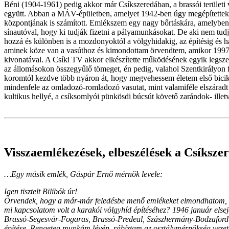
Béni (1904-1961) pedig akkor már Csíkszeredában, a brassói területi
együtt.
Abban a MÁV-épületben, amelyet 1942-ben úgy megépítettek, h
központjának is számított. Emlékszem egy nagy bőrtáskára, amelyben 
sínautóval, hogy ki tudják fizetni a pályamunkásokat. De aki nem tudj
hozzá és különben is a mozdonyoktól a völgyhidakig, az építésig és há
aminek köze van a vasúthoz és kimondottam örvendtem, amikor 1997-b
kivonatával. A Csíki TV akkor elkészítette működésének egyik legszebb
az állomásokon összegyűlő tömeget, én pedig, valahol Szentkirályon
koromtól kezdve több nyáron át, hogy megvehessem életem első bicikli
mindenfele az omladozó-romladozó vasutat, mint valamiféle elszárad
kultikus hellyé, a csíksomlyói pünkösdi búcsút követő zarándok- illetv
Visszaemlékezések, elbeszélések a Csíksze
…Egy másik emlék, Gáspár Ernő mérnök levele:
Igen tisztelt Bilibók úr!
Örvendek, hogy a már-már feledésbe menő emlékeket elmondhatom, 
mi kapcsolatom volt a karakói völgyhíd építéséhez? 1946 január elsejé
Brassó-Segesvár-Fogaras, Brassó-Predeal, Szászhermány-Bodzaforduló
építése. Rengeteg munkám lévén, rábíztam az osztálymérnökség vezeté