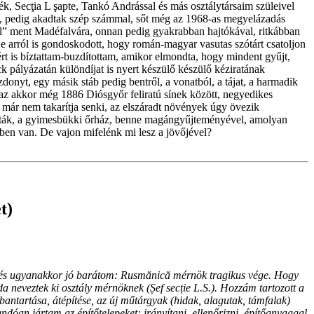
, Secţia L şapte, Tankó Andrással és más osztálytársaim szüleivel
i, pedig akadtak szép számmal, sőt még az 1968-as megyelázadás
al” ment Madéfalvára, onnan pedig gyakrabban hajtókával, ritkábban
je arról is gondoskodott, hogy román-magyar vasutas szótárt csatoljon
ért is bíztattam-buzdítottam, amikor elmondta, hogy mindent gyűjt,
pályázatán különdíjat is nyert készülő készülő kéziratának
onyt, egy másik stáb pedig bentről, a vonatból, a tájat, a harmadik
z akkor még 1886 Diósgyőr feliratú sínek között, negyedikes
 már nem takarítja senki, az elszáradt növények úgy övezik
iadták, a gyimesbükki őrház, benne magángyűjteményével, amolyan
ekben van. De vajon mifelénk mi lesz a jövőjével?
t)
és ugyanakkor jó barátom: Rusmănică mérnök tragikus vége. Hogy
a neveztek ki osztály mérnöknek (Șef secție L.S.). Hozzám tartozott a
tartása, átépítése, az új műtárgyak (hidak, alagutak, támfalak)
óan jártam az építőtelepeket: irányítani, ellenőrizni, építőanyaggal