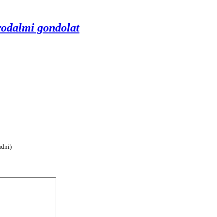
irodalmi gondolat
adni)