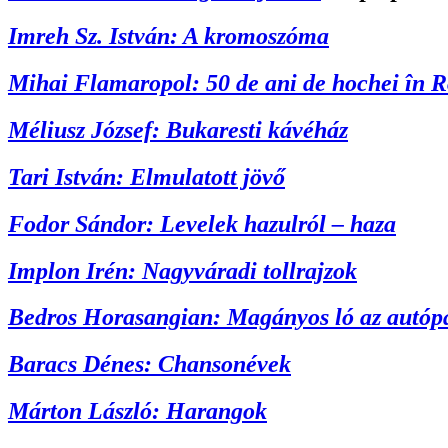
Imreh Sz. István: A kromoszóma
Mihai Flamaropol: 50 de ani de hochei în 
Méliusz József: Bukaresti kávéház
Tari István: Elmulatott jövő
Fodor Sándor: Levelek hazulról – haza
Implon Irén: Nagyváradi tollrajzok
Bedros Horasangian: Magányos ló az autóp
Baracs Dénes: Chansonévek
Márton László: Harangok