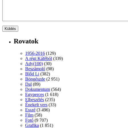
Rovatok
1956-2016
(129)
A régi Káféból
(339)
Ady(100)
(30)
Beszámoló
(98)
Blőd Li
(382)
Böngészde
(2 951)
Dal
(89)
Dokumentum
(564)
Egyperces
(1 618)
Elbeszélés
(235)
Énekelt vers
(33)
Esszé
(3 496)
Film
(58)
Fotó
(9 707)
Grafika
(1 851)