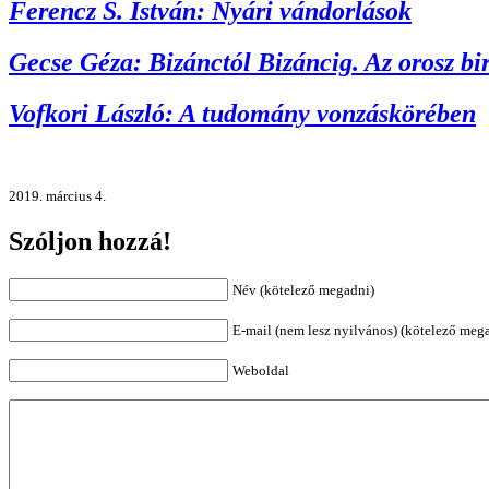
Ferencz S. István: Nyári vándorlások
Gecse Géza: Bizánctól Bizáncig. Az orosz b
Vofkori László: A tudomány vonzáskörében
2019. március 4.
Szóljon hozzá!
Név (kötelező megadni)
E-mail (nem lesz nyilvános) (kötelező meg
Weboldal