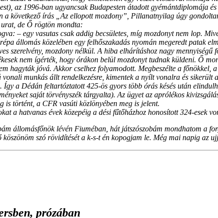
est), az 1996-ban ugyancsak Budapesten átadott gyémántdiplomája és m
n a következő írás „Az ellopott mozdony”, Pillanatnyilag úgy gondolt
k urat, de Ő rögtön mondta:
gva: – egy vasutas csak addig becsületes, míg mozdonyt nem lop. Mive
sórépa állomás közelében egy felhőszakadás nyomán megeredt patak elm
es szerelvény, mozdony nélkül. A hiba elhárításhoz nagy mennyiségű fö
etékesek nem ígérték, hogy órákon belül mozdonyt tudnak küldeni. Ő mo
m hagyták jóvá. Akkor cselhez folyamodott. Megbeszélte a főnökkel, a 
vonali munkás állt rendelkezésre, kimentek a nyílt vonalra és sikerült a 
. Így a Dédán feltartóztatott 425-ös gyors több órás késés után elindul
ményeket saját törvényszék tárgyalta). Az ügyet az aprólékos kivizsgálás
 is történt, a CFR vasúti közlönyében meg is jelent.
t a hatvanas évek közepéig a dési fűtőházhoz honosított 324-esek von
pám állomásfőnök lévén Fiuméban, hát játszószobám mondhatom a forgal
 köszönöm szó rövidítését a k-s-t én kopogjam le. Még mai napig az ujja
ersben, prózában