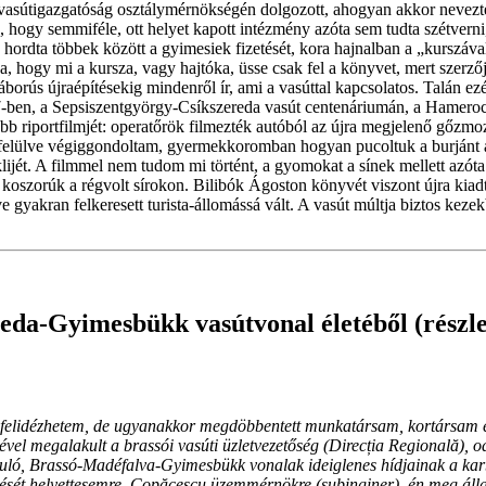
 vasútigazgatóság osztálymérnökségén dolgozott, ahogyan akkor nevezték
ogy semmiféle, ott helyet kapott intézmény azóta sem tudta szétvern
hordta többek között a gyimesiek fizetését, kora hajnalban a „kurszáv
a, hogy mi a kursza, vagy hajtóka, üsse csak fel a könyvet, mert szerző
borús újraépítésekig mindenről ír, ami a vasúttal kapcsolatos. Talán ez
en, a Sepsiszentgyörgy-Csíkszereda vasút centenáriumán, a Hamerock 
 riportfilmjét: operatőrök filmezték autóból az újra megjelenő gőzmozd
 felülve végiggondoltam, gyermekkoromban hogyan pucoltuk a burjánt a
jét. A filmmel nem tudom mi történt, a gyomokat a sínek mellett azóta
t koszorúk a régvolt sírokon. Bilibók Ágoston könyvét viszont újra k
e gyakran felkeresett turista-állomássá vált. A vasút múltja biztos kez
reda-Gyimesbükk vasútvonal életéből (részle
felidézhetem, de ugyanakkor megdöbbentett munkatársam, kortársam 
vel megalakult a brassói vasúti üzletvezetőség (Direcția Regională), od
, Brassó-Madéfalva-Gyimesbükk vonalak ideiglenes hídjainak a karban
sét helyettesemre, Copăcescu üzemmérnökre (subinginer), én meg álland