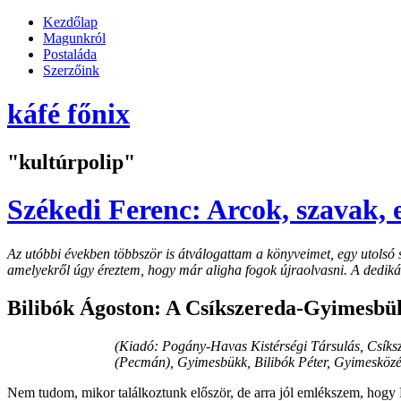
Kezdőlap
Magunkról
Postaláda
Szerzőink
káfé főnix
"kultúrpolip"
Székedi Ferenc: Arcok, szavak, 
Az utóbbi években többször is átválogattam a könyveimet, egy utols
amelyekről úgy éreztem, hogy már aligha fogok újraolvasni. A dedikál
Bilibók Ágoston: A Csíkszereda-Gyimesbük
(Kiadó: Pogány-Havas Kistérségi Társulás, Csíksz
(Pecmán), Gyimesbükk, Bilibók Péter, Gyimesközé
Nem tudom, mikor találkoztunk először, de arra jól emlékszem, hogy B