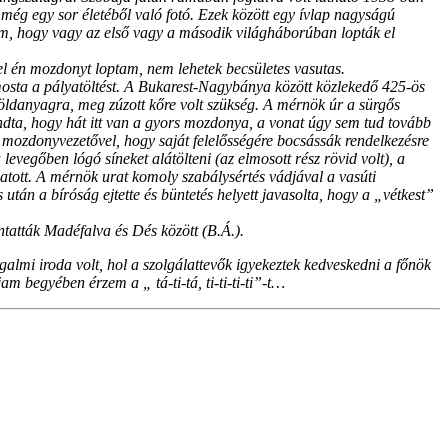
ég egy sor életéből való fotó. Ezek között egy ívlap nagyságú
am, hogy vagy az első vagy a második világháborúban lopták el
l én mozdonyt loptam, nem lehetek becsületes vasutas.
osta a pályatöltést. A Bukarest-Nagybánya között közlekedő 425-ös
ldanyagra, meg zúzott kőre volt szükség. A mérnök úr a sürgős
ndta, hogy hát itt van a gyors mozdonya, a vonat úgy sem tud tovább
mozdonyvezetővel, hogy saját felelősségére bocsássák rendelkezésre
levegőben lógó síneket alátölteni (az elmosott rész rövid volt), a
hatott. A mérnök urat komoly szabálysértés vádjával a vasúti
 után a bíróság ejtette és büntetés helyett javasolta, hogy a „vétkest”
tatták Madéfalva és Dés között (B.Á.).
mi iroda volt, hol a szolgálattevők igyekeztek kedveskedni a főnök
m begyében érzem a „ tá-ti-tá, ti-ti-ti-ti”-t…