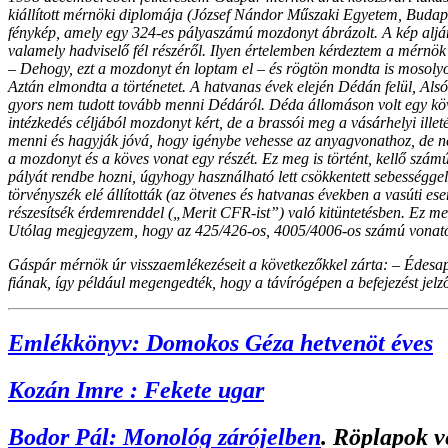
kiállított mérnöki diplomája (József Nándor Műszaki Egyetem, Budap
fénykép, amely egy 324-es pályaszámú mozdonyt ábrázolt. A kép aljá
valamely hadviselő fél részéről. Ilyen értelemben kérdeztem a mérnö
– Dehogy, ezt a mozdonyt én loptam el – és rögtön mondta is mosolyo
Aztán elmondta a történetet. A hatvanas évek elején Dédán felül, Al
gyors nem tudott tovább menni Dédáról. Déda állomáson volt egy köv
intézkedés céljából mozdonyt kért, de a brassói meg a vásárhelyi ill
menni és hagyják jóvá, hogy igénybe vehesse az anyagvonathoz, de ne
a mozdonyt és a köves vonat egy részét. Ez meg is történt, kellő számú 
pályát rendbe hozni, úgyhogy használható lett csökkentett sebességgel
törvényszék elé állították (az ötvenes és hatvanas években a vasúti ese
részesítsék érdemrenddel („Merit CFR-ist”) való kitüntetésben. Ez meg
Utólag megjegyzem, hogy az 425/426-os, 4005/4006-os számú vonatoka
Gáspár mérnök úr visszaemlékezéseit a következőkkel zárta: – Édesa
fiának, így például megengedték, hogy a távírógépen a befejezést jelző
Emlékkönyv: Domokos Géza hetvenöt éves
Kozán Imre : Fekete ugar
Bodor Pál: Monológ zárójelben
. Röplapok v