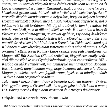
ellátni, stb. A karakói völgyhíd helyi építésvezetői: Ioan Rusmănică
tapasztalataimmal segítettem Rusmănikáékat, gondosan ügyelve arra,
kivitelezési gyakorlatuk, hát sok volt a kivitelezési tehetetlenség. Az
tervezőit sikerült kirendeltetnem a helyszínre, hogy ott helyben készít
Hozzám tartozott a Bánya, meg Utusaly völgyhidak átépítése is, hol g
inkább vele kellett törődnöm. Mindig sínautóval jártam ki, rendszerin
mind azon kívül, merem állítani, tökéletes volt. Volt azonban a brass
tökéletesen beszélt magyarul, de azokat gyűlölte, így addig áskálódot
Besztercére az ott megalakuló építési felügyelőséghez, mely a Szeretf
mérnök úr résztvett 194l-l 942-ben a Szeretfalva-Déda vasútvonal építé
Különben a karakói-völgyhidat ismertem már a háború alatt is. Lévén 
örömmel vettem, lévén Kutassy Lajos csíkszeredai pályafenntartási 
Magamról? Bár Susákon (Fiume) születtem, tősgyökeres erdélyi szár
első állomásfőnöke volt Gyulafehérvárnak, apám is ott született 1871
Később ott MÁV ellenőr volt, mint felügyelő ment nyugdíjba. Magam 
Rusmănicáról annyit tudtam meg, hogy bukaresti lakásán a fürdőszobá
Magam politikával sohasem foglalkoztam, igyekeztem mindig a háttérb
14 évet Dealul Ștefănicén töltöttem.
Talán ennek köszönhetem, hogy a betegség szót nem ismerem 87 éves k
Hát egyelőre ennyit. Örvendenék, ha segítségére tudnék lenni a monogr
U.I. Barteș mérnök úgy tudom Izraelben él. Szívélyes üdvözlettel:
Gáspár Ernő Kolozsvár 1996. április 23-án
1998 decemberében felkerestem Gáspár mérnök urat kolozsvári lakásá