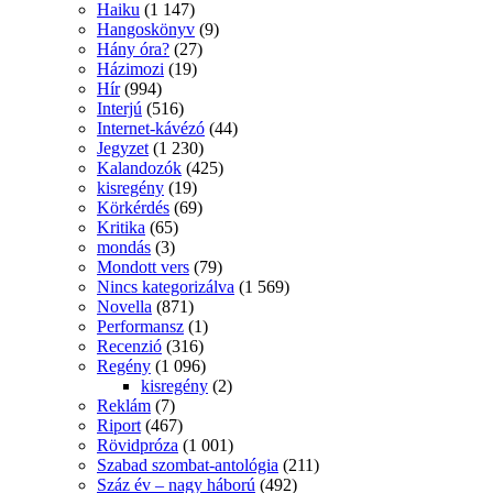
Haiku
(1 147)
Hangoskönyv
(9)
Hány óra?
(27)
Házimozi
(19)
Hír
(994)
Interjú
(516)
Internet-kávézó
(44)
Jegyzet
(1 230)
Kalandozók
(425)
kisregény
(19)
Körkérdés
(69)
Kritika
(65)
mondás
(3)
Mondott vers
(79)
Nincs kategorizálva
(1 569)
Novella
(871)
Performansz
(1)
Recenzió
(316)
Regény
(1 096)
kisregény
(2)
Reklám
(7)
Riport
(467)
Rövidpróza
(1 001)
Szabad szombat-antológia
(211)
Száz év – nagy háború
(492)