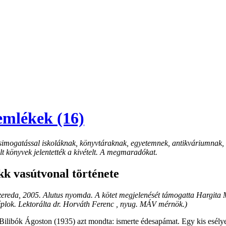
emlékek (16)
ó simogatással iskoláknak, könyvtáraknak, egyetemnek, antikváriumnak
t könyvek jelentették a kivételt. A megmaradókat.
k vasútvonal története
ereda, 2005. Alutus nyomda. A kötet megjelenését támogatta Hargita 
plok. Lektorálta dr. Horváth Ferenc , nyug. MÁV mérnök.)
ilibók Ágoston (1935) azt mondta: ismerte édesapámat. Egy kis esélye 