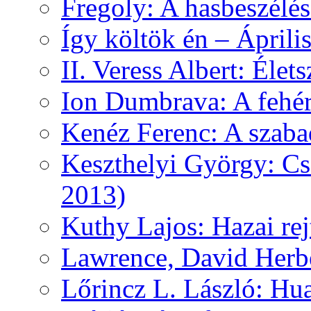
Fregoly: A hasbeszélé
Így költök én – Áprili
II. Veress Albert: Élet
Ion Dumbrava: A fehér
Kenéz Ferenc: A szaba
Keszthelyi György: Cs
2013)
Kuthy Lajos: Hazai re
Lawrence, David Herbe
Lőrincz L. László: Hua