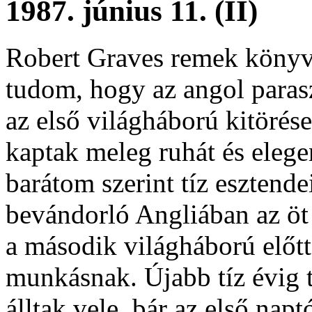
1987. június 11. (II)
Robert Graves remek könyv
tudom, hogy az angol paras
az első világháború kitörés
kaptak meleg ruhát és eleg
barátom szerint tíz esztendei
bevándorló Angliában az öt
a második világháború előtt
munkásnak.
Újabb tíz évig 
álltak vele, bár az első napt