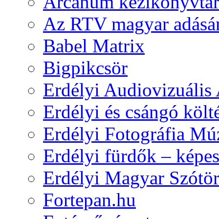
Arcanum kézikönyvtá
Az RTV magyar adásá
Babel Matrix
Bigpikcsör
Erdélyi Audiovizuális
Erdélyi és csángó költ
Erdélyi Fotográfia M
Erdélyi fürdők – képe
Erdélyi Magyar Szótör
Fortepan.hu