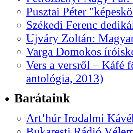
Pusztai Péter "képesk
Székedi Ferenc dediká
Ujváry Zoltán: Magyar
Varga Domokos íróisk
Vers a versről – Káfé 
antológia, 2013)
Barátaink
Art’húr Irodalmi Kávé
Bukaresti Rádió Vélem