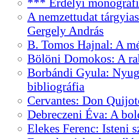
*** Erdélyi monográfia
A nemzettudat tárgyias
Gergely András
B. Tomos Hajnal: A mé
Bölöni Domokos: A ra
Borbándi Gyula: Nyuga
bibliográfia
Cervantes: Don Quijot
Debreczeni Éva: A bol
Elekes Ferenc: Isteni