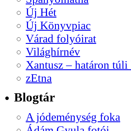
Új Hét
Új Könyvpiac
Várad folyóirat
Világhírnév
Xantusz – határon túl
zEtna
Blogtár
A jódeménység foka
Ádám Gyula fotói