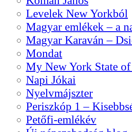
Komán János
Levelek New Yorkból
Magyar emlékek – a n
Magyar Karaván – Dsid
Mondat
My New York State o
Napi Jókai
Nyelvmájszter
Periszkóp 1 – Kisebb
Petőfi-emlékév