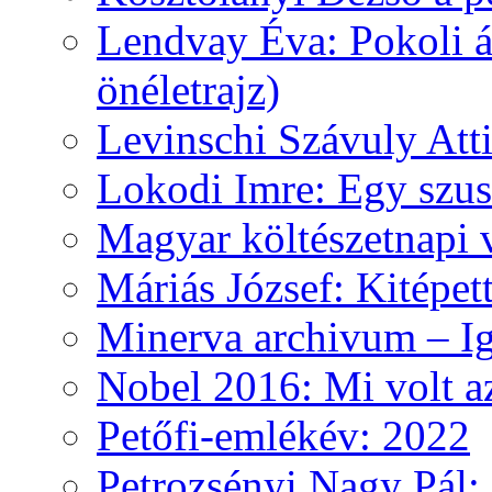
Lendvay Éva: Pokoli á
önéletrajz)
Levinschi Szávuly Atti
Lokodi Imre: Egy szus
Magyar költészetnapi 
Máriás József: Kitépet
Minerva archivum – Iga
Nobel 2016: Mi volt a
Petőfi-emlékév: 2022
Petrozsényi Nagy Pál: 