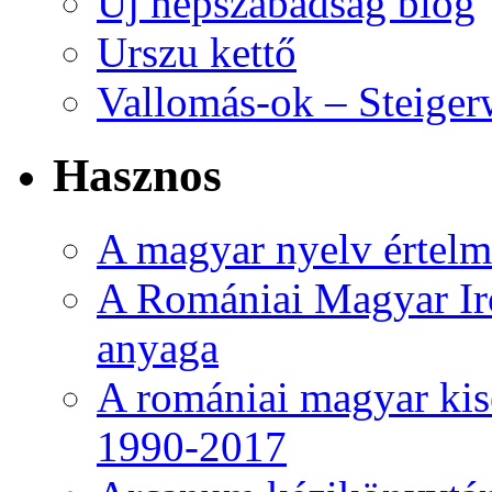
Új népszabadság blog
Urszu kettő
Vallomás-ok – Steiger
Hasznos
A magyar nyelv értelme
A Romániai Magyar Ir
anyaga
A romániai magyar kise
1990-2017