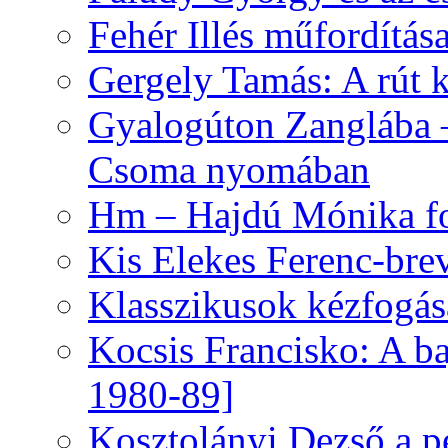
Fehér Illés műfordítás
Gergely Tamás: A rút k
Gyalogúton Zanglába –
Csoma nyomában
Hm – Hajdú Mónika fo
Kis Elekes Ferenc-bre
Klasszikusok kézfogás
Kocsis Francisko: A ba
1980-89]
Kosztolányi Dezső a pe