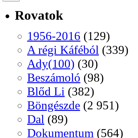
Rovatok
1956-2016
(129)
A régi Káféból
(339)
Ady(100)
(30)
Beszámoló
(98)
Blőd Li
(382)
Böngészde
(2 951)
Dal
(89)
Dokumentum
(564)