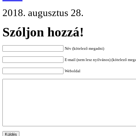
2018. augusztus 28.
Szóljon hozzá!
Név (kötelező megadni)
E-mail (nem lesz nyilvános) (kötelező meg
Weboldal