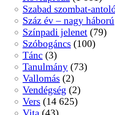
Szabad szombat-antol
Száz év – nagy háború
Színpadi jelenet
(79)
Szóbogáncs
(100)
Tánc
(3)
Tanulmány
(73)
Vallomás
(2)
Vendégség
(2)
Vers
(14 625)
Vita
(43)