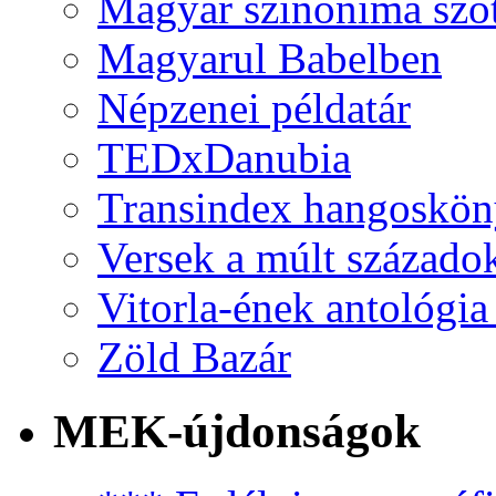
Magyar szinonima szó
Magyarul Babelben
Népzenei példatár
TEDxDanubia
Transindex hangoskö
Versek a múlt százado
Vitorla-ének antológia
Zöld Bazár
MEK-újdonságok