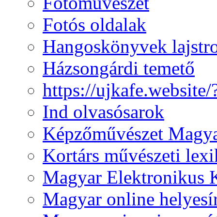
Fotóművészet
Fotós oldalak
Hangoskönyvek lajst
Házsongárdi temető
https://ujkafe.websit
Ind olvasósarok
Képzőművészet Magya
Kortárs művészeti lex
Magyar Elektronikus 
Magyar online helyesí