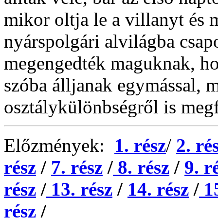
mikor oltja le a villanyt és
nyárspolgári alvilágba csapo
megengedték maguknak, ho
szóba álljanak egymással, m
osztálykülönbségről is meg
Előzmények:
1. rész
/
2. ré
rész
/
7. rész
/
8. rész
/
9. r
rész
/
13. rész
/
14. rész
/
15
rész
/