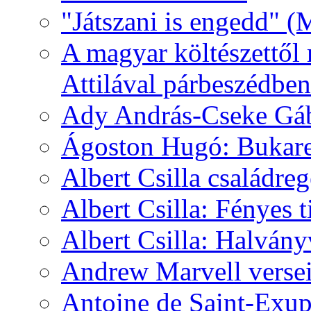
"Játszani is engedd" (
A magyar költészettől 
Attilával párbeszédben
Ady András-Cseke Gáb
Ágoston Hugó: Bukares
Albert Csilla családre
Albert Csilla: Fényes t
Albert Csilla: Halvány
Andrew Marvell verse
Antoine de Saint-Exup