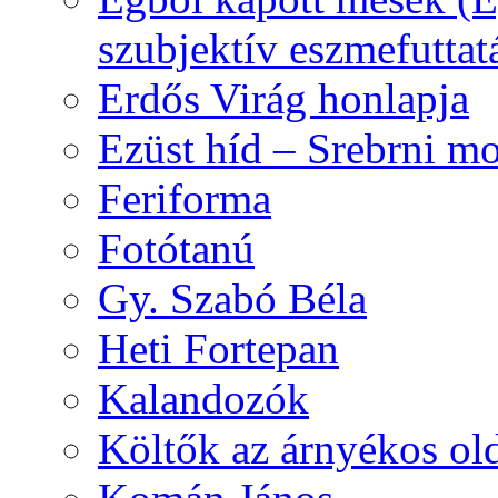
szubjektív eszmefuttat
Erdős Virág honlapja
Ezüst híd – Srebrni mo
Feriforma
Fotótanú
Gy. Szabó Béla
Heti Fortepan
Kalandozók
Költők az árnyékos old