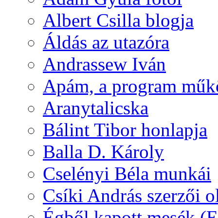
Albert Csilla blogja
Áldás az utazóra
Andrassew Iván
Apám, a program műk
Aranytalicska
Bálint Tibor honlapja
Balla D. Károly
Cselényi Béla munkái
Csíki András szerzői o
Égből kapott mesék (Eg