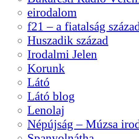
eirodalom
f21 – a fiatalság száza
Huszadik század
Irodalmi Jelen
Korunk
Látó
Látó blog
Lenolaj
Népújság – Múzsa irod
Spanyolnátha