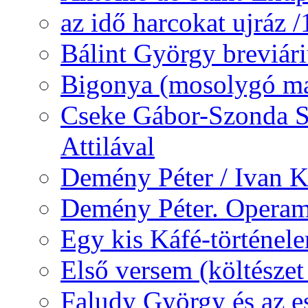
az idő harcokat ujráz 
Bálint György breviár
Bigonya (mosolygó ma
Cseke Gábor-Szonda S
Attilával
Demény Péter / Ivan 
Demény Péter. Opera
Egy kis Káfé-történel
Első versem (költészet
Faludy György és az e