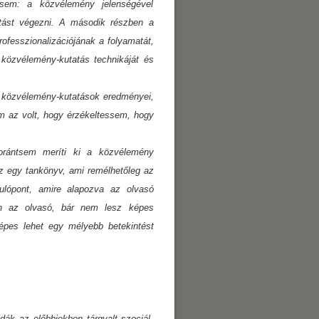
ssem: a közvélemény jelenségével
atást végezni. A második részben a
ofesszionalizációjának a folyamatát,
os közvélemény-kutatás technikáját és
tt közvélemény-kutatások eredményei,
om az volt, hogy érzékeltessem, hogy
orántsem meríti ki a közvélemény
Ez egy tankönyv, ami remélhetőleg az
ndulópont, amire alapozva az olvasó
án az olvasó, bár nem lesz képes
épes lehet egy mélyebb betekintést
ák az előbbiekben tárgyalt szociál-