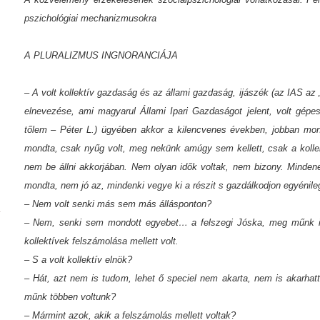
pszichológiai mechanizmusokra
A PLURALIZMUS INGNORANCIÁJA
– A volt kollektív gazdaság és az állami gazdaság, ijászék (az IAS az „
elnevezése, ami magyarul Állami Ipari Gazdaságot jelent, volt gépe
tőlem – Péter L.) ügyében akkor a kilencvenes években, jobban mo
mondta, csak nyűg volt, meg nekünk amúgy sem kellett, csak a kollektí
nem be állni akkorjában. Nem olyan idők voltak, nem bizony. Minden
mondta, nem jó az, mindenki vegye ki a részit s gazdálkodjon egyénile
– Nem volt senki más sem más állásponton?
– Nem, senki sem mondott egyebet… a felszegi Jóska, meg műnk i
kollektívek felszámolása mellett volt.
– S a volt kollektív elnök?
– Hát, azt nem is tudom, lehet ő speciel nem akarta, nem is akarhatt
műnk többen voltunk?
– Mármint azok, akik a felszámolás mellett voltak?