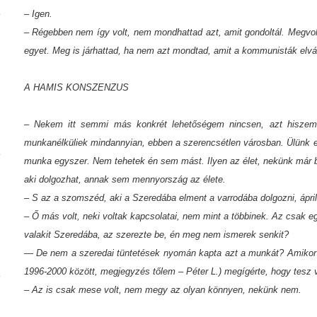
– Igen.
– Régebben nem így volt, nem mondhattad azt, amit gondoltál. Megvol
egyet. Meg is járhattad, ha nem azt mondtad, amit a kommunisták elvá
A HAMIS KONSZENZUS
– Nekem itt semmi más konkrét lehetőségem nincsen, azt hiszem 
munkanélküliek mindannyian, ebben a szerencsétlen városban. Ülünk e
munka egyszer. Nem tehetek én sem mást. Ilyen az élet, nekünk már be
aki dolgozhat, annak sem mennyország az élete.
– S az a szomszéd, aki a Szeredába elment a varrodába dolgozni, ápri
– Ő más volt, neki voltak kapcsolatai, nem mint a többinek. Az csak eg
valakit Szeredába, az szerezte be, én meg nem ismerek senkit?
— De nem a szeredai tüntetések nyomán kapta azt a munkát? Amikor D
1996-2000 között, megjegyzés tőlem – Péter L.) megígérte, hogy tesz v
– Az is csak mese volt, nem megy az olyan könnyen, nekünk nem.