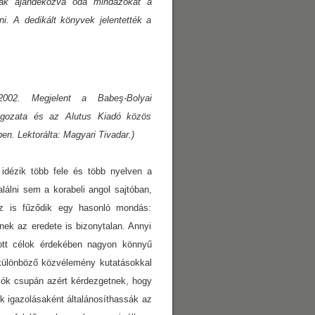
knak ajándékozva oda mindazokat a
i. A dedikált könyvek jelentették a
2002. Megjelent a Babeş-Bolyai
gozata és az Alutus Kiadó közös
n. Lektorálta: Magyari Tivadar.)
idézik több fele és több nyelven a
lálni sem a korabeli angol sajtóban,
z is fűződik egy hasonló mondás:
ek az eredete is bizonytalan. Annyi
tt célok érdekében nagyon könnyű
különböző közvélemény kutatásokkal
klók csupán azért kérdezgetnek, hogy
uk igazolásaként általánosíthassák az