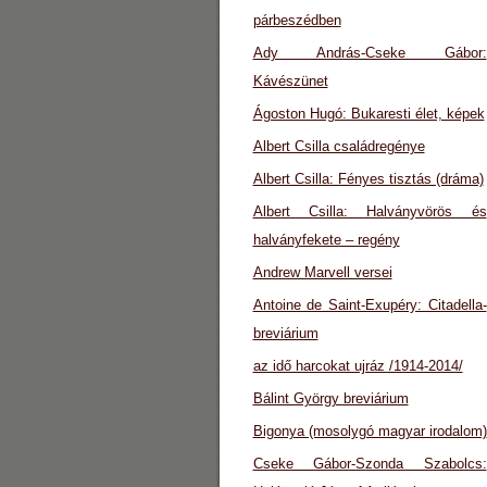
párbeszédben
Ady András-Cseke Gábor:
Kávészünet
Ágoston Hugó: Bukaresti élet, képek
Albert Csilla családregénye
Albert Csilla: Fényes tisztás (dráma)
Albert Csilla: Halványvörös és
halványfekete – regény
Andrew Marvell versei
Antoine de Saint-Exupéry: Citadella-
breviárium
az idő harcokat ujráz /1914-2014/
Bálint György breviárium
Bigonya (mosolygó magyar irodalom)
Cseke Gábor-Szonda Szabolcs: