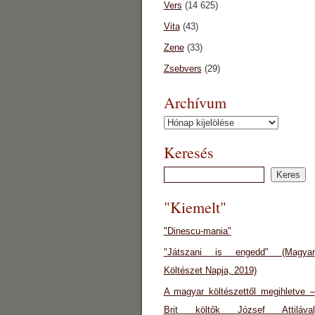
Vers
(14 625)
Vita
(43)
Zene
(33)
Zsebvers
(29)
Archívum
Archívum
Keresés
"Kiemelt"
"Dinescu-mania"
"Játszani is engedd" (Magyar
Költészet Napja, 2019)
A magyar költészettől megihletve –
Brit költők József Attilával