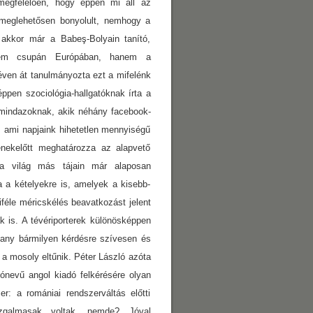
megfelelően, hogy éppen mi áll az
meglehetősen bonyolult, nemhogy a
akkor már a Babeş-Bolyain tanító,
 nem csupán Európában, hanem a
ven át tanulmányozta ezt a mifelénk
ppen szociológia-hallgatóknak írta a
mindazoknak, akik néhány facebook-
ami napjaink hihetetlen mennyiségű
enekelőtt meghatározza az alapvető
 a világ más tájain már alaposan
 a kételyekre is, amelyek a kisebb-
féle méricskélés beavatkozást jelent
 is. A tévériporterek különösképpen
lany bármilyen kérdésre szívesen és
 a mosoly eltűnik. Péter László azóta
ónevű angol kiadó felkérésére olyan
: a romániai rendszerváltás előtti
zgalmasak voltak, nemde? Jóval