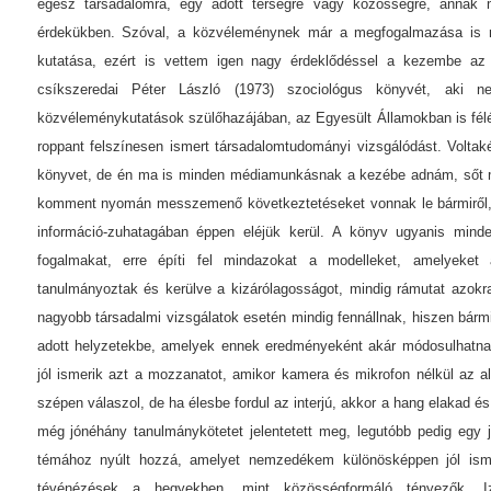
egész társadalomra, egy adott térségre vagy közösségre, annak 
érdekükben. Szóval, a közvéleménynek már a megfogalmazása is 
kutatása, ezért is vettem igen nagy érdeklődéssel a kezembe az 
csíkszeredai Péter László (1973) szociológus könyvét, aki
közvéleménykutatások szülőhazájában, az Egyesült Államokban is félé
roppant felszínesen ismert társadalomtudományi vizsgálódást. Voltaké
könyvet, de én ma is minden médiamunkásnak a kezébe adnám, sőt 
komment nyomán messzemenő következtetéseket vonnak le bármiről, 
információ-zuhatagában éppen eléjük kerül. A könyv ugyanis mind
fogalmakat, erre építi fel mindazokat a modelleket, amelyeket
tanulmányoztak és kerülve a kizárólagosságot, mindig rámutat azokra
nagyobb társadalmi vizsgálatok esetén mindig fennállnak, hiszen bármi
adott helyzetekbe, amelyek ennek eredményeként akár módosulhatnak
jól ismerik azt a mozzanatot, amikor kamera és mikrofon nélkül az a
szépen válaszol, de ha élesbe fordul az interjú, akkor a hang elakad és
még jónéhány tanulmánykötetet jelentetett meg, legutóbb pedig egy j
témához nyúlt hozzá, amelyet nemzedékem különösképpen jól ismer
tévénézések a hegyekben, mint közösségformáló tényezők. I