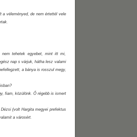
t a véleményed, de nem értettél vele
rtak.
nem tehetek egyebet, mint itt mi,
gész nap s várjuk, hátha lesz valami
fellegzett, a bánya is rosszul megy,
lisban?
y, fiam, közülönk. Ő régebb is ismert
ézsi (volt Hargita megyei prefektus
alamit a városért.