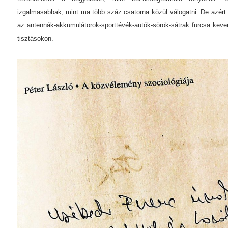
izgalmasabbak, mint ma több száz csatorna közül válogatni. De azér
az antennák-akkumulátorok-sporttévék-autók-sörök-sátrak furcsa keve
tisztásokon.