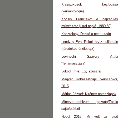
Klasszikusok kézfogása
(versantológia)
Kocsis Francisko: A bajkerülés
művészete [Lírai napló, 1980-89]
Kosztolányi Dezső a pesti utcán
Lendvay Éva: Pokoli árviz hullámain
(töredékes önéletrajz)
Levinschi Szávuly Attila
"feltámasztása"
Lokodi Imre: Egy szuszra
Magyar költészetnapi verscsokor,
2015
Máriás József: Kitépett noteszlapok
Minerva archivum – Igazság/Faclia
sajtófotóiból
Nobel 2016: Mi volt az első