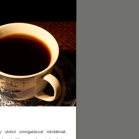
 utolsó simogatással iskoláknak,