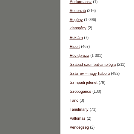
Performansz
(1)
Recenzió
(316)
Regény
(1 096)
kisregény
(2)
Reklám
(7)
Riport
(467)
Rövidpróza
(1 001)
Szabad szombat-antológia
(211)
Száz év – nagy háború
(492)
Színpadi jelenet
(79)
Szóbogáncs
(100)
Tánc
(3)
Tanulmány
(73)
Vallomás
(2)
Vendégség
(2)