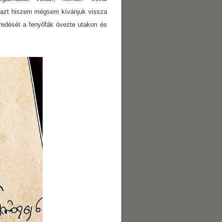
t azt hiszem mégsem kívánjuk vissza
redését a fenyőfák övezte utakon és