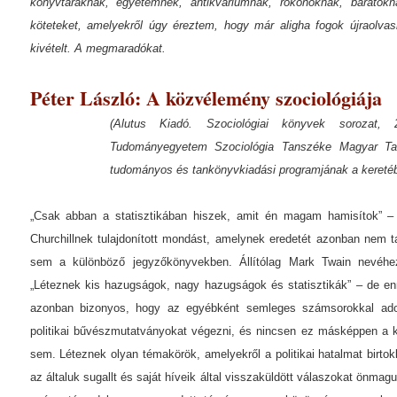
könyvtáraknak, egyetemnek, antikváriumnak, rokonoknak, baráto
köteteket, amelyekről úgy éreztem, hogy már aligha fogok újraolvasn
kivételt. A megmaradókat.
Péter László: A közvélemény szociológiája
(Alutus Kiadó. Szociológiai könyvek sorozat, 
Tudományegyetem Szociológia Tanszéke Magyar Ta
tudományos és tankönyvkiadási programjának a keretébe
„Csak abban a statisztikában hiszek, amit én magam hamisítok” – 
Churchillnek tulajdonított mondást, amelynek eredetét azonban nem ta
sem a különböző jegyzőkönyvekben.
Állítólag Mark Twain nevéhe
„Léteznek kis hazugságok, nagy hazugságok és statisztikák” – de enn
azonban bizonyos, hogy az egyébként semleges számsorokkal ado
politikai bűvészmutatványokat végezni, és nincsen ez másképpen a 
sem. Léteznek olyan témakörök, amelyekről a politikai hatalmat birto
az általuk sugallt és saját híveik által visszaküldött válaszokat önmag