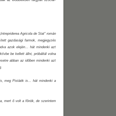
Intrepriderea Agricola de Stat” román
sített gazdasági farmok, megjegyzés
ndva azok elején… hát mindenki azt
vbe be kellett állni, próbáltál volna
esetre abban az időben mindenki azt
g.
s, meg Pistáék is… hát mindenki a
a, mert ő volt a főnök, de szerintem