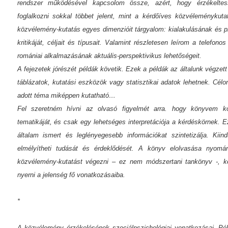
rendszer működésével kapcsolom össze, azért, hogy érzékelte
foglalkozni sokkal többet jelent, mint a kérdőíves közvéleménykut
közvélemény-kutatás egyes dimenzióit tárgyalom: kialakulásának és pr
kritikáját, céljait és típusait. Valamint részletesen leírom a telefon
romániai alkalmazásának aktuális-perspektivikus lehetőségeit.
A fejezetek jórészét példák követik. Ezek a példák az általunk végze
táblázatok, kutatási eszközök vagy statisztikai adatok lehetnek. Cél
adott téma miképpen kutatható…
Fel szeretném hívni az olvasó figyelmét arra. hogy könyvem k
tematikáját, és csak egy lehetséges interpretációja a kérdéskörnek. 
általam ismert és leglényegesebb információkat szintetizálja. Kii
elmélyítheti tudását és érdeklődését. A könyv elolvasása nyom
közvélemény-kutatást végezni – ez nem módszertani tankönyv -, k
nyerni a jelenség fő vonatkozásaiba.
*
A közvélemény érzékelésének szociálpszichológiai vonatkozásai. Péld