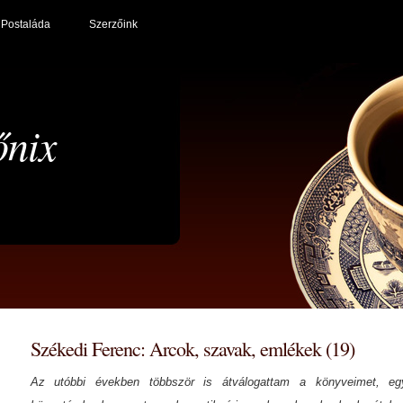
Postaláda
Szerzőink
őnix
Székedi Ferenc: Arcok, szavak, emlékek (19)
Az utóbbi években többször is átválogattam a könyveimet, egy