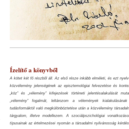
Ízelítő a könyvből
A kötet két fő részből áll. Az első része inkább elméleti, és ezt nyel
közvélemény jelenségének az episztemológiai felvezetése és kontex
„köz” és „vélemény” kifejezések történeti jelentésalakulását 
„vélemény” fogalmát, leltározom a vélemények kialakulásán
tudásformáktól való megkülönböztetése után a közvélemény társadalm
tárgyalom, illetve modellezem. A szociálpszichológiai vonatkozáso
típusainak az értelmezései nyomán a társadalmi nyilvánosság kérdésk