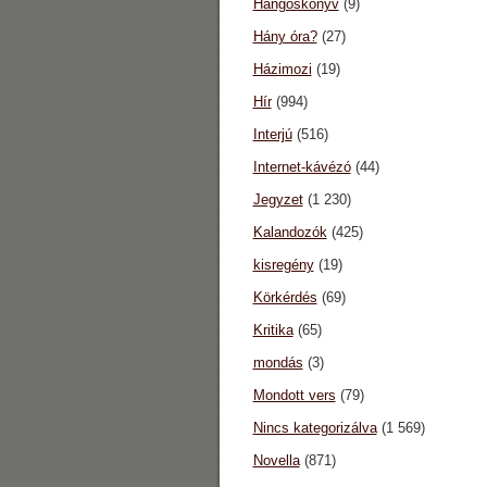
Hangoskönyv
(9)
Hány óra?
(27)
Házimozi
(19)
Hír
(994)
Interjú
(516)
Internet-kávézó
(44)
Jegyzet
(1 230)
Kalandozók
(425)
kisregény
(19)
Körkérdés
(69)
Kritika
(65)
mondás
(3)
Mondott vers
(79)
Nincs kategorizálva
(1 569)
Novella
(871)