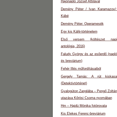
Hajónapló József Attilával
Demény Péter / Ivan Karamazov/:
Kábé
Demény Péter. Operamesék
Egy kis Káfé-történelem
Első versem (költészet napi
antológia, 2016)
Faludy György és az esőerdő (napló
és breviárium)
Fehér Illés műfordításaiból
Gergely Tamás: A rút kiskasa
(Detektivtörténet)
Gyalogúton Zanglába – Pengő Zoltán
utazása Kőrösi Csoma nyomában
Hm – Hajdú Mónika fotórovata
Kis Elekes Ferenc-breviárium