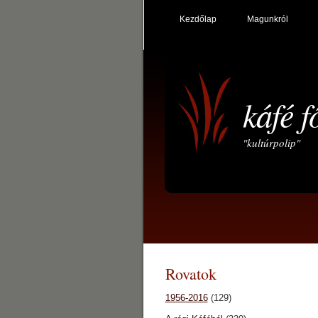
Kezdőlap
Magunkról
káfé f
"kultúrpolip"
Rovatok
1956-2016
(129)