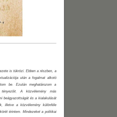
vezete is tükrözi. Ebben a részben, a
tualizációja után a fogalmat alkotó
mutatom be. Ezután meghatározom a
ak tényezőit. A közvélemény más
i beágyazottságát és a kialakulását
k, illetve a közvélemény különféle
örét érintem. Mindezeket a politikai