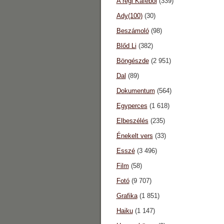
A régi Káféból
(339)
Ady(100)
(30)
Beszámoló
(98)
Blőd Li
(382)
Böngészde
(2 951)
Dal
(89)
Dokumentum
(564)
Egyperces
(1 618)
Elbeszélés
(235)
Énekelt vers
(33)
Esszé
(3 496)
Film
(58)
Fotó
(9 707)
Grafika
(1 851)
Haiku
(1 147)