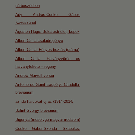
párbeszédben
Ady András-Cseke Gábor:
Kávészünet
Ágoston Hugó: Bukaresti élet, képek
Albert Csilla családregénye
Albert Csilla: Fényes tisztás (dráma)
Albert Csilla: Halványvörös és
halványfekete – regény
Andrew Marvell versei
Antoine de Saint-Exupéry: Citadella-
breviárium
az idő harcokat ujráz /1914-2014/
Bálint György breviárium
Bigonya (mosolygó magyar irodalom)
Cseke Gábor-Szonda Szabolcs: