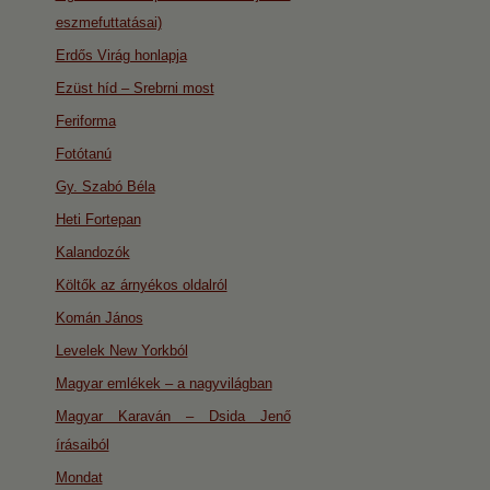
eszmefuttatásai)
Erdős Virág honlapja
Ezüst híd – Srebrni most
Feriforma
Fotótanú
Gy. Szabó Béla
Heti Fortepan
Kalandozók
Költők az árnyékos oldalról
Komán János
Levelek New Yorkból
Magyar emlékek – a nagyvilágban
Magyar Karaván – Dsida Jenő
írásaiból
Mondat