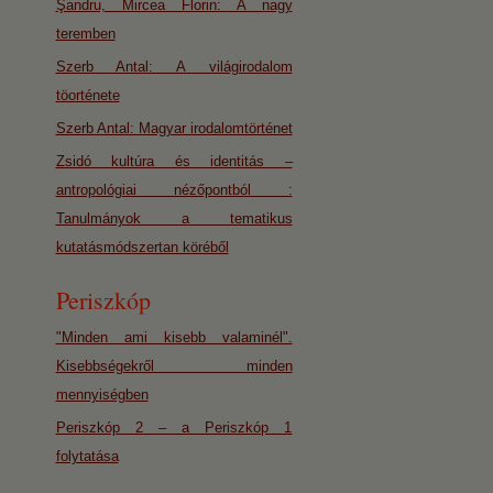
Şandru, Mircea Florin: A nagy
teremben
Szerb Antal: A világirodalom
töorténete
Szerb Antal: Magyar irodalomtörténet
Zsidó kultúra és identitás –
antropológiai nézőpontból :
Tanulmányok a tematikus
kutatásmódszertan köréből
Periszkóp
"Minden ami kisebb valaminél".
Kisebbségekről minden
mennyiségben
Periszkóp 2 – a Periszkóp 1
folytatása