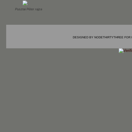
Pusztai Péter rajza
DESIGNED BY
NODETHIRTYTHREE
FOR