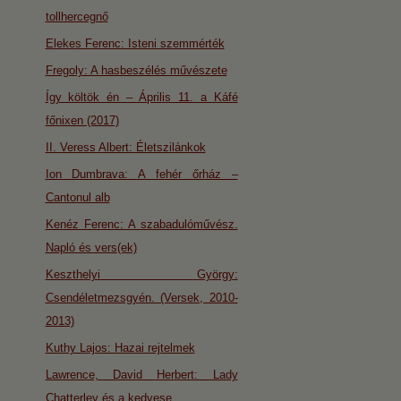
tollhercegnő
Elekes Ferenc: Isteni szemmérték
Fregoly: A hasbeszélés művészete
Így költök én – Április 11. a Káfé
főnixen (2017)
II. Veress Albert: Életszilánkok
Ion Dumbrava: A fehér őrház –
Cantonul alb
Kenéz Ferenc: A szabadulóművész.
Napló és vers(ek)
Keszthelyi György:
Csendéletmezsgyén. (Versek, 2010-
2013)
Kuthy Lajos: Hazai rejtelmek
Lawrence, David Herbert: Lady
Chatterley és a kedvese