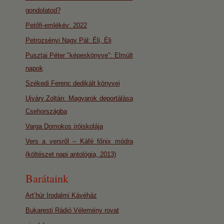
gondolatod?
Petőfi-emlékév: 2022
Petrozsényi Nagy Pál: Éli, Éli
Pusztai Péter "képeskönyve": Elmúlt
napok
Székedi Ferenc dedikált könyvei
Ujváry Zoltán: Magyarok deportálása
Csehországba
Varga Domokos íróiskolája
Vers a versről – Káfé főnix módra
(költészet napi antológia, 2013)
Barátaink
Art’húr Irodalmi Kávéház
Bukaresti Rádió Vélemény rovat