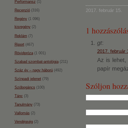
Performansz
(1)
2017. február 15.
Recenzió
(316)
Regény
(1 096)
kisregény
(2)
1 hozzászólás
Reklám
(7)
gt
:
Riport
(467)
2017. február 
Rövidpróza
(1 001)
Az is lehet
Szabad szombat-antológia
(211)
papír megáz
Száz év – nagy háború
(492)
Színpadi jelenet
(79)
Szóljon hozz
Szóbogáncs
(100)
Tánc
(3)
Tanulmány
(73)
Vallomás
(2)
Vendégség
(2)