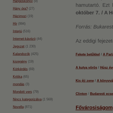
Hangoskönyv
(9)
hamutartó. Ezt
Hány óra?
(27)
október 7. / A H
Házimozi
(19)
Hír
(994)
Forrás: Bukarest
Interjú
(516)
Internet-kávézó
(44)
Az eddigi fejeze
Jegyzet
(1 230)
Kalandozók
(425)
Fekete betűkkel
/
A Par
kisregény
(19)
A kutya vörös
/
Húsz év
Körkérdés
(69)
Kritika
(65)
Kis éji zene
/
A könyvvá
mondás
(3)
Mondott vers
(79)
Clinton
/
Budaresti ecset
Nincs kategorizálva
(1 569)
Fővárosiságom
Novella
(871)