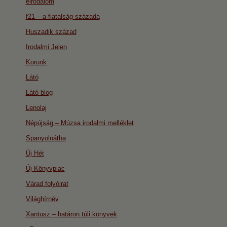
eirodalom
f21 – a fiatalság százada
Huszadik század
Irodalmi Jelen
Korunk
Látó
Látó blog
Lenolaj
Népújság – Múzsa irodalmi melléklet
Spanyolnátha
Új Hét
Új Könyvpiac
Várad folyóirat
Világhírnév
Xantusz – határon túli könyvek