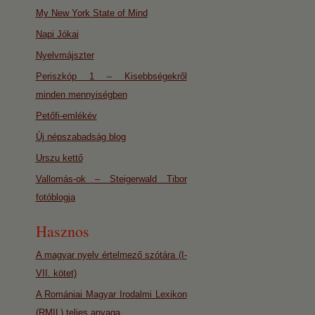
My New York State of Mind
Napi Jókai
Nyelvmájszter
Periszkóp 1 – Kisebbségekről
minden mennyiségben
Petőfi-emlékév
Új népszabadság blog
Urszu kettő
Vallomás-ok – Steigerwald Tibor
fotóblogja
Hasznos
A magyar nyelv értelmező szótára (I-
VII. kötet)
A Romániai Magyar Irodalmi Lexikon
(RMIL) teljes anyaga