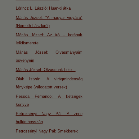
Lőrincz L. László: Huan-ti átka
Máriás József: "A magyar vigyázó"
(Németh Lászlóról)
Máriás József: Az iró – korának
lelkiismerete
Máriás József: Olvasmányaim
ösvényein
Máriás József: Olvassunk bele…
Oláh István: A virágmindenség
fényképe (válogatott versek)
Pessoa Fernando: A kétségek
könyve
Petrozsényi Nagy Pál: A zene
hullámhosszán
Petrozsényi Nagy Pál: Smekkerek