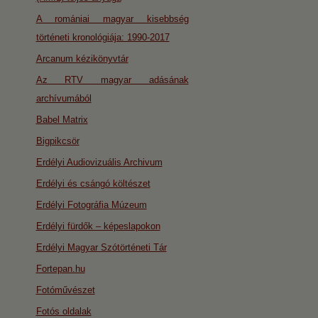
A romániai magyar kisebbség
történeti kronológiája: 1990-2017
Arcanum kézikönyvtár
Az RTV magyar adásának
archívumából
Babel Matrix
Bigpikcsör
Erdélyi Audiovizuális Archivum
Erdélyi és csángó költészet
Erdélyi Fotográfia Múzeum
Erdélyi fürdők – képeslapokon
Erdélyi Magyar Szótörténeti Tár
Fortepan.hu
Fotóművészet
Fotós oldalak