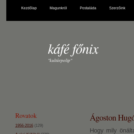
Kezdőlap
Magunkról
Postaláda
Szerzőink
káfé főnix
"kultúrpolip"
Rovatok
Ágoston Hugó
1956-2016
(129)
Hogy mily önált