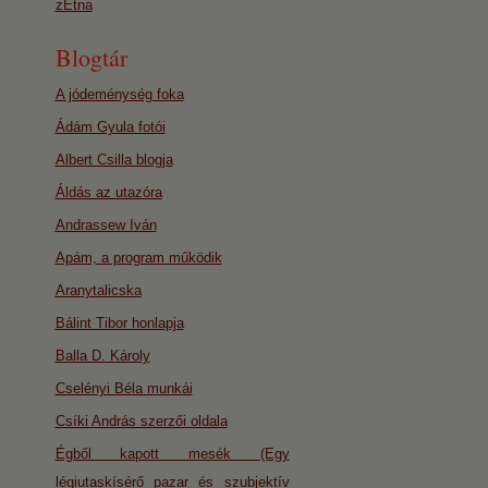
zEtna
Blogtár
A jódeménység foka
Ádám Gyula fotói
Albert Csilla blogja
Áldás az utazóra
Andrassew Iván
Apám, a program működik
Aranytalicska
Bálint Tibor honlapja
Balla D. Károly
Cselényi Béla munkái
Csíki András szerzői oldala
Égből kapott mesék (Egy
légiutaskísérő pazar és szubjektív