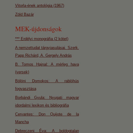
Vitorla-ének antológia (1967)
Zöld Bazár
MEK-újdonságok
*** Erdélyi monográfia (2 kötet)
A nemzettudat tárgyiasulásai. Szerk.
Papp Richárd, A. Gergely András
B. Tomos Hajnal: A mérleg hava
(versek)
Bölöni Domokos: A rablóhús
fogyasztása
Borbándi Gyula: Nyugati magyar
idordalmi lexikon és bibliográfia
Cervantes: Don Quijote de la
Mancha
Debreczeni Éva: A boldogtalan