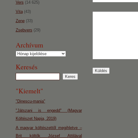
Vers
(14 625)
Vita
(43)
Zene
(33)
Zsebvers
(29)
Archívum
Archívum
Keresés
"Kiemelt"
"Dinescu-mania"
"Játszani is engedd" (Magyar
Költészet Napja, 2019)
A magyar költészettől megihletve –
Brit költők József Attilával