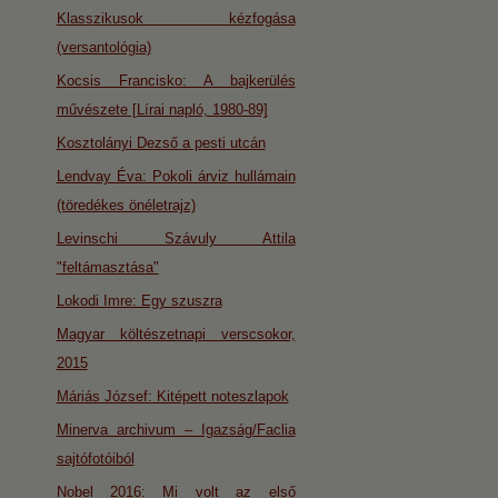
Klasszikusok kézfogása
(versantológia)
Kocsis Francisko: A bajkerülés
művészete [Lírai napló, 1980-89]
Kosztolányi Dezső a pesti utcán
Lendvay Éva: Pokoli árviz hullámain
(töredékes önéletrajz)
Levinschi Szávuly Attila
"feltámasztása"
Lokodi Imre: Egy szuszra
Magyar költészetnapi verscsokor,
2015
Máriás József: Kitépett noteszlapok
Minerva archivum – Igazság/Faclia
sajtófotóiból
Nobel 2016: Mi volt az első