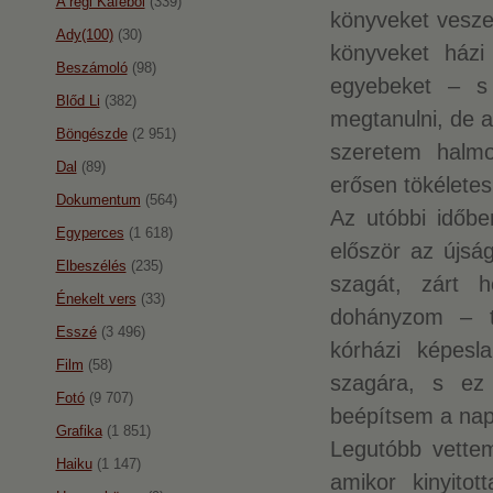
A régi Káféból
(339)
könyveket vesze
Ady(100)
(30)
könyveket házi
Beszámoló
(98)
egyebeket – s
Blőd Li
(382)
megtanulni, de a
Böngészde
(2 951)
szeretem halmo
Dal
(89)
erősen tökéletes
Dokumentum
(564)
Az utóbbi időbe
Egyperces
(1 618)
először az újsá
Elbeszélés
(235)
szagát, zárt 
Énekelt vers
(33)
dohányzom – t
Esszé
(3 496)
kórházi képesl
Film
(58)
szagára, s ez 
Fotó
(9 707)
beépítsem a napi
Grafika
(1 851)
Legutóbb vette
Haiku
(1 147)
amikor kinyito