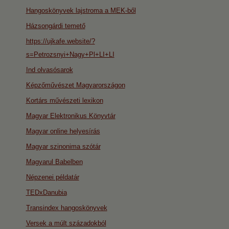
Hangoskönyvek lajstroma a MEK-ből
Házsongárdi temető
https://ujkafe.website/?
s=Petrozsnyi+Nagy+Pl+LI+LI
Ind olvasósarok
Képzőművészet Magyarországon
Kortárs művészeti lexikon
Magyar Elektronikus Könyvtár
Magyar online helyesírás
Magyar szinonima szótár
Magyarul Babelben
Népzenei példatár
TEDxDanubia
Transindex hangoskönyvek
Versek a múlt századokból